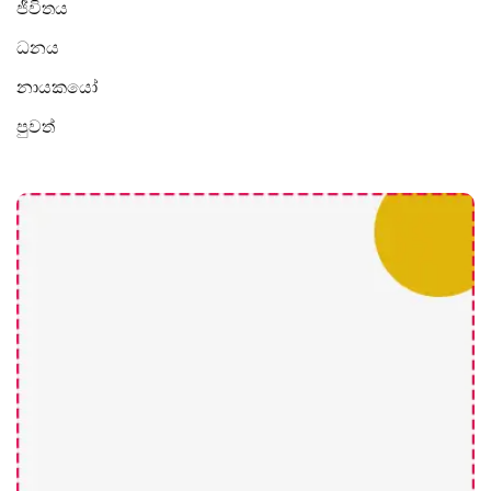
ජීවිතය
ධනය
නායකයෝ
පුවත්