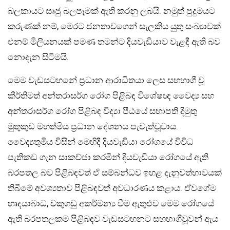
බලකායට සෘජු බලපෑමක් ඇති කරනු ලබයි. නමුත් පුදුමයට
කරුණක් නම්, මෙරට ජනතාවගෙන් සැලකිය යුතු සංඛ්‍යාවක්
එනම් මිලියනයක් පමණ තමන්ට දියවැඩියාව වැළඳී ඇති බව
නොදැන සිටීමයි.
මෙම වැඩසටහනේ ප‍්‍රධාන ආරාධිතයා ලෙස සහභාගී වූ
කීර්තිමත් අන්තරාසර්ග රෝග පිළිබඳ විශේෂඥ වෛද්‍ය සහ
අන්තරාසර්ග රෝග පිළිබඳ විද්‍යා පීඨයේ සභාපති දිමුතු
මුතුකුඩ මහත්මිය ප‍්‍රධාන දේශනය පැවැත්වූවාය.
වෛද්‍යතුමිය විසින් මෙහිදී දියවැඩියා රෝගයේ විවිධ
පැතිකඩ ගැන සාකච්ඡා කරමින් දියවැඩියා රෝගයේ ඇති
බරපතල බව පිළිබඳවත් ඒ සම්බන්ධව ඉහළ දැනුවත්භාවයක්
තිබීමේ අවශ්‍යතාව පිළිබඳවත් අවධාරණය කළාය. ඒවගේම
හෘදයාබාධ, වකුගඩු අකර්මන්‍ය වීම ඇතුළුව මෙම රෝගයේ
ඇති බරපතලකම පිළිබඳව වැඩසටහනට සහභාගීවූවන් ඇය