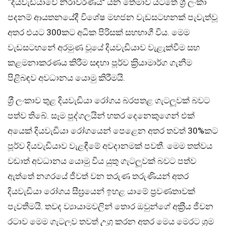
‘‘දියවැඩියාවේ නිරාවරණය’’ යන තේමාව යටතේ ශ‍්‍රී ලංකා
පදනම් ආයතනයේදී විශේෂ මහජන වැඩසටහනක් පැවැත්වූ
අතර එයට 300කට අධික පිරිසක් සහභාගී විය. මෙම
වැඩසටහනේ අරමුණ වූයේ දියවැඩියාව වැළැක්වීම සහ
කළමනාකරණය කිරීම සඳහා පූර්ව ක‍්‍රියාමාර්ග ගැනීම
පිළිබඳව අවධානය යොමු කිරීමයි.
ශ‍්‍රී ලංකාව තුළ දියවැඩියා රෝගය බරපතළ ගැටලූවක් බවට
පත්ව තිබේ. සෑම පුද්ගලයින් හතර දෙනෙකුගෙන් එක්
අයෙක් දියවැඩියා රෝගයෙන් පෙළෙන අතර තවත් 30%කට
පූර්ව දියවැඩියාව වැළඳීමේ අවදානමක් පවතී. මෙම තත්වය
වඩාත් අවධානය යොමු විය යුතු ගැටලූවක් බවට පත්ව
ඇත්තේ නගරයේ ජීවත් වන තරුණ තරුණියන් අතර
දියවැඩියා රෝගය සීඝ‍්‍රයෙන් ඉහළ යාමේ ප‍්‍රවණතාවක්
පැවතීමයි. තවද ව්‍යායාමවලින් තොර ඔවුන්ගේ අක‍්‍රීය ජීවන
රටාව මෙම ගැටලූව තවත් උග‍්‍ර කරන අතර මෙය මෙරට ශ‍්‍රම