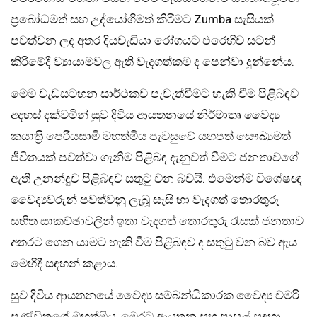
ප‍්‍රබෝධමත් සහ උද්යෝගිමත් කිරීමට Zumba සැසියක්
පවත්වන ලද අතර දියවැඩියා රෝගයට එරෙහිව සටන්
කිරීමේදී ව්‍යායාමවල ඇති වැදගත්කම ද පෙන්වා දුන්නේය.
මෙම වැඩසටහන සාර්ථකව පැවැත්වීමට හැකි වීම පිළිබඳව
අදහස් දක්වමින් සුව දිවිය ආයතනයේ නිර්මාතෘ වෛද්‍ය
කයාත‍්‍රි පෙරියසාමි මහත්මිය පැවසුවේ යහපත් සෞඛ්‍යමත්
ජීවිතයක් පවත්වා ගැනීම පිළිබඳ දැනුවත් වීමට ජනතාවගේ
ඇති උනන්දුව පිළිබඳව සතුටු වන බවයි. එමෙන්ම විශේෂඥ
වෛද්‍යවරුන් පවත්වනු ලැබූ සැසි හා වැදගත් තොරතුරු
සහිත සාකච්ඡාවලින් ඉතා වැදගත් තොරතුරු රැසක් ජනතාව
අතරට ගෙන යාමට හැකි වීම පිළිබඳව ද සතුටු වන බව ඇය
මෙහිදී සඳහන් කළාය.
සුව දිවිය ආයතනයේ වෛද්‍ය සම්බන්ධීකාරක වෛද්‍ය චමරි
පණ්ඩිතගේ මහත්මිය, මෙරට ආයතන සහ පාසල් සඳහා