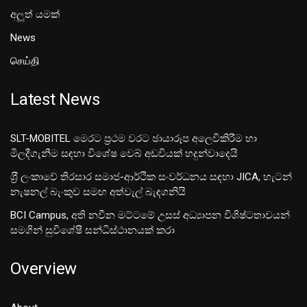
අලූත් යමක්
News
செய்தி
Latest News
SLT-MOBITEL මෙරට ප්‍රථම වරට ඡායාරූප අලෙවිකිරීම හා
මිලදීගැනීම සඳහා විශේෂ වෙබ් අඩවියක් හදුන්වාදෙයි
ශ‍්‍රී ලංකාවේ තිරසාර සමාජ-ආර්ථික සංවර්ධනය සඳහා JICA, හැටන්
නැෂනල් බැංකුව සමඟ අත්වැල් බැඳගනියි
BCI Campus, අති නවීන මට්ටමේ උසස් අධ්‍යාපන විශිෂ්ටතාවයන්
සමගින් සුවිශේෂී සන්ධිස්ථානයක් කරා
Overview