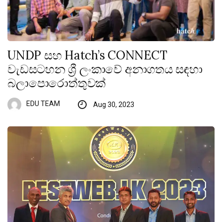
UNDP සහ Hatch’s CONNECT
වැඩසටහන ශ්‍රී ලංකාවේ අනාගතය සඳහා
බලාපොරොත්තුවක්
EDU TEAM
Aug 30, 2023