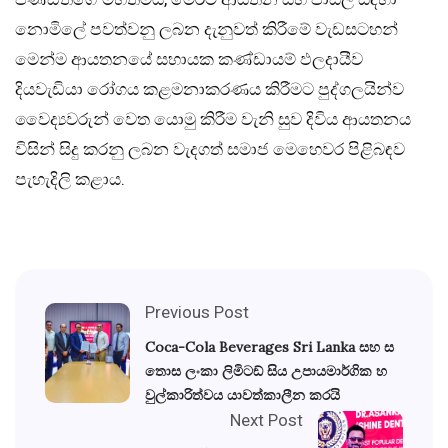
නොමිලේ පවත්වනු ලබන දැනුවත් කිරීමේ වැඩසටහන්
මෙන්ම ආයතනයේ සහායක කණ්ඩායම් ඵලදායීව
දියවැඩියා රෝගය කළමනාකරණය කිරීමට පුද්ගලයින්ව
වෛද්‍යවරුන් වෙත යොමු කිරීම වැනි සුව දිවිය ආයතනය
විසින් සිදු කරනු ලබන වැදගත් සමාජ මෙහෙවර පිළිබඳව
පැහැදිලි කළාය.
Previous Post
Coca-Cola Beverages Sri Lanka සහ ස
තොස ලංකා ලිමිටඞ් සිය උපායමාර්ගික හ
වුල්කාරිත්වය යාවත්කාලීන කරයි
Next Post