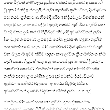
මෙම විද්වත් මණ්ඩලය ප‍්‍රශ්නෝත්තර සැසියකට ද සහභාගී
වූ අතර එහිදී ඉන්සියුලින් ලබා ගැනීමේ ක‍්‍රමවේදය, දියවැඩියා
රෝගයට ප‍්‍රතිකාර ගැනීමේදී ශරීර ඉන්ද්‍රීයවලට විශේෂයෙන්
වකුගඩුවලට ඖෂධවලින් අතුරු ආබාධ ඇති විය හැකියි යන
වැරදි මතය දුරු කර ඒ පිළිබඳව නිවැරදි අවබෝධයක් ලබා
දීම, වැදගත් සෞඛ්‍ය උපදෙස්, රෝග ලක්ෂණ හඳුනා ගැනීම
සහ සමස්තයක් ලෙස ශරීර සෞඛ්‍යයට දියවැඩියාවෙන් ඇති
වන බලපෑම් අවම කිරීම සඳහා කාලෝචිත ක‍්‍රියාමාර්ග ගැනීම
වැනි සහභාගීවූවන් මතු කළ බොහෝ ප‍්‍රශ්න මෙහිදී පුළුල්ව
සාකච්ඡා කෙරිණි. එපමණක් නොව ඇස් නිරෝගීව තබා
ගැනීම සඳහා ප‍්‍රායෝගික උපදෙස් මෙන්ම දියවැඩියාව
ඇස්වල පෙනීමට බලපාන ආකාරය පිළිබඳ වටිනා
අවබෝධයක් ද මෙම විද්වතුන් විසින් ලබා දෙන ලදී.
ජනප‍්‍රිය ශරීර යෝග්‍යතා සහ සුම්බා උපදේශක දමිත
වේරගොඩ මහතා විසින් මෙම වැඩසටහනට සහභාගීවූවන්