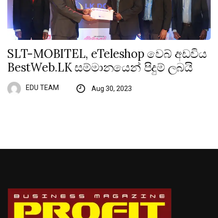
SLT-MOBITEL, eTeleshop වෙබ් අඩවිය
BestWeb.LK සම්මානයෙන් පිදුම් ලබයි
EDU TEAM
Aug 30, 2023