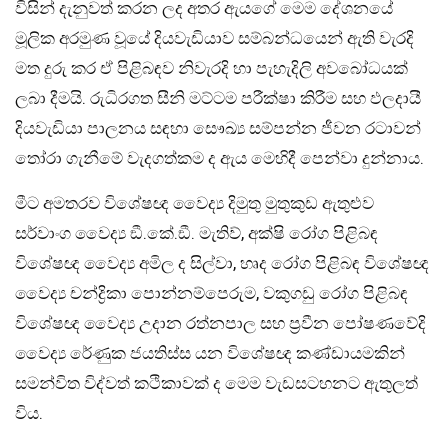
විසින් දැනුවත් කරන ලද අතර ඇයගේ මෙම දේශනයේ
මූලික අරමුණ වූයේ දියවැඩියාව සම්බන්ධයෙන් ඇති වැරදි
මත දුරු කර ඒ පිළිබඳව නිවැරදි හා පැහැදිලි අවබෝධයක්
ලබා දීමයි. රුධිරගත සීනි මට්ටම පරීක්ෂා කිරීම සහ ඵලදායී
දියවැඩියා පාලනය සඳහා සෞඛ්‍ය සම්පන්න ජීවන රටාවන්
තෝරා ගැනීමේ වැදගත්කම ද ඇය මෙහිදී පෙන්වා දුන්නාය.
මීට අමතරව විශේෂඥ වෛද්‍ය දිමුතු මුතුකුඩ ඇතුළුව
සර්වාංග වෛද්‍ය ඞී.කේ.ඞී. මැතිව්, අක්ෂි රෝග පිළිබඳ
විශේෂඥ වෛද්‍ය අමිල ද සිල්වා, හෘද රෝග පිළිබඳ විශේෂඥ
වෛද්‍ය චන්ද්‍රිකා පොන්නම්පෙරුම, වකුගඩු රෝග පිළිබඳ
විශේෂඥ වෛද්‍ය උදාන රත්නපාල සහ ප‍්‍රවීන පෝෂණවේදි
වෛද්‍ය රේණුක ජයතිස්ස යන විශේෂඥ කණ්ඩායමකින්
සමන්විත විද්වත් කථිකාවක් ද මෙම වැඩසටහනට ඇතුලත්
විය.