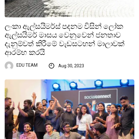
ලංකා ඇල්සයිමර්ස් පදනම විසින් ලෝක
ඇල්සයිමර් මාසය වෙනුවෙන් ජනතාව
දැනුම්වත් කිරීමේ වැඩසටහන් මාලාවක්
ආරම්භ කරයි
EDU TEAM
Aug 30, 2023