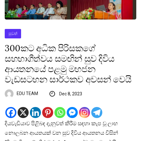
පුවත්
300කට අධික පිරිසකගේ
සහභාගීත්වය සමඟින් සුව දිවිය
ආයතනයේ පළමු මහජන
වැඩසටහන සාර්ථකව අවසන් වෙයි
EDU TEAM
Dec 8, 2023
දියවැඩියාව පිළිබඳ දැනුවත් කිරීම සඳහා කැප වූ ලාභ
නොලබන ආයතයක් වන සුව දිවිය ආයතනය විසින්