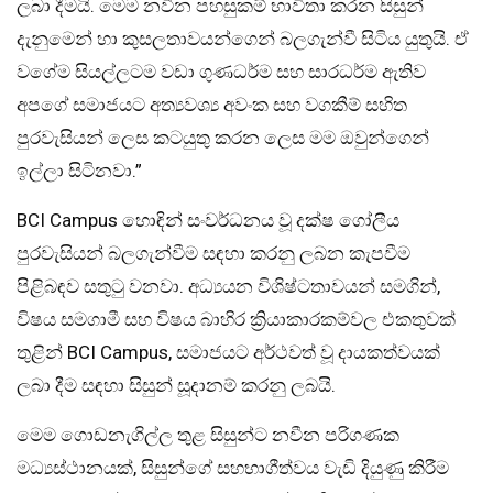
ලබා දීමයි. මෙම නවීන පහසුකම් භාවිතා කරන සිසුන්
දැනුමෙන් හා කුසලතාවයන්ගෙන් බලගැන්වී සිටිය යුතුයි. ඒ
වගේම සියල්ලටම වඩා ගුණධර්ම සහ සාරධර්ම ඇතිව
අපගේ සමාජයට අත්‍යවශ්‍ය අවංක සහ වගකීම් සහිත
පුරවැසියන් ලෙස කටයුතු කරන ලෙස මම ඔවුන්ගෙන්
ඉල්ලා සිටිනවා.”
BCI Campus හොඳින් සංවර්ධනය වූ දක්ෂ ගෝලීය
පුරවැසියන් බලගැන්වීම සඳහා කරනු ලබන කැපවීම
පිළිබඳව සතුටු වනවා. අධ්‍යයන විශිෂ්ටතාවයන් සමගින්,
විෂය සමගාමී සහ විෂය බාහිර ක්‍රියාකාරකම්වල එකතුවක්
තුළින් BCI Campus, සමාජයට අර්ථවත් වූ දායකත්වයක්
ලබා දීම සඳහා සිසුන් සූදානම් කරනු ලබයි.
මෙම ගොඩනැගිල්ල තුළ සිසුන්ට නවීන පරිගණක
මධ්‍යස්ථානයක්, සිසුන්ගේ සහභාගීත්වය වැඩි දියුණු කිරීම