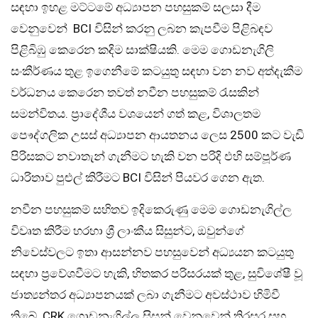
සඳහා ඉහළ මට්ටමේ අධ්‍යාපන පහසුකම් සලසා දීම
වෙනුවෙන් BCI විසින් කරනු ලබන කැපවීම පිළිබඳව
පිළිබිඹු කෙරෙන කදිම සාක්ෂියකි. මෙම ගොඩනැගිලි
සංකීර්ණය තුළ ඉගෙනීමේ කටයුතු සඳහා වන නව අත්දැකීම
වර්ධනය කෙරෙන තවත් නවීන පහසුකම් රැසකින්
සමන්විතය. ප්‍රාදේශීය වශයෙන් ගත් කළ, විශාලතම
පෞද්ගලික උසස් අධ්‍යාපන ආයතනය ලෙස 2500 කට වැඩි
පිරිසකට නවාතැන් ගැනීමට හැකි වන පරිදි එහි සම්පූර්ණ
ධාරිතාව පුළුල් කිරීමට BCI විසින් පියවර ගෙන ඇත.
නවීන පහසුකම් සහිතව ඉදිකෙරුණු මෙම ගොඩනැගිල්ල
විවෘත කිරීම හරහා ශ්‍රී ලාංකීය සිසුන්ට, ඔවුන්ගේ
නිවෙස්වලට ඉතා ආසන්නව පහසුවෙන් අධ්‍යයන කටයුතු
සඳහා ප්‍රවේශවීමට හැකි, හිතකර පරිසරයක් තුළ, සුවිශේෂී වූ
ජාත්‍යන්තර අධ්‍යාපනයක් ලබා ගැනීමට අවස්ථාව හිමිවී
තිබේ. CRK ගොඩනැගිල්ල සිසුන් වෙනුවෙන් තිරසර සහ