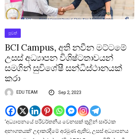
පුවත්
BCI Campus, අති නවීන මට්ටමේ
උසස් අධ්‍යාපන විශිෂ්ටතාවයන්
සමගින් සුවිශේෂී සන්ධිස්ථානයක්
කරා
EDU TEAM
Sep 2, 2023
‘අධ්‍යාපනයේ පරිවර්තනීය වෙනසක් තුළින් සාර්ථක
අනාගතයක්’ උදාකරදීමේ අරමුණ ඇතිව, උසස් අධ්‍යාපනය