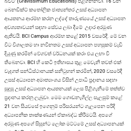
බවට’ (Gravissimum Educationis) පිළිගන්නවා. 16 වන
බෙනඩික්ට් කතෝලික ජාත්‍යන්තර උසස් අධ්‍යාපන
ආයතනය ආරම්භ කරන ලද්දේ තාරුණ්‍යයේ උසස් අධ්‍යාපන
අවශ්‍යතාවයන් සඳහා සේවය ලබා දීමේ උදාර අරමුණ
ඇතිවයි. BCI Campus ආරම්භ කළේ 2015 වසරේදී. මේ වන
විට විශාලතම හා නවීනතම උසස් අධ්‍යාපන පහසුකම් වැඩි
දියුණු කරමින් වේගවත් වර්ධනයක් කරා එය ලඟා වී
තිබෙනවා. BCI හි කෙටි ඉතිහාසය තුළ මෙවැනි තවත් එක්
වැදගත් සන්ධිස්ථානයක් සනිටුහන් කරමින්, 2020 වසරේදී
උසස් අධ්‍යාපන අමාත්‍යාංශය විසින් උපාධි ප්‍රදානය සඳහා
සුදුසු උසස් අධ්‍යාපන ආයතනයක් ලෙස පිළිගැනීමේ තත්ත්ව
ප්‍රදානය කරනු ලැබුවා. මෙම ගොඩනැගිල්ල සැලසුම් කළේ
21 වන සියවසේ ඉගෙනුම් පරිසරයන්ට ගැලපෙන පරිදි
අධ්‍යාපනික තාක්ෂණයන් ඒකාබද්ධ කිරීමටයි. අපගේ
අරමුණ අපගේ සිසුන්ට ලෝක මට්ටමේ උසස් අධ්‍යාපනයක්