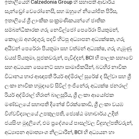
ඉතාලියෙහි Calzedonia Group හි සභාපති ආචාර්ය
සැන්ඩ්‍රෝ වෙරෝනෙසි, සහ ඔහුගේ නියෝජිත පිරිස,
ඉතාලියේ ශ්‍රී ලාංකික සංක්‍රමණිකයන්ගේ ජාතික
සම්බන්ධීකාරක ගරු නෙවිල්ජෝ පෙරේරා පියතුමන්,
කොළඹ අගරදගුරු පදවි හිටපු අධ්‍යාපන අධ්‍යක්ෂක, ගරු
අයිවන් පෙරේරා පියතුමා සහ වත්මන් අධ්‍යක්ෂ, ගරු ගැමුණු
ඩයස් පියතුමා, පූජකවරුන්, පැවිද්දන්, BCI හි පාලක සභාවේ
සහ අධ්‍යයන සෙනෙට් සභා සාමාජිකයින්, බටහිර නාවික
විධානය භාර ආඥාපති රියර් අද්මිරාල් සුරේෂ් ද සිල්වා සහ ශ්‍රී
ලංකා නාවික හමුදාවේ සිවිල් ඉංජිනේරු අධ්‍යක්ෂ ජනරාල්
රියර් අද්මිරාල් හිරාන් බාලසූරිය, ශ්‍රී ලංකා ආයෝජක
මණ්ඩලයේ සභාපති දිනේෂ් වීරක්කොඩි, ශ්‍රී ලංකා වයඹ
විශ්වවිද්‍යාලයේ උපකුලපති, ජ්‍යෙෂ්ඨ මහාචාර්ය උදිත්
ජයසිංහ මුදලිගේ, එම ප්‍රදේශයේ පාසල්වල විදුහල්පතිවරුන්,
අධ්‍යාපන අමාත්‍යාංශ නිලධාරීන්, BCI හි අධ්‍යයන හා