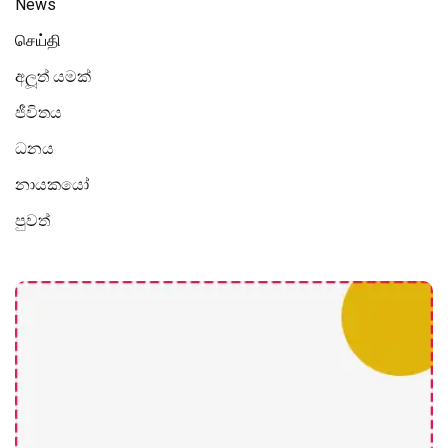
News
செய்தி
අලූත් යමක්
ජීවිතය
ධනය
නායකයෝ
පුවත්