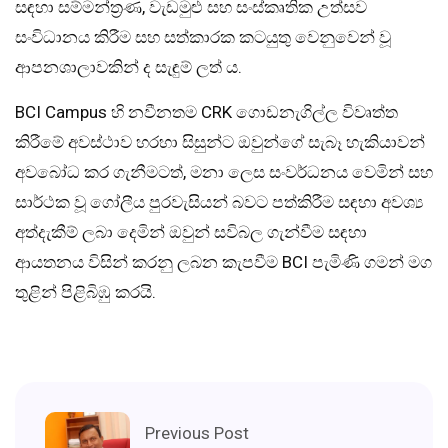
සඳහා සම්මන්ත්‍රණ, වැඩමුළු සහ සංස්කෘතික උත්සව
සංවිධානය කිරීම සහ සත්කාරක කටයුතු වෙනුවෙන් වූ
ආපනශාලාවකින් ද සැඳුම් ලත් ය.
BCI Campus හි නවීනතම CRK ගොඩනැගිල්ල විවෘත්ත
කිරීමේ අවස්ථාව හරහා සිසුන්ට ඔවුන්ගේ සැබෑ හැකියාවන්
අවබෝධ කර ගැනීමටත්, මනා ලෙස සංවර්ධනය වෙමින් සහ
සාර්ථක වූ ගෝලීය පුරවැසියන් බවට පත්කිරීම සඳහා අවශ්‍ය
අත්දැකීම් ලබා දෙමින් ඔවුන් සවිබල ගැන්වීම සඳහා
ආයතනය විසින් කරනු ලබන කැපවීම BCI පැමිණි ගමන් මග
තුළින් පිළිබිඹු කරයි.
Previous Post