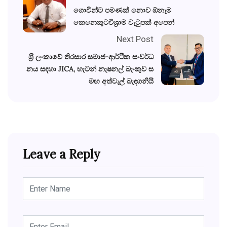
ගොවින්ට පමණක් නොව ඕනෑම
කෙනෙකුටවිශ්‍රාම වැටුපක් අපෙන්
Next Post
ශ‍්‍රී ලංකාවේ තිරසාර සමාජ-ආර්ථික සංවර්ධ
නය සඳහා JICA, හැටන් නැෂනල් බැංකුව ස
මඟ අත්වැල් බැඳගනියි
Leave a Reply