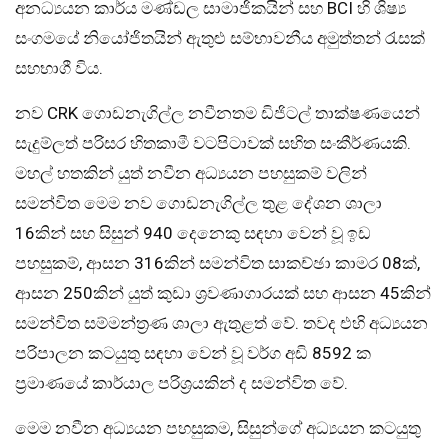
අනධ්‍යයන කාර්ය මණ්ඩල සාමාජිකයින් සහ BCI හි ශිෂ්‍ය
සංගමයේ නියෝජිතයින් ඇතුළු සම්භාවනීය අමුත්තන් රැසක්
සහභාගී විය.
නව CRK ගොඩනැගිල්ල නවීනතම ඩිජිටල් තාක්ෂණයෙන්
සැදුම්ලත් පරිසර හිතකාමී වටපිටාවක් සහිත සංකීර්ණයකි.
මහල් හතකින් යුත් නවීන අධ්‍යයන පහසුකම් වලින්
සමන්විත මෙම නව ගොඩනැගිල්ල තුළ දේශන ශාලා
16කින් සහ සිසුන් 940 දෙනෙකු සඳහා වෙන් වූ ඉඩ
පහසුකම්, ආසන 316කින් සමන්විත සාකච්ඡා කාමර 08ක්,
ආසන 250කින් යුත් කුඩා ශ්‍රවණාගාරයක් සහ ආසන 45කින්
සමන්විත සම්මන්ත්‍රණ ශාලා ඇතුළත් වේ. තවද එහි අධ්‍යයන
පරිපාලන කටයුතු සඳහා වෙන් වූ වර්ග අඩි 8592 ක
ප්‍රමාණයේ කාර්යාල පරිශ්‍රයකින් ද සමන්විත වේ.
මෙම නවීන අධ්‍යයන පහසුකම, සිසුන්ගේ අධ්‍යයන කටයුතු