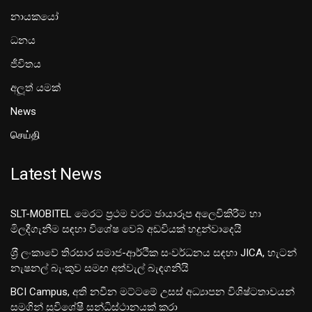
නායකයෝ
ධනය
ජීවිතය
අලූත් යමක්
News
செய்தி
Latest News
SLT-MOBITEL මෙරට ප්‍රථම වරට ඡායාරූප අලෙවිකිරීම හා
මිලදීගැනීම සඳහා විශේෂ වෙබ් අඩවියක් හදුන්වාදෙයි
ශ‍්‍රී ලංකාවේ තිරසාර සමාජ-ආර්ථික සංවර්ධනය සඳහා JICA, හැටන්
නැෂනල් බැංකුව සමඟ අත්වැල් බැඳගනියි
BCI Campus, අති නවීන මට්ටමේ උසස් අධ්‍යාපන විශිෂ්ටතාවයන්
සමගින් සුවිශේෂී සන්ධිස්ථානයක් කරා