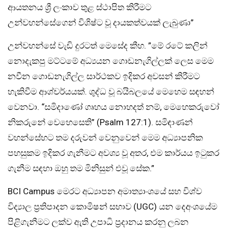
ආයතනය ශ්‍රී ලංකාව තුළ ස්ථාපිත කිරීමට
උන්වහන්සේගෙන් විශිෂ්ට වූ දායකත්වයක් ලැබුණා”
උන්වහන්සේ වැඩි දුරටත් මෙසේද කීහ. ”මේ රටේ කලින්
නොදැකපු මට්ටමේ අධ්‍යයන ගොඩනැගිල්ලක් ලෙස මෙම
නවීන ගොඩනැගිල්ල සාර්ථකව ඉදිකර අවසන් කිරීමට
හැකිවීම ආශ්චර්යයක්. ශුද්ධ වූ බයිබලයේ මෙහෙම සඳහන්
වෙනවා. “සමිදාණෝ ගෘහය නොහදත් නම්, මෙහෙකරුවෝ
නිකරුනේ වෙහෙසෙති” (Psalm 127:1). සමිඳාණන්
වහන්සේහට තම දරුවන් වෙනුවෙන් මෙම අධ්‍යාපනික
පහසුකම ඉදිකර ගැනීමට අවශ්‍ය වූ අතර, එම කාර්යය ඉටුකර
ගැනීම සඳහා ඔහු තම මිනිසුන් එවූ සේක.”
BCI Campus මෙරට අධ්‍යාපන අමාත්‍යාංශයේ සහ විශ්ව
විද්‍යාල ප්‍රතිපාදන කොමිෂන් සභාව (UGC) යන දෙඅංශයේම
පිළිගැනීමට ලක්ව ඇති උපාධි ප්‍රදානය කරනු ලබන