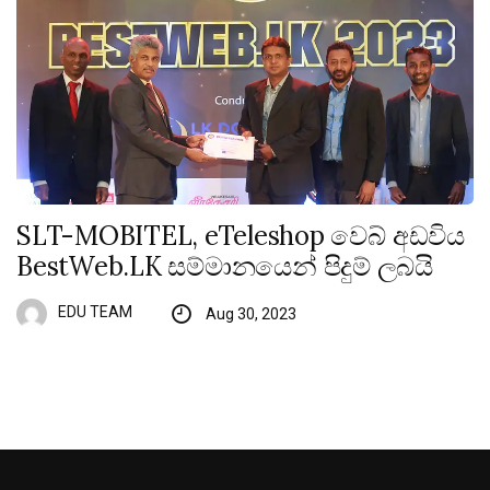
SLT-MOBITEL, eTeleshop වෙබ් අඩවිය
BestWeb.LK සම්මානයෙන් පිදුම් ලබයි
EDU TEAM
Aug 30, 2023