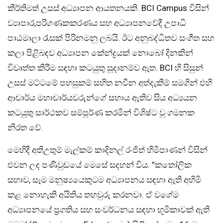
කීර්තිමත් උසස් අධ්‍යාපන ආයතනයකි. BCI Campus විසින්
ව්‍යාපාර,පරිගණකකරණය සහ අධ්‍යාපනවේදී උපාධි
පාඨමාලා රැසක් පිරිනමනු ලබයි. ඊට අනුබද්ධිතව සංගීත සහ
කලා පිළිබඳව අධ්‍යාපන කේන්ද්‍රයක් නොබෝ දිනකින්
විවෘත්ත කිරීම සඳහා කටයුතු සූදානම්ව ඇත. BCI හි සිසුන්
උසස් මට්ටමේ පහසුකම් සහිත නවීන අත්දැකීම් සමගින් එහි
ආචාර්ය මහාචාර්යවරුන්ගේ සහාය ඇතිව සිය අධ්‍යයන
කටයුතු සාර්ථකව සම්පූර්ණ කරමින් විශිෂ්ට වූ ගමනක
නිරත වේ.
මෙහිදී අතිඋතුම් මැල්කම් කාදිනල් රංජිත් හිමිපාණන් විසින්
එවන ලද පණිවුඩයේ මෙසේ සදහන් විය. ”කතෝලික
සභාව, සෑම මනුෂ්‍යයෙකුටම අධ්‍යාපනය සඳහා ඇති අහිමි
කළ නොහැකි අයිතිය තහවුරු කරනවා. ඒ වගේම
අධ්‍යාපනයේ ප්‍රගතිය සහ සංවර්ධනය සඳහා භූමිකාවක් ඇති