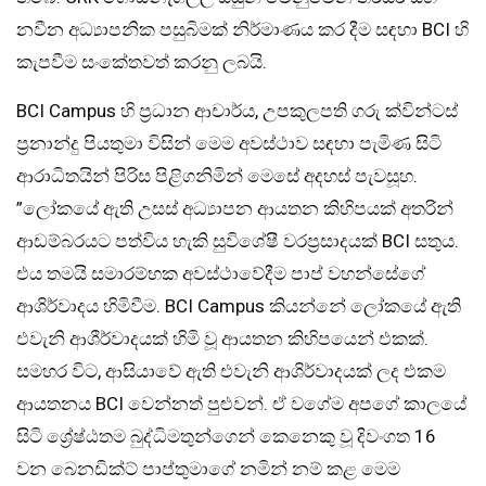
නවීන අධ්‍යාපනික පසුබිමක් නිර්මාණය කර දීම සඳහා BCI හි
කැපවීම සංකේතවත් කරනු ලබයි.
BCI Campus හි ප්‍රධාන ආචාර්ය, උපකුලපති ගරු ක්වින්ටස්
ප්‍රනාන්දු පියතුමා විසින් මෙම අවස්ථාව සඳහා පැමිණ සිටි
ආරාධිතයින් පිරිස පිළිගනිමින් මෙසේ අදහස් පැවසූහ.
”ලෝකයේ ඇති උසස් අධ්‍යාපන ආයතන කිහිපයක් අතරින්
ආඩම්බරයට පත්විය හැකි සුවිශේෂී වරප්‍රසාදයක් BCI සතුය.
එය තමයි සමාරම්භක අවස්ථාවේදීම පාප් වහන්සේගේ
ආශිර්වාදය හිමිවීම. BCI Campus කියන්නේ ලෝකයේ ඇති
එවැනි ආශීර්වාදයක් හිමි වූ ආයතන කිහිපයෙන් එකක්.
සමහර විට, ආසියාවේ ඇති එවැනි ආශිර්වාදයක් ලද එකම
ආයතනය BCI වෙන්නත් පුළුවන්. ඒ වගේම අපගේ කාලයේ
සිටි ශ්‍රේෂ්ඨතම බුද්ධිමතුන්ගෙන් කෙනෙකු වූ දිවංගත 16
වන බෙනඩික්ට් පාප්තුමාගේ නමින් නම් කළ මෙම