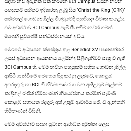
සඳහා නව අරුතක් එක් කරමින් BCI Campus විසින් නවීන
පහසුකම් සහිතව ඉදිකරනු ලැබූ සිය ‘Christ the King (CRK)’
සත්මහල් ගොඩනැගිල්ල මීගමුවේදී පසුගියදා විවෘත කළේය.
එම අවස්ථාව BCI Campus පැමිණි අභිමානවත් ගමන්
මගෙහි සුවිශේෂී සන්ධිස්ථානයක් ද විය.
මෙරටේ අධ්‍යාපන ක්ෂේත්‍රය තුළ Benedict XVI ජාත්‍යන්තර
උසස් අධ්‍යාපන ආයතනය ලෙසින්ද පිළිගැනීමට පාත්‍ර වී ඇති
BCI Campus හි, මෙම නවීන පහසුකම් සහිත ගොඩනැගිල්ල
ආසිරි ගැන්වීමේ මෙහෙය සිදු කරනු ලැබුවේ, කොළඹ
අගරදගුරු හා BCI හි නිර්මාතෘවරයා වන අතිඋතුම් මැල්කම්
කාදිනල් රංජිත් හිමිපාණන් නියෝජනය කරමින් පැමිණි
කොළඹ සහායක රදගුරු අති උතුම් ආචාර්ය ජේ. ඩී ඇන්තනී
හිමිපාණන් විසිනි.
මෙම අවස්ථාව සඳහා ප්‍රධාන ආරාධිත අමුත්තා ලෙස