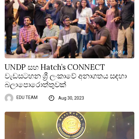
UNDP සහ Hatch’s CONNECT
වැඩසටහන ශ්‍රී ලංකාවේ අනාගතය සඳහා
බලාපොරොත්තුවක්
EDU TEAM
Aug 30, 2023