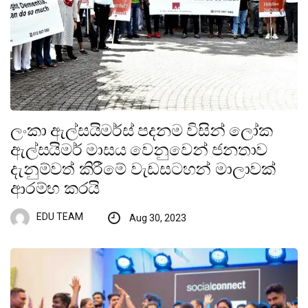
ලංකා ඇල්සයිමර්ස් පදනම විසින් ලෝක
ඇල්සයිමර් මාසය වෙනුවෙන් ජනතාව
දැනුම්වත් කිරීමේ වැඩසටහන් මාලාවක්
ආරම්භ කරයි
EDU TEAM
Aug 30, 2023