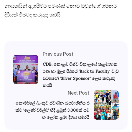
නායකයින් ඇගයීමට පමණක් නොව ඔවුන්ගේ ගමනට
දිරියක් වීමටද කටයුතු කරයි.
Previous Post
CDB, කොළඹ විශ්ව විද්‍යාලයේ කළමනාක
රණ හා මූල්‍ය පීඨයේ ‘Back to Faculty’ වැඩ
සටහනේ ‘Silver Sponsor’ ලෙස කටයුතු
කරයි
Next Post
කොමර්ෂල් බැංකුව ස්වාධීන රූපවාහිනිය එ
ක්ව ‘ලෙෂර් වර්ල්ඞ්’ හිදී ළමුන් 3,000ක් සම
ඟ ලෝක ළමා දිනය සමරයි