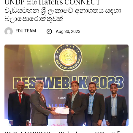
UNDP සහ Hatch’s CONNECT
වැඩසටහන ශ්‍රී ලංකාවේ අනාගතය සඳහා
බලාපොරොත්තුවක්
EDU TEAM
Aug 30, 2023