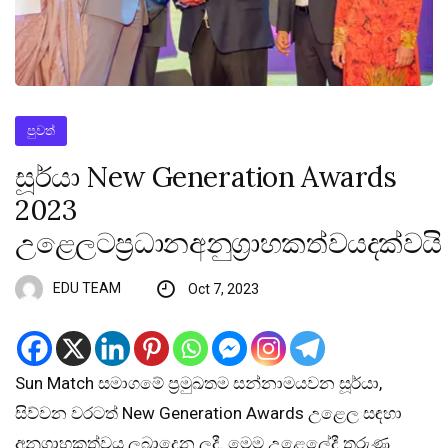
පුවත්
සූර්යා New Generation Awards
2023
උළෙලටප්‍රධානඅනුග්‍රාහකත්වයදක්වයි
EDU TEAM
Oct 7, 2023
Sun Match සමාගමේ ප්‍රමුඛතම සන්නාමයවන සූර්යා,
සිව්වන වරටත් New Generation Awards උළෙල සඳහා
අනුග්‍රාහකත්වය ලබාදෙන ලදී. මෙම උළෙලේදී තරුණ