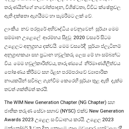
තරුණයින්ගේ නවෝත්පාදන, විශිෂ්ටතා, විවිධ ක්ෂේත්‍රවල
ඇති දක්ෂතා ඇගයීමට හා සැමරීමට ලක් වේ.
ලාංකීය නව පරපුරේ අභිවෘද්ධිය වෙනුවෙන් සූර්යා මෙම
සම්මාන උළෙලේ ආරම්භය සිදුවූ 2020 වසරේ සිටම
උළෙලට අනුග්‍රහය දක්වයි. මෙම වසරේදී සූර්යා ප්ලැටිනම්
අනුග්‍රාහකයා සහ ප්‍රධාන හවුල්කරු ලෙස මේ හා සම්බන්ධ
විය. මෙම හවුල්කාරිත්වය, තාරුණ්‍යයේ නිර්මාණශීලීත්වය
පෝෂණය කිරීමට සහ ඊළඟ පරම්පරාවේ ව්‍යාපාරික
නායකයින් සවිබල ගැන්වීම කෙරෙහි සූර්යා තුළ ඇති දැක්ම
තවත් ශක්තිමත් කරයි.
The WIM New Generation Chapter (NG Chapter) සහ
ජාතික තරුණ සේවා සභාව (NYSC) එක්ව New Generation
Awards 2023 උළෙල සංවිධානය කරයි. උළෙල 2023
ඔක්තෝබර් 3 වන දින කොළඹ ගාලු මුවදොර හෝටලයේදී