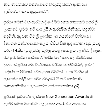
නව මාවතකට ගෙනයාමට කටයුතු කරන ආකාරය
දැකීමෙන් මා සතුටුවනවා”.
සූර්යා ගමන් මඟ ආරම්භ වූයේ මීට දශක හතරකට පෙර ශ්‍රී
ලංකාවේ ප්‍රථම ඉටි ආලේපිත ආරක්‍ෂිත ගිනිකුරු හඳුන්වා
දෙමිනි, අද වන විට ශ්‍රී ලාංකික ගෘහයන්ගේ විශ්වාසය
දිනාගත් සන්නාමයක් ලෙස විවිධ සිත් ඇඳ ගන්නා සුළු සුවඳ
වර්ග 14කින් යුතු සුවඳ කූරුද වෙළඳපොළට හඳුන්වා දී ඇත..
රට පුරා සිටින පාරිභෝගිකයින්ගේ නොමද විශ්වාසය
දිනාගත් සූර්යා තම විශ්වාසය වර්ධනය කිරීමටත්, පුළුල්
ප්‍රේක්ෂක පිරිසක් වෙත ළඟා වීමටත් ගෞරවනීය ශ්‍රී
ලාංකේය නිළි යශෝධා විමලධර්ම තම සන්නාම
තානාපතිනිය ලෙස තෝරා පත් කරගන්නා ලදී.
සූර්යාහි සුවිශේෂ ගුණාංග New Generation Awards හි
දැක්ම සමඟ මනාවට ගැලපෙන අතර, එය අනාගත