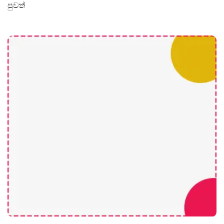
පුවත්