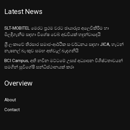
Latest News
SLT-MOBITEL මෙරට ප්‍රථම වරට ඡායාරූප අලෙවිකිරීම හා
මිලදීගැනීම සඳහා විශේෂ වෙබ් අඩවියක් හදුන්වාදෙයි
ශ‍්‍රී ලංකාවේ තිරසාර සමාජ-ආර්ථික සංවර්ධනය සඳහා JICA, හැටන්
නැෂනල් බැංකුව සමඟ අත්වැල් බැඳගනියි
BCI Campus, අති නවීන මට්ටමේ උසස් අධ්‍යාපන විශිෂ්ටතාවයන්
සමගින් සුවිශේෂී සන්ධිස්ථානයක් කරා
Overview
About
Contact