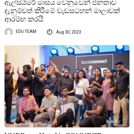
ඇල්සයිමර් මාසය වෙනුවෙන් ජනතාව
දැනුම්වත් කිරීමේ වැඩසටහන් මාලාවක්
ආරම්භ කරයි
EDU TEAM
Aug 30, 2023