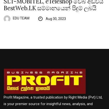
SLT-MOBITEL, eTeleshop වෙබ් අඩවිය
BestWeb.LK සම්මානයෙන් පිදුම් ලබයි
EDU TEAM
Aug 30, 2023
Profit Magazine, a trusted publication by Right Media (Pvt) Ltd,
is your premier source for insightful news, analysis, and