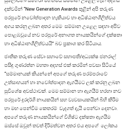
සුලෝචනා සිගේරා මහත්මිය සම්මාන උළෙල ගැන අදහස්
දක්වමින් “New Generation Awards තුළින් අපි තරුණ
පරපුරේ නවෝත්පාදන හැකියාව හා අධිෂ්ඨානශීලිත්වය
අගය කරනු ලබන අතර මෙම සම්මාන උළෙල සඳහා අපිව
පොළඹවූයේ නව පරපුරේ අනාගත නායකයින්ගේ දක්ෂතා
හා අධිෂ්ඨානශීලිත්වයයි” බව ප්‍රකාශ කර සිටියාය.
ජාතික තරුණ සේවා සභාවේ සභාපති/අධ්‍යක්ෂ ජනරාල්
පසිඳු ගුණරත්න මහතා අදහස් එක් කරමින් පවසා සිටියේ
“සම්මානයක් කියන්නේ අපගේ තරුණ පරම්පරාවේ
උත්සාහයන් හා නවෝත්පාදන ඇගයීමට ලක් කරනු ලබන
සුවිශේෂ අවස්ථාවක්. මෙම සම්මාන හා ඇගයීම් හරහා නව
පරපුරේ දූරදර්ශි නායකයින් සහ ව්‍යවසායකයින් බිහි කිරීම
හා මඟ පෙන්වීම කෙතරම් වැදගත් දැයි පෙන්වා දෙනවා.
අපගේ තරුණ නායකයින්ගේ විශිෂ්ට දක්ෂතා ඇගයීම
ඔස්සේ ඔවුන් තවත් දිරිමත්වන අතර එය අපගේ ලෝකය