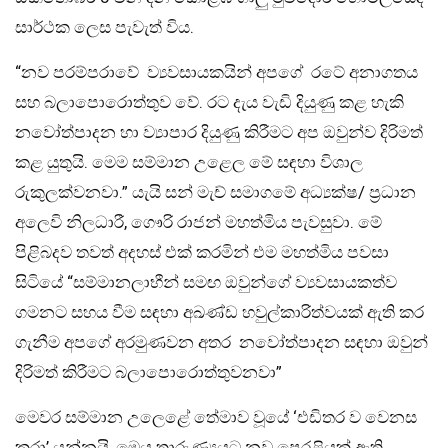
සාර්ථක ලෙස පැවැත් විය.
“නව පරම්පරාවේ ව්‍යවසායකයින් අපගේ රටේ අනාගතය
සහ බලාපොරොත්තුව වේ. රට දැය වැඩි දියුණු කළ හැකි
නවෝත්පාදන හා ව්‍යාපාර දියුණු කිරීමට අප ඔවුන්ව දිරිමත්
කළ යුතුයි. මෙම සම්මාන උළෙල මේ සඳහා විශාල
රුකුලක්වනවා.” යැයි සන් මැච් සමාගමේ අධ්‍යක්ෂ/ ප්‍රධාන
අලෙවි නිලධාරී, ගෞරි රාජන් මහත්මිය පැවසුවා. මේ
පිළිබදව තවත් අදහස් එක් කරමින් එම මහත්මිය පවසා
සිටියේ “සම්මානලාභීන් සමඟ ඔවුන්ගේ ව්‍යවසායකත්ව
ගමනට සහය වීම සඳහා අඛණ්ඩ හවුල්කාරිත්වයක් ඇති කර
ගැනීම අපගේ අරමුණවන අතර නවෝත්පාදන සඳහා ඔවුන්
දිරිමත් කිරීමට බලාපොරොත්තුවනවා”
මෙවර සම්මාන උලෙළේ තේමාව වූයේ ‘එඩිතර ව වෙනස
කරා’ යන්නයි, මෙය තාරුණ්‍යයට නව පෙරළියක් ඇති