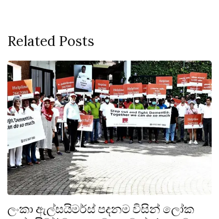
Related Posts
ලංකා ඇල්සයිමර්ස් පදනම විසින් ලෝක