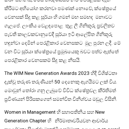
කිරීමට අභියෝග කරනවා පමණක් නොවේ, ක්ෂේත්‍රයේ
වෙනසක් සිදු කළ සූර්යා හි ගමන් මඟ සමඟද මනාවට
ගැලපේ. ලාංකීය වෙළඳපොළ තුළ ලී ගිනිකූරු ප්‍රචලිතව
පැවති කාලවකවානුවේදී සූර්යා ඉටි ආලේපිත ගිනිකූරු
හඳුන්වා දෙමින් පෙරළිකාර වෙනසකට මුල පුරන ලදී. මේ
වන විට සූර්යා ක්ෂේත්‍රයේ ප්‍රමුඛයෙකු බවට පත්ව ඇත්තේ
පෙරළිකාර වෙනසකම් සිදු කළ නිසයි.
The WIM New Generation Awards 2023 හිදී විශිෂ්ටතා
දැක්වූ තරුණ තරුණියන් 50 දෙනෙකු ඇගයීමට ලක් විය.
මොවුන් තෝරා ගනු ලැබුවේ විවිධ ක්ෂේත්‍රවල කීර්තිමත්
ප්‍රවීණයන් පිරිසකගෙන් සමන්විත විනිශ්චය මඩුල විසිනි.
Women in Management හි සභාපතිනිය සහ New
Generation Chapter හි නිර්මාතෘවරියවන ආචාර්ය