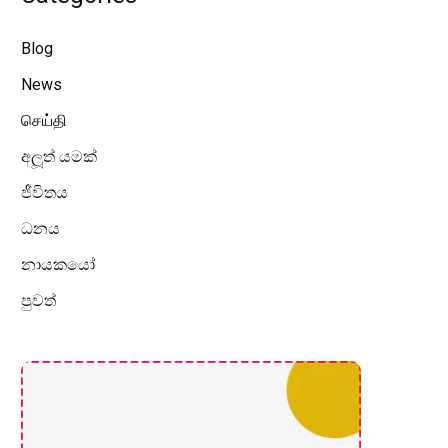
Blog
News
செய்தி
අලූත් යමක්
ජීවිතය
ධනය
නායකයෝ
පුවත්