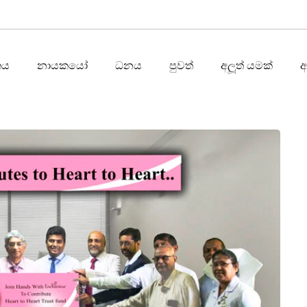
තය
නායකයෝ
ධනය
පුවත්
අලූත් යමක්