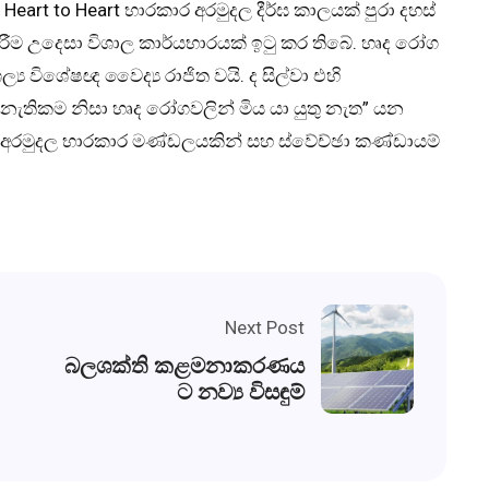
rt to Heart භාරකාර අරමුදල දීර්ඝ කාලයක් පුරා දහස්
ම උදෙසා විශාල කාර්යභාරයක් ඉටු කර තිබේ. හෘද රෝග
ය විශේෂඥ වෛද්‍ය රාජිත වයි. ද සිල්වා එහි
 නැතිකම නිසා හෘද රෝගවලින් මිය යා යුතු නැත” යන
ම අරමුදල භාරකාර මණ්ඩලයකින් සහ ස්වේච්ඡා කණ්ඩායම්
Next Post
බලශක්ති කළමනාකරණය
ට නව්‍ය විසඳුම්