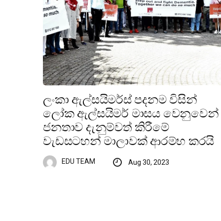
ලංකා ඇල්සයිමර්ස් පදනම විසින්
ලෝක ඇල්සයිමර් මාසය වෙනුවෙන්
ජනතාව දැනුම්වත් කිරීමේ
වැඩසටහන් මාලාවක් ආරම්භ කරයි
EDU TEAM
Aug 30, 2023