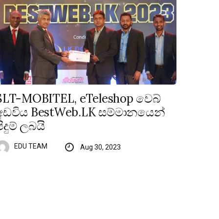
SLT-MOBITEL, eTeleshop වෙබ්
අඩවිය BestWeb.LK සම්මානයෙන්
පිදුම් ලබයි
EDU TEAM
Aug 30, 2023