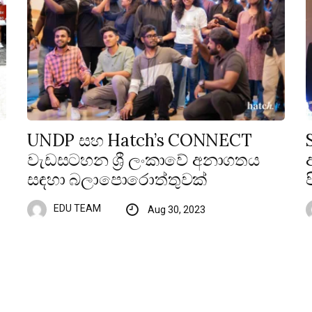
UNDP සහ Hatch’s CONNECT
වැඩසටහන ශ්‍රී ලංකාවේ අනාගතය
සඳහා බලාපොරොත්තුවක්
EDU TEAM
Aug 30, 2023