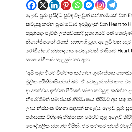
ලොව පුරා ප්‍රසිද්ධ සුවඳ විලවුන් සන්නාමයක් වන
කටයුතු කරන පුණ්‍යාධාර අරමුදලක් වන Heart to
පසුගියදා පැවති උත්සවයකදී ප්‍රකාශයට පත් කෙර
නියෝජිතයෝ රැසක් සහභාගී වූහ. අලෙවි වන සෑම En
රෝගීන්ගේ සුබසාදනය වෙනුවෙන් මාසිකව Heart 
සහයෝගීතාව සැළසුම් කර ඇත.
“අපි සෑම විටම විශ්වාස කරනවා ගුණාත්මක සෞඛ්
මූලික අයිතිවාසිකමක් බව. ඒ වෙනුවෙන්ම කැප වන
දායකත්වය දක්වන පිරිසක් සමඟ කටයුතු කරන්න
නිරෝගීමත් සමාජයක් නිර්මාණය කිරීමට අප සතු කැප
උදය නිස්සංක මහතා සඳහන් කළේය. ලොව පුරා ප්‍රසිද
පරාසයක විහිදුණු නිෂ්පාදන මෙරට තුළ අලෙවි කිර
පෞද්ගලික සමාගම විසිනි. එම සමාගම තවත් එවැන