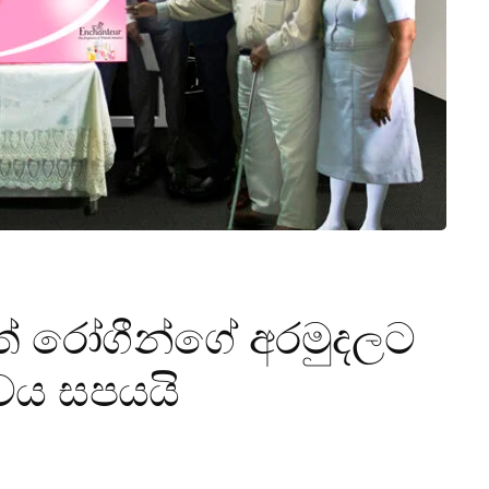
ත් රෝගීන්ගේ අරමුදලට
වය සපයයි