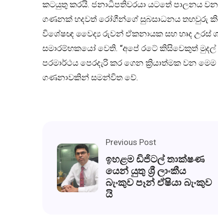
කටයුතු කරයි. ජනාධිපතිවරයා යටතේ පාලනය වන Hea
ගණනක් හදවත් රෝගීන්ගේ සුබසාධනය තහවුරු කිරී
විශේෂඥ වෛද්‍ය රුවන් ඒකනායක සහ හෘද උරස් ශල්‍
සමාරම්භකයෝ වෙති. “අපේ රටේ කිසිවෙකුත් මුදල්
පරමාර්ථය පෙරදැරි කර ගෙන ක්‍රියාත්මක වන මෙ
ගණනාවකින් සමන්විත වේ.
Previous Post
ඉහළම ඩිජිටල් තාක්ෂණ
යෙන් යුතු ශ්‍රී ලාංකීය
බැංකුව පෑන් ඒෂියා බැංකුව
යි