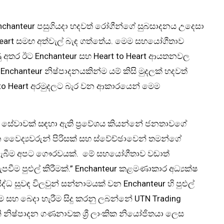
 Enchanteur පසුගියදා හදවත් රෝගීන්ගේ සුබසාදනය උදෙසා
 Heart සමඟ අත්වැල් බැඳ ගත්තේය. මෙම සහයෝගීතාව
ුණු අතර ඊට Enchanteur සහ Heart to Heart ආයතනවල
chanteur නිෂ්පාදනයකින්ම යම් කිසි මුදලක් හදවත්
to Heart අරමුදලට බැර වන ආකාරයෙන් මෙම
‍ය සේවාවක් සඳහා ඇති ප්‍රවේශය කියන්නේ ජනතාවගේ
 වෛද්‍යවරුන් පිරිසක් සහ ස්වේච්ඡාවෙන් තමන්ගේ
 ලැබීම අපට ගෞරවයක්. මේ සහයෝගීතාව වඩාත්
වීම පුළුල් කිරීමක්.” Enchanteur කළමණාකාර අධ්‍යක්ෂ
්ධ සුවඳ විලවුන් සන්නාමයක් වන Enchanteur හි පුළුල්
ීම සහ බෙදා හැරීම සිදු කරනු ලබන්නේ UTN Trading
ි නිෂ්පාදන ගණනාවක ශ්‍රී ලාංකික නියෝජිතයා ලෙස