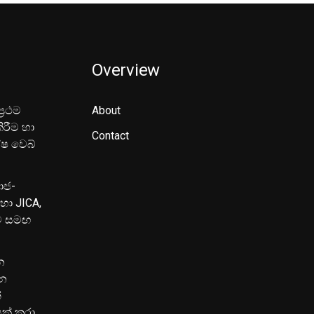
Overview
‍රථම
About
ිරීම හා
Contact
ේෂ වෙබ්
මාජ-
හා JICA,
ුව සමඟ
න
පන
්
යක් කරා