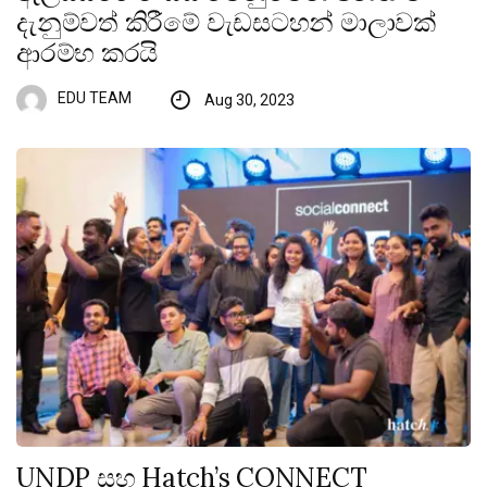
දැනුම්වත් කිරීමේ වැඩසටහන් මාලාවක්
ආරම්භ කරයි
EDU TEAM
Aug 30, 2023
UNDP සහ Hatch’s CONNECT