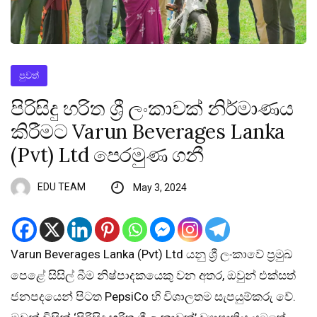
පුවත්
පිරිසිදු හරිත ශ්‍රී ලංකාවක් නිර්මාණය
කිරීමට Varun Beverages Lanka
(Pvt) Ltd පෙරමුණ ගනී
EDU TEAM
May 3, 2024
Varun Beverages Lanka (Pvt) Ltd යනු ශ්‍රී ලංකාවේ ප්‍රමුඛ
පෙළේ සිසිල් බීම නිෂ්පාදකයෙකු වන අතර, ඔවුන් එක්සත්
ජනපදයෙන් පිටත PepsiCo හි විශාලතම සැපයුම්කරු වේ.