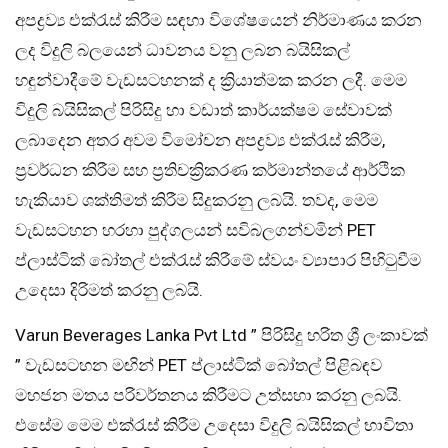
අපද්‍රව්‍ය එක්රැස් කිරීම සඳහා විශේෂයෙන් නිර්මාණය කරන
ලද විදුලි බලයෙන් ධාවනය වනු ලබන බයිසිකල්
හඳුන්වාදීමේ වැඩසටහනක් ද ක්‍රියාත්මක කරන ලදී. මෙම
විදුලි බයිසිකල් පිරිසිදු හා වඩාත් කාර්යක්ෂම සේවාවක්
ලබාදෙන අතර අවම විමෝචන අපද්‍රව්‍ය එක්රැස් කිරීම,
ප්‍රවර්ධන කිරීම සහ ප්‍රතිචක්‍රිකරණ කර්මාන්තයේ ආර්ථික
හැකියාව ශක්තිමත් කිරීම සිදුකරනු ලබයි. තවද, මෙම
වැඩසටහන හරහා පුද්ගලයන් සවිබලගන්වමින් PET
ප්ලාස්ටික් බෝතල් එක්රැස් කිරීමේ ස්වයං ව්‍යාපාර පිහිටුවීම
උදෙසා දිරිමත් කරනු ලබයි.
Varun Beverages Lanka Pvt Ltd ” පිරිසිදු හරිත ශ්‍රී ලංකාවක්
” වැඩසටහන මඟින් PET ප්ලාස්ටික් බෝතල් පිළිබඳව
මහජන මතය පරිවර්තනය කිරීමට උත්සහා කරනු ලබයි.
එසේම මෙම එක්රැස් කිරීම උදෙසා විදුලි බයිසිකල් භාවිතා