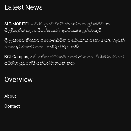
Latest News
SLT-MOBITEL මෙරට ප්‍රථම වරට ඡායාරූප අලෙවිකිරීම හා
මිලදීගැනීම සඳහා විශේෂ වෙබ් අඩවියක් හදුන්වාදෙයි
ශ‍්‍රී ලංකාවේ තිරසාර සමාජ-ආර්ථික සංවර්ධනය සඳහා JICA, හැටන්
නැෂනල් බැංකුව සමඟ අත්වැල් බැඳගනියි
BCI Campus, අති නවීන මට්ටමේ උසස් අධ්‍යාපන විශිෂ්ටතාවයන්
සමගින් සුවිශේෂී සන්ධිස්ථානයක් කරා
Overview
About
Contact