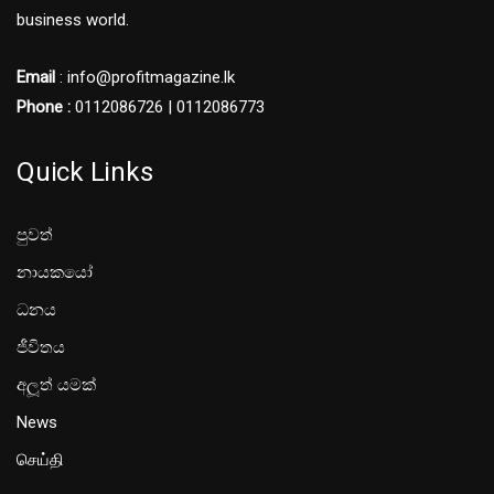
business world.
Email
: info@profitmagazine.lk
Phone :
0112086726 | 0112086773
Quick Links
පුවත්
නායකයෝ
ධනය
ජීවිතය
අලූත් යමක්
News
செய்தி