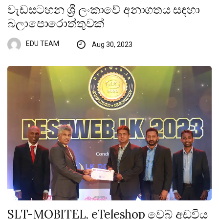
වැඩසටහන ශ්‍රී ලංකාවේ අනාගතය සඳහා
බලාපොරොත්තුවක්
EDU TEAM
Aug 30, 2023
SLT-MOBITEL, eTeleshop වෙබ් අඩවිය