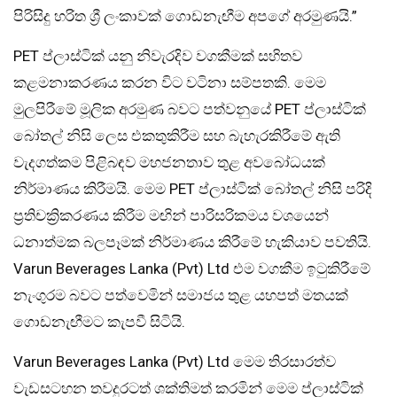
පිරිසිදු හරිත ශ්‍රී ලංකාවක් ගොඩනැඟීම අපගේ අරමුණයි.”
PET ප්ලාස්ටික් යනු නිවැරදිව වගකීමක් සහිතව
කළමනාකරණය කරන විට වටිනා සම්පතකි. මෙම
මුලපිරීමේ මූලික අරමුණ බවට පත්වනුයේ PET ප්ලාස්ටික්
බෝතල් නිසි ලෙස එකතුකිරීම සහ බැහැරකිරීමේ ඇති
වැදගත්කම පිළිබඳව මහජනතාව තුළ අවබෝධයක්
නිර්මාණය කිරීමයි. මෙම PET ප්ලාස්ටික් බෝතල් නිසි පරිදි
ප්‍රතිචක්‍රිකරණය කිරීම මඟින් පාරිසරිකමය වශයෙන්
ධනාත්මක බලපෑමක් නිර්මාණය කිරීමේ හැකියාව පවතියි.
Varun Beverages Lanka (Pvt) Ltd එම වගකීම ඉටුකිරීමේ
නැංගුරම බවට පත්වෙමින් සමාජය තුළ යහපත් මතයක්
ගොඩනැඟීමට කැපවී සිටියි.
Varun Beverages Lanka (Pvt) Ltd මෙම තිරසාරත්ව
වැඩසටහන තවදුරටත් ශක්තිමත් කරමින් මෙම ප්ලාස්ටික්