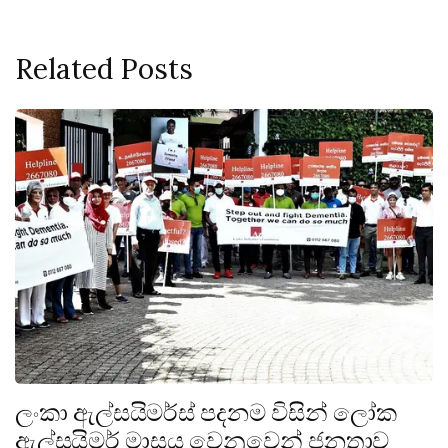
Related Posts
ලංකා ඇල්සයිමර්ස් පදනම විසින් ලෝක
ඇල්සයිමර් මාසය වෙනුවෙන් ජනතාව