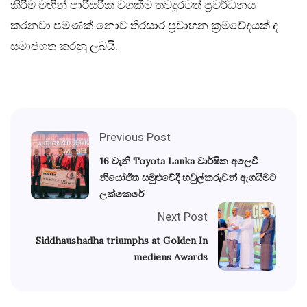
කිරීම මඟින් පාරිසරික වගකීම තවදුරටත් ප්‍රවර්ධනය
කරනවා පමණක් නොව තිරසාර ප්‍රවාහන ක්‍රමවේදයක් ද
සමාජගත කරනු ලබයි.
Previous Post
16 වැනි Toyota Lanka වාර්ෂික අලෙවි
නියෝජිත සමුළුවේදී හවුල්කරුවන් ඇගයීමට
ලක්කෙරේ
Next Post
Siddhaushadha triumphs at Golden In
mediens Awards