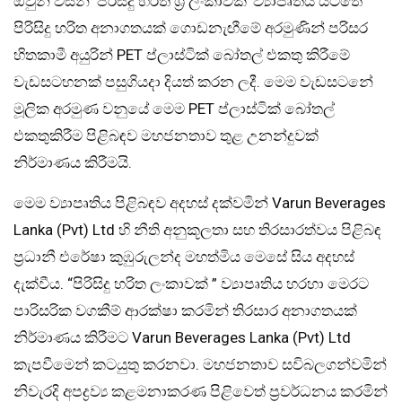
ඔවුන් විසින් ‘පිරිසිදු හරිත ශ්‍රී ලංකාවක්’ ව්‍යාපෘතිය යටතේ
පිරිසිදු හරිත අනාගතයක් ගොඩනැඟීමේ අරමුණින් පරිසර
හිතකාමී අයුරින් PET ප්ලාස්ටික් බෝතල් එකතු කිරීමේ
වැඩසටහනක් පසුගියදා දියත් කරන ලදී. මෙම වැඩසටනේ
මූලික අරමුණ වනුයේ මෙම PET ප්ලාස්ටික් බෝතල්
එකතුකිරීම පිළිබඳව මහජනතාව තුළ උනන්දුවක්
නිර්මාණය කිරීමයි.
මෙම ව්‍යාපෘතිය පිළිබඳව අදහස් දක්වමින් Varun Beverages
Lanka (Pvt) Ltd හි නීති අනුකූලතා සහ තිරසාරත්වය පිළිබඳ
ප්‍රධානී එරේෂා කුඹුරුලන්ද මහත්මිය මෙසේ සිය අදහස්
දැක්වීය. “පිරිසිදු හරිත ලංකාවක් ” ව්‍යාපෘතිය හරහා මෙරට
පාරිසරික වගකීම් ආරක්ෂා කරමින් තිරසාර අනාගතයක්
නිර්මාණය කිරීමට Varun Beverages Lanka (Pvt) Ltd
කැපවීමෙන් කටයුතු කරනවා. මහජනතාව සවිබලගන්වමින්
නිවැරදි අපද්‍රව්‍ය කළමනාකරණ පිළිවෙත් ප්‍රවර්ධනය කරමින්