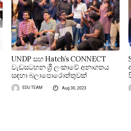
UNDP සහ Hatch’s CONNECT
වැඩසටහන ශ්‍රී ලංකාවේ අනාගතය
සඳහා බලාපොරොත්තුවක්
EDU TEAM
Aug 30, 2023