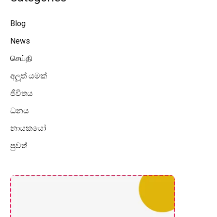
Blog
News
செய்தி
අලූත් යමක්
ජීවිතය
ධනය
නායකයෝ
පුවත්