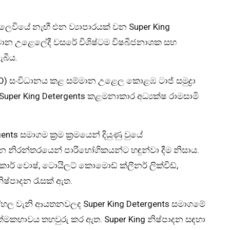
ලෙවියේ නැඟී එන ව්‍යාපාරයක් වන Super King
්මාන උළෙලේදී වසරේ විශිෂ්ටම විෂබීජනාශක සහ
ැබීය.
WIO) සංවිධානය කළ සම්මාන උළෙල කොළඹ ටාජ් සමුද්‍රා
ී Super King Detergents කළමනාකාර අධ්‍යක්ෂ රාමසාමි
nts සමාගම ක්‍රම ක්‍රමයෙන් දියුණු වුයේ
දන නිරන්තරයෙන් පාරිභෝගිකයන්ට හඳුන්වා දීම නිසාය.
 කාර් වොෂ්, ටොයිලට් කොමොඩ් ක්ලීනර් ලික්විඩ්,
නිෂ්පාදන රැසක් ඇත.
 වැනි ආයතනවලද Super King Detergents සමාගමේ
ත්මකභාවය තහවුරු කර ඇත. Super King නිෂ්පාදන සඳහා