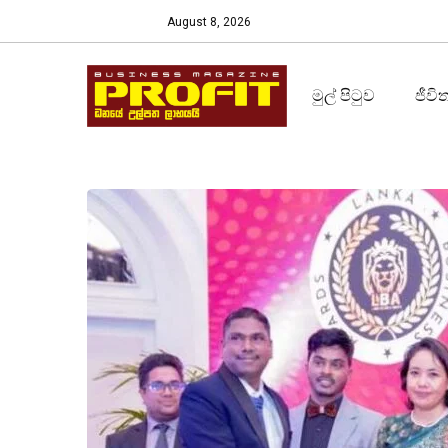
August 8, 2026
මුල් පිටුව
ජීවි