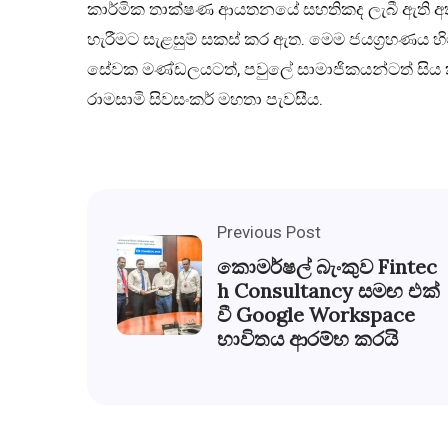
කාර්මික තාක්ෂණ ආයතනයේ සහතිකද ලැබී ඇති අතර S
හැරීමට සැළසුම් සකස් කර ඇත. මෙම ජයග්‍රහණය හි
සේවක මණ්ඩලයටත්, පවුලේ සාමාජිකයන්ටත් සිය
රාමසාමි සිවසංකර් මහතා පැවසීය.
Previous Post
කොමර්ෂල් බැංකුව Fintec
h Consultancy සමඟ එක්
වී Google Workspace
භාවිතය ආරම්භ කරයි