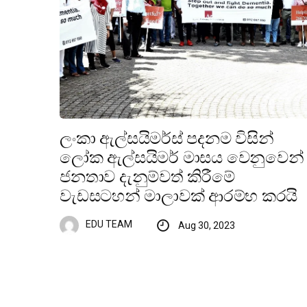
ලංකා ඇල්සයිමර්ස් පදනම විසින්
ලෝක ඇල්සයිමර් මාසය වෙනුවෙන්
ජනතාව දැනුම්වත් කිරීමේ
වැඩසටහන් මාලාවක් ආරම්භ කරයි
EDU TEAM
Aug 30, 2023