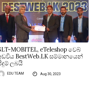
SLT-MOBITEL, eTeleshop වෙබ්
අඩවිය BestWeb.LK සම්මානයෙන්
පිදුම් ලබයි
EDU TEAM
Aug 30, 2023