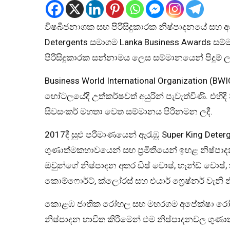
විෂබීජනාශක සහ පිරිසිදුකාරක නිෂ්පාදනයේ සහ අ
Detergents සමාගම Lanka Business Awards සම
පිරිසිදුකාරක සන්නාමය ලෙස සම්මානයෙන් පිදුම් ල
Business World International Organization (B
හෝටලයේදී උත්කර්ෂවත් අයුරින් පැවැත්විණි. එහිද
සිවසංකර් මහතා වෙත සම්මානය පිරිනමන ලදී.
2017දී සුළු පරිමාණයෙන් ඇරැඹූ Super King Deterge
ගුණාත්මකභාවයෙන් සහ ප්‍රමිතියෙන් ඉහළ නිෂ්පා
ඔවුන්ගේ නිෂ්පාදන අතර ඩිෂ් වොෂ්, හෑන්ඩ් වොෂ්,
කොම්ෆොර්ට්, ක්ලෝරස් සහ එයාර් ෆ්‍රෙෂ්නර් වැනි 
කොළඹ ජාතික රෝහල සහ මහරගම අපේක්ෂා රෝහල
නිෂ්පාදන භාවිත කිරීමෙන් එම නිෂ්පාදනවල ගුණා