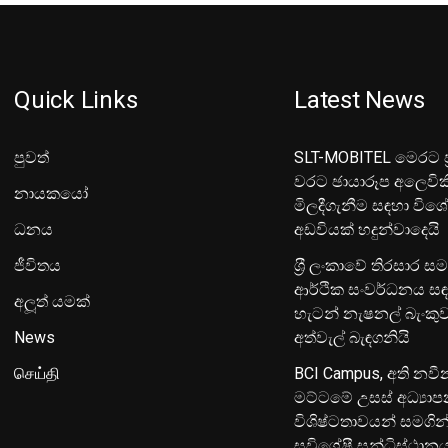
Quick Links
Latest News
පුවත්
SLT-MOBITEL මෙරට ප්
වරට ඡායාරූප අලෙවික
නායකයෝ
මිලදීගැනීම සඳහා විශ
ධනය
අඩවියක් හදුන්වාදෙයි
ජීවිතය
ශ‍්‍රී ලංකාවේ තිරසාර ස
ආර්ථික සංවර්ධනය සඳ
අලූත් යමක්
හැටන් නැෂනල් බැංක
News
අත්වැල් බැඳගනියි
செய்தி
BCI Campus, අති නවී
මට්ටමේ උසස් අධ්‍යා
විශිෂ්ටතාවයන් සමගින
සුවිශේෂී සන්ධිස්ථාන