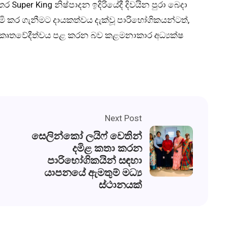
uper King නිෂ්පාදන ඉදිරියේදී දිවයින පුරා බෙදා
මි කර ගැනීමට දායකත්වය දැක්වූ පාරිභෝගිකයන්ටත්,
 කෘතවේදීත්වය පළ කරන බව කළමනාකාර අධ්‍යක්ෂ
Next Post
සෙලින්කෝ ලයිෆ් වෙතින්
දමිළ කතා කරන
පාරිභෝගිකයින් සඳහා
යාපනයේ ඇමතුම් මධ්‍ය
ස්ථානයක්