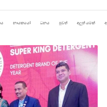
තය
නායකයෝ
ධනය
පුවත්
අලූත් යමක්