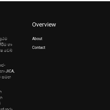
Overview
‍රථම
About
ිරීම හා
Contact
ේෂ වෙබ්
මාජ-
හා JICA,
ුව සමඟ
න
පන
්
යක් කරා