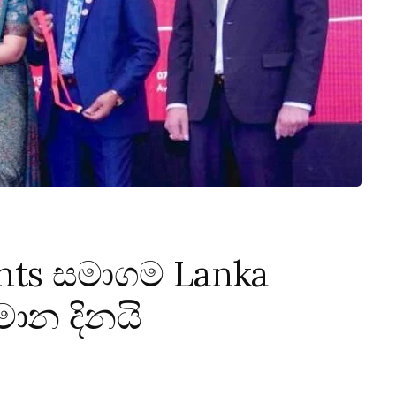
ents සමාගම Lanka
මාන දිනයි