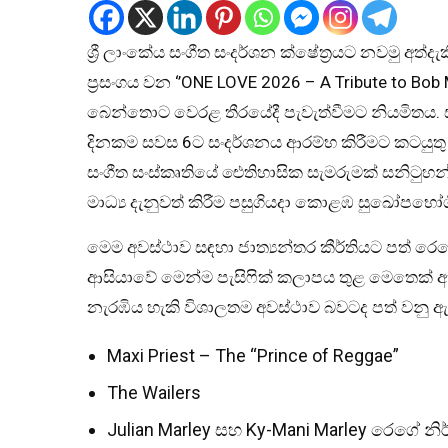
ශ්‍රී ලාංකේය සංගීත සංදර්ශන ක්ෂේත්‍රයට නවමු අත්
ප්‍රසංගය වන ‘’ONE LOVE 2026 – A Tribute to Bob
බෙන්තොට වෙරළ තීරයේදී පැවැත්වීමට නියමිතය. සංග
දිනකම සවස 6ට සංදර්ශනය ආරම්භ කිරීමට කටයුත
සංගීත සංස්කෘතියේ ඓතිහාසික සැමරුමක් සනිටුහන් 
මාධ්‍ය දැනුවත් කිරීම පසුගියදා කොළඹ සුඛෝපභෝග
මෙම අවස්ථාව සඳහා ජාත්‍යන්තර කීර්තියට පත් ර
ආසියාවේ මෙන්ම පැසිෆික් කලාපය තුළ මෙතෙක් අ
නැරඹිය හැකි විශාලතම අවස්ථාව බවටද පත් වනු 
Maxi Priest – The “Prince of Reggae”
The Wailers
Julian Marley සහ Ky-Mani Marley රෙගේ නි