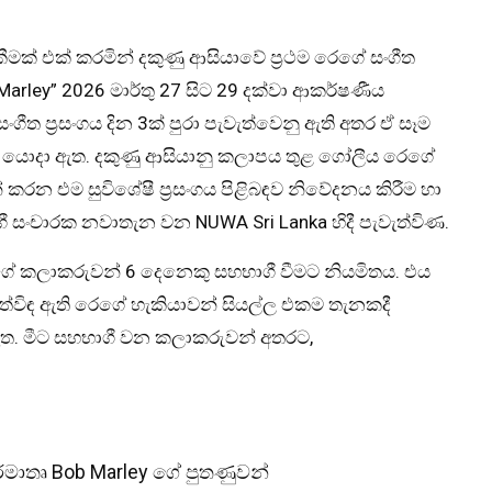
දැකීමක් එක් කරමින් දකුණු ආසියාවේ ප්‍රථම රෙගේ සංගීත
 Marley” 2026 මාර්තු 27 සිට 29 දක්වා ආකර්ෂණීය
ීත ප්‍රසංගය දින 3ක් පුරා පැවැත්වෙනු ඇති අතර ඒ සෑම
ු යොදා ඇත. දකුණු ආසියානු කලාපය තුළ ගෝලීය රෙගේ
කරන එම සුවිශේෂී ප්‍රසංගය පිළිබඳව නිවේදනය කිරීම හා
ී සංචාරක නවාතැන වන NUWA Sri Lanka හිදී පැවැත්විණ.
ෙගේ කලාකරුවන් 6 දෙනෙකු සහභාගී වීමට නියමිතය. එය
ත්විඳ ඇති රෙගේ හැකියාවන් සියල්ල එකම තැනකදී
ඇත. මීට සහභාගී වන කලාකරුවන් අතරට,
ර්මාතෘ Bob Marley ගේ පුතණුවන්