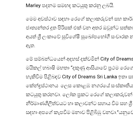
Marley පදනම සමඟද කටයුතු කරනු ලබයි.
මෙම අවස්ථාව සඳහා රෙගේ කලාකරුවන් සහ කාර
ජාත්‍යන්තර දූත පිරිසක් එක් වන අතර ඔවුන්ට සත්
අයත් ශ්‍රී ලංකාවේ සුවිශේෂී සුඛෝපභෝගී සංචා
ඇත.
මේ සම්බන්ධයෙන් අදහස් දක්වමින් City of Dreams
මයිකල් හබාෂි මහතා “දකුණු ආසියාවේ ප්‍රථම රෙග
හැකිවීම පිළිබඳව City of Dreams Sri Lanka ඉත
කේන්ද්‍රස්ථානය ලෙස කොළඹ නගරයේ සංස්කෘතිය 
කටයුතු කරනවා. ලෝක ප්‍රකට රෙගේ කලාකරුවන් ශ්
නිර්මාණශීලීත්වයට හා කලාවන්ට සහාය වීම සහ ශ්‍
සඳහා අපගේ කැපවීම මනාව පිළිබිඹු වනවා.”යනුවෙ