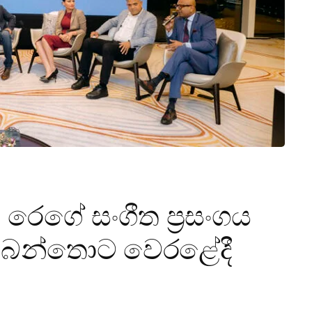
 රෙගේ සංගීත ප්‍රසංගය
බෙන්තොට වෙරළේදී