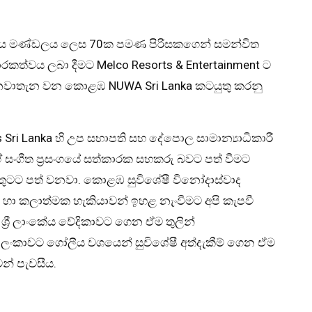
්ය මණ්ඩලය ලෙස 70ක පමණ පිරිසකගෙන් සමන්විත
කාරකත්වය ලබා දීමට Melco Resorts & Entertainment ට
රක නවාතැන වන කොළඹ NUWA Sri Lanka කටයුතු කරනු
 Sri Lanka හි උප සභාපති සහ දේපොල සාමාන්‍යාධිකාරී
ේ සංගීත ප්‍රසංගයේ සත්කාරක සහකරු බවට පත් වීමට
ා සතුටට පත් වනවා. කොළඹ සුවිශේෂී විනෝදාස්වාද
හා කලාත්මක හැකියාවන් ඉහළ නැංවීමට අපි කැපවී
‍රී ලාංකේය වේදිකාවට ගෙන ඒම තුලින්
රී ලංකාවට ගෝලීය වශයෙන් සුවිශේෂී අත්දැකීම් ගෙන ඒම
න් පැවසීය.