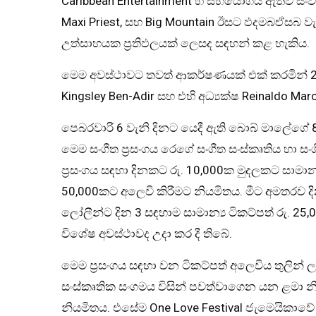
Caribbean Entertainment හි සහයෝගය ඇතිව සංවි
Maxi Priest, සහ Big Mountain ඊසට ඵදමබඒසබ ව
උත්සාහයක ප්‍රතිඵලයක් ලෙසද සඳහන් කළ හැකිය.
මෙම අවස්ථාවට තවත් ආකර්ෂණයක් එක් කරමින් 20
Kingsley Ben-Adir සහ එහි අධ්‍යක්ෂ Reinaldo Ma
පෙබරවාරි 6 වැනි දිනට යෙදී ඇති බොබ් මාලේගේ
මෙම සංගීත ප්‍රසංගය රෙගේ සංගීත සංස්කෘතිය හා 
ප්‍රසංගය සඳහා දිනකට රු. 10,000ක මුදලකට සාමාන
50,000කට අලෙවි කිරීමට නියමිතය. මීට අමතරව දින
ලෝලීන්ට දින 3 සඳහාම සාමාන්‍ය ටිකට්පත් රු. 25,
විශේෂ අවස්ථාවද උදා කර දී තිබේ.
මෙම ප්‍රසංගය සඳහා වන ටිකට්පත් අලෙවිය තුලින් 
සංස්කෘතික සංගමය විසින් පවත්වාගෙන යන ළමා නිවා
නියමිතය. එසේම One Love Festival ජැමෙයිකාවේ ප