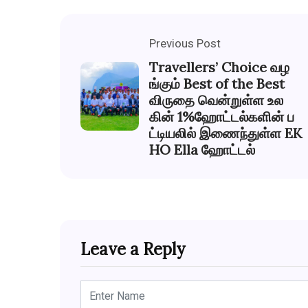
Previous Post
Travellers’ Choice வழ
ங்கும் Best of the Best
விருதை வென்றுள்ள உல
கின் 1%ஹோட்டல்களின் ப
ட்டியலில் இணைந்துள்ள EK
HO Ella ஹோட்டல்
Leave a Reply