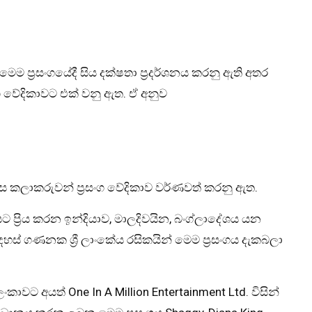
මෙම ප්‍රසංගයේදී සිය දක්ෂතා ප්‍රදර්ශනය කරනු ඇති අතර
 වේදිකාවට එක් වනු ඇත. ඒ අනුව
ලෙස කලාකරුවන් ප්‍රසංග වේදිකාව වර්ණවත් කරනු ඇත.
ට ප්‍රිය කරන ඉන්දියාව, මාලදිවයින, බංග්ලාදේශය යන
හස් ගණනක ශ්‍රී ලාංකේය රසිකයින් මෙම ප්‍රසංගය දැකබලා
කාවට අයත් One In A Million Entertainment Ltd. විසින්