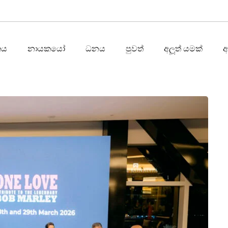
තය
නායකයෝ
ධනය
පුවත්
අලූත් යමක්