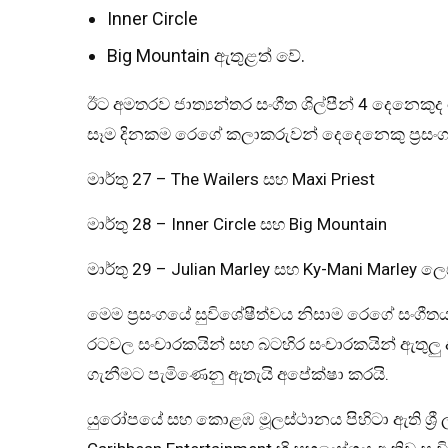
Inner Circle
Big Mountain ඇතුළත් වේ.
ඊට අමතරව ජාත්‍යන්තර සංගීත ශිල්පීන් 4 දෙනෙකුද 
සෑම දිනකම රෙගේ කලාකරුවන් දෙදෙනෙකු ප්‍රසංග
මාර්තු 27 – The Wailers සහ Maxi Priest
මාර්තු 28 – Inner Circle සහ Big Mountain
මාර්තු 29 – Julian Marley සහ Ky-Mani Marley 
මෙම ප්‍රසංගයේ සුවිශේෂීත්වය නිසාම රෙගේ සංගීතය
රටවල සංචාරකයින් සහ බටහිර සංචාරකයින් ඇතුලු ද
ගැනීමට පැමිණෙනු ඇතැයි අපේක්ෂා කරයි.
යුරෝපයේ සහ කොළඹ මූලස්ථානය පිහිටා ඇති ශ්‍රී ලං