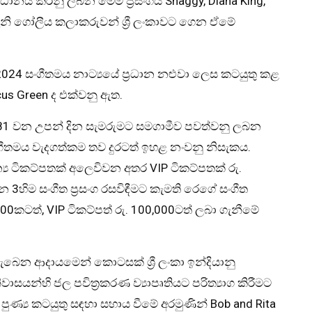
ධානය කරනු ලබන මෙම ප්‍රසංගය Shaggy, Diana King,
ැනි ගෝලීය කලාකරුවන් ශ්‍රී ලංකාවට ගෙන ඒමේ
24 සංගීතමය නාට්‍යයේ ප්‍රධාන නළුවා ලෙස කටයුතු කළ
rcus Green ද එක්වනු ඇත.
 81 වන උපන් දින සැමරුමට සමගාමීව පවත්වනු ලබන
සංගීතමය වැදගත්කම තව දුරටත් ඉහළ නංවනු නිසැකය.
්‍ය ටිකට්පතක් අලෙවිවන අතර VIP ටිකට්පතක් රු.
 3හිම සංගීත ප්‍රසංග රසවිඳීමට කැමති රෙගේ සංගීත
000කටත්, VIP ටිකට්පත් රු. 100,000ටත් ලබා ගැනීමේ
ලැබෙන ආදායමෙන් කොටසක් ශ්‍රී ලංකා ඉන්දියානු
සයන්හි ජල පවිත්‍රකරණ ව්‍යාපෘතියට පරිත්‍යාග කිරීමට
ුණ්‍ය කටයුතු සඳහා සහාය වීමේ අරමුණින් Bob and Rita