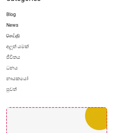
Blog
News
செய்தி
අලූත් යමක්
ජීවිතය
ධනය
නායකයෝ
පුවත්