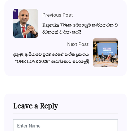
Previous Post
Kapruka 77%ක මෙහෙයුම් කාර්යසාධන ව
ර්ධනයක් වාර්තා කරයි
Next Post
දකුණු ආසියාවේ ප්‍රථම රෙගේ සංගීත ප්‍රසංගය
“ONE LOVE 2026” බෙන්තොට වෙරළේදී
Leave a Reply