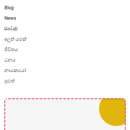
Blog
News
செய்தி
අලූත් යමක්
ජීවිතය
ධනය
නායකයෝ
පුවත්