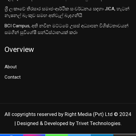
ශ‍්‍රී ලංකාවේ තිරසාර සමාජ-ආර්ථික සංවර්ධනය සඳහා JICA, හැටන්
නැෂනල් බැංකුව සමඟ අත්වැල් බැඳගනියි
BCI Campus, අති නවීන මට්ටමේ උසස් අධ්‍යාපන විශිෂ්ටතාවයන්
සමගින් සුවිශේෂී සන්ධිස්ථානයක් කරා
Overview
About
Contact
All copyrights reserved by Right Media (Pvt) Ltd © 2024
| Designed & Developed by Trivet Technologies.