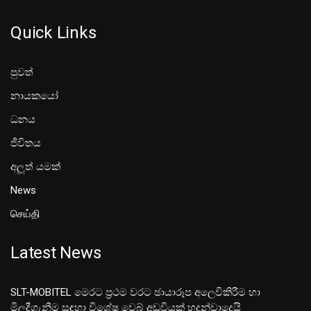
Quick Links
පුවත්
නායකයෝ
ධනය
ජීවිතය
අලූත් යමක්
News
செய்தி
Latest News
SLT-MOBITEL මෙරට ප්‍රථම වරට ඡායාරූප අලෙවිකිරීම හා
මිලදීගැනීම සඳහා විශේෂ වෙබ් අඩවියක් හදුන්වාදෙයි