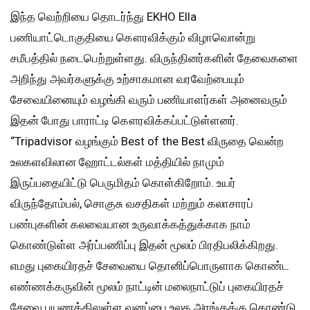
இந்த வெற்றியை தொடர்ந்து EKHO Ella
பணியாட்டொகுதியை கௌரவிக்கும் விழாவொன்று
சமீபத்தில் நடைபெற்றுள்ளது. விருந்தினர்களின் தேவைகளை
அறிந்து அவர்களுக்கு உற்சாகமான வரவேற்பையும்
சேவையினையும் வழங்கி வரும் பணியாளர்கள் அனைவரும்
இதன் போது பாராட்டி கௌரவிக்கப்பட்டுள்ளனர்.
“Tripadvisor வழங்கும் Best of the Best விருதை வென்ற
உலகளவிலான ஹோட்டல்கள் மத்தியில் நாமும்
இருப்பதையிட்டு பெருமிதம் கொள்கிறோம். உயர்
விருந்தோம்பல், சொகுசு வசதிகள் மற்றும் கலாசாரப்
பண்புகளின் கலவையான உருவாக்கத்துக்காக நாம்
கொண்டுள்ள அர்ப்பணிப்பு இதன் மூலம் பிரதிபலிக்கிறது.
எமது புகையிரதச் சேவையை தொனிப்பொருளாக கொண்ட
எண்ணக்கருவின் மூலம் நாட்டின் மலைநாட்டுப் புகையிரதச்
சேவை பயணத்திலுள்ள வனப்பை உலக அரங்குக்கு கொண்டு