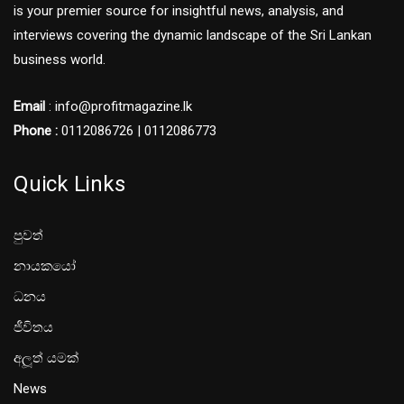
is your premier source for insightful news, analysis, and
interviews covering the dynamic landscape of the Sri Lankan
business world.
Email
: info@profitmagazine.lk
Phone :
0112086726 | 0112086773
Quick Links
පුවත්
නායකයෝ
ධනය
ජීවිතය
අලූත් යමක්
News