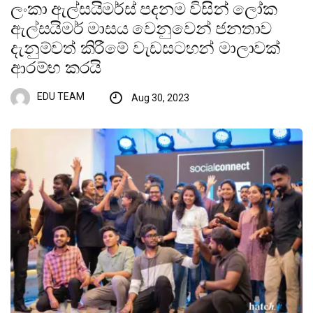
ලංකා ඇල්සයිමර්ස් පදනම විසින් ලෝක
ඇල්සයිමර් මාසය වෙනුවෙන් ජනතාව
දැනුම්වත් කිරීමේ වැඩසටහන් මාලාවක්
ආරම්භ කරයි
EDU TEAM
Aug 30, 2023