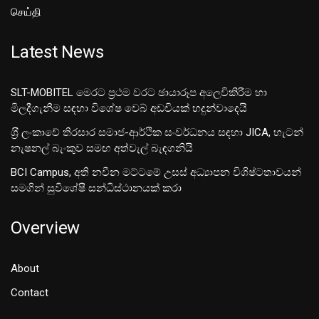
செய்தி
Latest News
SLT-MOBITEL මෙරට ප්‍රථම වරට ඡායාරූප අලෙවිකිරීම හා
මිලදීගැනීම සඳහා විශේෂ වෙබ් අඩවියක් හදුන්වාදෙයි
ශ‍්‍රී ලංකාවේ තිරසාර සමාජ-ආර්ථික සංවර්ධනය සඳහා JICA, හැටන්
නැෂනල් බැංකුව සමඟ අත්වැල් බැඳගනියි
BCI Campus, අති නවීන මට්ටමේ උසස් අධ්‍යාපන විශිෂ්ටතාවයන්
සමගින් සුවිශේෂී සන්ධිස්ථානයක් කරා
Overview
About
Contact