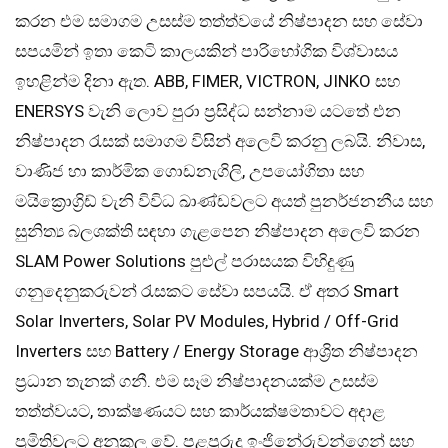
කරන එම සමාගම උසස්ම තත්ත්වයේ නිෂ්පාදන සහ සේවා
සපයමින් ඉතා කෙටි කාලයකින් පාරිභෝගික විශ්වාසය
ඉහළින්ම දිනා ඇත. ABB, FIMER, VICTRON, JINKO සහ
ENERSYS වැනි ලොව පුරා ප්‍රසිද්ධ සන්නාම යටතේ එන
නිෂ්පාදන රැසක් සමාගම විසින් අලෙවි කරනු ලබයි. නිවාස​,
වාණිජ හා කාර්මික ගොඩනැගිලි, උපයෝගිතා සහ
මයික්‍රොග්‍රිඩ් වැනි විවිධ ඛාණ්ඩවලට අයත් පුනර්ජනනීය සහ
සුනිත්‍ය​ බලශක්ති සඳහා ගැළපෙන නිෂ්පාදන අලෙවි කරන
SLAM Power Solutions පුළුල් පරාසයක විහිදුණු
ගනුදෙනුකරුවන් රැසකට සේවා සපයයි. ඒ අතර Smart
Solar Inverters, Solar PV Modules, Hybrid / Off-Grid
Inverters සහ Battery / Energy Storage ආශ්‍රිත නිෂ්පාදන
ප්‍රධාන තැනක් ගනී. එම සෑම නිෂ්පාදනයක්ම උසස්ම
තත්ත්වයට, තාක්ෂණයට සහ කාර්යක්ෂමතාවට අදාළ
ප්‍රමිතිවලට අනුකූල වේ. පළපුරුදු ඉංජිනේරුවන්ගෙන් සහ