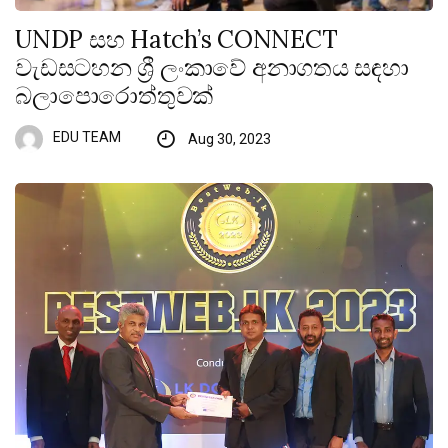
UNDP සහ Hatch’s CONNECT
වැඩසටහන ශ්‍රී ලංකාවේ අනාගතය සඳහා
බලාපොරොත්තුවක්
EDU TEAM
Aug 30, 2023