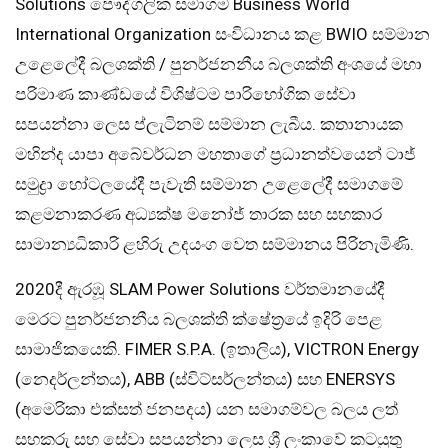
Solutions පෞද්ගලික සමාගම Business World
International Organization සංවිධානය කළ BWIO සම්මාන
උළෙලේදී බලශක්ති / පුනර්ජනනීය බලශක්ති අංශයේ මහා
පරිමාණ කාණ්ඩයේ විශිෂ්ටම පාරිභෝගික සේවා
සපයන්නා ලෙස ප්ලැටිනම් සම්මාන ලැබීය. කතානායක
මහින්ද යාපා අබේවර්ධන මහතාගේ ප්‍රධානත්වයෙන් ටාජ්
සමුද්‍රා හෝටලයේදී පැවැති සම්මාන උළෙලේදී සමාගමේ
කළමනාකරණ අධ්‍යක්ෂ මනෝජ් තාරක සහ සහකාර
සාමාන්‍යධිකාරි ළහිරු උදයංග වෙත සම්මානය පිරිනැමිණි.
2020දී ඇරඹූ SLAM Power Solutions වර්තමානයේදී
මෙරට පුනර්ජනනීය බලශක්ති ක්ෂේත්‍රයේ ඉදිරි පෙළ
සාමාජිකයෙකි. FIMER S.P.A. (ඉතාලිය), VICTRON Energy
(නෙදර්ලන්තය), ABB (ස්විට්සර්ලන්තය) සහ ENERSYS
(අමෙරිකා එක්සත් ජනපදය) යන සමාගම්වල බලය ලත්
සහකරු සහ සේවා සපයන්නා ලෙස ශ්‍රී ලංකාවේ කටයුතු