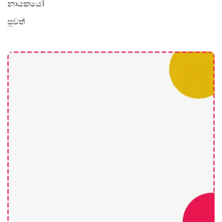
නායකයෝ
පුවත්