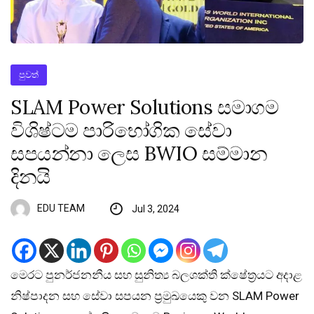
පුවත්
SLAM Power Solutions සමාගම
විශිෂ්ටම පාරිභෝගික සේවා
සපයන්නා ලෙස BWIO සම්මාන
දිනයි
EDU TEAM
Jul 3, 2024
මෙරට පුනර්ජනනීය සහ සුනිත්‍ය​ බලශක්ති ක්ෂේත්‍රයට අදාළ
නිෂ්පාදන සහ සේවා සපයන ප්‍රමුඛයෙකු වන SLAM Power