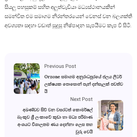
සියලු පහසුකම් සහිත අලුත්වැඩියා මධ්‍යස්ථානයකින්
සමන්විත එම සමාගම නිරන්තරයෙන් වෙනස් වන බලශක්ති
අවශ්‍යතා සඳහා වඩාත් සුදුසු නිෂ්පාදන සැපයීමට කැප වී සිටී.
Previous Post
Orzone සමාගම අනුරාධපුරයේ ජලය ලීටර්
ලක්ෂයක පොසොන් පැන් දන්සැලක් පවත්ව
යි
Next Post
අඛණ්ඩව සිව් වන වසරටත් කොමර්ෂල්
බැංකුව ශ්‍රී ලංකාවේ කුඩා හා මධ්‍ය පරිමාණ
අංශයට විශාලතම ණය දෙන්නා ලෙස තහ
වුරු වෙයි