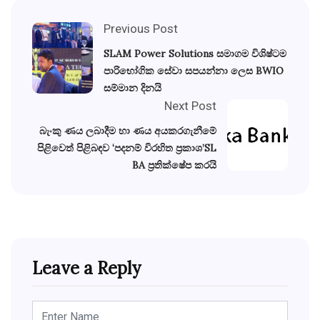
Previous Post
SLAM Power Solutions සමාගම විශිෂ්ටම
පාරිභෝගික සේවා සපයන්නා ලෙස BWIO
සම්මාන දිනයි
Next Post
බැංකු ණය ලබාදීම හා ණය අයකරගැනීමේ
පිළිවෙත් පිළිබඳව ‘පදනම් විරහිත ප්‍රකාශ’SL
BA ප්‍රතික්ෂේප කරයි
Leave a Reply