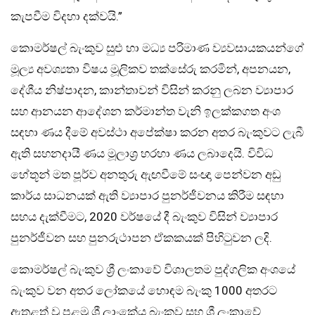
කැපවීම විදහා දක්වයි.”
කොමර්ෂල් බැංකුව සුළු හා මධ්‍ය පරිමාණ ව්‍යවසායකයන්ගේ
මූල්‍ය අවශ්‍යතා විෂය මූලිකව තක්සේරු කරමින්, අපනයන,
දේශීය නිෂ්පාදන, කාන්තාවන් විසින් කරනු ලබන ව්‍යාපාර
සහ ආනයන ආදේශන කර්මාන්ත වැනි ඉලක්කගත අංශ
සඳහා ණය දීමේ අවස්ථා අපේක්ෂා කරන අතර බැංකුවට ලැබී
ඇති සහනදායී ණය මූලාශ්‍ර හරහා ණය ලබාදෙයි. විවිධ
හේතූන් මත පූර්ව අනතුරු ඇඟවීමේ සංඥා පෙන්වන අඩු
කාර්ය සාධනයක් ඇති ව්‍යාපාර පුනර්ජීවනය කිරීම සඳහා
සහය දැක්වීමට, 2020 වර්ෂයේ දී බැංකුව විසින් ව්‍යාපාර
පුනර්ජීවන සහ පුනරුථාපන ඒකකයක් පිහිටුවන ලදි.
කොමර්ෂල් බැංකුව ශ්‍රී ලංකාවේ විශාලතම පුද්ගලික අංශයේ
බැංකුව වන අතර ලෝකයේ හොඳම බැංකු 1000 අතරට
ඇතුළත් වූ පළමු ශ්‍රී ලාංකේය බැංකුව සහ ශ්‍රී ලංකාවේ