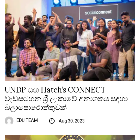
UNDP සහ Hatch’s CONNECT
වැඩසටහන ශ්‍රී ලංකාවේ අනාගතය සඳහා
බලාපොරොත්තුවක්
EDU TEAM
Aug 30, 2023