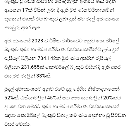
බැංකුව වූ බවත් රාජ්‍ය හා පෞද්ගලික අංශයේ ණය දෙන
ආයතන 17ක් විසින් ලබා දී ඇති මුළු ණය වටිනාකමින්
තුනෙන් එකක් එම බැංකුව ලබා දුන් බව මුදල් අමාත්‍යංශය
තහවුරු අතර ඇත.
අමාත්‍යංශයේ 2023 වාර්ෂික වාර්තාවට අනුව කොමර්ෂල්
බැංකුව කුඩා හා මධ්‍ය පරිමාණ ව්‍යවසායකයින්ට ලබා දුන්
රුපියල් බිලියන 704.142ක මුළු ණය අතරින් රුපියල්
බිලියන 231.655ක් කොමර්ෂල් බැංකුව විසින් දී ඇති අතර
එය මුළු මුදලින් 33%කි.
මුදල් අමාත්‍යංශයට අනුව රටේ දළ දේශීය නිෂ්පාදනයෙන්
52%ක්, රැකියාවලින් 45%ක් සහ අපනයනවලින් 20%කට
දායක වන මෙරට කුඩා හා මධ්‍ය පරිමාණ ව්‍යවසායකයන්
සඳහා කොමර්ෂල් බැංකුව විශාලතම ණය දෙන්නා වූ සිව්වන
වසර මෙයයි.