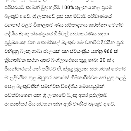
පරිසරයට කාබන් මුදාහැරීම 100% තුලනය කළ ප්‍රථම
බැංකුව ද වේ. ශ්‍රී ලංකාවේ සුළු සහ මධ්‍යම පරිමාණයේ
ව්‍යාපාර වලට විශාලතම ණය සම්පාදනය කරන්නා මෙන්ම
දේශීය බැංකු ක්ෂේත්‍රයේ ඩිජිටල් නව්‍යකරණය සඳහා
ප්‍රමුඛයෙකු වන කොමර්ෂල් බැංකුව මේ වනවිට දිවයින පුරා
විහිදුනු බැංකු ශාඛා ජාලයක් සහ ස්වයංක්‍රීය යන්ත්‍ර 966 ක්
ක්‍රියාත්මක කරන අතර බංග්ලාදේශය තුළ ශාඛා 20 ක් ද
මියන්මාරයේ නේ පයිටව් හි, ක්ෂුද්‍ර මූල්‍යන සමාගමක් මෙන්ම
මාලදිවයින තුළ බහුතර කොටස් හිමිකාරීත්වයෙන් යුතු පළමු
පෙළ බැංකුවකින් සමන්විත විදේශීය මෙහෙයුමක්
පවත්වාගෙන යන ශ්‍රී ලංකාවේ බැංකු අතර පුළුල්තම
ජාත්‍යන්තර පිය සටහන තබා ඇති වාණිජ බැංකුව ද වේ.