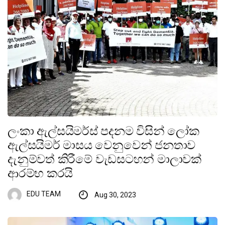
ලංකා ඇල්සයිමර්ස් පදනම විසින් ලෝක
ඇල්සයිමර් මාසය වෙනුවෙන් ජනතාව
දැනුම්වත් කිරීමේ වැඩසටහන් මාලාවක්
ආරම්භ කරයි
EDU TEAM
Aug 30, 2023