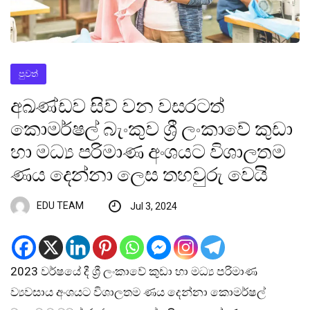
පුවත්
අඛණ්ඩව සිව් වන වසරටත්
කොමර්ෂල් බැංකුව ශ්‍රී ලංකාවේ කුඩා
හා මධ්‍ය පරිමාණ අංශයට විශාලතම
ණය දෙන්නා ලෙස තහවුරු වෙයි
EDU TEAM
Jul 3, 2024
2023 වර්ෂයේ දී ශ්‍රී ලංකාවේ කුඩා හා මධ්‍ය පරිමාණ
ව්‍යවසාය අංශයට විශාලතම ණය දෙන්නා කොමර්ෂල්