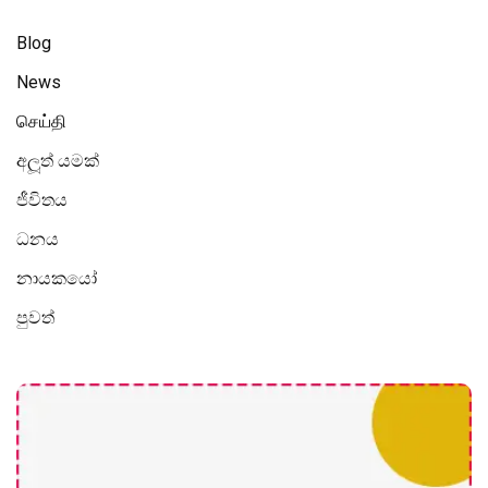
Blog
News
செய்தி
අලූත් යමක්
ජීවිතය
ධනය
නායකයෝ
පුවත්