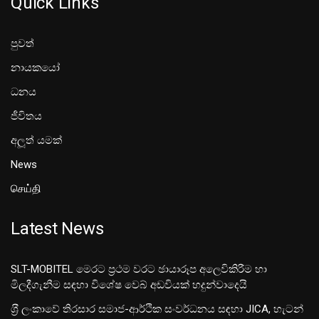
Quick Links
පුවත්
නායකයෝ
ධනය
ජීවිතය
අලූත් යමක්
News
செய்தி
Latest News
SLT-MOBITEL මෙරට ප්‍රථම වරට ඡායාරූප අලෙවිකිරීම හා
මිලදීගැනීම සඳහා විශේෂ වෙබ් අඩවියක් හදුන්වාදෙයි
ශ‍්‍රී ලංකාවේ තිරසාර සමාජ-ආර්ථික සංවර්ධනය සඳහා JICA, හැටන්