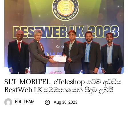
SLT-MOBITEL, eTeleshop වෙබ් අඩවිය
BestWeb.LK සම්මානයෙන් පිදුම් ලබයි
EDU TEAM
Aug 30, 2023