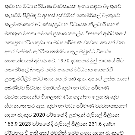
කුඩා හා මධ්‍ය පරිමාණ ව්‍යවසායක අංශය සඳහා බැංකුවේ
කැපවීම පිළිබඳ ව අදහස් දක්වමින් කොමර්ෂල් බැංකුවේ
කළමණාකාර අධ්‍යක්ෂ/ප්‍රධාන විධායක නිළධාරී සනත්
මනතුංග මහතා මෙසේ ප්‍රකාශ කළේය. “අපගේ ආර්ථිකයේ
කොඳුනාරටිය කුඩා හා මධ්‍ය පරිමාණ ව්‍යවසායකයන් වන
අතර වත්මන් ආර්ථික තත්ත්වය තුළ ඔවුන්ට විශේෂ
සහයෝගයක් අවශ්‍ය වේ. 1970 දශකයේ මුල් භාගයේ සිට
කොමර්ෂල් බැංකුව මෙම අංශයේ වර්ධනය කෙරෙහි
උපක්‍රමශීලීව අවධානය යොමු කර ඇත. අපගේ උත්සාහයන්
අඛණ්ඩව සිව්වන වසරටත් කුඩා හා මධ්‍ය පරිමාණ
ව්‍යවසායකයන්ට විශාලතම ණය දෙන්නා ලෙස බැංකුව
ස්ථානගත කර ඇත. කුඩා හා මධ්‍ය පරිමාණ ව්‍යවසායකයන්
සඳහා බැංකුව 2020 වර්ෂයේ දී ලබාදුන් රුපියල් බිලියන
163.9 2023 වර්ෂයේ දී රුපියල් බිලියන 231.6 දක්වා
වර්ධනය වී ඇති අතර එමඟින් මෙම අංශය සඳහා බැංකුවේ