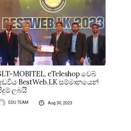
SLT-MOBITEL, eTeleshop වෙබ්
අඩවිය BestWeb.LK සම්මානයෙන්
පිදුම් ලබයි
EDU TEAM
Aug 30, 2023