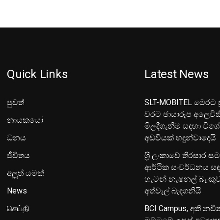
Quick Links
Latest News
පුවත්
SLT-MOBITEL මෙරට ප්
වරට ඡායාරූප අලෙවික
නායකයෝ
මිලදීගැනීම සඳහා විශ
ධනය
අඩවියක් හදුන්වාදෙයි
ජීවිතය
ශ‍්‍රී ලංකාවේ තිරසාර ස
ආර්ථික සංවර්ධනය සඳ
අලූත් යමක්
හැටන් නැෂනල් බැංක
News
අත්වැල් බැඳගනියි
செய்தி
BCI Campus, අති නවී