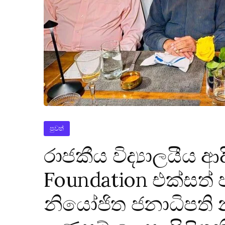
පුවත්
රාජකීය විද්‍යාලයීය ආ
Foundation එක්සත් ජාත
නියෝජිත ජනාධිපති 