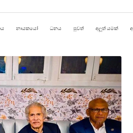
තය
නායකයෝ
ධනය
පුවත්
අලූත් යමක්