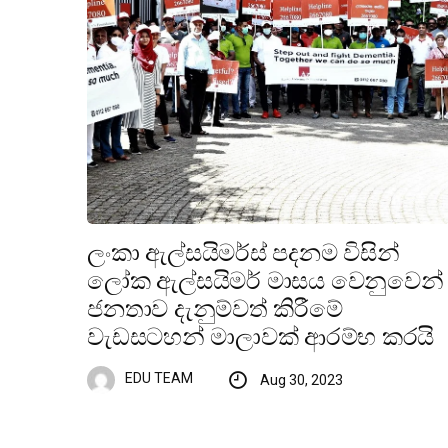
ලංකා ඇල්සයිමර්ස් පදනම විසින්
ලෝක ඇල්සයිමර් මාසය වෙනුවෙන්
ජනතාව දැනුම්වත් කිරීමේ
වැඩසටහන් මාලාවක් ආරම්භ කරයි
EDU TEAM
Aug 30, 2023