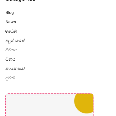
Blog
News
செய்தி
අලූත් යමක්
ජීවිතය
ධනය
නායකයෝ
පුවත්