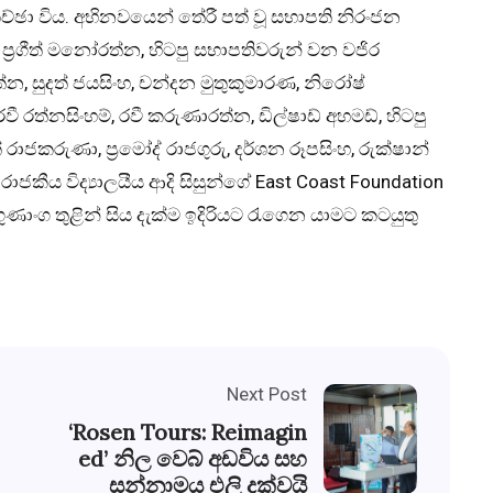
සාකච්ඡා විය. අභිනවයෙන් තේරී පත් වූ සභාපති නිරංජන
් ප්‍රගීත් මනෝරත්න, හිටපු සභාපතිවරුන් වන වජිර
න, සුදත් ජයසිංහ, චන්දන මුතුකුමාරණ, නිරෝෂ්
, රවී රත්නසිංහම්, රවී කරුණාරත්න, ඩිල්ෂාඩ් අහමඩ්, හිටපු
 රාජකරුණා, ප්‍රමෝද් රාජගුරු, දර්ශන රූපසිංහ, රුක්ෂාන්
රාජකීය විද්‍යාලයීය ආදි සිසුන්ගේ East Coast Foundation
ාංග තුළින් සිය දැක්ම ඉදිරියට රැගෙන යාමට කටයුතු
Next Post
‘Rosen Tours: Reimagin
ed’ නිල වෙබ් අඩවිය සහ
සන්නාමය එලි දක්වයි