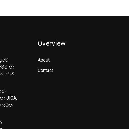
Overview
‍රථම
About
ිරීම හා
Contact
ේෂ වෙබ්
මාජ-
හා JICA,
ුව සමඟ
න