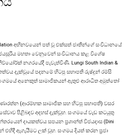
ියි
undation අභිනවයෙන් පත් වූ එක්සත් ජාතීන්ගේ සංවිධානයේ
න්ත ජයසූරිය මහතා වෙනුවෙන් සංවිධානය කළ විශේෂ
ව්යෝර්ක් නගරයේදී පැවැත්විණි. Lungi South Indian &
ාහකත්වය දැක්වූයේ පදනමේ හිටපු සභාපති රුෂ්දුන් රම්සි
, සංගමයේ අනෙකුත් සාමාජිකයන් ඇතුළු ආරාධිත අමුත්තෝ
කරුණාරත්න (ආරම්භක සාමාජික සහ හිටපු සභාපති) වසර
ේවාව පිළිබඳව අදහස් දැක්වූහ. සංගමයේ වැඩ කටයුතු
රන්තරයෙන් දායකත්වය සපයන ප්‍රශාන්ත් විජයදාස (Dini
් එහිදී ඇගැයීමට ලක් වූහ. සංගමය දියත් කරන ප්‍රජා