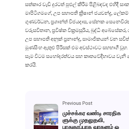
සත්කාර වැඩි දුරටත් පුළුල් කිරීම පිළිබඳවද එහිදී 
මාපිටිගමගේ, උප සභාපති ක්‍රිෂාන් ජයචන්ද්‍ර, ලේකම
ගුණවර්ධන, ප්‍රශාන්ත් විජයදාස, සේනක සෙනෙවිරත්
වරුසවිතාන, ප්‍රවිෂ්ක වික්‍රමසූරිය, බුද්ධි අබේසේකර
උප සභාපති අනුක් ප්‍රනාන්දු, සාමාජිකයන් වන සචිත්
මුණසිංහ ඇතුළු පිරිසක් එම අවස්ථාවට සහභාගී වූහ. 
සෑම විටම සහෝදරත්වය සහ කෘතවේදීභාවය වැනි ගුණ
කරයි.
Previous Post
முச்சக்கர வண்டி சாரதிக
ளுக்கு முதலுதவி,
பாதுகாப்பாக வாகனம் ஓ