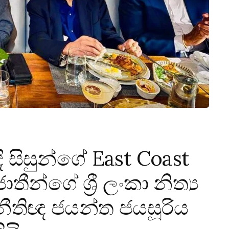
දි සිසුන්ගේ East Coast
ීන්ගේ ශ්‍රී ලංකා නිත්‍ය
නීතිඥ ජයන්ත ජයසූරිය