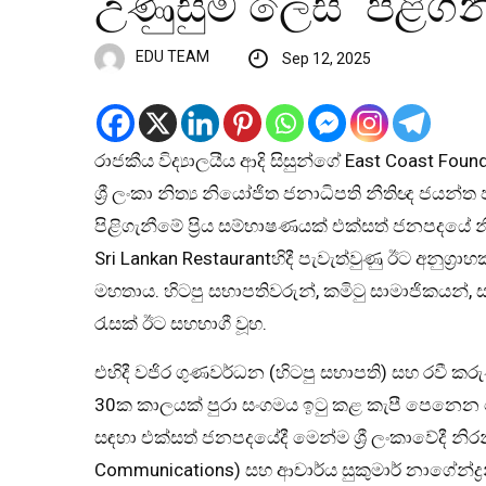
උණුසුම් ලෙස පිළිගන
EDU TEAM
Sep 12, 2025
රාජකීය විද්‍යාලයීය ආදි සිසුන්ගේ East Coast Fo
ශ්‍රී ලංකා නිත්‍ය නියෝජිත ජනාධිපති නීතිඥ ජය
පිළිගැනීමේ ප්‍රිය සම්භාෂණයක් එක්සත් ජනපදයේ නි
Sri Lankan Restaurantහිදී පැවැත්වුණු ඊට අනුග්‍ර
මහතාය. හිටපු සභාපතිවරුන්, කමිටු සාමාජිකයන්
රැසක් ඊට සහභාගී වූහ.
එහිදී වජිර ගුණවර්ධන (හිටපු සභාපති) සහ රවී 
30ක කාලයක් පුරා සංගමය ඉටු කළ කැපී පෙනෙන ස
සඳහා එක්සත් ජනපදයේදී මෙන්ම ශ්‍රී ලංකාවේදී නි
Communications) සහ ආචාර්ය සුකුමාර් නාගේන්ද්‍රන