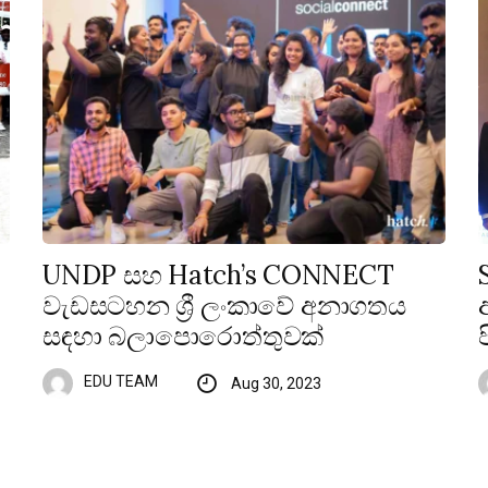
UNDP සහ Hatch’s CONNECT
වැඩසටහන ශ්‍රී ලංකාවේ අනාගතය
සඳහා බලාපොරොත්තුවක්
EDU TEAM
Aug 30, 2023