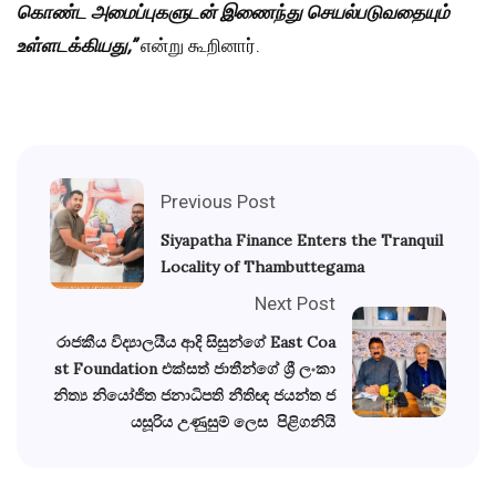
கொண்ட
அமைப்புகளுடன்
இணைந்து
செயல்படுவதையும்
உள்ளடக்கியது
,”
என்று கூறினார்.
Previous Post
Siyapatha Finance Enters the Tranquil
Locality of Thambuttegama
Next Post
රාජකීය විද්‍යාලයීය ආදි සිසුන්ගේ East Coa
st Foundation එක්සත් ජාතීන්ගේ ශ්‍රී ලංකා
නිත්‍ය නියෝජිත ජනාධිපති නීතිඥ ජයන්ත ජ
යසූරිය උණුසුම් ලෙස පිළිගනියි