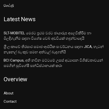
செய்தி
Latest News
SLT-MOBITEL මෙරට ප්‍රථම වරට ඡායාරූප අලෙවිකිරීම හා
මිලදීගැනීම සඳහා විශේෂ වෙබ් අඩවියක් හදුන්වාදෙයි
ශ‍්‍රී ලංකාවේ තිරසාර සමාජ-ආර්ථික සංවර්ධනය සඳහා JICA, හැටන්
නැෂනල් බැංකුව සමඟ අත්වැල් බැඳගනියි
BCI Campus, අති නවීන මට්ටමේ උසස් අධ්‍යාපන විශිෂ්ටතාවයන්
සමගින් සුවිශේෂී සන්ධිස්ථානයක් කරා
Overview
About
Contact