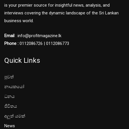
is your premier source for insightful news, analysis, and
interviews covering the dynamic landscape of the Sri Lankan
business world.
Email
: info@profitmagazine.lk
Phone :
0112086726 | 0112086773
Quick Links
පුවත්
නායකයෝ
ධනය
ජීවිතය
අලූත් යමක්
News