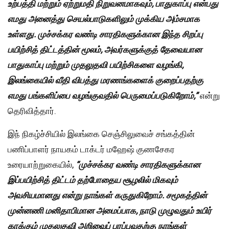
உற்பத்தி
மற்றும்
ஏற்றுமதி
நிறுவனமாகவும்
,
பாதுகாப்பு
என்பது
எமது
அனைத்து
செயல்பாடுகளிலும்
முக்கிய
அம்சமாக
உள்ளது
.
முச்சக்கர
வண்டி
சாரதிகளுக்கான
இந்த
சிறப்பு
பயிற்சித்
திட்டத்தின்
மூலம்
,
அவர்களுக்குத்
தேவையான
பாதுகாப்பு
மற்றும்
முதலுதவி
பயிற்சிகளை
வழங்கி
,
இலங்கையில்
வீதி
விபத்து
மரணங்களைக்
குறைப்பதற்கு
எமது
பங்களிப்பை
வழங்குவதில்
பெருமைப்படுகிறோம்
,”
என்று
தெரிவித்தார்.
இந் நிகழ்ச்சியில் இலங்கை செஞ்சிலுவைச் சங்கத்தின்
பணிப்பாளர் நாயகம் டாக்டர் மஹேஷ் குணசேகர
உரையாற்றுகையில்,
“
முச்சக்கர
வண்டி
சாரதிகளுக்கான
இப்பயிற்சித்
திட்டம்
தற்போதைய
சூழலில்
மிகவும்
அவசியமானது
என்று
நாங்கள்
கருதுகிறோம்
.
சமூகத்தின்
முன்னணி
மனிதாபிமான
அமைப்பாக
,
நாடு
முழுவதும்
உயிர்
காக்கும்
முதலுதவி
அறிவைப்
பரப்புவதற்கு
நாங்கள்