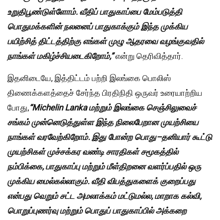
உறுதிபூண்டுள்ளோம்
.
வீதிப்
பாதுகாப்பை
மேம்படுத்தி
பொதுமக்களின்
நலனைப்
பாதுகாக்கும்
இந்த
முக்கிய
பயிற்சித்
திட்டத்திற்கு
எங்கள்
முழு
ஆதரவை
வழங்குவதில்
நாங்கள்
மகிழ்ச்சியடைகிறோம்
,”
என்று தெரிவித்தார்.
இதனிடையே, இத்திட்டம் பற்றி இலங்கை பொலிஸ்
திணைக்களத்தைச் சேர்ந்த பிரதிநிதி ஒருவர் உரையாற்றிய
போது,
“Michelin Lanka
மற்றும்
இலங்கை
செஞ்சிலுவைச்
சங்கம்
முன்னெடுத்துள்ள
இந்த
நிலைபேறான
முயற்சியை
நாங்கள்
வரவேற்கிறோம்
.
இது
போன்ற
பொது
–
தனியார்
கூட்டு
முயற்சிகள்
முச்சக்கர
வண்டி
சாரதிகள்
சமூகத்தில்
நம்பிக்கை
,
பாதுகாப்பு
மற்றும்
மீள்திறனை
வளர்ப்பதில்
ஒரு
முக்கிய
மைல்கல்லாகும்
.
வீதி
விபத்துகளைக்
குறைப்பது
என்பது
வெறும்
சட்ட
அமலாக்கம்
மட்டுமல்ல
,
மாறாக
கல்வி
,
பொறுப்புணர்வு
மற்றும்
பொதுப்
பாதுகாப்பில்
அக்கறை