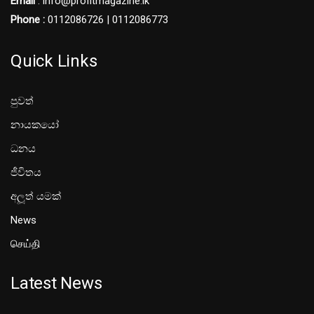
Email
: info@profitmagazine.lk
Phone :
0112086726 | 0112086773
Quick Links
පුවත්
නායකයෝ
ධනය
ජීවිතය
අලූත් යමක්
News
செய்தி
Latest News