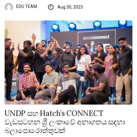
EDU TEAM
Aug 30, 2023
UNDP සහ Hatch’s CONNECT
වැඩසටහන ශ්‍රී ලංකාවේ අනාගතය සඳහා
බලාපොරොත්තුවක්