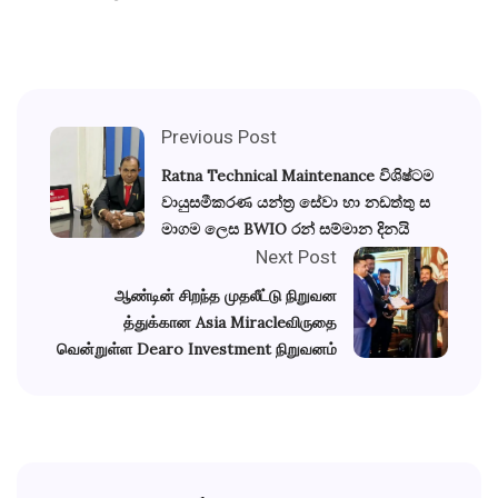
Previous Post
Ratna Technical Maintenance විශිෂ්ටම
වායුසමීකරණ යන්ත්‍ර සේවා හා නඩත්තු ස
මාගම ලෙස BWIO රන් සම්මාන දිනයි
Next Post
ஆண்டின் சிறந்த முதலீட்டு நிறுவன
த்துக்கான Asia Miracleவிருதை
வென்றுள்ள Dearo Investment நிறுவனம்