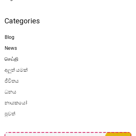
Categories
Blog
News
செய்தி
අලූත් යමක්
ජීවිතය
ධනය
නායකයෝ
පුවත්