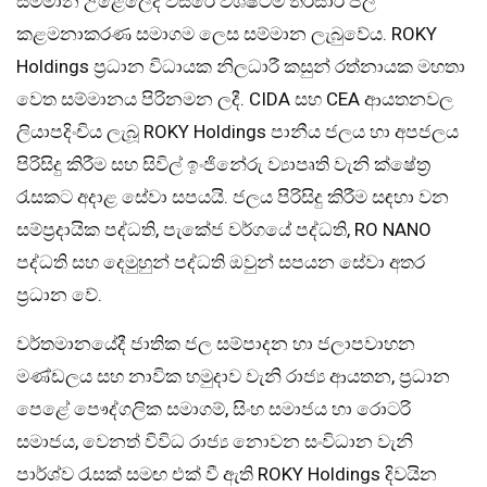
සම්මාන උළෙලේදී වසරේ විශිෂ්ටම තිරසාර ජල
කළමනාකරණ සමාගම ලෙස සම්මාන ලැබුවේය. ROKY
Holdings ප්‍රධාන විධායක නිලධාරී කසුන් රත්නායක මහතා
වෙත සම්මානය පිරිනමන ලදී. CIDA සහ CEA ආයතනවල
ලියාපදිංචිය ලැබූ ROKY Holdings පානීය ජලය හා අපජලය
පිරිසිදු කිරීම සහ සිවිල් ඉංජිනේරු ව්‍යාපෘති වැනි ක්ෂේත්‍ර
රැසකට අදාළ සේවා සපයයි. ජලය පිරිසිදු කිරීම සඳහා වන
සම්ප්‍රදායික පද්ධති, පැකේජ වර්ගයේ පද්ධති, RO NANO
පද්ධති සහ දෙමුහුන් පද්ධති ඔවුන් සපයන සේවා අතර
ප්‍රධාන වේ.
වර්තමානයේදී ජාතික ජල සම්පාදන හා ජලාපවාහන
මණ්ඩලය සහ නාවික හමුදාව වැනි රාජ්‍ය ආයතන, ප්‍රධාන
පෙළේ පෞද්ගලික සමාගම්, සිංහ සමාජය හා රොටරි
සමාජය, වෙනත් විවිධ රාජ්‍ය නොවන සංවිධාන වැනි
පාර්ශ්ව රැසක් සමඟ එක් වී ඇති ROKY Holdings දිවයින