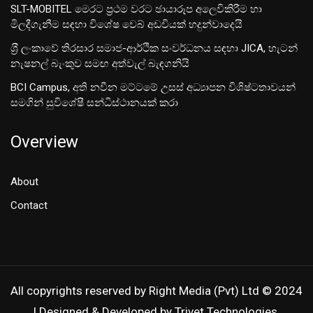
SLT-MOBITEL මෙරට ප්‍රථම වරට ඡායාරූප අලෙවිකිරීම හා
මිලදීගැනීම සඳහා විශේෂ වෙබ් අඩවියක් හදුන්වාදෙයි
ශ‍්‍රී ලංකාවේ තිරසාර සමාජ-ආර්ථික සංවර්ධනය සඳහා JICA, හැටන්
නැෂනල් බැංකුව සමඟ අත්වැල් බැඳගනියි
BCI Campus, අති නවීන මට්ටමේ උසස් අධ්‍යාපන විශිෂ්ටතාවයන්
සමගින් සුවිශේෂී සන්ධිස්ථානයක් කරා
Overview
About
Contact
All copyrights reserved by Right Media (Pvt) Ltd © 2024
| Designed & Developed by Trivet Technologies.