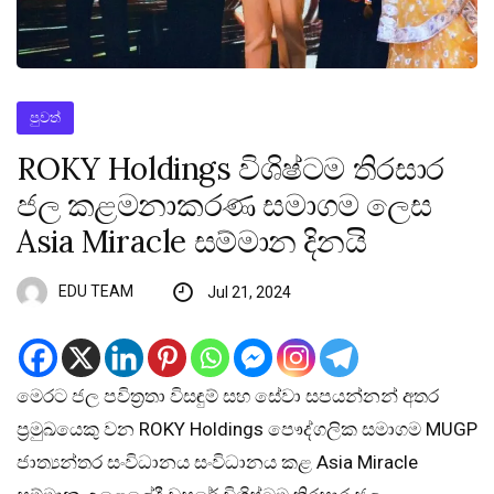
පුවත්
ROKY Holdings විශිෂ්ටම තිරසාර
ජල කළමනාකරණ සමාගම ලෙස
Asia Miracle සම්මාන දිනයි
EDU TEAM
Jul 21, 2024
මෙරට ජල පවිත්‍රතා විසඳුම් සහ සේවා සපයන්නන් අතර
ප්‍රමුඛයෙකු වන ROKY Holdings පෞද්ගලික සමාගම MUGP
ජාත්‍යන්තර සංවිධානය සංවිධානය කළ Asia Miracle