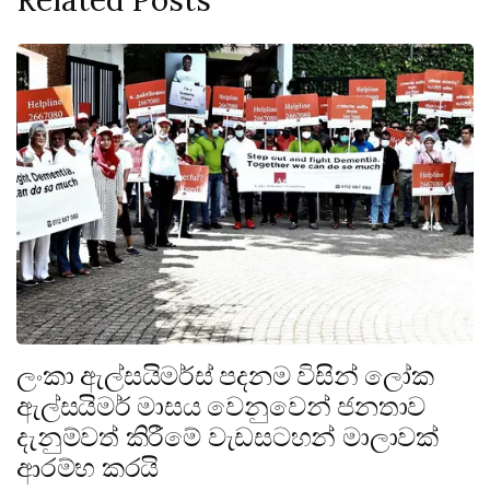
ලංකා ඇල්සයිමර්ස් පදනම විසින් ලෝක
ඇල්සයිමර් මාසය වෙනුවෙන් ජනතාව
දැනුම්වත් කිරීමේ වැඩසටහන් මාලාවක්
ආරම්භ කරයි