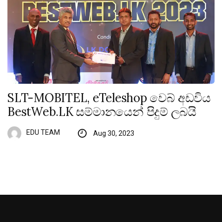
SLT-MOBITEL, eTeleshop වෙබ් අඩවිය
BestWeb.LK සම්මානයෙන් පිදුම් ලබයි
EDU TEAM
Aug 30, 2023