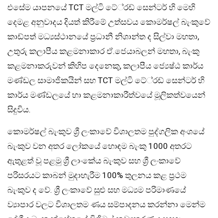
එසේම යාපනයේ TCT මල්ටි ටේ‍්‍රඩ් සෙන්ටර් හි මෙහි
දෙමළ අනුවාදය දියත් කිරීමේ උත්සවය කොමර්ෂල් බැංකුවේ
කාඩ්පත් මධ්‍යස්ථානයේ ප්‍රධානී නිශාන්ත ද සිල්වා මහතා,
උතුරු කලාපීය කළමනාකාර ඒ.ජෙයාබලන් මහතා, බැංකු
කළමනාකරුවන් කිහිප දෙනෙකු, කලාපීය ජ්‍යෙෂ්ඨ කාර්ය
මණ්ඩල සාමාජිකයින් සහ TCT මල්ටි ටේ‍්‍රඩ් සෙන්ටර් හි
කාර්ය මණ්ඩලයේ හා කළමනාකාරීත්වයේ මූලිකත්වයෙන්
සිදුවිය.
කොමර්ෂල් බැංකුව ශ්‍රී ලංකාවේ විශාලතම පුද්ගලික අංශයේ
බැංකුව වන අතර ලෝකයේ හොඳම බැංකු 1000 අතරට
ඇතුළත් වූ පළමු ශ්‍රී ලාංකේය බැංකුව සහ ශ්‍රී ලංකාවේ
පරිසරයට කාබන් මුදාහැරීම 100% තුලනය කළ ප්‍රථම
බැංකුව ද වේ. ශ්‍රී ලංකාවේ සුළු සහ මධ්‍යම පරිමාණයේ
ව්‍යාපාර වලට විශාලතම ණය සම්පාදනය කරන්නා මෙන්ම