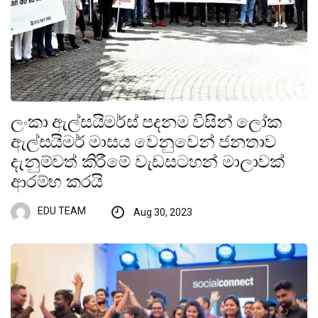
ලංකා ඇල්සයිමර්ස් පදනම විසින් ලෝක
ඇල්සයිමර් මාසය වෙනුවෙන් ජනතාව
දැනුම්වත් කිරීමේ වැඩසටහන් මාලාවක්
ආරම්භ කරයි
EDU TEAM
Aug 30, 2023