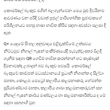
කොමර්ෂල් බැංකුව මගින් බලගැන්වෙන මෙය මුළු දිවයිනම
ආවරණය වන පරිදි වඩාත් පුළුල් පාරිභෝගික ප්‍රජාවකගේ
පරිශීලනයට පහසු භාෂා භාවිත කිරීම සඳහා අවස්ථා සලසා දී
ඇත.
Q+ යෙදුමේ සිංහල අනුවාදය එළිදැක්වීමේ උත්සවය
නිට්ටඹුව නිහාල් ෆැෂන් සංකීර්ණයේදී පැවැත්වූ අතර මිලදී
ගැනීම් සඳහා QR ගෙවීම් භාවිත කරන්නන් හට කෑෂ්බෑක්
දීමනාවක්ද ලබාදුන් බව බැංකුව පවසයි. කොමර්ෂල්
බැංකුවේ කාඩ්පත් මධ්‍යස්ථානයේ ප්‍රධානී නිශාන්ත ද සිල්වා
මහතා, කොළඹ මෙට්‍රෝ කලාපීය කළමනාකරු හේමන්ත
සූරියබණ්ඩාර මහතා, කලාපීය ශාඛා කළමනාකරුවන් සහ
නිහාල් ෆැෂන් කාර්ය මණ්ඩලය හා කළමනාකාරීත්වය ද මේ
සඳහා සහභාගි වූහ.