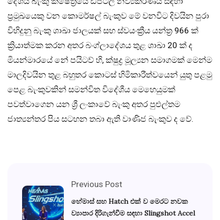
දේශීය බැංකු ක්ෂේත්‍රයේ ඩිජිටල් නව්‍යකරණය සඳහා
ප්‍රමුඛයෙකු වන කොමර්ෂල් බැංකුව මේ වනවිට දිවයින පුරා
විහිදුනු බැංකු ශාඛා ජාලයක් සහ ස්වයංක්‍රීය යන්ත්‍ර 966 ක්
ක්‍රියාත්මක කරන අතර බංග්ලාදේශය තුළ ශාඛා 20 ක් ද
මියන්මාරයේ නේ පයිටව් හි, ක්ෂුද්‍ර මූල්‍යන සමාගමක් මෙන්ම
මාලදිවයින තුළ බහුතර කොටස් හිමිකාරීත්වයෙන් යුතු පළමු
පෙළ බැංකුවකින් සමන්විත විදේශීය මෙහෙයුමක්
පවත්වාගෙන යන ශ්‍රී ලංකාවේ බැංකු අතර පුළුල්තම
ජාත්‍යන්තර පිය සටහන තබා ඇති වාණිජ බැංකුව ද වේ.
Previous Post
හේමාස් සහ Hatch එක් ව මෙරට නවක
ව්‍යාපාර දිරිගැන්වීම සඳහා Slingshot Accel