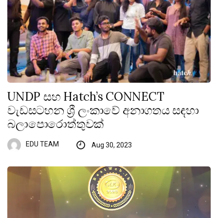
UNDP සහ Hatch’s CONNECT
වැඩසටහන ශ්‍රී ලංකාවේ අනාගතය සඳහා
බලාපොරොත්තුවක්
EDU TEAM
Aug 30, 2023