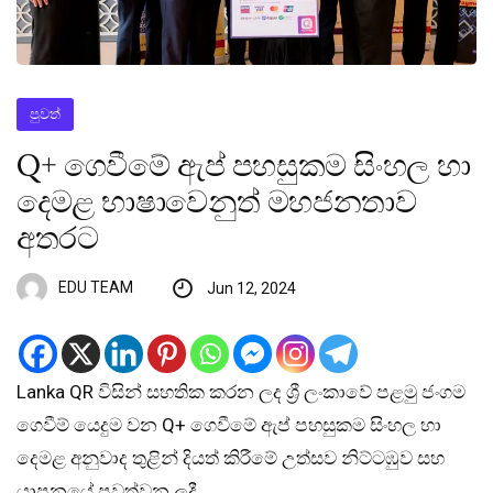
පුවත්
Q+ ගෙවීමේ ඇප් පහසුකම සිංහල හා
දෙමළ භාෂාවෙනුත් මහජනතාව
අතරට
EDU TEAM
Jun 12, 2024
Lanka QR විසින් සහතික කරන ලද ශ්‍රී ලංකාවේ පළමු ජංගම
ගෙවීම් යෙදුම වන Q+ ගෙවීමේ ඇප් පහසුකම සිංහල හා
දෙමළ අනුවාද තුළින් දියත් කිරීමේ උත්සව නිට්ටඹුව සහ
යාපනයේ පවත්වන ලදී.