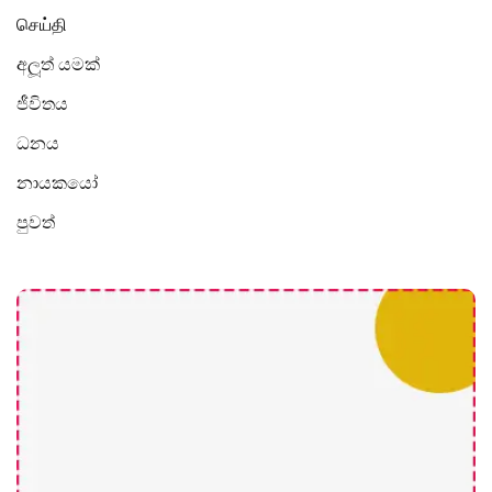
செய்தி
අලූත් යමක්
ජීවිතය
ධනය
නායකයෝ
පුවත්