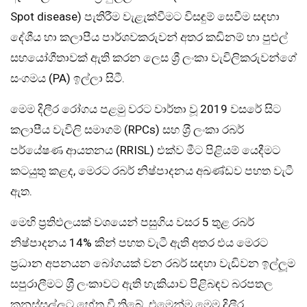
Spot disease) පැතිරීම වැළැක්වීමට විසඳුම් සෙවීම සඳහා
දේශීය හා කලාපීය පාර්ශවකරුවන් අතර කඩිනම් හා පුළුල්
සහයෝගීතාවක් ඇති කරන ලෙස ශ්‍රී ලංකා වැවිලිකරුවන්ගේ
සංගමය (PA) ඉල්ලා සිටී.
මෙම දිලීර රෝගය පළමු වරට වාර්තා වූ 2019 වසරේ සිට
කලාපීය වැවිලි සමාගම් (RPCs) සහ ශ‍්‍රී ලංකා රබර්
පර්යේෂණ ආයතනය (RRISL) එක්ව මීට පිළියම් යෙදීමට
කටයුතු කළද, මෙරට රබර් නිෂ්පාදනය අඛණ්ඩව පහත වැටී
ඇත.
මෙහි ප‍්‍රතිඵලයක් වශයෙන් පසුගිය වසර 5 තුළ රබර්
නිෂ්පාදනය 14% කින් පහත වැටී ඇති අතර එය මෙරට
ප‍්‍රධාන අපනයන බෝගයක් වන රබර් සඳහා වැඩිවන ඉල්ලූම
සපුරාලීමට ශ‍්‍රී ලංකාවට ඇති හැකියාව පිළිබඳව බරපතල
කනස්සල්ලට හේතු වී තිබේ. එමෙන්ම මෙම දිලීර