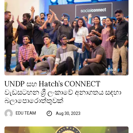
UNDP සහ Hatch’s CONNECT
වැඩසටහන ශ්‍රී ලංකාවේ අනාගතය සඳහා
බලාපොරොත්තුවක්
EDU TEAM
Aug 30, 2023