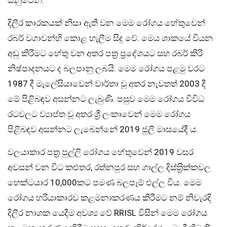
යනුවෙනි.
දිලීර කාරකයක් නිසා ඇති වන මෙම රෝගය හේතුවෙන්
රබර් වගාවන්හි කොළ හැලීම සිදු වේ. මෙය ශාකයේ වියන
අඩු කිරීමට හේතු වන අතර පත‍්‍ර ප‍්‍රදේශයට සහ රබර් කිරි
නිෂ්පාදනයට ද බලපානු ලබයි. මෙම රෝගය පළමු වරට
1987 දී මැලේසියාවෙන් වාර්තා වූ අතර නැවතත් 2003 දී
මේ පිළිබඳව අසන්නට ලැබුණි. පසුව මෙම රෝගය විවිධ
රටවලට ව්‍යාප්ත වූ අතර ශ්‍රී ලංකාවෙන් මෙම රෝගය
පිළිබඳව අසන්නට ලැබෙන්නේ 2019 ජූලි මාසයේදී ය.
වලයාකාර පත‍්‍ර පුල්ලි රෝගය හේතුවෙන් 2019 වසර
අවසන් වන විට කළුතර, රත්නපුර සහ ගාල්ල දිස්ත‍්‍රික්කවල
හෙක්ටයාර 10,000කට පමණ බලපෑම් එල්ල විය. මෙම
රෝගය හරියාකාරව කළමනාකරණය කිරීමට නම් නිවැරදි
දිලීර නාශක යෙදීම අවශ්‍ය වේ RRISL විසින් මෙම රෝගය