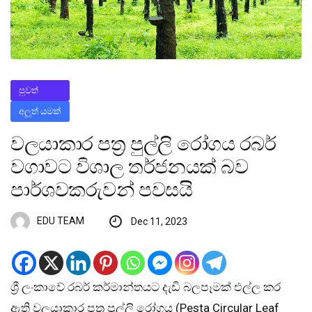
පුවත්
අලූත් යමක්
වලයාකාර පත‍්‍ර පුල්ලි රෝගය රබර්
වගාවට විශාල තර්ජනයක් බව
පාර්ශවකරුවන් පවසයි
EDU TEAM
Dec 11, 2023
ශ්‍රී ලංකාවේ රබර් කර්මාන්තයට දැඩි බලපෑමක් එල්ල කර
ඇති වලයාකාර පත‍්‍ර පුල්ලි රෝගය (Pesta Circular Leaf