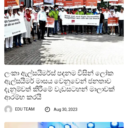
ලංකා ඇල්සයිමර්ස් පදනම විසින් ලෝක
ඇල්සයිමර් මාසය වෙනුවෙන් ජනතාව
දැනුම්වත් කිරීමේ වැඩසටහන් මාලාවක්
ආරම්භ කරයි
EDU TEAM
Aug 30, 2023