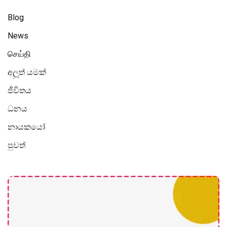
Blog
News
செய்தி
අලූත් යමක්
ජීවිතය
ධනය
නායකයෝ
පුවත්