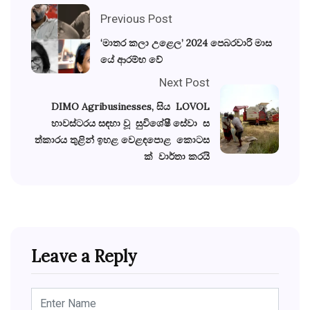
Previous Post
‘මාතර කලා උළෙල’ 2024 පෙබරවාරි මාස
යේ ආරම්භ වේ
Next Post
DIMO Agribusinesses, සිය LOVOL
හාවස්ටරය සඳහා වූ සුවිශේෂී සේවා ස
ත්කාරය තුළින් ඉහළ වෙළඳපොළ කොටස
ක් වාර්තා කරයි
Leave a Reply