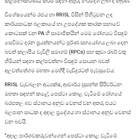
කළමනාකරණය කිරීම සඳහා අතුරු නිර්දේශ ලබා දී තිබුණි.
විශේෂයෙන්ම රජය හා RRISL විසින් පිහිටුවන ලද
කාර්යසාධක බලකායේ හා උපදේශක කාරක සභාවේ
කොටසක් වන PA හි සාමාජිකයින් මෙම රෝගයට විසඳුම්
සෙවීමට දරන ප‍්‍රයත්නයන්ට පූර්ණ සහයෝගය ලබා දෙන
බවත් කලාපීය වැවිලි සමාගම් (RPCs) සහ කුඩා රබර් වතු
හිමියන් සඳහා කල්පවත්නා විසඳුම් සොයන බවත්
අලවත්තේගම මහතා මෙහිදී වැඩිදුරටත් පැවසුවේය.
RRISL වැඩබලන අධ්‍යක්ෂ, ආචාර්ය සුසන්ත සිරිවර්ධන
මහතා සඳහන් කළේ, පෙස්ටා කොළ වැටීමේ රෝගයේ
බරපතල බව ස්ථානය අනුව වෙනස් වන අතර, එයට
බලපාන සාධක ද අදාල ප‍්‍රදේශය හා ස්ථානය අනුව වෙනස්
වන බවයි.
’‘අදාල පාර්ශවකරුවන්ගෙන් පෙස්ටා කොළ වැටීමේ