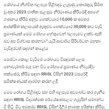
රෝගයේ නිශ්චිත බලපෑම පිළිබඳව ලැබුණු තොරතුරු සීමිත
වූ අතර 2023 ජාතික සැලසුම නිර්මාණය කිරීමේදී අපගේ
ගණනය කිරීම් අනුව හෙක්ටයාර 10,000 ක අමතර
ආරක්ෂිත කලාපයක් ඇතුළුව හෙක්ටයාර 30,000 කට වැඩි
ප‍්‍රමාණයක් මෙම රෝගය හේතුවෙන් බලපෑමට ලක්ව ඇති
බව අප විශ්වාස කරනවා.’’ යැයි ආචාර්ය සිරිවර්ධන මහතා
වැඩිදුරටත් සඳහන් කළේය.
පෙස්ටා කොළ වැටීමේ රෝගයට විසඳුමක් ලෙස
නොවැම්බර් මැද වන විට රෝගයේ ප‍්‍රමාණය නිවැරදිව
තක්සේරු කිරීම සඳහා RRISL විසින් 2023 වසරේදී
සමීක්ෂණයක් ආරම්භ කරන ලදී.
මෙම රෝගය පිළිබඳව සහ එහි බලපෑම අවබෝධ කර ගැනීම
සඳහා RRISL විද්‍යාත්මක පර්යේෂණවලට ගැඹුරින් සම්බන්ධ
වී සිටී. මීට අමතරව RRISL විසින් දිලීර නාශක පරීක්ෂා කිරීම,