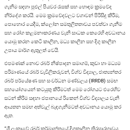
ගැනීම සඳහා පුළුල් පියවර රැසක් සහ හොඳම ක‍්‍රමවේද
නිර්දේශ කරයි. මෙම ක‍්‍රමවේදවලට වගාවන් පිරිසිදු කිරීම,
පොහොර යෙදීම, ක්ලෝන සමතුලිතතාවය පවත්වා ගැනීම
සහ රෝග කළමනාකරණය වැනි සාධක කෙරෙහි අවධානය
යොමු කරන කෙටි කාලීන, මධ්‍ය කාලීන සහ දිගු කාලීන
උපාය මාර්ග ඇතුලත් වෙයි.
එපමණක් නොව රබර් නිෂ්පාදන සමාගම්, කුඩා හා මධ්‍යම
පරිමාණයේ රබර් වැවිලිකරුවන්, විශ්ව විද්‍යාල, ජාත්‍යන්තර
රබර් පර්යේෂණ සහ සංවර්ධන මණ්ඩලය (IRRDB) සමඟ
සහයෝගයෙන් කටයුතු කිරීමටත් මෙම රෝගයට එරෙහිව
සටන් කිරීම සඳහා ජපානයේ රිකෙන් විශ්ව විද්‍යාලය වැනි
ආයතන සමඟ අත්වැල් බැඳගැනීමටත් අවධානය යොමු කර
ඇත.
‘‘ශ්‍රී ලංකාවේ රබර් කර්මාන්තයේ දිගුකාලීන තිරසාරභාවය