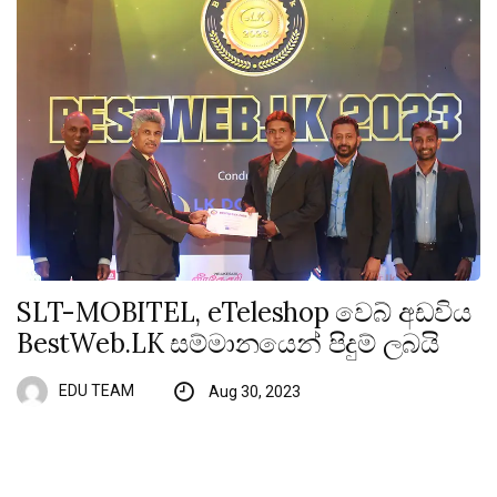
SLT-MOBITEL, eTeleshop වෙබ් අඩවිය
BestWeb.LK සම්මානයෙන් පිදුම් ලබයි
EDU TEAM
Aug 30, 2023