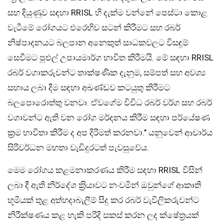
සහ දියුණුව සඳහා RRISL හි දැක්ම වන්නේ පෙස්ටා කොළ
වැටීමේ රෝගයට එරෙහිව සටන් කිරීමට සහ රබර්
නිෂ්පාදනයට බලපාන අනෙකුත් සාධකවලට විසඳුම්
සෙවීමට පුළුල් උපායමාර්ග භාවිත කිරීමයි. මේ සඳහා RRISL
රබර් වගාකරුවන්ට තාක්ෂණික දැනුම, සම්පත් සහ අවශ්‍ය
සහාය ලබා දීම සඳහා අඛණ්ඩව කටයුතු කිරීමට
බලපොරොත්තු වනවා. ඒවගේම විවිධ රබර් වර්ග සහ රබර්
වගාවන්ට ඇති වන රෝග මර්දනය කිරීම සඳහා පර්යේෂණ
ක‍්‍රම භාවිතා කිරීම ද අප දිරිමත් කරනවා.’’ යනුවෙන් ආචාර්ය
සිරිවර්ධන මහතා වැඩිදුරටත් පැවසුවේය.
මෙම රෝගය කළමනාකරණය කිරීම සඳහා RRISL විසින්
ලබා දී ඇති නිර්දේශ ක‍්‍රියාවට නංවමින් ඔවුන්ගේ ආකෘති
භූමියක් තුළ අත්හදාබැලීම් සිදු කර රබර් වැවිලිකරුවන්ට
නිරීක්ෂණය කළ හැකි පරිදි සකස් කරන ලද ක්ෂේත‍්‍රයක්