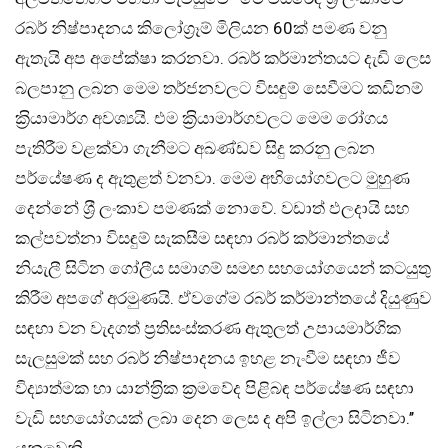
රබර් නිෂ්පාදනය කිලෝග‍්‍රෑම් මිලියන 60ක් පමණ වනු
ඇතැයි අප අපේක්ෂා කරනවා. රබර් කර්මාන්තයට දැඩි ලෙස
බලපානු ලබන මෙම තර්ජනවලට විසඳුම් සෙවීමට කඩිනම්
ක‍්‍රියාමාර්ග අවශ්‍යයි. එම ක‍්‍රියාමාර්ගවලට මෙම රෝගය
පැතිරීම වළක්වා ගැනීමට අඛණ්ඩව සිදු කරනු ලබන
පර්යේෂණ ද ඇතුළත් වනවා. මෙම අභියෝගවලට මුහුණ
දෙන්නේ ශ‍්‍රී ලංකාව පමණක් නොවේ. වඩාත් ඵලදායි සහ
කල්පවත්නා විසඳුම් සැකසීම සඳහා රබර් කර්මාන්තයේ
නියැලී සිටින ගෝලීය සමාගම් සමඟ සහයෝගයෙන් කටයුතු
කිරීම අපගේ අරමුණයි. ඒවගේම රබර් කර්මාන්තයේ දියුණුව
සඳහා වන වැදගත් ප‍්‍රතිසංස්කරණ ඇතුලත් උපායමාර්ගික
සැලසුමක් සහ රබර් නිෂ්පාදනය ඉහළ නැංවීම සඳහා ජීව
විද්‍යාත්මක හා යාන්ත‍්‍රික ක‍්‍රමවේද පිළිබඳ පර්යේෂණ සඳහා
වැඩි සහයෝගයක් ලබා දෙන ලෙස ද අපි ඉල්ලා සිටිනවා.’’