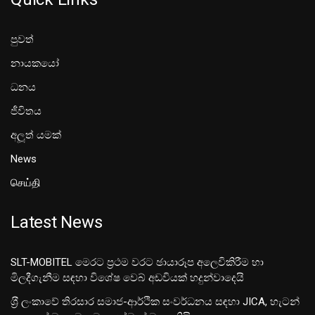
පුවත්
නායකයෝ
ධනය
ජීවිතය
අලූත් යමක්
News
செய்தி
Latest News
SLT-MOBITEL මෙරට ප්‍රථම වරට ඡායාරූප අලෙවිකිරීම හා
මිලදීගැනීම සඳහා විශේෂ වෙබ් අඩවියක් හදුන්වාදෙයි
ශ‍්‍රී ලංකාවේ තිරසාර සමාජ-ආර්ථික සංවර්ධනය සඳහා JICA, හැටන්