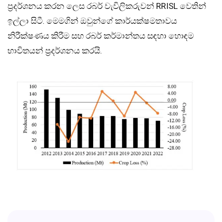
ප‍්‍රදර්ශනය කරන ලෙස රබර් වැවිලිකරුවන් RRISL වෙතින්
ඉල්ලා සිටී. මෙමගින් ඔවුන්ගේ කාර්යක්ෂමතාවය
නිරීක්ෂණය කිරීම සහ රබර් කර්මාන්තය සඳහා හොඳම
භාවිතයන් ප‍්‍රදර්ශනය කරයි.