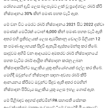
රෝගයෙන් දැඩි ලෙස බලපෑමට ලක් වූ ප‍්‍රදේශවල රබර් කිරි
නිෂ්පාදනය 30% කින් පමණ පහත වැටී ඇත.
මේ වන විට මෙරට රබර් නිෂ්පාදනය 2021 සිට 2022 දක්වා
පමණක් මෙටි‍්‍රක් ටොන් 6,000 කින් පමණ පහත වැටී ඇති
අතර එහි ප‍්‍රතිඵලයක් ලෙස ඇමරිකානු ඩොලර් මිලියන 12
ක පමණ අලාභයක් සිදුවී ඇතැයි ඇස්තමේන්තු කර තිබේ.
සෘජුවම අහිමි වන ආදායමට අමතරව රබර් නිෂ්පාදනයේ
පහත වැටීම රබර් ආශ‍්‍රිත නිෂ්පාදන කරනු ලබන
නිෂ්පාදකයින්ට සැලකිය යුතු අභියෝගයක් එල්ල කර තිබේ.
මෙහිදී ඔවුන්ගේ නිෂ්පාදන සඳහා අවශ්‍ය රබර් කිරි
ආනයනය කිරීමට ඔවුන්ට සිදුව ඇති අතර එමඟින්
නිෂ්පාදන පිරිවැය සැලකිය යුතු ලෙස ඉහළ ගොස් ඇත.
මේ පිළිබඳව අදහස් දක්වමින් PA සභාපති සේනක
අලවත්තේගම මහතා පැවසුවේ ‘‘මේ වසරේදී ශ‍්‍රී ලංකාවේ