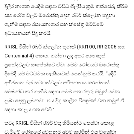
දිලීර නාශක යෙදීම සඳහා විවිධ ශිල්පීය ක‍්‍රම තක්සේරු කිරීම
සහ රෝග වලට ඔරොත්තු දෙන රබර් ක්ලෝන හඳුනා
ගැනීම සඳහා රසායනාගාර සහ ක්ෂේත‍්‍ර මට්ටමේ
අධ්‍යයනයන් සිදු කරයි.
RRISL විසින් රබර් ක්ලෝන තුනක් (RRI100, RRI2006 සහ
Centennial 4) සොයා ගන්නා ලද අතර අනෙකුත්
ප‍්‍රභේදවලට සාපේක්ෂව ඒවා මෙම රෝගයට ඔරොත්තු
දීමේදී යම් මට්ටමක හැකියාවක් පෙන්නුම් කරයි. ‘‘ඉදිරි
අභිජනන වැඩසටහන්වලට අභිජනනය කරන්නන්
සම්බන්ධ කර ගැනීම සඳහා මෙම තොරතුරු ඔවුන් වෙත
ලබා දෙනු ලබනවා. එය දිගු කාලීන විසඳුමක් වන නමුත් ඒ
සඳහා කාලය ගත වේවි.’’
තවද RRISL විසින් රබර් වතු හිමියන්ට පෙස්ටා කොළ
වැටීමේ රෝගයේ අවදානම අවම කරමින් එය වළක්වා