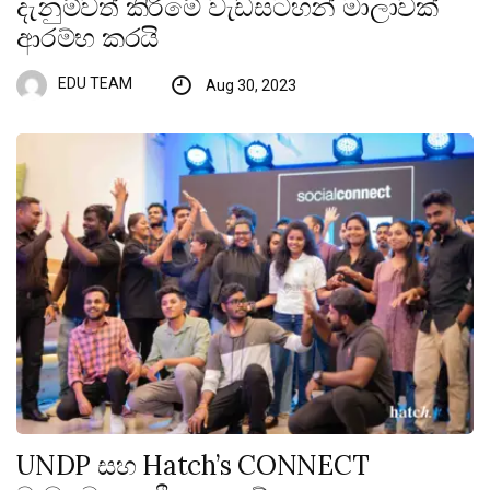
දැනුම්වත් කිරීමේ වැඩසටහන් මාලාවක්
ආරම්භ කරයි
EDU TEAM
Aug 30, 2023
UNDP සහ Hatch’s CONNECT