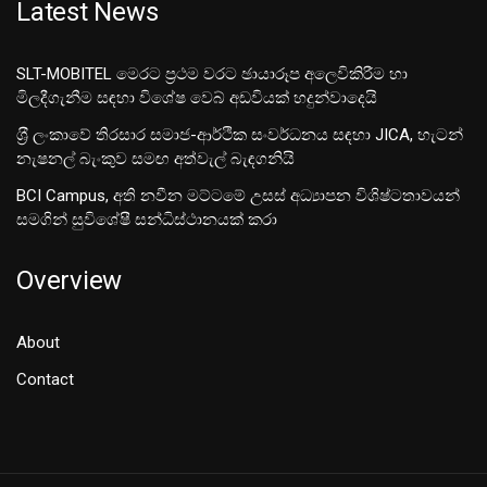
Latest News
SLT-MOBITEL මෙරට ප්‍රථම වරට ඡායාරූප අලෙවිකිරීම හා
මිලදීගැනීම සඳහා විශේෂ වෙබ් අඩවියක් හදුන්වාදෙයි
ශ‍්‍රී ලංකාවේ තිරසාර සමාජ-ආර්ථික සංවර්ධනය සඳහා JICA, හැටන්
නැෂනල් බැංකුව සමඟ අත්වැල් බැඳගනියි
BCI Campus, අති නවීන මට්ටමේ උසස් අධ්‍යාපන විශිෂ්ටතාවයන්
සමගින් සුවිශේෂී සන්ධිස්ථානයක් කරා
Overview
About
Contact