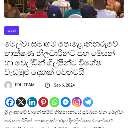
පුවත්
මෙල්වා සමාගම පොළොන්නරුවේ
තාක්ෂණ නිලධාරින්ට සහ මේසන්
හා වෙල්ඩින් ශිල්පීන්ට විශේෂ
වැඩමුළු දෙකක් පවත්වයි
EDU TEAM
Sep 6, 2024
ශ්‍රී ලංකාවේ වානේ කම්බි නිෂ්පාදනයේ ප්‍රමුඛයා වන මෙල්වා
සමාගම විසින් පොළොන්නරුව දිස්ත්‍රික්කයේ තාක්ෂණ