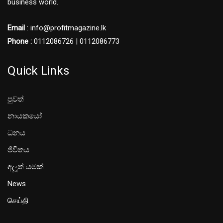
business world.
Email
: info@profitmagazine.lk
Phone :
0112086726 | 0112086773
Quick Links
පුවත්
නායකයෝ
ධනය
ජීවිතය
අලූත් යමක්
News
செய்தி