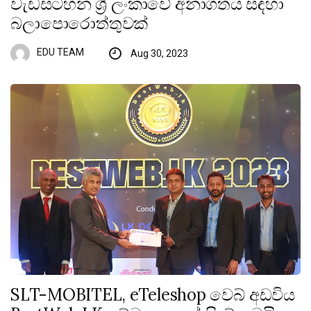
වැඩසටහන ශ්‍රී ලංකාවේ අනාගතය සඳහා
බලාපොරොත්තුවක්
EDU TEAM
Aug 30, 2023
SLT-MOBITEL, eTeleshop වෙබ් අඩවිය