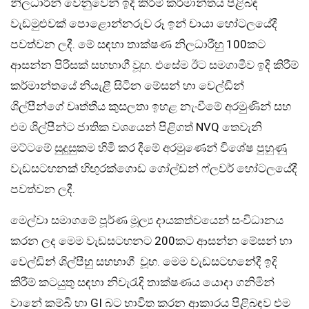
නිලධාරින් වෙනුවෙන් ඉදි කිරීම් කර්මාන්තය පිළිබඳ
වැඩමුළුවක් පොළොන්නරුව රූ ඉන් චායා හෝටලයේදී
පවත්වන ලදී. මේ සඳහා තාක්ෂණ නිලධාරීහු 100කට
ආසන්න පිරිසක් සහභාගී වූහ. එසේම ඊ‌ට සමගාමීව ඉදි කිරීම්
කර්මාන්තයේ නියැළී සිටින මේසන් හා වෙල්ඩින්
ශිල්පීන්ගේ වෘත්තීය කුසලතා ඉහළ නැංවීමේ අරමුණින් සහ
එම ශිල්පීන්ට ජාතික වශයෙන් පිළිගත් NVQ තෙවැනි
මට්ටමේ සුදුසුකම හිමි කර දීමේ අරමුණෙන් විශේෂ පුහුණු
වැඩසටහනක් හිඟුරක්ගොඩ ගෝල්ඩන් ෆ්ලවර් හෝටලයේදී
පවත්වන ලදී.
මෙල්වා සමාගමේ පූර්ණ මූල්‍ය දායකත්වයෙන් සංවිධානය
කරන ලද මෙම වැඩසටහනට 200කට ආසන්න මේසන් හා
වෙල්ඩින් ශිල්පීහු සහභාගී වූහ. මෙම වැඩසටහනේදී ඉදි
කිරීම් කටයුතු සඳහා නිවැරැදි තාක්ෂණය යොදා ගනිමින්
වානේ කම්බි හා GI බට භාවිත කරන ආකාරය පිළිබඳව එම