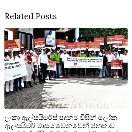
Related Posts
ලංකා ඇල්සයිමර්ස් පදනම විසින් ලෝක
ඇල්සයිමර් මාසය වෙනුවෙන් ජනතාව