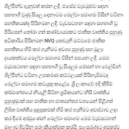
ශිල්පීන්ව දැනුවත් කරන ලදී. එසේම වැඩමුළුව සඳහා
සහභාගී වුණු සියලු දෙනාටම මෙල්වා සමාගම විසින් වටිනා
සහතිකයක්ද පිරිනමන ලදී. වැඩසටහන සඳහා සහභාගී වූ
පිරිසෙන් තෝරා ගත් කණ්ඩායමකට ජාතික වෘත්තීය පුහුණු
අධිකාරිය පිරිනමන NVQ තෙවැනි මට්ටමේ ජාතික
සහතිකය හිමි කර ගැනීමට අවශ්‍ය පුහුණු සහ මූල්‍ය
දායකත්වය මෙල්වා සමාගම විසින් සපයන ලදී. මෙම
වැඩසටහන සඳහා සහභාගී වූ සියලුම මේසන් හා වෙල්ඩින්
ශිල්පීන්ට වටිනා උපකරණ කට්ටලයක් පිරිනැමීමටද
මෙල්වා සමාගම කටයුතු කළේය. ශ්‍රී ලංකාවේ ඉදි කිරීම්
කර්මාන්තයේ නියැලී සිටින ශ්‍රමිකයන්ට නිසි වෘත්තීය
පුහුණුවක් සහ ජාතික හා ජාත්‍යන්තර වශයෙන් පිළිගත්
ලිඛිත වෘත්තීය සුදුසුකමක් හිමි කර ගැනීමට අවස්ථාව උදා
කර දීමේ අරමුණෙන් මෙල්වා සමාගම මෙම වැඩසටහන්
මාලාව දිවයින පුරා ක්‍රියාත්මක කරයි. පළපුරුද්දට අමතරව