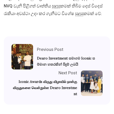
NVQ වැනි පිළිගත් වෘත්තීය සුදුසුකමක් තිබීම දෙස් විදෙස්
රැකියා අවස්ථා උදා කර ගැනීමට විශේෂ සුදුසුකමක් වේ.
Previous Post
Dearo Investment සමාගම Iconic ස
ම්මාන හතරකින් පිදුම් ලබයි
Next Post
Iconic Awards விருது விழாவில் நான்கு
விருதுகளை வென்றுள்ள Dearo Investme
nt