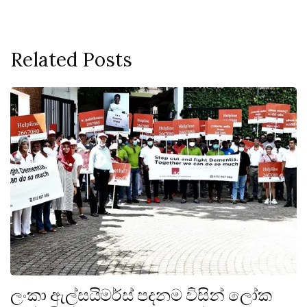
Related Posts
ලංකා ඇල්සයිමර්ස් පදනම විසින් ලෝක