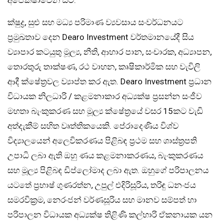
ක්ෂුද්‍ර, සුළු සහ මධ්‍ය පරිමාණ ව්‍යවසාය සංවර්ධනයට
ප්‍රමුඛතාව දෙන Dearo Investment වර්තමානයේදී සිය
ව්‍යාපාර කටයුතු මූල්‍ය, නීති, ආහාර පාන, සංචාරක, අධ්‍යාපන,
තොරතුරු තාක්ෂණ, රථ වාහන, කෘෂිකාර්මික සහ වැවිලි
ආදී ක්ෂේත්‍රවල ව්‍යාප්ත කර ඇත. Dearo Investment ප්‍රධාන
විධායක නිලධාරි / කළමනාකාර අධ්‍යක්ෂ ප්‍රසන්න සංජීව
මහතා බැංකුකරණ සහ මූල්‍ය ක්ෂේත්‍රයේ වසර 15කට වැඩි
අත්දැකීම් සහිත වෘත්තිකයෙකි. පේරාදෙණිය විශ්ව
විද්‍යාලයෙන් අලෙවිකරණය පිළිබඳ ප්‍රථම සහ ශාස්ත්‍රපති
උපාධි ලබා ඇති ඔහු ණය කළමනාකරණය, බැංකුකරණය
සහ මූල්‍ය පිළිබඳ ඩිප්ලෝමාද ලබා ඇත. ඔහුගේ පරිපාලනය
යටතේ ප්‍රභාෂ් ගුණරත්න, උපුල් එදිරිසූරිය, තරිඳු ධනංජය
සමරවික්‍රම, නෙරංජන් වර්ණසූරිය සහ මානව සම්පත් හා
පරිපාලන විධායක අධ්‍යක්ෂ තිළිණි කල්හාරි ඒකනායක යන