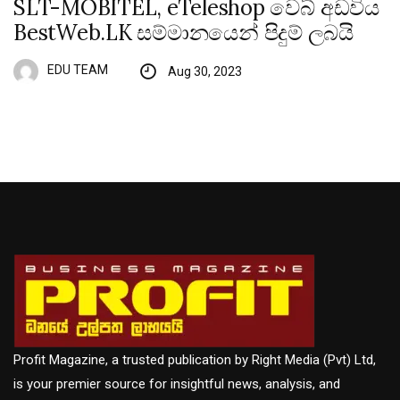
SLT-MOBITEL, eTeleshop වෙබ් අඩවිය
BestWeb.LK සම්මානයෙන් පිදුම් ලබයි
EDU TEAM
Aug 30, 2023
Profit Magazine, a trusted publication by Right Media (Pvt) Ltd,
is your premier source for insightful news, analysis, and