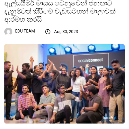
ඇල්සයිමර් මාසය වෙනුවෙන් ජනතාව
දැනුම්වත් කිරීමේ වැඩසටහන් මාලාවක්
ආරම්භ කරයි
EDU TEAM
Aug 30, 2023