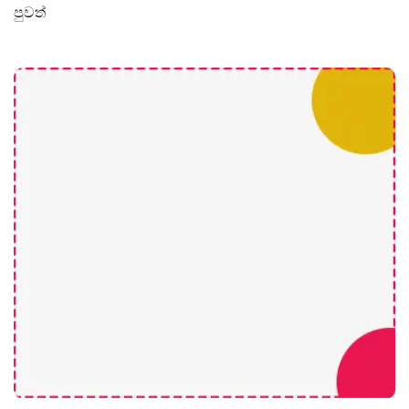
පුවත්