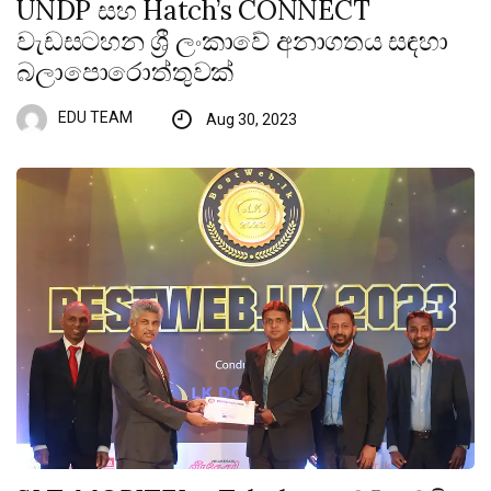
UNDP සහ Hatch’s CONNECT
වැඩසටහන ශ්‍රී ලංකාවේ අනාගතය සඳහා
බලාපොරොත්තුවක්
EDU TEAM
Aug 30, 2023