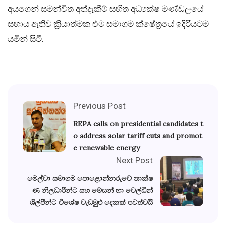
අයගෙන් සමන්විත අත්දැකීම් සහිත අධ්‍යක්ෂ මණ්ඩලයේ
සහාය ඇතිව ක්‍රියාත්මක එම සමාගම ක්ෂේත්‍රයේ ඉදිරියටම
යමින් සිටී.
Previous Post
REPA calls on presidential candidates t
o address solar tariff cuts and promot
e renewable energy
Next Post
මෙල්වා සමාගම පොළොන්නරුවේ තාක්ෂ
ණ නිලධාරින්ට සහ මේසන් හා වෙල්ඩින්
ශිල්පීන්ට විශේෂ වැඩමුළු දෙකක් පවත්වයි