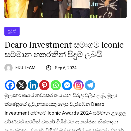
පුවත්
Dearo Investment සමාගම Iconic
සම්මාන හතරකින් පිදුම් ලබයි
EDU TEAM
Sep 6, 2024
මූල්‍යකරණයේ නව්‍යකරණය යන විරුදාවලිය ලැබූ, මූල්‍ය
ක්ෂේත්‍රයේ දැවැන්තයෙකු ලෙස වැජඹෙන Dearo
Investment සමාගම Iconic Awards 2024 සම්මාන උළෙල
වර්ණවත් කරමින් වසරේ විශිෂ්ටම ආයෝජන නිෂ්පාදන
සැපයුම්කරු, වසරේ විශිෂ්ටම ව්‍යාපෘති මූල්‍ය සමාගම, වසරේ