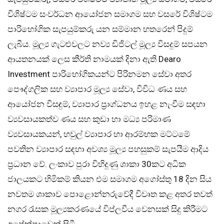
විශිෂ්ටම සංවර්ධන ආයෝජන සමාගම සහ වසරේ විශිෂ්ටම
පාරිභෝගික සැපයුම්කරු යන සම්මාන හතරෙන් පිදුම්
ලැබීය. මූල්‍ය ගැටළුවලට නව්‍ය ඩිජිටල් මූල්‍ය විසදුම් සපයන
ආයතනයක් ලෙස කීර්ති නාමයක් දිනා ඇති Dearo
Investment පාරිභෝගිකයන්ට පිරිනමන සේවා අතර
පෞද්ගලික සහ ව්‍යාපාර මූල්‍ය සේවා, විවිධ ණය සහ
ආයෝජන විසඳුම්, ව්‍යාපාර ප්‍රාග්ධනය ඉහළ නැංවීම සඳහා
ව්‍යවසායකත්ව ණය සහ කුඩා හා මධ්‍ය පරිමාණ
ව්‍යවසායකයන්, හවුල් ව්‍යාපාර හා ආරම්භක මට්ටමේ
පවතින ව්‍යාපාර සඳහා අවශ්‍ය මූල්‍ය පහසුකම් සැපයීම ආදිය
ප්‍රධාන වේ. ලංකාව පුරා විහිදුණු ශාකා 30කට අධික
ජාලයකට හිමිකම් කියන එම සමාගම අගෝස්තු 18 දින සිය
නවතම ශාකාව පොළොන්නරුවේදී විවෘත කළ අතර තවත්
නගර රැසක මූල්‍යකරණයේ විප්ලවීය වෙනසක් සිදු කිරීමට
අපේක්ෂාවෙන් සිටී.