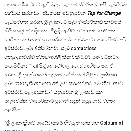
සහයෝගීතාවයට ඇති බලය ගැන මාස්ටර්කාඩ් අපි හැමවිටම
විශ්වාස කරනවා. ‘ජීවිතයක් වෙනුවෙන්
Tap for Change
’
වැඩසටහන හරහා, ශ්‍රී ලංකාවේ සෑම මාස්ටර්කාඩ් කාඩ්පත්
හිමියෙකුටම එදිනෙදා මිලදී ගැනීම් හරහා තම කාඩ්පත
භාවිතයෙන් අත්‍යවශ්‍ය ජාතික මෙහෙවරකට සහාය වීමට අපි
අවස්ථාව ලබා දී තිබෙනවා. සෑම contactless
ගනුදෙනුවක්ම පරිත්‍යාගශීලී ක්‍රියාවක් බවට පත් වෙනවා.
කරාපිටියේ Trail පිළිකා රෝහල ගොඩනැගීමට සහ ඒ
හරහා ශ්‍රී ලාංකිකයන්ට උසස් තත්ත්වයේ පිළිකා ප්‍රතිකාර
ලබා ගත හැකි අනාගතයක් උදා කරගන්නට මේ නිසා අපට
අවස්ථාව සැලසෙනවා.” යනුවෙන් ශ්‍රී ලංකාව සහ
මාලදිවයින මාස්ටර්කාඩ් ප්‍රධානී සඳුන් හපුගොඩ මහතා
පැවසීය.
“ශ්‍රී ලංකා ක්‍රිකට් කණ්ඩායමේ හිටපු නායක සහ
Colours of