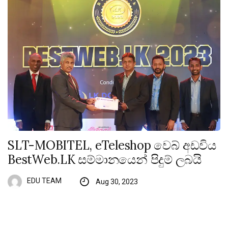
SLT-MOBITEL, eTeleshop වෙබ් අඩවිය
BestWeb.LK සම්මානයෙන් පිදුම් ලබයි
EDU TEAM
Aug 30, 2023