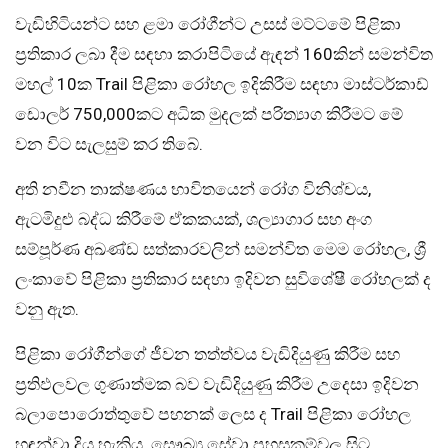
වැඩිහිටියන්ට සහ ළමා රෝගීන්ට උසස් මට්ටමේ පිළිකා
ප්‍රතිකාර ලබා දීම සඳහා කරාපිටියේ ඇඳන් 160කින් සමන්විත
මහල් 10ක Trail පිළිකා රෝහල ඉදිකිරීම සඳහා මාස්ටර්කාඩ්
ඩොලර් 750,000කට අධික මුදලක් පරිත්‍යාග කිරීමට මේ
වන විට සැලසුම් කර තිබේ.
අති නවීන තාක්ෂණය භාවිතයෙන් රෝග විනිශ්චය,
ඇටමිදුළු බද්ධ කිරීමේ ඒකකයක්, ශල්‍යාගාර සහ අංග
සම්පූර්ණ අඛණ්ඩ සත්කාරවලින් සමන්විත මෙම රෝහල, ශ්‍රී
ලංකාවේ පිළිකා ප්‍රතිකාර සඳහා ඉදිවන සුවිශේෂී රෝහලක් ද
වනු ඇත.
පිළිකා රෝගීන්ගේ ජීවන තත්ත්වය වැඩිදියුණු කිරීම සහ
ප්‍රතිඵලවල ගුණාත්මක බව වැඩිදියුණු කිරීම උදෙසා ඉදිවන
බලාපොරොත්තුවේ පහනක් ලෙස ද Trail පිළිකා රෝහල
හඳුන්වා දිය හැකිය. සෞඛ්‍ය සේවා පහසුකම්වල සිට