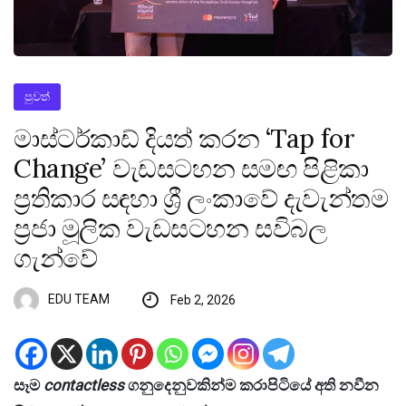
පුවත්
මාස්ටර්කාඩ් දියත් කරන ‘Tap for
Change’ වැඩසටහන සමඟ පිළිකා
ප්‍රතිකාර සඳහා ශ්‍රී ලංකාවේ දැවැන්තම
ප්‍රජා මූලික වැඩසටහන සවිබල
ගැන්වේ
EDU TEAM
Feb 2, 2026
සෑම
contactless
ගනුදෙනුවකින්ම කරාපිටියේ අති නවීන