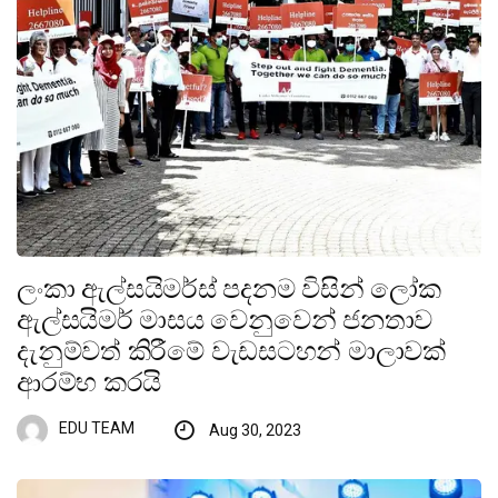
ලංකා ඇල්සයිමර්ස් පදනම විසින් ලෝක
ඇල්සයිමර් මාසය වෙනුවෙන් ජනතාව
දැනුම්වත් කිරීමේ වැඩසටහන් මාලාවක්
ආරම්භ කරයි
EDU TEAM
Aug 30, 2023