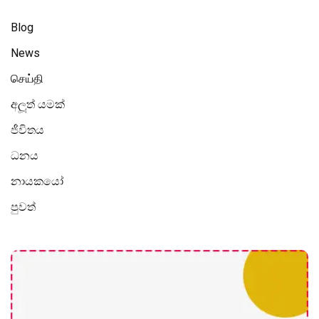
Blog
News
செய்தி
අලූත් යමක්
ජීවිතය
ධනය
නායකයෝ
පුවත්