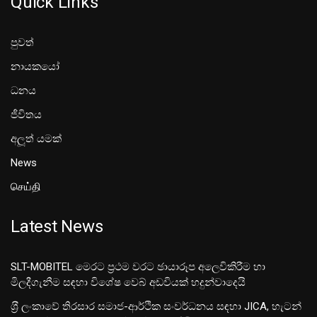
Quick Links
පුවත්
නායකයෝ
ධනය
ජීවිතය
අලූත් යමක්
News
செய்தி
Latest News
SLT-MOBITEL මෙරට ප්‍රථම වරට ඡායාරූප අලෙවිකිරීම හා
මිලදීගැනීම සඳහා විශේෂ වෙබ් අඩවියක් හදුන්වාදෙයි
ශ‍්‍රී ලංකාවේ තිරසාර සමාජ-ආර්ථික සංවර්ධනය සඳහා JICA, හැටන්