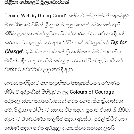
පිළිකා රෝහලට මූල්‍යාධාරයක්
‘‘Doing Well by Doing Good’’ තේමාව වෙනුවෙන් කැපවුණු
මාස්ටර්කාඩ් විසින් ශ්‍රී ලංකාව තුළ යහපත් වෙනසක් ඇති
කිරීම උදෙසා තවත් සුවිශේෂී සත්කාරක ව්‍යාපෘතියක් දියත්
කරන්නට සැලසුම් කර ඇත. ‘ජීවිතයක් වෙනුවෙන්
Tap for
Change’
වැඩසටහන යටතේ ක්‍රියාත්මක මෙම ව්‍යාපෘතිය
මඟින් එදිනෙදා ගෙවීම් කටයුතු හරහා ජීවිතවලට සවියක්
වන්නට අවස්ථාව උදා කර දී ඇත.
සාමය, සංහිඳියාව සහ සාමූහිකව මනුෂ්‍යත්වය පෝෂණය
කිරීමේ අරමුණින් පිහිටුවන ලද Colours of Courage
අරමුදල සමඟ සහයෝගයෙන් මෙම ව්‍යාපෘතිය ක්‍රියාත්මක
වේ. පිළිකා රෝගීන්ට සහාය වීම සඳහා ප්‍රජාව ඒකරාශී කිරීම,
ඔවුන්ට රැකවරණය සැලසීම සඳහා අවස්ථා පුළුල් කිරීම යන
කරුණු සඳහා මෙම අරමුදල දායකත්වය සපයනු ලබයි.