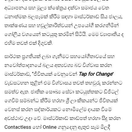
අධ්‍යාපනය සහ මූල්‍ය ක්ෂේත්‍රය දක්වා සමාජය වෙත
ධනාත්මක බලපෑමක් කිරීම සඳහා මාස්ටර්කාඩ් සිය ජාලය,
තාක්ෂණය සහ හවුල්කාරිත්වයන් උපයෝගී කරගනිමින්
ගෝලීය වශයෙන් කටයුතු කරමින් සිටියි. මෙම ව්‍යාපෘතිය ද
එහිම තවත් එක් දිගුවකි.
සාර්ථක ප්‍රගතියක් ලබා ගැනීමට සහයෝගීතාවයේ සහ
නවෝත්පාදනයේ බලය අත්‍යවශ්‍ය බව විශ්වාස කරන
මාස්ටර්කාඩ්, “ජීවිතයක් වෙනුවෙන්
Tap for Change
”
වැඩසටහන තුළින් එම විශ්වාසය තවත් තහවුරු කරන්නට
සමත්ව ඇත. ජාතික සෞඛ්‍ය සේවා කටයුත්තකට ඩිජිටල්
ගෙවීම් සම්බන්ධ කිරීම හරහා ශ්‍රී ලාංකිකයන්ට ජීවිතයක්
වෙනස් කරන සද්කාර්යකට නොමිලේම දායක වීමේ
අවස්ථාව උදා වේ. මාස්ටර්කාඩ් කාඩ්පත් හරහා සිදු කරන
Contactless හෝ Online ගනුදෙනු ඇතුළු සෑම මිලදී