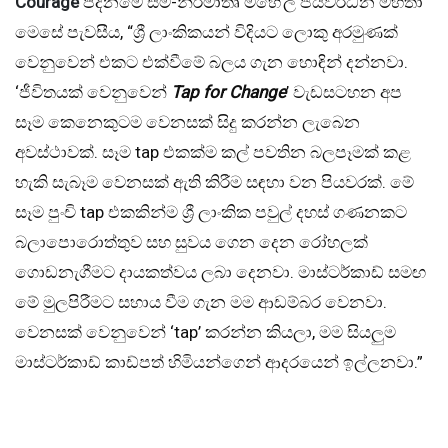
Courage
පදනමේ සම-නිර්මාතෘ මහේල ජයවර්ධන මහතා
මෙසේ පැවසීය, “ශ්‍රී ලාංකිකයන් විදියට ලොකු අරමුණක්
වෙනුවෙන් එකට එක්වීමේ බලය ගැන හොඳින් දන්නවා.
‘ජීවිතයක් වෙනුවෙන්
Tap for Change
’ වැඩසටහන අප
සෑම කෙනෙකුටම වෙනසක් සිදු කරන්න ලැබෙන
අවස්ථාවක්. සෑම tap එකක්ම කල් පවතින බලපෑමක් කළ
හැකි සැබෑම වෙනසක් ඇති කිරීම සඳහා වන පියවරක්. මේ
සෑම පුංචි tap එකකින්ම ශ්‍රී ලාංකික පවුල් දහස් ගණනකට
බලාපොරොත්තුව සහ සුවය ගෙන දෙන රෝහලක්
ගොඩනැගීමට දායකත්වය ලබා දෙනවා. මාස්ටර්කාඩ් සමඟ
මේ මුලපිරීමට සහාය වීම ගැන මම ආඩම්බර වෙනවා.
වෙනසක් වෙනුවෙන් ‘tap’ කරන්න කියලා, මම සියලුම
මාස්ටර්කාඩ් කාඩ්පත් හිමියන්ගෙන් ආදරයෙන් ඉල්ලනවා.”