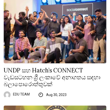
UNDP සහ Hatch’s CONNECT
වැඩසටහන ශ්‍රී ලංකාවේ අනාගතය සඳහා
බලාපොරොත්තුවක්
EDU TEAM
Aug 30, 2023