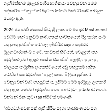
ගැනීමකින්ම මුදලක් පාරිභෝගිකයා වෙනුවෙන් මෙම
සද්කාර්ය වෙනුවෙන් බැර කරන්නට මාස්ටර්කාඩ් කටයුතු
යොදා ඇත.
2026 ජනවාරි මාසයේ සිට, ශ්‍රී ලංකාවේ ඕනෑම Mastercard
ඩෙබිට් හෝ ක්‍රෙඩිට් කාඩ්පතක් භාවිතයෙන් සිදු කරන සෑම
ගනුදෙනුවකින්ම රෝහල ඉදිකිරීම සඳහා සෘජුවම
මූල්‍යාධාරයක් බැර වේ. කාඩ්පත් හිමියන්, වෙළඳුන් සහ
හවුල්කරුවන් ඇතුළු දහස් ගණනකින් සැදුණු ගනුදෙනු
ජාලයක සාමූහික දායකත්වයෙන් අඩු පහසුකම් සහිත
රෝගීන් සහ ඔවුන්ගේ පවුල් සඳහා පිළිකා ප්‍රතිකාර
වෙනුවෙන් වැඩි පහසුවක් සැලසීමට මෙම අරමුදල උපකාරී
වනු ඇත. මෙවන් දැවැන්ත වෙනසකට මුල පුරන්නට අවශ්‍ය
වන්නේ එක කුඩා tap කිරීමක් පමණකි.
“අර්ථවත් වෙනසක් ඇති කිරීම සඳහා තාක්ෂණයට සහ