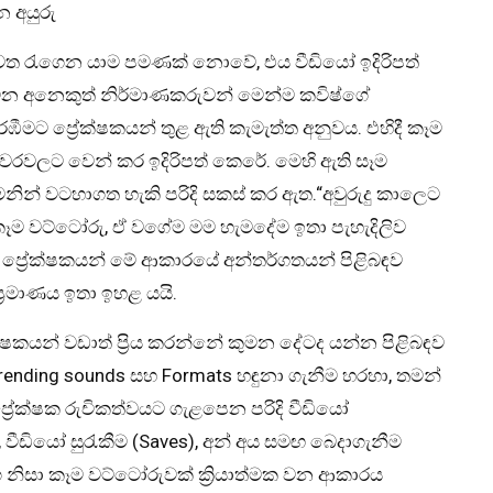
 අයුරු
් වෙත රැගෙන යාම පමණක් නොවේ, එය වීඩියෝ ඉදිරිපත්
ිටින අනෙකුත් නිර්මාණකරුවන් මෙන්ම කවිෂ්ගේ
ීමට ප්‍රේක්ෂකයන් තුළ ඇති කැමැත්ත අනුවය. එහිදී කෑම
ියවරවලට වෙන් කර ඉදිරිපත් කෙරේ. මෙහි ඇති සෑම
මනින් වටහාගත හැකි පරිදි සකස් කර ඇත.“අවුරුදු කාලෙට
කෑම වට්ටෝරු, ඒ වගේම මම හැමදේම ඉතා පැහැදිලිව
ේදී ප්‍රේක්ෂකයන් මේ ආකාරයේ අන්තර්ගතයන් පිළිබඳව
‍රමාණය ඉතා ඉහළ යයි.
ේක්ෂකයන් වඩාත් ප්‍රිය කරන්නේ කුමන දේටද යන්න පිළිබඳව
rending sounds සහ Formats හඳුනා ගැනීම හරහා, තමන්
‍රේක්ෂක රුචිකත්වයට ගැළපෙන පරිදි වීඩියෝ
වීඩියෝ සුරැකීම (Saves), අන් අය සමඟ බෙදාගැනීම
ංග නිසා කෑම වට්ටෝරුවක් ක්‍රියාත්මක වන ආකාරය