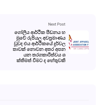
Next Post
ගෝලීය ආර්ථික පීඩනය හ
මුවේ රුපියල අවප්‍රමාණය
වූවද එය ආර්ථිකයේ දුර්වල
තාවක් නොවන අතර අපන
යන තරගකාරීත්වය ශ
ක්තිමත් වීමට ද හේතුවකි