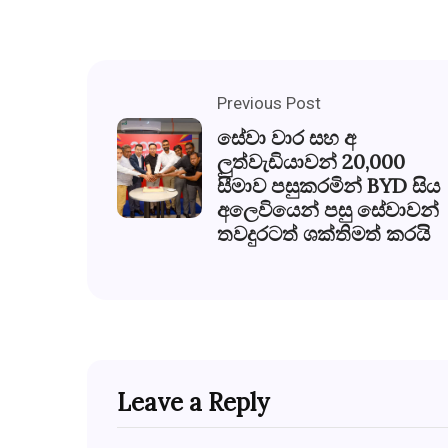
Previous Post
සේවා වාර සහ අ
ලුත්වැඩියාවන් 20,000
සීමාව පසුකරමින් BYD සිය
අලෙවියෙන් පසු සේවාවන්
තවදුරටත් ශක්තිමත් කරයි
Leave a Reply