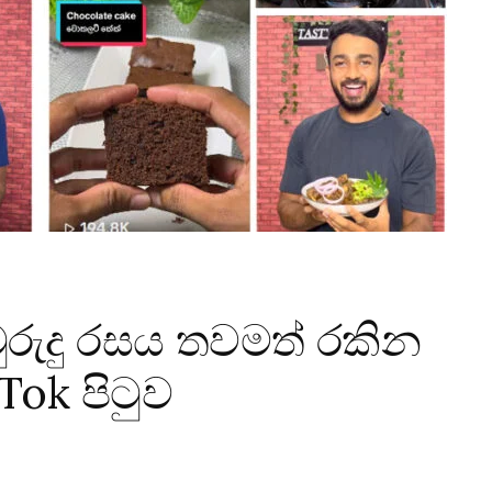
වුරුදු රසය තවමත් රකින
Tok පිටුව