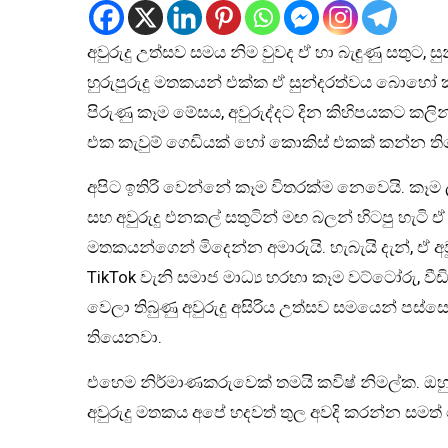
අවුරුදු උත්සව සමය නිම වුවද ඒ හා බැඳුණු සතුට
හුරුපුරුදු මතකයන් එක්ක ඒ සුන්දරත්වය බොහෝ ක
පිරුණු කෑම මේසය, අවුරුද්දට දින කිහිපයකට කලින
එක කැවුම් ගෙඩියක් හෝ කොකිස් එකක් කන්න ත
අපිට ඉතිරි වෙන්නේ කෑම විතරක්ම නෙවෙයි. කෑම 
සහ අවුරුදු එනකල් සතුටින් මඟ බලන් හිටපු හැ
මතකයන්ගෙන් මිදෙන්න අමාරුයි. හැබැයි දැන්, ඒ අ
TikTok වැනි සමාජ මාධ්‍ය හරහා කෑම වට්ටෝරු, වීඩ
වෙලා තිබුණු අවුරුදු අසිරිය උත්සව සමයෙන් පස්සෙ
තියෙනවා.
එහෙම නිර්මාණකරුවෙක් තමයි කවිෂ් නිමල්ක. ඔ
අවුරුදු මතකය අපේ හදවත් තුල අවදි කරන්න සමත්