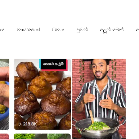
තය
නායකයෝ
ධනය
පුවත්
අලූත් යමක්