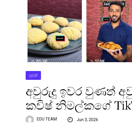
පුවත්
අවුරුදු ඉවර වුණත් අ
කවිෂ් නිමල්කගේ Tik
EDU TEAM
Jun 3, 2026