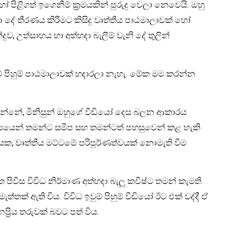
හෝ පිළිගත් ඉගෙනීම් ක්‍රමයකින් පුරුදු වෙලා නෙවෙයි. ඔහු
ේ තීරණය කිරීමට කිසිදු වෘත්තීය පාඨමාලාවක් හෝ
 උත්සාහය හා අත්හදා බැලීම් වැනි දේ තුලින්
් පිහුම් පාඨමාලාවක් හදාරලා නැහැ. මේක මම කරන්න
රන්නේ, මිනිසුන් ඔහුගේ වීඩියෝ දෙස බලන ආකාරය
‍යයෙන් තමන්ට සමීප සහ තමන්ටත් පහසුවෙන් කළ හැකි
ක, වෘත්තීය මට්ටමේ පරිපූර්ණත්වයක් නොමැති වීම
පිවිස විවිධ නිර්මාණ අත්හදා බැලූ කවීෂ්ට තමන් කැමති
ැත්තක් ඇති විය. විවිධ ඉවුම් පිහුම් වීඩියෝ ඊට එක් වද්දී ඒ
ප්‍රිය තරුවක් බවට පත් විය.