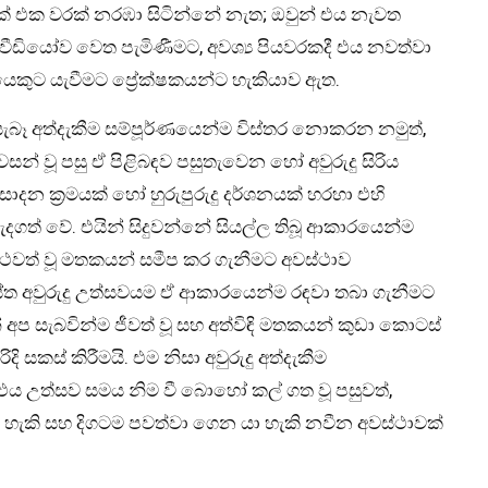
වක් එක වරක් නරඹා සිටින්නේ නැත; ඔවුන් එය නැවත
ීඩියෝව වෙත පැමිණීමට, අවශ්‍ය පියවරකදී එය නවත්වා
ෙකුට යැවීමට ප්‍රේක්ෂකයන්ට හැකියාව ඇත.
ේ සැබෑ අත්දැකීම සම්පූර්ණයෙන්ම විස්තර නොකරන නමුත්,
සන් වූ පසු ඒ පිළිබඳව පසුතැවෙන හෝ අවුරුදු සිරිය
ාදන ක්‍රමයක් හෝ හුරුපුරුදු දර්ශනයක් හරහා එහි
දගත් වේ. එයින් සිදුවන්නේ සියල්ල තිබූ ආකාරයෙන්ම
ථවත් වූ මතකයන් සමීප කර ගැනීමට අවස්ථාව
ස්ත අවුරුදු උත්සවයම ඒ ආකාරයෙන්ම රඳවා තබා ගැනීමට
ප සැබවින්ම ජීවත් වූ සහ අත්විඳි මතකයන් කුඩා කොටස්
 සකස් කිරීමයි. එම නිසා අවුරුදු අත්දැකීම
එය උත්සව සමය නිම වී බොහෝ කල් ගත වූ පසුවත්,
හැකි සහ දිගටම පවත්වා ගෙන යා හැකි නවීන අවස්ථාවක්