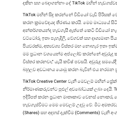
දකින සහ බෙදාගන්නා දේ TikTok මඟින් හැඩගස්වන
TikTok මඟින් සිදු කරන්නේ වීඩියෝ වැඩි පිරිසක
කරන ක්‍රමවේදයද තීරණය කරයි. මෙම මාධ්‍යයේ ස
අන්තර්ගතයන්ද හැඩගැසී ඇත්තේ කෙටි වීඩියෝ නැරඹ
වට්ටෝරු ඉතා පැහැදිලි, වේගවත් සහ දෘශ්‍යමාන ප
පියවරක්ම, අත්‍යවශ්‍ය විස්තර මඟ නොහැර ඉතා ඉක්
මම ප්‍රධාන වශයෙන්ම අප්ලෝඩ් කරන්නේ අවුරුදු 
විස්තර කරනවා,” යැයි කවිෂ් පවසයි. අවුරුදු සමය
බහුලව අවධානය යොමු කරන බැවින් එය නරඹන ප්
TikTok Creative Center වැනි මෙවලම් මඟින් ප්‍ර
නිර්මාණකරුවන්ට පුළුල් අවබෝධයක් ලබා දෙයි. T
ඉදිරිපත් කරන ප්‍රධාන මාතෘකාව වෙනස් නොකර, ප්
හැඩගැස්වීමට මෙම මෙවලම් උදවු වේ. මීට අමතරව, 
(Shares) සහ අදහස් දැක්වීම (Comments) වැනි අ