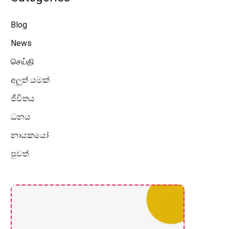
Blog
News
செய்தி
අලූත් යමක්
ජීවිතය
ධනය
නායකයෝ
පුවත්