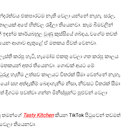
, සුන්දරත්වය එකපාරටම නැති වෙලා යන්නේ නැහැ. සරල,
ාලයක් අපේ හිත්වල රැඳිලා තියෙනවා. කෑම බීමවලින්
් ඉඳන්ම කාර්යබහුල වුණු කුස්සියේ ශබ්දය, වගේම තවත්
ියෙන ආශාව ඇතුළේ ඒ මතකය ජීවත් වෙනවා.
ලෑස්ති කරපු හැටි, හැමෝම එකතු වෙලා ගත කරපු කාලය
ටි ඒ මතකයන් අතර තියෙනවා. ගොඩක් අයට මේ
වුරුදු හැඟීම උත්සව කාලයට විතරක් සීමා වෙන්නේ නැහැ.
ියෝ සහ අත්දැකීම් බෙදාගැනීම නිසා, නිවසට විතරක් සීමා
ත් දිගටම පවත්වා ගන්න මිනිස්සුන්ට පුළුවන් වෙලා
හු තමන්ගේ
Tasty Kitchen
කියන TikTok පිටුවෙන් තවමත්
 වෙලා තියෙනවා.