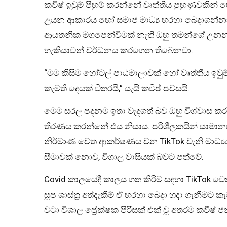
කවිෂ් ඉවුම් පිහුම් කරන්නේ වෘත්තීය පුහුණුවකින් 
උයන ආකාරය හෝ සමාජ මාධ්‍ය හරහා බෙදාගන්නා ද
ආයතනික මගපෙන්වීමක් නැති ඔහු තමන්ගේ උනන්දුව,
හැකියාවන් වර්ධනය කරගෙන තිබෙනවා.
“මම කිසිම හෝටල් පාඨමාලාවක් හෝ වෘත්තීය ඉවුම
කැමති දෙයක් විතරයි,” යැයි කවිෂ් පවසයි.
මෙම සරල පදනම ඉතා වැදගත් බව ඔහු විශ්වාස ක
තීරණය කරන්නේ එය නිසාය. පරිශීලකයින් සාමාන්
නිර්මාණ වෙත ආකර්ෂණය වන TikTok වැනි මාධ්‍යය
සීමාවක් නොව, විශාල වාසියක් බවට පත්වේ.
Covid කාලයේදී කාලය ගත කිරීම සඳහා TikTok වෙත 
සූප ශාස්ත්‍ර අත්දැකීම් ඒ හරහා බෙදා හදා ගැනීමට කැම
වටා විශාල ප්‍රේක්ෂක පිරිසක් එක් වූ අතරම කවීෂ් ජන