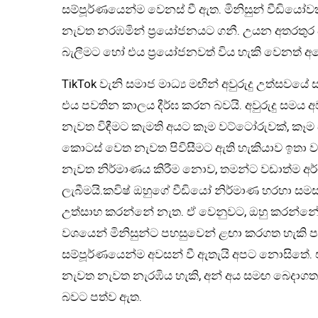
සම්පූර්ණයෙන්ම වෙනස් වී ඇත. මිනිසුන් වීඩියෝ
නැවත නරඹමින් ප්‍රයෝජනයට ගනී. උයන අතරතුර ව
බැලීමට හෝ එය ප්‍රයෝජනවත් විය හැකි වෙනත් අය
TikTok වැනි සමාජ මාධ්‍ය මඟින් අවුරුදු උත්සවය
එය පවතින කාලය දීර්ඝ කරන බවයි. අවුරුදු සමය අව
නැවත විඳීමට කැමති අයට කෑම වට්ටෝරුවක්, කෑම ස
කොටස් වෙත නැවත පිවිසීමට ඇති හැකියාව ඉතා වැ
නැවත නිර්මාණය කිරීම නොව, තමන්ට වඩාත්ම අර්
ලැබීමයි.කවිෂ් ඔහුගේ වීඩියෝ නිර්මාණ හරහා සම
උත්සාහ කරන්නේ නැත. ඒ වෙනුවට, ඔහු කරන්නේ අ
වශයෙන් මිනිසුන්ට පහසුවෙන් ළඟා කරගත හැකි පරිදි
සම්පූර්ණයෙන්ම අවසන් වී ඇතැයි අපට නොසිතේ. 
නැවත නැවත නැරඹිය හැකි, අන් අය සමඟ බෙදාගත 
බවට පත්ව ඇත.