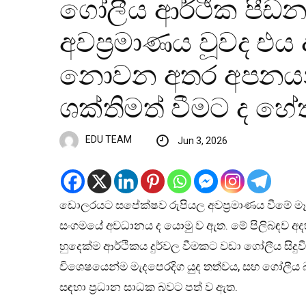
ගෝලීය ආර්ථික පීඩන
අවප්‍රමාණය වූවද එය
නොවන අතර අපනයන
ශක්තිමත් වීමට ද හේ
EDU TEAM
Jun 3, 2026
ඩොලරයට සපේක්ෂව රුපියල
අවප්‍රමාණය වීමේ 
සංගමයේ අවධානය ද යොමු ව ඇත. මේ පිලිබඳව අදහස
හුදෙක්ම ආර්ථිකය දුර්වල වීමකට වඩා ගෝලීය සිදුවීම්
විශෙෂයෙන්ම මැදපෙරදිග යුද තත්වය, සහ ගෝලීය 
සඳහා ප්‍රධාන සාධක බවට පත් ව ඇත.