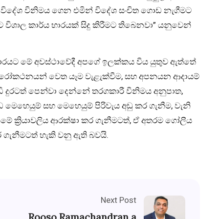
ි. විදේශ විනිමය ගෙන එමින් විදේශ සංචිත ගොඩ නැගීමට
ිශාල කාර්ය භාරයක් සිදු කිරීමට තිබෙනවා” යනුවෙන්
ාරයට මේ අවස්ථාවේදී අපගේ ඉලක්කය විය යුතුව ඇත්තේ
දි පුරෝකථනයන් වෙත යෑම වැළැක්වීම, සහ අපනයන ආදායම්
 දුරටත් පෙන්වා දෙන්නේ තරගකාරී විනිමය අනුපාත,
ණ්ඩ මෙහෙයුම් සහ මෙහෙයුම් පිරිවැය අඩු කර ගැනීම, වැනි
ීමේ ක්‍රියාවලිය ආරක්ෂා කර ගැනීමටත්, ඒ අතරම ගෝලීය
 ගැනීමටත් හැකි වනු ඇති බවයි.
Next Post
Rooso Ramachandran a