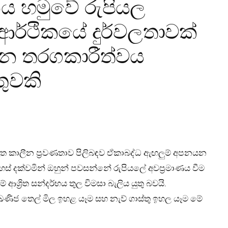
ය හමුවේ රුපියල
 ආර්ථිකයේ දුර්වලතාවක්
 තරගකාරීත්වය
තුවකි
මෑත කාලීන ප්‍රවණතාව පිලිබඳව ඒකාබද්ධ ඇඟලුම් අපනයන
් දක්වමින් ඔහුන් පවසන්නේ රුපියලේ අවප්‍රමාණය වීම
 ආශ්‍රිත සන්දර්භය තුල විමසා බැලිය යුතු බවයි.
ඛණිජ තෙල් මිල ඉහළ යෑම සහ නැව් ගාස්තු ඉහල යෑම මේ