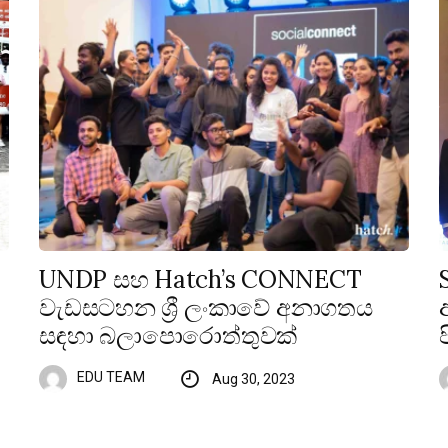
UNDP සහ Hatch’s CONNECT
වැඩසටහන ශ්‍රී ලංකාවේ අනාගතය
සඳහා බලාපොරොත්තුවක්
EDU TEAM
Aug 30, 2023