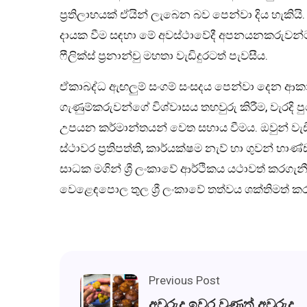
ප්‍රතිලාභයක් ඒයින් ලැබෙන බව පෙන්වා දිය හැකිය
දායක වීම සඳහා මේ අවස්ථාවේදී අපනයනකරුවන්ට ව
ෆීලික්ස් ප්‍රනාන්චු මහතා වැඩිදුරටත් පැවසීය.
ඒකාබද්ධ ඇඟලුම් සංගම් සංසදය පෙන්වා දෙන ආක
ගැණුම්කරුවන්ගේ විශ්වාසය තහවුරු කිරීම, වැර
උපයන කර්මාන්තයන් වෙත සහාය වීමය. ඔවුන් වැඩි
ස්ථාවර ප්‍රතිපත්ති, කාර්යක්ෂම නැව් හා ගුවන් භා
සාධක මගින් ශ්‍රී ලංකාවේ ආර්ථිකය යථාවත් කරගැන
වෙළෙඳපොල තුල ශ්‍රී ලංකාවේ තත්වය ශක්තිමත් කර
Previous Post
අවුරුදු ඉවර වුණත් අවුරුදු