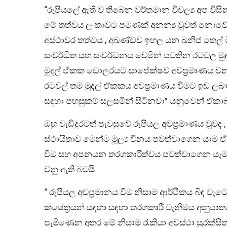
“රුපියලේ ඇති ව තිබෙන වර්තමාන විචල්‍ය අප විස
මේ තත්වය ලංකාවට පමණක් අනන්‍ය වූවත් නොවේ
අස්ථාවර තත්වය , අඛණ්ඩව ඉහල යන ඛනිජ තෙල් 
සංවර්ධිත සහ සංවර්ධනය වෙමින් පවතින රටවල ම
මුදල් ඒකක ඩොලරයට සාපේක්ෂව අවප්‍රමාණය වන බව
රටවල් තම මුදල් ඒකකය අවප්‍රමාණය වීමට ඉඩ ලබා
සඳහා පහසුකම් සලසමින් සිටිනවා” යනුවෙන් ඒකාබද
ඔහු වැඩිදුරටත් පැවසුවේ රුපියල අවප්‍රමාණය වූවද , 
ස්ථායිතාව මෙන්ම මූල්‍ය විනය පවත්වාගෙන යා
වීම සහ අපනයන තරගකාරීත්වය පවත්වාගෙන යෑමටත් 
වනු ඇති බවයි.
“ රුපියල අවප්‍රමානය වීම නිසාම ආර්ථිකය බිඳ ව
ක්ෂේත්‍රයන් සඳහා සඳහා තරගකාරී වැනිමය අනුප
පැමිණෙන අතර මේ නිසාම රැකියා අවස්ථා සුරක්සිත ව