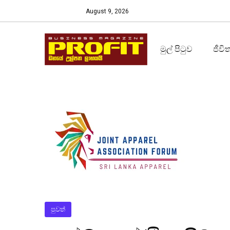
August 9, 2026
මුල් පිටුව
ජීවි
පුවත්