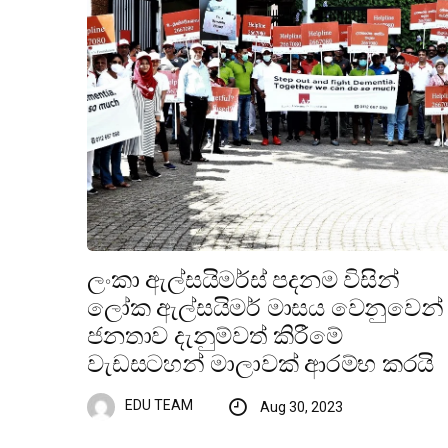
ලංකා ඇල්සයිමර්ස් පදනම විසින්
ලෝක ඇල්සයිමර් මාසය වෙනුවෙන්
ජනතාව දැනුම්වත් කිරීමේ
වැඩසටහන් මාලාවක් ආරම්භ කරයි
EDU TEAM
Aug 30, 2023