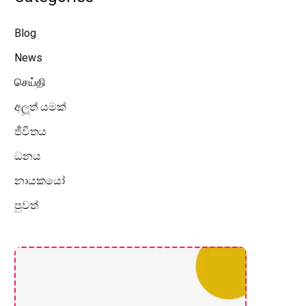
Blog
News
செய்தி
අලූත් යමක්
ජීවිතය
ධනය
නායකයෝ
පුවත්