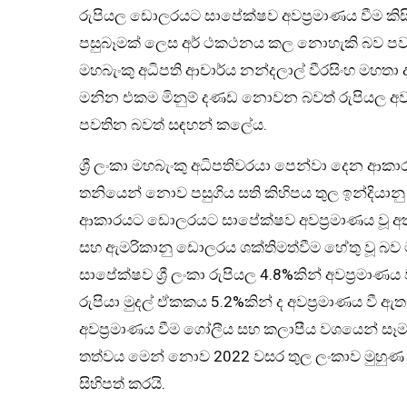
රුපියල ඩොලරයට සාපේක්ෂව අවප්‍රමාණය වීම කිසිදු
පසුබෑමක් ලෙස අර් ථකථනය කල නොහැකි බව පවස
මහබැංකු අධිපති ආචාර්ය නන්දලාල් වීරසිංහ මහත
මනින එකම මිනුම් දණඩ නොවන බවත් රුපියල අවප
පවතින බවත් සඳහන් කලේය.
ශ්‍රී ලංකා මහබැංකු අධිපතිවරයා පෙන්වා දෙන ආ
තනියෙන් නොව පසුගිය සති කිහිපය තුල ඉන්දියාන
ආකාරයට ඩොලරයට සාපේක්ෂව අවප්‍රමාණය වූ අතර 
සහ ඇමරිකානු ඩොලරය ශක්තිමත්වීම හේතු වූ බව ම
සාපේක්ෂව ශ්‍රී ලංකා රුපියල 4.8%කින් අවප්‍රමාණය
රුපියා මුදල් ඒකකය 5.2%කින් ද අවප්‍රමාණය වී
අවප්‍රමාණය වීම ගෝලීය සහ කලාපීය වශයෙන් සෑම
තත්වය මෙන් නොව 2022 වසර තුල ලංකාව මුහුණ දී
සිහිපත් කරයි.