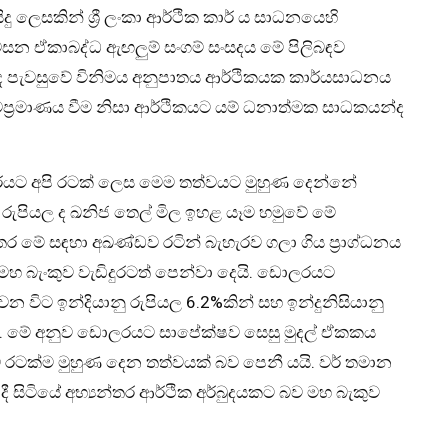
 ලෙසකින් ශ්‍රී ලංකා ආර්ථික කාර් ය සාධනයෙහි
න ඒකාබද්ධ ඇඟලුම් සංගම් සංසදය මේ පිලිබඳව
ා ද පැවසුවේ විනිමය අනුපාතය ආර්ථිකයක කාර්යසාධනය
්‍රමාණය වීම නිසා ආර්ථිකයට යම් ධනාත්මක සාධකයන්ද
කාරයට අපි රටක් ලෙස මෙම තත්වයට මුහුණ දෙන්නේ
ු රුපියල ද ඛනිජ තෙල් මිල ඉහළ යෑම හමුවේ මේ
මේ සඳහා අඛණ්ඩව රටින් බැහැරව ගලා ගිය ප්‍රාග්ධනය
හ බැංකුව වැඩිදුරටත් පෙන්වා දෙයි. ඩොලරයට
 වන විට ඉන්දියානු රුපියල 6.2%කින් සහ ඉන්දුනිසියානු
 ඇත. මේ අනුව ඩොලරයට සාපේක්ෂව සෙසු මුදල් ඒකකය
 රටක්ම මුහුණ දෙන තත්වයක් බව පෙනී යයි. වර් තමාන
 සිටියේ අභ්‍යන්තර ආර්ථික අර්බුදයකට බව මහ බැකුව