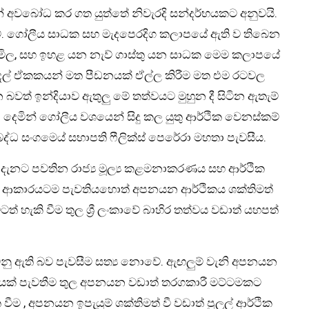
ින් අවබෝධ කර ගත යුත්තේ නිවැරදි සන්දර්භයකට අනුවයි.
. ගෝලීය සාධක සහ මැදපෙරදිග කලාපයේ ඇති ව තිබෙන
මිල, සහ ඉහළ යන නැව් ගාස්තු යන සාධක මෙම කලාපයේ
ුදල් ඒකකයන් මත පීඩනයක් ඒල්ල කිරීම මත එම රටවල
ත් ඉන්දියාව ඇතුලු මේ තත්වයට මුහුන දී සිටින ඇතැම්
 දෙමින් ගෝලීය වශයෙන් සිදු කල යුතු ආර්ථික වෙනස්කම්
්ධ සංගමෙය් සභාපති ෆීලික්ස් පෙරේරා මහතා පැවසීය.
දැනට පවතින රාජ්‍ය මූල්‍ය
කළමනාකරණය සහ ආර්ථික
ම ඒ ආකාරයටම පැවතියහොත් අපනයන ආර්ථිකය ශක්තිමත්
හැකි වීම තුල ශ්‍රී ලංකාවේ බාහිර තත්වය වඩාත් යහපත්
ැටෙනු ඇති බව පැවසීම සත්‍ය නොවේ. ඇඟලුම් වැනි අපනයන
ාතයක් පැවතීම තුල අපනයන වඩාත් තරගකාරී මට්ටමකට
ීම , අපනයන ඉපැයුම් ශක්තිමත් වී වඩාත් පුලුල් ආර්ථික