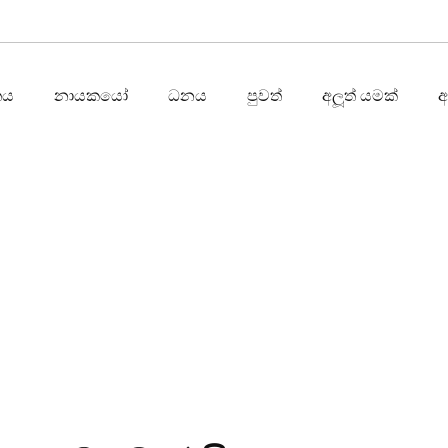
තය
නායකයෝ
ධනය
පුවත්
අලූත් යමක්