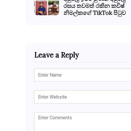
රසය තවමත් රකින කවිෂ්
නිමල්කගේ TikTok පිටුව
Leave a Reply