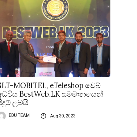
SLT-MOBITEL, eTeleshop වෙබ්
අඩවිය BestWeb.LK සම්මානයෙන්
පිදුම් ලබයි
EDU TEAM
Aug 30, 2023