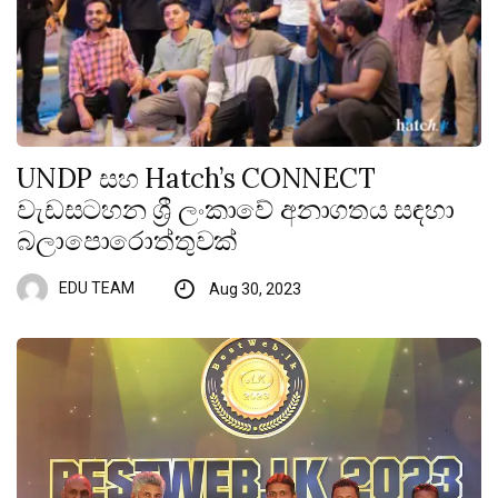
UNDP සහ Hatch’s CONNECT
වැඩසටහන ශ්‍රී ලංකාවේ අනාගතය සඳහා
බලාපොරොත්තුවක්
EDU TEAM
Aug 30, 2023