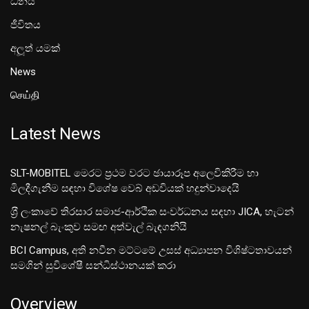
ධනය
ජීවිතය
අලූත් යමක්
News
செய்தி
Latest News
SLT-MOBITEL මෙරට ප්‍රථම වරට ඡායාරූප අලෙවිකිරීම හා
මිලදීගැනීම සඳහා විශේෂ වෙබ් අඩවියක් හදුන්වාදෙයි
ශ‍්‍රී ලංකාවේ තිරසාර සමාජ-ආර්ථික සංවර්ධනය සඳහා JICA, හැටන්
නැෂනල් බැංකුව සමඟ අත්වැල් බැඳගනියි
BCI Campus, අති නවීන මට්ටමේ උසස් අධ්‍යාපන විශිෂ්ටතාවයන්
සමගින් සුවිශේෂී සන්ධිස්ථානයක් කරා
Overview