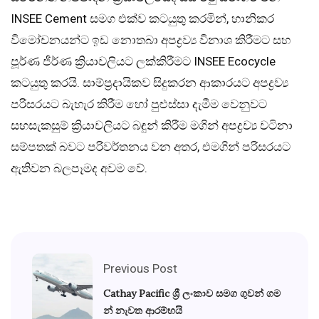
INSEE Cement සමග එක්ව කටයුතු කරමින්, හානිකර
විමෝචනයන්ට ඉඩ නොතබා අපද්‍රව්‍ය විනාශ කිරීමට සහ
පූර්ණ ජීර්ණ ක්‍රියාවලියට ලක්කිරීමට INSEE Ecocycle
කටයුතු කරයි. සාම්ප්‍රදායිකව සිදුකරන ආකාරයට අපද්‍රව්‍ය
පරිසරයට බැහැර කිරීම හෝ පුළුස්සා දැමීම වෙනුවට
සහසැකසුම් ක්‍රියාවලියට බඳුන් කිරීම මගින් අපද්‍රව්‍ය වටිනා
සම්පතක් බවට පරිවර්තනය වන අතර, එමගින් පරිසරයට
ඇතිවන බලපෑමද අවම වේ.
Previous Post
Cathay Pacific ශ්‍රී ලංකාව සමග ගුවන් ගම
න් නැවත ආරම්භයි