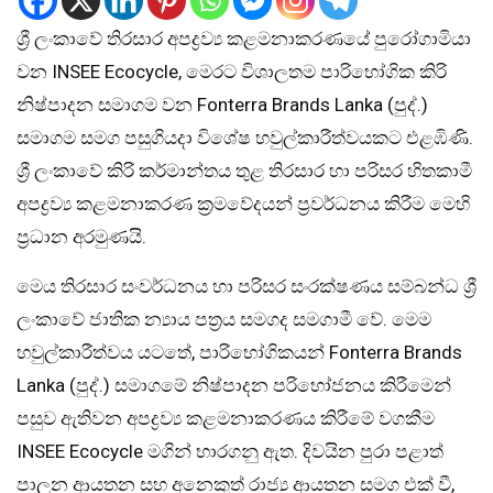
ශ්‍රී ලංකාවේ තිරසාර අපද්‍රව්‍ය කළමනාකරණයේ පුරෝගාමියා
වන INSEE Ecocycle, මෙරට විශාලතම පාරිභෝගික කිරි
නිෂ්පාදන සමාගම වන Fonterra Brands Lanka (පුද්.)
සමාගම සමග පසුගියදා විශේෂ හවුල්කාරීත්වයකට එළඹිණි.
ශ්‍රී ලංකාවේ කිරි කර්මාන්තය තුළ තිරසාර හා පරිසර හිතකාමී
අපද්‍රව්‍ය කළමනාකරණ ක්‍රමවේදයන් ප්‍රවර්ධනය කිරීම මෙහි
ප්‍රධාන අරමුණයි.
මෙය තිරසාර සංවර්ධනය හා පරිසර සංරක්ෂණය සම්බන්ධ ශ්‍රී
ලංකාවේ ජාතික න්‍යාය පත්‍රය සමගද සමගාමී වේ. මෙම
හවුල්කාරීත්වය යටතේ, පාරිභෝගිකයන් Fonterra Brands
Lanka (පුද්.) සමාගමේ නිෂ්පාදන පරිභෝජනය කිරීමෙන්
පසුව ඇතිවන අපද්‍රව්‍ය කළමනාකරණය කිරීමේ වගකීම
INSEE Ecocycle මගින් භාරගනු ඇත. දිවයින පුරා පළාත්
පාලන ආයතන සහ අනෙකුත් රාජ්‍ය ආයතන සමග එක් වී,