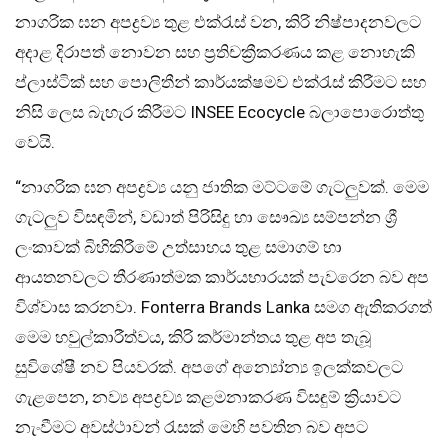
නාගරික ඝන අපද්‍රව්‍ය තුළ එක්රැස් වන, කිරි නිෂ්පාදනවලට
අදාළ දිරාපත් නොවන සහ ප්‍රතිචක්‍රීකරණය කළ නොහැකි
ප්ලාස්ටික් සහ පොලිතීන් කාර්යක්ෂමව එක්රැස් කිරීමට සහ
නිසි ලෙස බැහැර කිරීමට INSEE Ecocycle බලාපොරොත්තු
වෙයි.
“නාගරික ඝන අපද්‍රව්‍ය යනු ජාතික මට්ටමේ ගැටලුවක්. මෙම
ගැටලුව විසඳමින්, වඩාත් පිරිසිදු හා සෞඛ්‍ය සම්පන්න ශ්‍රී
ලංකාවක් බිහිකිරීමේ උත්සාහය තුළ සමාගම් හා
ආයතනවලට තීරණාත්මක කාර්යභාරයක් පැවරෙන බව අප
විශ්වාස කරනවා. Fonterra Brands Lanka සමග ඇතිකරගත්
මෙම හවුල්කාරීත්වය, කිරි කර්මාන්තය තුළ අප තැබූ
සුවිශේෂී නව පියවරක්. අපගේ අන්‍යෝන්‍ය ඉලක්කවලට
ගැළපෙන, නව්‍ය අපද්‍රව්‍ය කළමනාකරණ විසඳුම් ක්‍රියාවට
නැංවීමට අවස්ථාවන් රැසක් මෙහි පවතින බව අපට