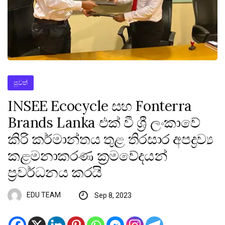
පුවත්
INSEE Ecocycle සහ Fonterra
Brands Lanka එක් වී ශ්‍රී ලංකාවේ
කිරි කර්මාන්තය තුළ තිරසාර අපද්‍රව්‍ය
කළමනාකරණ ක්‍රමවේදයන්
ප්‍රවර්ධනය කරයි
EDU TEAM
Sep 8, 2023