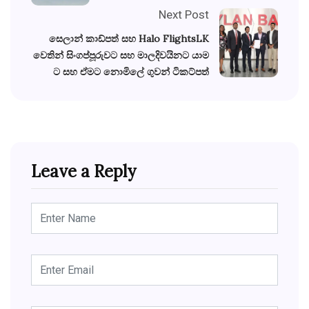
Next Post
සෙලාන් කාඩ්පත් සහ Halo FlightsLK
වෙතින් සිංගප්පූරුවට සහ මාලදිවයිනට යාම
ට සහ ඒමට නොමිලේ ගුවන් ටිකට්පත්
Leave a Reply