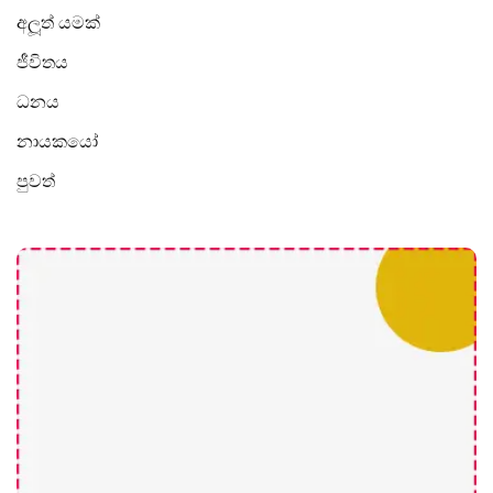
අලූත් යමක්
ජීවිතය
ධනය
නායකයෝ
පුවත්