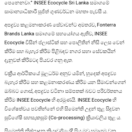
පෙනෙනවා.” INSEE Ecocycle Sri Lanka සමාගමේ
සාමාන්‍යාධිකාරී සුජිත් ගුණවර්ධන මහතා පැවසී ය.
අපද්‍රව්‍ය කළමනාකරණ සේවාවන්ට අමතරව, Fonterra
Brands Lanka සමාගමේ සහයෝගය ඇතිව, INSEE
Ecocycle විසින් ප්ලාස්ටික් සහ පොලිතින් නිසි ලෙස වෙන්
කිරීම සහ බැහැර කිරීම පිළිබඳව නගර සභා සේවකයින්
දැනුවත් කිරීමටද පියවර ගනු ඇත.
චක්‍රීය ආර්ථිකයේ මූලධර්ම අනුව යමින්, හුදෙක් අපද්‍රව්‍ය
බැහැර කිරීම සහ කළමනාකරණය කිරීම යන සීමාවන්ගෙන්
ඔබ්බට ගොස්, අපද්‍රව්‍ය වටිනා සම්පතක් බවට පරිවර්තනය
කිරීම INSEE Ecocycle හි අරමුණයි. INSEE Ecocycle හි
විශේෂත්වය පවතින්නේ එහි සිමෙන්ති උදුන් තුළ සිදුවන
සුවිශේෂී සහසැකසුම් (Co-processing) ක්‍රියාවලිය තුළ ය.
සිමෙන්ති නිෂ්පාදන ක්‍රියාවලියේදී සිය මවු සමාගම වන