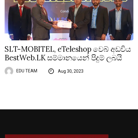
SLT-MOBITEL, eTeleshop වෙබ් අඩවිය
BestWeb.LK සම්මානයෙන් පිදුම් ලබයි
EDU TEAM
Aug 30, 2023