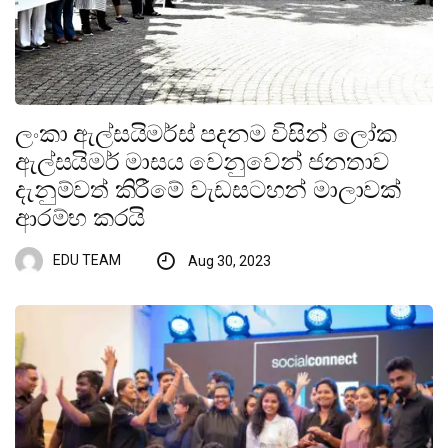
ලංකා ඇල්සයිමර්ස් පදනම විසින් ලෝක
ඇල්සයිමර් මාසය වෙනුවෙන් ජනතාව
දැනුම්වත් කිරීමේ වැඩසටහන් මාලාවක්
ආරම්භ කරයි
EDU TEAM
Aug 30, 2023