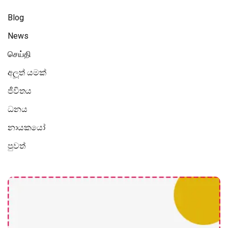
Blog
News
செய்தி
අලූත් යමක්
ජීවිතය
ධනය
නායකයෝ
පුවත්