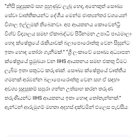
“නිසි සුදුසුකම් සහ පුහුණුව ලැබූ හෙද, අනෙකුත් සෞඛ්‍ය
සේවා වෘත්තිකයන්ට දේශීය මෙන්ම ජාත්‍යන්තර වශයෙන්
විශාල ඉල්ලුමක් තිබෙනවා. අප ආයතනය කොවෙන්ට්‍රි
විශ්ව විද්‍යාලය සමඟ ඒකාබද්ධව පිරිනමන උපාධි පාඨමාලා
හෙද ක්ෂේත්‍රයේ රැකියාවක් බලාපොරොත්තු වෙන සිසුන්ට
ඉතා හොඳ තෝරා ගැනීමක්.” “ශ්‍රී ලංකාවේ සෞඛ්‍ය අධ්‍යාපන
ක්ෂේත්‍රයේ ප්‍රමුඛයා වන IIHS ආයතනය සමඟ එකතු වීමට
ලැබීම ඉතා සතුටට කරුණක්. සෞඛ්‍ය ක්ෂේත්‍රයේ වෘත්තීය
ගමනක් අරඹන්න බලාපොරොත්තු වෙන සහ ඒ සඳහා
අවශ්‍ය සුදුසුකම් සපුරා ගන්න උත්සාහ කරන තරුණ
තරුණියන්ට IIHS ආයතනය ඉතා හොඳ තෝතැන්නක්.”
ඇන්ටන් ආරුමුගම් මහතා අදහස් දක්වමින් එලෙස පැවසීය.