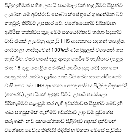
පිළිගැනීමක් සහිත උපාධි පාඨමාලාවක් හැදෑරීමට සිසුන්ට
ලැබෙන මේ අවස්ථාව සෞඛ්‍ය ක්ෂේත්‍රයේ ගුණාත්මක බව
තහවුරු කිරීමට උපකාර වේ. විශේෂයෙන්ම වර්තමාන
ආර්ථික තත්ත්වය තුළ මෙම සහයෝගීතාව හරහා සිසුන්ට
වාසි රැසක් ලැබෙනු ඇතැයි IIHS ආයතනය සඳහන් කළේය.
පාඨමාලා ගාස්තුවෙන් 100%ක් ණය මුදලක් වශයෙන් ගත
හැකි වීම, වසර හතක් තුළ ආපසු ගෙවීමේ හැකියාව (පළමු
මාස 18 තුළ පොළිය පමණක් ගෙවිය යුතු වේ) සහ ඉතා
පහසුවෙන් සේවය ලැබිය හැකි වීම මෙම සහයෝගීතාවේ
වාසි අතර වේ. IIHS ආයතනය හෙද සේවය පිළිබඳ විද්‍යාවේදී
(ගෞරව) උපාධියක් ඇතුළු විවිධ උපාධි පාඨමාලා
පිරිනැමීමට සැළසුම් කර ඇති අවස්ථාවක සිසුන්ට මෙවැනි
ණය පහසුකමක් ගැනීමට අවස්ථාව උදා වීම සුවිශේෂ
කරුණකි. නව සහයෝගීතාව පිළිබඳව අදහස් දක්වමින්
විශේෂඥ වෛද්‍ය කිත්සිරි එදිරිසිංහ මහතා මෙසේ පැවසීය.