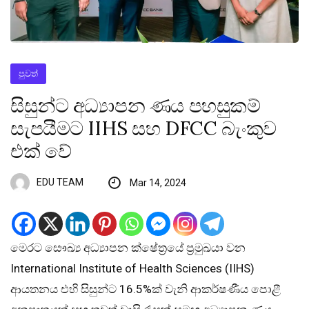
පුවත්
සිසුන්ට අධ්‍යාපන ණය පහසුකම්
සැපයීමට IIHS සහ DFCC බැංකුව
එක් වේ
EDU TEAM
Mar 14, 2024
මෙරට සෞඛ්‍ය අධ්‍යාපන ක්ෂේත්‍රයේ ප්‍රමුඛයා වන
International Institute of Health Sciences (IIHS)
ආයතනය එහි සිසුන්ට 16.5%ක් වැනි ආකර්ෂණීය පොළී