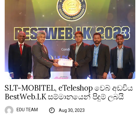
SLT-MOBITEL, eTeleshop වෙබ් අඩවිය
BestWeb.LK සම්මානයෙන් පිදුම් ලබයි
EDU TEAM
Aug 30, 2023