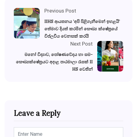
Previous Post
IIHS ආයතනය ‘අපි පිළිගැනීමෙන් ඉහළයි’
තේමාව දියත් කරමින් සෞඛ්‍ය ක්ෂේත්‍රයේ
විප්ලවීය වෙනසක් කරයි
Next Post
මනෝ විද්‍යාව, පෝෂණවේදය හා සම-
සෞඛ්‍යක්ෂේත්‍රයට අදාළ පාඨමාලා රැසක් II
HS වෙතින්
Leave a Reply