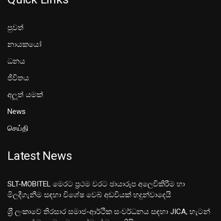
පුවත්
නායකයෝ
ධනය
ජීවිතය
අලූත් යමක්
News
செய்தி
Latest News
SLT-MOBITEL මෙරට ප්‍රථම වරට ඡායාරූප අලෙවිකිරීම හා
මිලදීගැනීම සඳහා විශේෂ වෙබ් අඩවියක් හදුන්වාදෙයි
ශ‍්‍රී ලංකාවේ තිරසාර සමාජ-ආර්ථික සංවර්ධනය සඳහා JICA, හැටන්