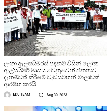
ලංකා ඇල්සයිමර්ස් පදනම විසින් ලෝක
ඇල්සයිමර් මාසය වෙනුවෙන් ජනතාව
දැනුම්වත් කිරීමේ වැඩසටහන් මාලාවක්
ආරම්භ කරයි
EDU TEAM
Aug 30, 2023