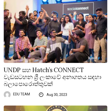
UNDP සහ Hatch’s CONNECT
වැඩසටහන ශ්‍රී ලංකාවේ අනාගතය සඳහා
බලාපොරොත්තුවක්
EDU TEAM
Aug 30, 2023