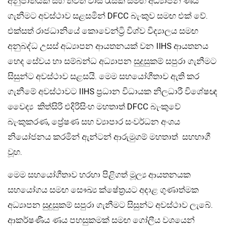
අනුපාතයක් සහ තවත් වාසි රැසක් සමඟ අධ්‍යාපන ණය
ගැනීමට අවස්ථාව සළසමින් DFCC බැංකුව සමඟ එක් වේ.
එක්සත් රාජධානියේ කොවෙන්ට්‍රි විශ්ව විද්‍යාලය සමඟ
අනුබද්ධ උසස් අධ්‍යාපන ආයතනයක් වන IIHS ආයතනය
හෙද සේවය හා සම්බන්ධ අධ්‍යාපන සුදුසුකම් සපුරා ගැනීමට
සිසුන්ට අවස්ථාව සළසයි. මෙම සහයෝගීතාව ඇති කර
ගැනීමේ අවස්ථාවට IIHS ප්‍රධාන විධායක නිලධාරී විශේෂඥ
වෛද්‍ය කිත්සිරි එදිරිසිංහ මහතාත් DFCC බැංකුවේ
බැංකුකරණ, ප්‍රේෂණ සහ ව්‍යාපාර සංවර්ධන අංශය
නියෝජනය කරමින් ඇන්ටන් ආරුමුගම් මහතාත් සහභාගී
වූහ.
මෙම සහයෝගීතාව හරහා පිළිගත් මූල්‍ය ආයතනයක
සහයෝගය සමඟ සෞඛ්‍ය ක්ෂේත්‍රයට අදාළ ගුණාත්මක
අධ්‍යාපන සුදුසුකම් සපුරා ගැනීමට සිසුන්ට අවස්ථාව ලැබේ.
ආකර්ෂණීය ණය පහසුකමක් සමඟ ගෝලීය වශයෙන්