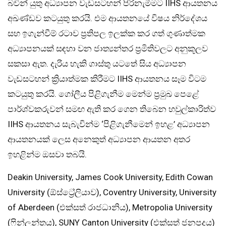
බවින් යුතු අධ්‍යාපන වැඩසටහන් පිරිනැමීමට IIHS ආයතනය
අඛණ්ඩව කටයුතු කරයි. එම ආයතනයේ විෂය නිර්දේශය
සහ ඉගැන්වීම් රටාව ප්‍රතිපල ඉලක්ක කර ගත් ගුණාත්මක
අධ්‍යාපනයක් සඳහා වන ජාත්‍යන්තර ප්‍රමිතිවලට අනුකූලව
සකසා ඇත. දැරිය හැකි ගාස්තු යටතේ සිය අධ්‍යාපන
වැඩසටහන් ක්‍රියාත්මක කිරීමට IIHS ආයතනය සෑම විටම
කටයුතු කරයි. ගෝලීය පිළිගැනීම මෙන්ම ප්‍රමුඛ පෙළේ
පාර්ශ්වකරුවන් සමඟ ඇති කර ගෙන තිබෙන හවුල්කාරිත්ව
IIHS ආයතනය සැබැවින්ම ‘පිළිගැනීමෙන් ඉහළ’ අධ්‍යාපන
ආයතනයක් ලෙස අනෙකුත් අධ්‍යාපන ආයතන අතර
ඉහළින්ම ඔසවා තබයි.
Deakin University, James Cook University, Edith Cowan
University (ඕස්ට්‍රේලියාව), Coventry University, University
of Aberdeen (එක්සත් රාජධානිය), Metropolia University
(ෆින්ලන්තය), SUNY Canton University (එක්සත් ජනපදය)