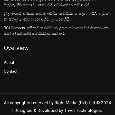
මිලදීගැනීම සඳහා විශේෂ වෙබ් අඩවියක් හදුන්වාදෙයි
ශ‍්‍රී ලංකාවේ තිරසාර සමාජ-ආර්ථික සංවර්ධනය සඳහා JICA, හැටන්
නැෂනල් බැංකුව සමඟ අත්වැල් බැඳගනියි
BCI Campus, අති නවීන මට්ටමේ උසස් අධ්‍යාපන විශිෂ්ටතාවයන්
සමගින් සුවිශේෂී සන්ධිස්ථානයක් කරා
Overview
About
Contact
All copyrights reserved by Right Media (Pvt) Ltd © 2024
| Designed & Developed by Trivet Technologies.