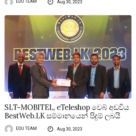
EDU TEAM
Aug 30, 2023
SLT-MOBITEL, eTeleshop වෙබ් අඩවිය
BestWeb.LK සම්මානයෙන් පිදුම් ලබයි
EDU TEAM
Aug 30, 2023