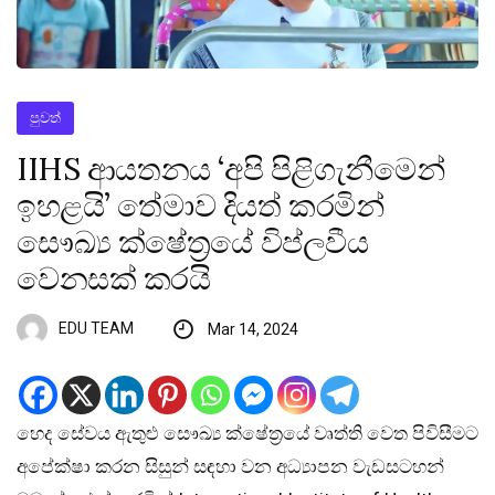
පුවත්
IIHS ආයතනය ‘අපි පිළිගැනීමෙන්
ඉහළයි’ තේමාව දියත් කරමින්
සෞඛ්‍ය ක්ෂේත්‍රයේ විප්ලවීය
වෙනසක් කරයි
EDU TEAM
Mar 14, 2024
හෙද සේවය ඇතුළු සෞඛ්‍ය ක්ෂේත්‍රයේ වෘත්ති වෙත පිවිසීමට
අපේක්ෂා කරන සිසුන් සඳහා වන අධ්‍යාපන වැඩසටහන්