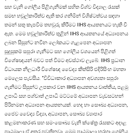
සහ වැනි ගෝලීය පිළිගැනීමක් සහිත විශ්ව විද්‍යාල රැසක්
සමඟ හවුල්කාරිත්ව ඇති කර ගනිමින් විශිෂ්ටත්වය සඳහා
තමන් සතු කැපවීම තහවුරු කිරීමට IIHS ආයතනයට හැකි වී
ඇත. මෙම හවුල්කාරිත්ව තුළින් IIHS ආයතනයේ අධ්‍යාපනය
ලබන සිසුන්ට නවීන ලෝකයට ගැළපෙන අධ්‍යාපන
සුදුසුකම් සපුරා ගැනීමට සහ ගෝලීය වශයෙන් පිළිගත්
විශේෂඥයන් බවට පත් වීමට අවස්ථාව ලැබේ. IIHS ප්‍රධාන
විධායක නිලධාරී විශේෂඥ වෛද්‍ය කිත්සිරි එදිරිසිංහ මහතා
මෙලෙස පැවසීය. “විවිධාකාර අධ්‍යාපන අවශ්‍යතා සපුරා
ගැනීමට සිසුන්ට උපකාර වන IIHS ආයතනය වෘත්තීය, පළමු
උපාධි සහ පශ්චාත් උපාධි මට්ටමේ අධ්‍යාපන වැඩසටහන්
පිරිනමන අධ්‍යාපන ආයතනයක්. හෙද හා සෞඛ්‍ය අධ්‍යාපන,
ජෛව වෛද්‍ය විද්‍යා, අධ්‍යාපන, සෞඛ්‍ය ව්‍යාපාර
කළමනාකරණ සහ සම-සෞඛ්‍ය වැනි ක්ෂේත්‍ර රැසකට අදාළ
පාඨමාලා ඒ අතර පවතිනවා. මෙම පාඨමාලා හරහා ගෝලීය