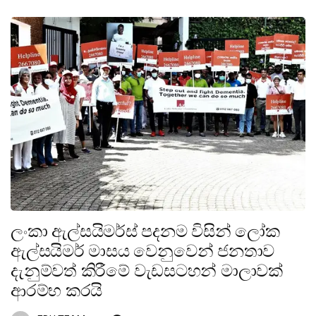
ලංකා ඇල්සයිමර්ස් පදනම විසින් ලෝක
ඇල්සයිමර් මාසය වෙනුවෙන් ජනතාව
දැනුම්වත් කිරීමේ වැඩසටහන් මාලාවක්
ආරම්භ කරයි