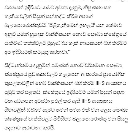
වශයෙන් ඉදිරියට යාමට අවශ්‍ය දැනුම, නිපුණතා සහ
හැකියාවලින් සිසුන් සන්නද්ධ කිරීම අපගේ
බලාපොරොත්තුවයි. ‘පිළිගැනීමෙන් ඉහළයි’ යන තේමාව
අනුව යමින් හුදෙක් වෘත්තිකයන් නොව සෞඛ්‍ය ක්ෂේත්‍රයේ
සංකීර්ණ තත්ත්වලට මුහුණ දිය හැකි නායකයන් බිහි කිරීමට
අප ඉදිරියටත් කටයුතු කරනවා.”
සිද්ධාන්තමය දැනුමින් පමණක් නොව වර්තමාන සෞඛ්‍ය
ක්ෂේත්‍රයේ ප්‍රවණතාවලට ගැළපෙන ආකාරයේ ප්‍රායෝගික
කුසලතාවලින් හෙබි වෘත්තිකයන් බිහි කිරීම IIHS ආයතනය
ප්‍රමුඛ කර සළකයි. ක්ෂේත්‍රයේ ඉදිරියටම යමින් සිසුන් සඳහා
වන අධ්‍යාපන අවස්ථා පුළුල් කර ඇති IIHS ආයතනය
සීමාවලින් ඔබ්බට යෑමට තමන් සමඟ එක් වන ලෙස සෞඛ්‍ය
ක්ෂේත්‍රයේ වෘත්තිවලට පිවිසීමට බලාපොරොත්තු වන සියලු
දෙනාට ආරාධනා කරයි.