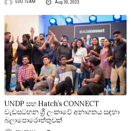
EDU TEAM
Aug 30, 2023
UNDP සහ Hatch’s CONNECT
වැඩසටහන ශ්‍රී ලංකාවේ අනාගතය සඳහා
බලාපොරොත්තුවක්