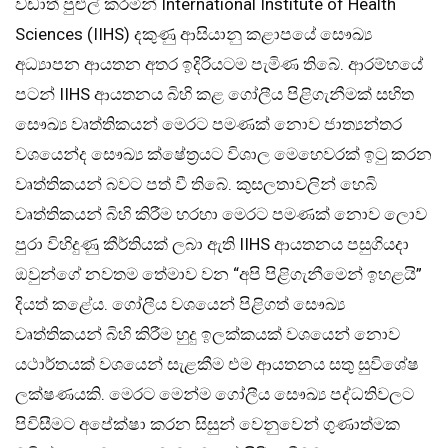
වඩාත් පුළුල් කරමින් International Institute of Health
Sciences (IIHS) දකුණු ආසියානු කළාපයේ සෞඛ්‍ය
අධ්‍යාපන ආයතන අතර ඉදිරියටම පැමිණ තිබේ. ආරම්භයේ
පටන් IIHS ආයතනය බිහි කළ ගෝලීය පිළිගැනීමක් සහිත
සෞඛ්‍ය වෘත්තිකයන් මෙරට පමණක් නොව ජාත්‍යන්තර
වශයෙන්ද සෞඛ්‍ය ක්ෂේත්‍රයට විශාල මෙහෙවරක් ඉටු කරන
වෘත්තිකයන් බවට පත් වී තිබේ. කුසලතාවලින් හෙබි
වෘත්තිකයන් බිහි කිරීම හරහා මෙරට පමණක් නොව ලොව
පුරා විහිදුණු කීර්තියක් ලබා ඇති IIHS ආයතනය පසුගියදා
ඔවුන්ගේ නවතම තේමාව වන “අපි පිළිගැනීමෙන් ඉහළයි”
දියත් කළේය. ගෝලීය වශයෙන් පිළිගත් සෞඛ්‍ය
වෘත්තිකයන් බිහි කිරීම හුදු ඉලක්කයක් වශයෙන් නොව
යථාර්තයක් වශයෙන් සැළකීම එම ආයතනය සතු සුවිශේෂ
ලක්ෂණයකි. මෙරට මෙන්ම ගෝලීය සෞඛ්‍ය පද්ධතිවලට
පිවිසීමට අපේක්ෂා කරන සිසුන් වෙනුවෙන් ගුණාත්මක