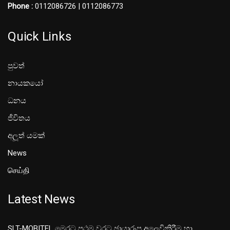
Phone :
0112086726 | 0112086773
Quick Links
පුවත්
නායකයෝ
ධනය
ජීවිතය
අලූත් යමක්
News
செய்தி
Latest News
SLT-MOBITEL මෙරට ප්‍රථම වරට ඡායාරූප අලෙවිකිරීම හා