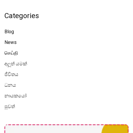
Categories
Blog
News
செய்தி
අලූත් යමක්
ජීවිතය
ධනය
නායකයෝ
පුවත්