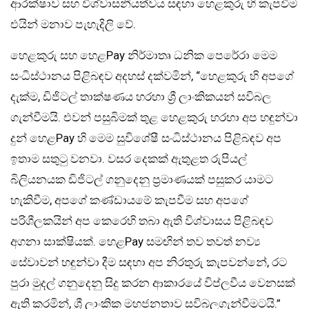
ආරක්ෂාව සහ විශ්වාසනීයත්වය සඳහා හෙළකුරු හි කැපවීම
එයින් මනාව පැහැදිලි වේ.
හෙළකුරු සහ හෙළPay නිර්මාතෘ ධනික පෙරේරා මෙම
සංධිස්ථානය පිළිබඳව අදහස් දක්වමින්, “හෙළකුරු හි අපගේ
දැක්ම, ඩිජිටල් තාක්ෂණය හරහා ශ්‍රී ලාංකිකයන් සවිබල
ගැන්වීමයි. එවන් පසුබිමක් තුළ හෙළකුරු හරහා අප හඳුන්වා
දුන් හෙළPay හි මෙම සුවිශේෂී සංධිස්ථානය පිළිබඳව අප
ඉතාම සතුටු වනවා. වසර දෙකක් ඇතුළත රුපියල්
බිලියනයක ඩිජිටල් ගනුදෙනු ප්‍රමාණයක් පසුකර යාමට
හැකිවීම, අපගේ කණ්ඩායමේ කැපවීම සහ අපගේ
පරිශීලකයින් අප කෙරෙහි තබා ඇති විශ්වාසය පිළිබඳව
අගනා සාක්ෂියක්. හෙළPay සමඟින් තව තවත් නව්‍ය
සේවාවන් හඳුන්වා දීම සඳහා අප නිරතුරු කැපවන්නේ, රට
පුරා මුදල් ගනුදෙනු සිදු කරන ආකාරයේ විප්ලවීය වෙනසක්
ඇති කරමින්, ශ්‍රී ලාංකික මහජනතාව සවිබලගැන්වීමටයි.”