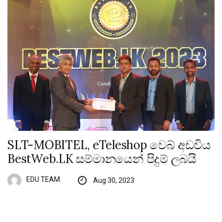
SLT-MOBITEL, eTeleshop වෙබ් අඩවිය
BestWeb.LK සම්මානයෙන් පිදුම් ලබයි
EDU TEAM
Aug 30, 2023