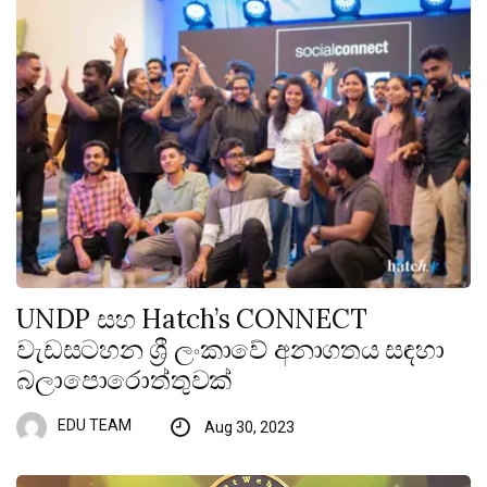
UNDP සහ Hatch’s CONNECT
වැඩසටහන ශ්‍රී ලංකාවේ අනාගතය සඳහා
බලාපොරොත්තුවක්
EDU TEAM
Aug 30, 2023