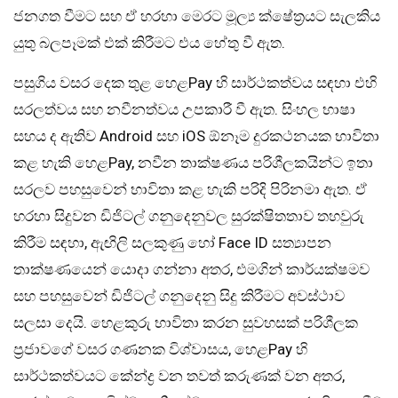
ජනගත වීමට සහ ඒ හරහා මෙරට මූල්‍ය ක්ෂේත්‍රයට සැලකිය
යුතු බලපෑමක් එක් කිරීමට එය හේතු වී ඇත.
පසුගිය වසර දෙක තුළ හෙළPay හි සාර්ථකත්වය සඳහා එහි
සරලත්වය සහ නවීනත්වය උපකාරී වී ඇත. සිංහල භාෂා
සහය ද ඇතිව Android සහ iOS ඕනෑම දුරකථනයක භාවිතා
කළ හැකි හෙළPay, නවීන තාක්ෂණය පරිශීලකයින්ට ඉතා
සරලව පහසුවෙන් භාවිතා කළ හැකි පරිදි පිරිනමා ඇත. ඒ
හරහා සිදුවන ඩිජිටල් ගනුදෙනුවල සුරක්ෂිතතාව තහවුරු
කිරීම සඳහා, ඇඟිලි සලකුණු හෝ Face ID සත්‍යාපන
තාක්ෂණයෙන් යොදා ගන්නා අතර, එමගින් කාර්යක්ෂමව
සහ පහසුවෙන් ඩිජිටල් ගනුදෙනු සිදු කිරීමට අවස්ථාව
සලසා දෙයි. හෙළකුරු භාවිතා කරන සුවහසක් පරිශීලක
ප්‍රජාවගේ වසර ගණනක විශ්වාසය, හෙළPay හි
සාර්ථකත්වයට කේන්ද්‍ර වන තවත් කරුණක් වන අතර,