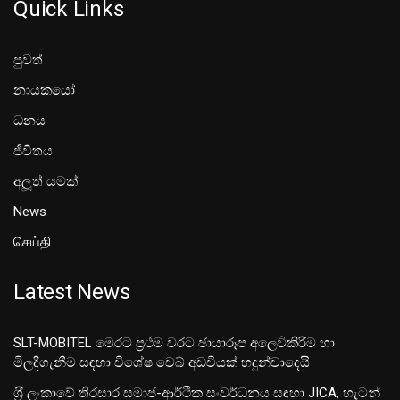
Quick Links
පුවත්
නායකයෝ
ධනය
ජීවිතය
අලූත් යමක්
News
செய்தி
Latest News
SLT-MOBITEL මෙරට ප්‍රථම වරට ඡායාරූප අලෙවිකිරීම හා
මිලදීගැනීම සඳහා විශේෂ වෙබ් අඩවියක් හදුන්වාදෙයි
ශ‍්‍රී ලංකාවේ තිරසාර සමාජ-ආර්ථික සංවර්ධනය සඳහා JICA, හැටන්