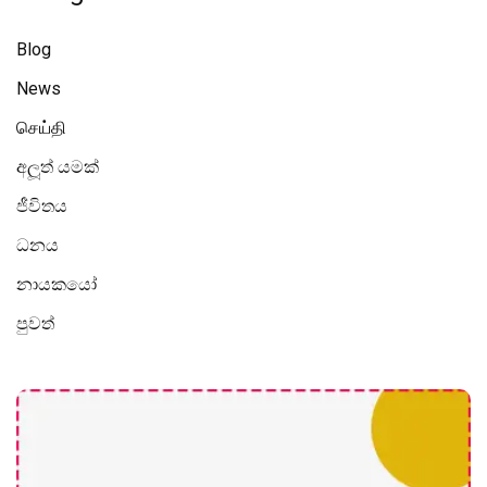
Blog
News
செய்தி
අලූත් යමක්
ජීවිතය
ධනය
නායකයෝ
පුවත්