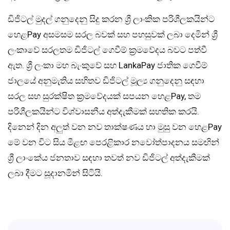
ඩිජිටල් මුදල් ගනුදෙනු සිදු කරන ශ්‍රී ලාංකික පරිශීලකයින්ට
හෙළPay අසමසම සරල බවක් සහ පහසුවක් ලබා දෙමින් ශ්‍රී
ලංකාවේ සරලතම ඩිජිටල් ගෙවීම් ක්‍රමවේදය බවට පත්වී
ඇත. ශ්‍රී ලංකා මහ බැංකුවේ සහ LankaPay ජාතික ගෙවීම්
ජාලයේ අනුමැතිය සහිතව ඩිජිටල් මූල්‍ය ගනුදෙනු සඳහා
සරල සහ සුරක්ෂිත ක්‍රමවේදයක් සපයන හෙළPay, තම
පරිශීලකයින්ට විශ්වාසනීය අත්දැකීමක් සහතික කරයි.
දිනෙන් දින අලුත් වන නව තාක්ෂණය හා මුසු වන හෙළPay
මේ වන විට සිය මීළඟ පෙරළිකාර නවෝත්පාදනය සමඟින්
ශ්‍රී ලාංකේය ජනතාව සඳහා තවත් නව ඩිජිටල් අත්දැකීමක්
ලබා දීමට සූදානමින් සිටියි.