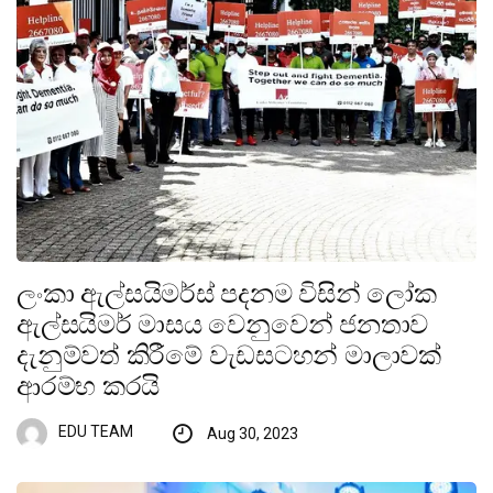
ලංකා ඇල්සයිමර්ස් පදනම විසින් ලෝක
ඇල්සයිමර් මාසය වෙනුවෙන් ජනතාව
දැනුම්වත් කිරීමේ වැඩසටහන් මාලාවක්
ආරම්භ කරයි
EDU TEAM
Aug 30, 2023