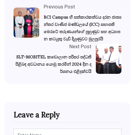
Previous Post
BCI Campus හි සත්කාරකත්වය දරන ජාත්‍ය
න්තර වාණිජ මණ්ඩලයේ (ICC) සභාපති
මෙරටේ තරුණයන්ගේ පුහුණුව සහ අධ්‍යාප
න කටයුතු වැඩි දියුණුවට මුලපුරයි
Next Post
SLT-MOBITEL කඩොලාන පරිසර පද්ධති
පිළිබඳ අවධානය යොමු කරමින් 2024 දින ද
ර්ශනය එළිදක්වයි
Leave a Reply