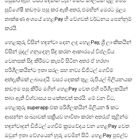
පසුකර ඇත. වසර දෙකක් වැනි කෙටි කාලයක් තුළ මෙම
සුවිශේෂී කඩඉම පසු කර ඇති අතර, එමඟින් මෙරට මූල්‍ය
තාක්ෂණ අංශයේ හෙළPay හි වේගවත් වර්ධනය පෙන්නුම්
කරයි.
හෙළකුරු විසින් හඳුන්වා දෙන ලද හෙළPay, ශ්‍රී ලාංකිකයින්
විසින් මුදල් ගනුදෙනු සිදු කරන ආකාරයේ විප්ලවීය
වෙනසක් සිදු කිරීමට කැපවී සිටින අතර ඒ හරහා
පරිශීලකයින්ට ඉතා සරල සහ නව්‍ය ඩිජිටල් ගෙවීම්
අත්දැකීමක් ලබාදෙයි. වසර දෙකක් තුළ රුපියල් බිලියනයක
කඩඉම පසු කිරීම මගින් හෙළPay වෙත එහි පරිශීලකයින්
තබා ඇති විශ්වාසය සංකේතවත් කරයි. මේ වන විට,
හෙළකුරු superapp එක පරිශීලකයින් මිලියන 5 කට
ආසන්න සංඛ්‍යාවක් සක්‍රීයව භාවිතා කරන අතර,ඒ තුළින්ම
හඳුන්වාදුන් ඩිජිටල් ගෙවීම් ක්‍රමවේදය වන හෙළPay වෙත
ඔවුන් ඉතා වේගයෙන් හුරු වෙමින් සිටී. හෙළPay පුළුල්ව