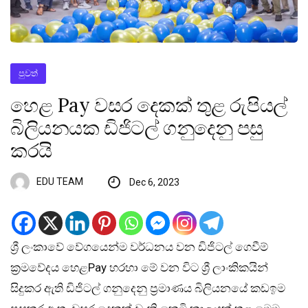
පුවත්
හෙළ Pay වසර දෙකක් තුළ රුපියල්
බිලියනයක ඩිජිටල් ගනුදෙනු පසු
කරයි
EDU TEAM
Dec 6, 2023
ශ්‍රී ලංකාවේ වේගයෙන්ම වර්ධනය වන ඩිජිටල් ගෙවීම්
ක්‍රමවේදය හෙළPay හරහා මේ වන විට ශ්‍රී ලාංකිකයින්
සිදුකර ඇති ඩිජිටල් ගනුදෙනු ප්‍රමාණය බිලියනයේ කඩඉම