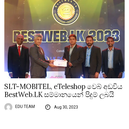
SLT-MOBITEL, eTeleshop වෙබ් අඩවිය
BestWeb.LK සම්මානයෙන් පිදුම් ලබයි
EDU TEAM
Aug 30, 2023