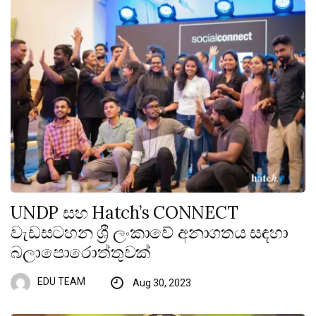
UNDP සහ Hatch’s CONNECT
වැඩසටහන ශ්‍රී ලංකාවේ අනාගතය සඳහා
බලාපොරොත්තුවක්
EDU TEAM
Aug 30, 2023