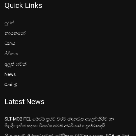
Quick Links
පුවත්
නායකයෝ
ධනය
ජීවිතය
අලූත් යමක්
News
செய்தி
Latest News
SLT-MOBITEL මෙරට ප්‍රථම වරට ඡායාරූප අලෙවිකිරීම හා
මිලදීගැනීම සඳහා විශේෂ වෙබ් අඩවියක් හදුන්වාදෙයි
ශ‍්‍රී ලංකාවේ තිරසාර සමාජ-ආර්ථික සංවර්ධනය සඳහා JICA, හැටන්