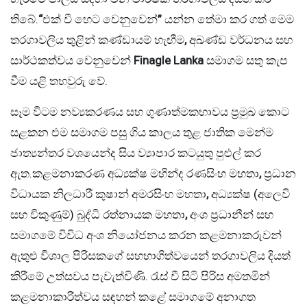
තිබේ.
“
එක් වී හෙට වෙනුවෙන්
”
යන්න තේමා කර ගත් මෙම
තරගාවලිය තුළින් කණ්ඩායම් හැඟීම
,
අඛණ්ඩ වර්ධනය සහ
සාර්ථකත්වය වෙනුවෙන්
Finagle Lanka
සමාගම සතු කැප
වීම යළි තහවුරු වේ.
සෑම විටම නව්‍යකරණය සහ ගුණාත්මකභාවය ප්‍රමුඛ කොට
සළකන එම සමාගම පසු ගිය කාලය තුළ ජාතික මෙන්ම
ජාත්‍යන්තර වශයෙන්ද සිය ව්‍යාපාර කටයුතු පුළුල් කර
ඇත.කළමනාකරණ අධ්‍යක්ෂ මහින්ද රණසිංහ මහතා
,
ප්‍රධාන
විධායක නිලධාරී කුෂාන් අමරසිංහ මහතා
,
අධ්‍යක්ෂ (අලෙවි
සහ විකුණුම්) බුද්ධි රත්නායක මහතා
,
අංශ ප්‍රධානීන් සහ
සමාගමේ විවිධ අංශ නියෝජනය කරන කළමනාකරුවන්
ඇතුළු විශාල පිරිසකගේ සහභාගිත්වයෙන් තරගාවලිය දියත්
කිරීමේ උත්සවය පැවැත්විණි. රැස් වී සිටි පිරිස අමතමින්
කළමනාකාරිත්වය සඳහන් කළේ සමාගමේ අනාගත