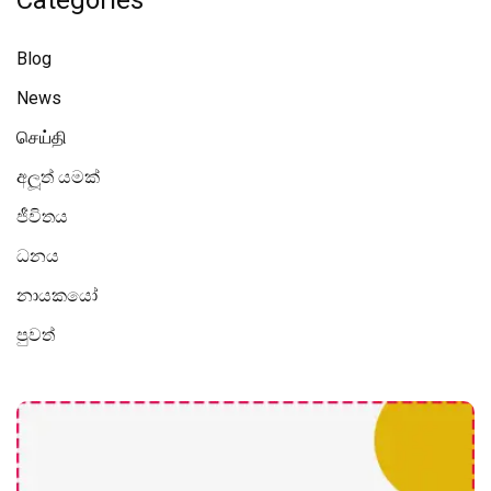
Blog
News
செய்தி
අලූත් යමක්
ජීවිතය
ධනය
නායකයෝ
පුවත්