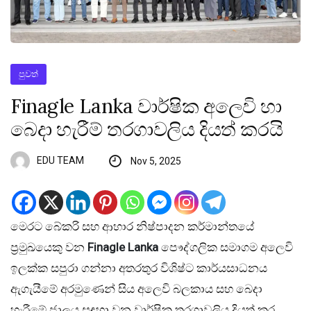
පුවත්
Finagle Lanka වාර්ෂික අලෙවි හා
බෙදා හැරීම් තරගාවලිය දියත් කරයි
EDU TEAM
Nov 5, 2025
මෙරට බේකරි සහ ආහාර නිෂ්පාදන කර්මාන්තයේ
ප්‍රමුඛයෙකු වන
Finagle Lanka
පෞද්ගලික සමාගම අලෙවි
ඉලක්ක සපුරා ගන්නා අතරතුර විශිෂ්ට කාර්යසාධනය
ඇගැයීමේ අරමුණෙන් සිය අලෙවි බලකාය සහ බෙදා
හැරීමේ ජාලය සඳහා වන වාර්ෂික තරගාවලිය දියත් කර