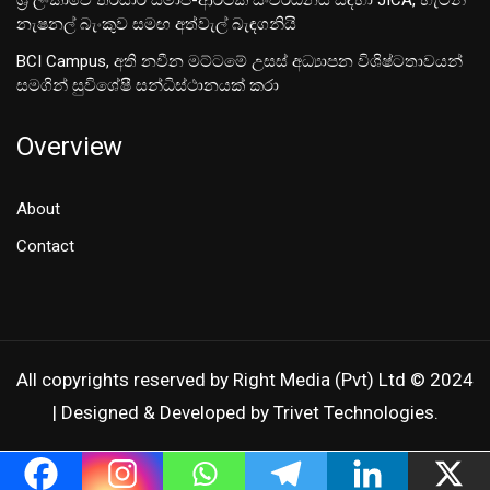
නැෂනල් බැංකුව සමඟ අත්වැල් බැඳගනියි
BCI Campus, අති නවීන මට්ටමේ උසස් අධ්‍යාපන විශිෂ්ටතාවයන්
සමගින් සුවිශේෂී සන්ධිස්ථානයක් කරා
Overview
About
Contact
All copyrights reserved by Right Media (Pvt) Ltd © 2024
| Designed & Developed by Trivet Technologies.