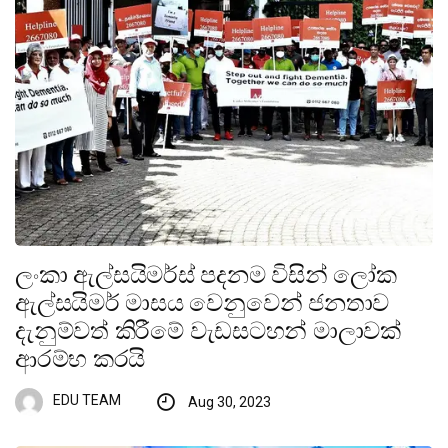
ලංකා ඇල්සයිමර්ස් පදනම විසින් ලෝක
ඇල්සයිමර් මාසය වෙනුවෙන් ජනතාව
දැනුම්වත් කිරීමේ වැඩසටහන් මාලාවක්
ආරම්භ කරයි
EDU TEAM
Aug 30, 2023