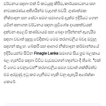
වර්ධනය සඳහා එක් වී කටයුතු කිරීම
,
කාර්යසාධනය සහ
නව්‍යකරණය අතිශයින්ම වැදගත් බවයි. ගුණාත්මක
නිෂ්පාදන සහ සේවා සමග සමාගමේ දැක්ම ඉදිරියට ගෙන
යමින් අනාගත වර්ධනය සඳහා සුවිශේෂ දායකත්වයක්
දක්වන අලෙවි කණ්ඩායම් සහ බෙදා හරින්නන් ඇගැයීම
සඳහා වඩාත් සුදුසු වේදිකාව මෙම තරගාවලිය බවද ඔවුහු
සඳහන් කළහ. බේකරි සහ ආහාර නිෂ්පාදන කර්මාන්තයේ
ඉදිරියෙන්ම සිටින
Finagle Lanka
සමාගම සිය ශ්‍රම බලකාය
බල ගැන්වීම සඳහා විවිධ වැඩසටහන් හඳුන්වා දී තිබේ.
“
එක්
වී හෙට වෙනුවෙන්
”
තරගාවලිය සමග වඩාත් ශක්තිමත්ව
එම අරමුණු ඉටු කර ගැනීමට හැකි වනු ඇතැයි අපේක්ෂා
කෙරේ.