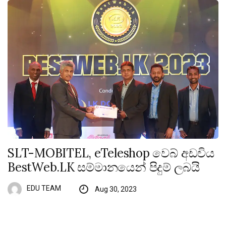
SLT-MOBITEL, eTeleshop වෙබ් අඩවිය
BestWeb.LK සම්මානයෙන් පිදුම් ලබයි
EDU TEAM
Aug 30, 2023