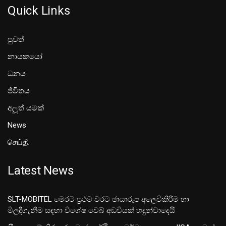
Quick Links
පුවත්
නායකයෝ
ධනය
ජීවිතය
අලූත් යමක්
News
செய்தி
Latest News
SLT-MOBITEL මෙරට ප්‍රථම වරට ඡායාරූප අලෙවිකිරීම හා
මිලදීගැනීම සඳහා විශේෂ වෙබ් අඩවියක් හදුන්වාදෙයි