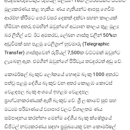
අයදුම්කරුවෙකුට රුපියල් මිලියන 10ක උපරිමයකට යටත්ව
මූල්‍යකරණය කළ හැකිය. ණය ගැතියන්ට ආපසු ගෙවීම්
ආරම්භ කිරීමට පෙර වසර දෙකක් දක්වා සහන කාලයක්
හිමිවන අතර, එමඟින් ඔවුන්ගේ අධ්‍යාන කාලය තුළ මූල්‍ය
බර ලිහිල් වේ. ඊට අමතරව, ලේඛන ගාස්තු වලින් 50%ක
අඩුවීමක් සහ පළමු ටෙලිග්‍රාෆ් හුවමාරු (Telegraphic
Transfer) ගාස්තුවෙන් රුපියල් 7,500ක වට්ටමක් ඔවුන්ට
ලැබෙනු ඇත. එමගින් ඔවුන්ගේ පිරිවැය තවදුරටත් අඩු වේ.
කොමර්ෂල් බැංකුව ලෝකයේ හොඳම බැංකු 1000 අතරට
පත්වු පළමු දේශීය බැංකුව වන අතර කොළඹ කොටස්
වෙළඳපල බැංකු අංශයේ ඉහළම වෙළඳපල
ප්‍රාග්ධනකරණයක් ඇති බැංකුව වේ. ශ්‍රී ලංකාවේ සුළු සහ
මධ්‍යම පරිමාණයේ ව්‍යාපාර වලට විශාලතම ණය
සම්පාදනය කරන්නා මෙන්ම දේශීය බැංකු ක්ෂේත්‍රයේ
ඩිජිටල් නව්‍යකරණය සඳහා ප්‍රමුඛයෙකු වන කොමර්ෂල්