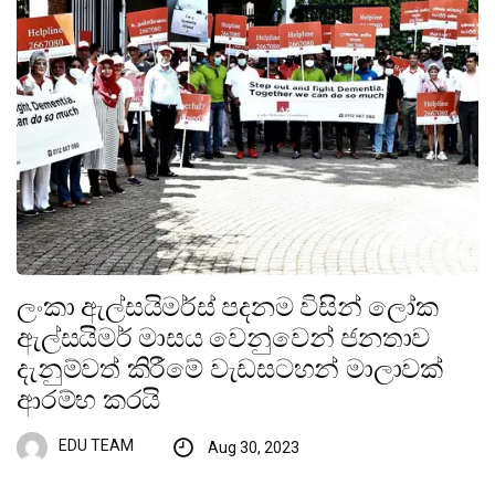
ලංකා ඇල්සයිමර්ස් පදනම විසින් ලෝක
ඇල්සයිමර් මාසය වෙනුවෙන් ජනතාව
දැනුම්වත් කිරීමේ වැඩසටහන් මාලාවක්
ආරම්භ කරයි
EDU TEAM
Aug 30, 2023