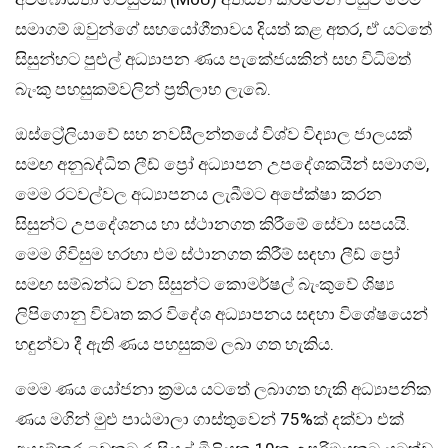
සමාගම් ඔවුන්ගේ සහයෝගීතාවය දියත් කළ අතර, ඒ යටතේ
සිසුන්හට පුළුල් අධ්‍යාපන ණය පැකේජයකින් සහ විධිමත්
බැංකු පහසුකම්වලින් ප්‍රතිලාභ ලැබේ.
ඔස්ට්‍රේලියාවේ සහ නවසීලන්තයේ විශ්ව විද්‍යාල ජාලයක්
සමඟ අනුබද්ධිත ලීඩ් ප්‍රෝ අධ්‍යාපන උපදේශකයින් සමාගම,
මෙම රටවල්වල අධ්‍යාපනය ලැබීමට අපේක්ෂා කරන
සිසුන්ට උපදේශනය හා ස්ථානගත කිරීමේ සේවා සපයයි.
මෙම ගිවිසුම හරහා එම ස්ථානගත කිරීම් සඳහා ලීඩ් ප්‍රෝ
සමඟ සම්බන්ධ වන සිසුන්ට කොමර්ෂල් බැංකුවේ ශිෂ්‍ය
ලිපිගොනු විවෘත කර විදේශ අධ්‍යාපනය සඳහා විශේෂයෙන්
හඳුන්වා දී ඇති ණය පහසුකම ලබා ගත හැකිය.
මෙම ණය යෝජනා ක්‍රමය යටතේ ලබාගත හැකි අධ්‍යාපනික
ණය මගින් මුළු පාඨමාලා ගාස්තුවෙන් 75%ක් දක්වා එක්