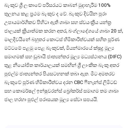
බැංකුව ශ්‍රී ලංකාවේ පරිසරයට කාබන් මුදාහැරීම 100%
තුලනය කළ ප්‍රථම බැංකුව ද වේ. බැංකුව දිවයින පුරා
උපායමාර්ගිකව පිහිටා ඇති ශාඛා සහ ස්වයංක්‍රීය යන්ත්‍ර
ජාලයක් ක්‍රියාත්මක කරන අතර, බංග්ලාදේශයේ ශාඛා 20 ක්,
මාලදිවයිනේ බහුතර කොටස් හිමිකාරිත්වයක් සහිත පූර්ණ
මට්ටමේ පළමු පෙළ බැංකුවක්, මියන්මාරයේ ක්ෂුද්‍ර මූල්‍ය
සමාගමක් සහ ඩුබායි ජාත්‍යන්තර මූල්‍ය මධ්‍යස්ථානය (DIFC)
තුළ නියෝජිත කාර්යාලයක් සමඟින් ශ්‍රී ලාංකික බැංකු අතර
පුළුල්ම ජාත්‍යන්තර පියසටහනක් තබා ඇත. මීට අමතරව
බැංකුවේ පූර්ණ හිමිකාරීත්වය දරන CBC ෆිනෑන්ස් ලිමිටඩ්
සහ කොමර්ෂල් ඉන්ෂුවරන්ස් බ්‍රෝකර්ස් සමාගම තම ශාඛා
ජාල හරහා පුළුල් පරාසයක මූල්‍ය සේවා සපයයි.