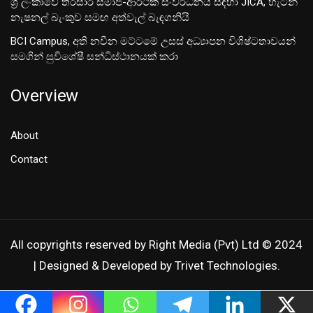
ශ‍්‍රී ලංකාවේ තිරසාර සමාජ-ආර්ථික සංවර්ධනය සඳහා JICA, හැටන්
නැෂනල් බැංකුව සමඟ අත්වැල් බැඳගනියි
BCI Campus, අති නවීන මට්ටමේ උසස් අධ්‍යාපන විශිෂ්ටතාවයන්
සමගින් සුවිශේෂී සන්ධිස්ථානයක් කරා
Overview
About
Contact
All copyrights reserved by Right Media (Pvt) Ltd © 2024
| Designed & Developed by Trivet Technologies.