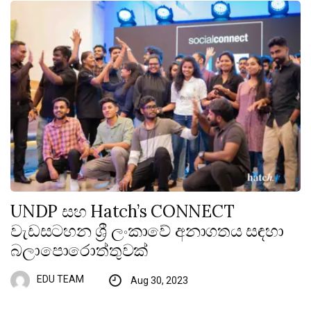
UNDP සහ Hatch’s CONNECT
වැඩසටහන ශ්‍රී ලංකාවේ අනාගතය සඳහා
බලාපොරොත්තුවක්
EDU TEAM
Aug 30, 2023