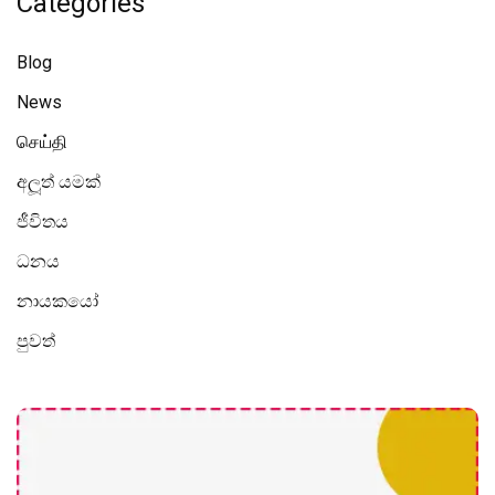
Categories
Blog
News
செய்தி
අලූත් යමක්
ජීවිතය
ධනය
නායකයෝ
පුවත්