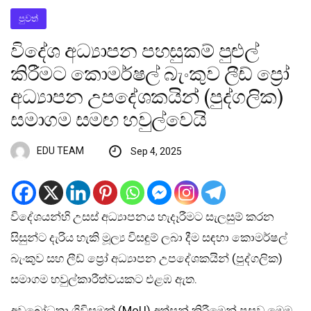
පුවත්
විදේශ අධ්‍යාපන පහසුකම් පුළුල්
කිරීමට කොමර්ෂල් බැංකුව ලීඩ් ප්‍රෝ
අධ්‍යාපන උපදේශකයින් (පුද්ගලික)
සමාගම සමඟ හවුල්වෙයි
EDU TEAM
Sep 4, 2025
විදේශයන්හි උසස් අධ්‍යාපනය හැදෑරීමට සැලසුම් කරන
සිසුන්ට දැරිය හැකි මූල්‍ය විසඳුම් ලබා දීම සඳහා කොමර්ෂල්
බැංකුව සහ ලීඩ් ප්‍රෝ අධ්‍යාපන උපදේශකයින් (පුද්ගලික)
සමාගම හවුල්කාරීත්වයකට එළඹ ඇත.
අවබෝධතා ගිවිසුමක් (MoU) අත්සන් කිරීමෙන් පසුව මෙම