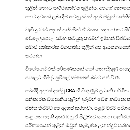
තුලින් නොව සාර්ථකත්වය තුලින්ය. අපගේ අනාගත
හෙට දවසක් ලබා දීම වෙනුවෙන් අදම ඔවුන් ශක්තිමත්
වැඩි දුරටත් අදහස් දක්වමින් ඒ මහතා සඳහන් කර සිට
වෙළෙඳපොල සමඟ කටයුතු කරමින් ඉමහත් විශ්වාස
සමාජ සත්කාරක ව්‍යාපෘතිය තුලින් අප ආයතනයෙන් ස
කරනවා.
විශේෂයේ එක් පරිගණකයක් හෝ නොතිබුණු පාසල්ව
පාසලට හිමි වූ සුවිසල් සම්පතක් බවට පත් විණ.
මෙහිදී අදහස් දැක්වූ CBA හි විකුණුම් ප්‍රධානී හර්
සත්කාරක ව්‍යාපෘතිය තුලින් දරුවන් වෙත නව්‍ය තා
ජනිත කිරීමට අප අදහස් කරනවා. පළමු වරට පරි
කළ නොහැකි අතර ඔහු ඒ පිළිබඳව ඉගෙන ගැනීමට
පරිත්‍යාගයන් තුළින් ඔවුන් කැමැත්ත උනන්දුව හ