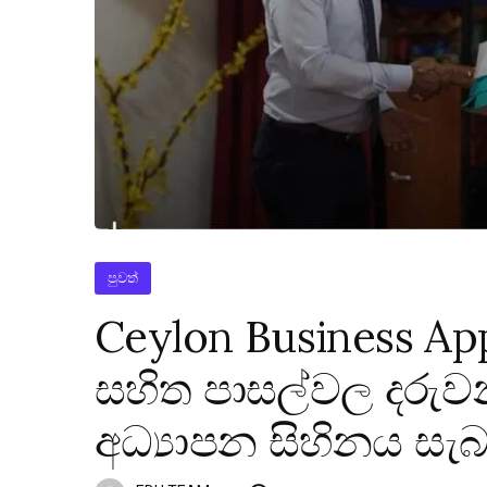
පුවත්
Ceylon Business Ap
සහිත පාසල්වල දරු
අධ්‍යාපන සිහිනය සැබ