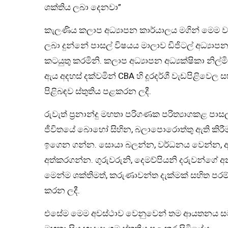
ශක්තිය ලබා දෙනවා”
කැලණිය කලාප අධ්‍යාපන කාර්යාලය මගින් මෙම ව්
ලබා දුන්නේ පාසල් විෂයය මාලාව ඩිජිටල් අධ්‍යාප
කටයුතු කරමිනි. කලාප අධ්‍යාපන අධ්‍යක්ෂිකා නි
ඇය අදහස් දක්වමින් CBA හි දූරදර්ශී වැඩපිළිවෙ
පිළිබඳව ස්තුතිය පළකරන ලදී.
රුවැත් ප්‍රනාන්දු මහතා පරිගණක පරිත්‍යාගකළ ප
ජීවිතයේ බොහෝ සිහින, බලාපොරොත්තු ඇති කිරීම
ඉගෙන ගන්න. සොයා බලන්න, වර්ධනය වෙන්න, 
අත්කරගන්න. ගුරුවරුනි, දෙමව්පියනි දරුවන්ගේ අන
මෙන්ම ශක්තිමත්, කරුණාවන්ත දැක්මක් සහිත පරම
කරන ලදී.
එසේම මෙම අවස්ථාව වෙනුවෙන් තම ආයතනය සම