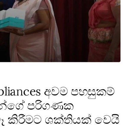
pliances අවම පහසුකම්
වන්ගේ පරිගණක
ෑ කිරීමට ශක්තියක් වෙයි