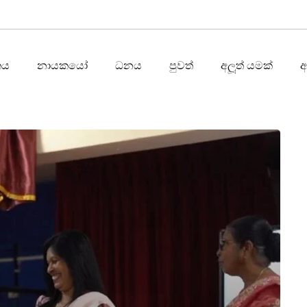
තය
නායකයෝ
ධනය
පුවත්
අලූත් යමක්