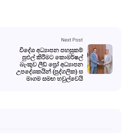
Next Post
විදේශ අධ්‍යාපන පහසුකම්
පුළුල් කිරීමට කොමර්ෂල්
බැංකුව ලීඩ් ප්‍රෝ අධ්‍යාපන
උපදේශකයින් (පුද්ගලික) ස
මාගම සමඟ හවුල්වෙයි