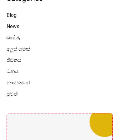
Blog
News
செய்தி
අලූත් යමක්
ජීවිතය
ධනය
නායකයෝ
පුවත්