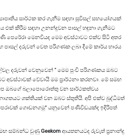
‍යාපෘතිය සාර්ථක කර ගැනීම සඳහා සුවිසල් සහයෝගයක්
නය එක් කිරීම සඳහා උනන්දුවන පාසල් හඳුනා ගැනීමට
ල්මිණි පෙරේරා මෙනවියද මෙම අවස්ථාවට එක්ව සිටි අතර
ල සහ පාසල් දරුවන් වෙත පරිගණක ලබා දීමේ කාර්ය භාරය
ාසල්වල දරුවන් වෙනුවෙන් “ මෙම පුංචි පරිගණකය ඔබට
ට අවස්ථාවක් වේවායි මම ප්‍රාර්ථනා කරනවා. මේ සමඟ
අප ඔබගේ බලාපොරොත්තු වන සාර්ථකත්වය
ාගතයට ශක්තියක් වන ඔබට ස්තුතියි. අපි එක්ව බුද්ධිමත්
්පරාවක් ගොඩනගමු” යනුවෙන් පණිවිඩයක්ද ඉදිරිපත්
ඟ සම්බන්ධ වුණු
Geekom
ආයතනයටද රුවැත් ප්‍රනාන්දු