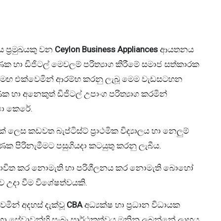
ය ප්‍රමුඛයකු වන
Ceylon Business Appliances
ආයතනය
 හා ඩිජිටල් මෙවලම් පරිත්‍යාග කිරීමේ සමාජ සත්කාරක
මඟ එක්වෙමින් ආරම්භ කරනු ලැබූ මෙම වැඩසටහන
ා අනෙකුත් ඩිජිටල් උපාංග පරිත්‍යාග කරමින්
ෂා කෙරේ.
 ලෙස කඩවත බැප්ටිස්ට් ප්‍රාථමික විද්‍යාලය හා නෙලුම්
ක පිරිනැමීමට පසුගියදා කටයුතු කරනු ලැබීය.
් භාවිත කර නොමැති හා පරිශීලනය කර නොමැති බොහෝ
ව උදා වීම විශේෂත්වයකි.
ින් අදහස් දැක්වූ
CBA
අධ්‍යක්ෂ හා ප්‍රධාන විධායක
ාදන හා සේවාවන්හි සැබෑ සාර්ථකත්වය මනිනු ලබන්නේ ලාභය