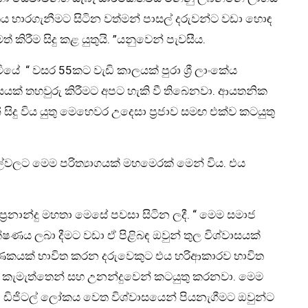
ය භාරගැනීමට සිටින වත්මන් පාසල් දරුවන්ට වඩා හොඳ
 කිරීම සිදු කළ යුතුයි. ”යනුවෙන් පැවසීය.
ියේ “ වසර 55කට වැඩි කාලයක් පුරා ශ්‍රී ලාංකේය
යක් තහවුරු කිරීමට අපට හැකි වී තිබෙනවා. ආයතනික
ිදු විය යුතු මෙහෙවර උදෙසා ප්‍රජාව සමඟ එක්ව කටයුතු
ලට මෙම පරිත්‍යාගයක් මහමෙරක් මෙන් විය. එය
ශික ප්‍රනාන්දු මහතා මෙසේ පවසා සිටින ලදී. “ මෙම සමාජ
ක්ෂණය ලබා දීමට වඩා ඒ පිළිබඳ ඔවුන් තුල විශ්වාසයක්
ගණකයක් භාවිත කරන දරුවෙකුට එය හරිආකාරව භාවිත
 කැමැත්තෙන් සහ උනන්දුවෙන් කටයුතු කරනවා. මෙම
රහා ඩිජිටල් ලෝකය වෙත විශ්වාසයෙන් පියනැගීමට ඔවුන්ට