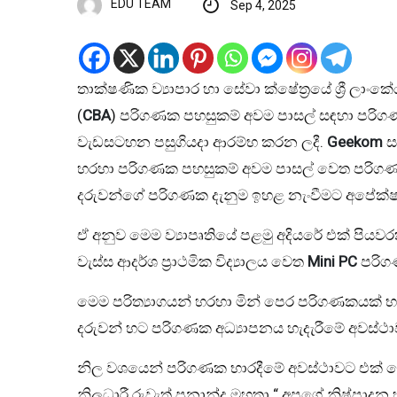
EDU TEAM
Sep 4, 2025
තාක්ෂණික ව්‍යාපාර හා සේවා ක්ෂේත්‍රයේ ශ්‍රී ලාංකේ
(
CBA
) පරිගණක පහසුකම් අවම පාසල් සඳහා පරිගණක
වැඩසටහන පසුගියදා ආරම්භ කරන ලදී.
Geekom
ස
හරහා පරිගණක පහසුකම් අවම පාසල් වෙත පරිගණක හ
දරුවන්ගේ පරිගණක දැනුම ඉහළ නැංවීමට අපේක්
ඒ අනුව මෙම ව්‍යාපෘතියේ පළමු අදියරේ එක් පියවරක්
වැස්ස ආදර්ශ ප්‍රාථමික විද්‍යාලය වෙත
Mini PC
පරිගණ
මෙම පරිත්‍යාගයන් හරහා මින් පෙර පරිගණකයක
දරුවන් හට පරිගණක අධ්‍යාපනය හැදැරීමේ අවස්ථා
නිල වශයෙන් පරිගණක භාරදීමේ අවස්ථාවට එක් වෙම
නිලධාරී රුවැත් ප්‍රනාන්දු මහතා “ අපගේ නිෂ්ප