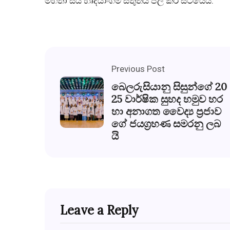
මහතා සිය හෘදයාංගම ස්තුතිය පල කර සිටියේය.
Previous Post
බෙලරුසියානු සිසුන්ගේ 20
25 වාර්ෂික සුහද හමුව හර
හා අනාගත වෛද්‍ය ප්‍රජාව
ගේ ජයග්‍රහණ සමරනු ලබ
යි
Leave a Reply