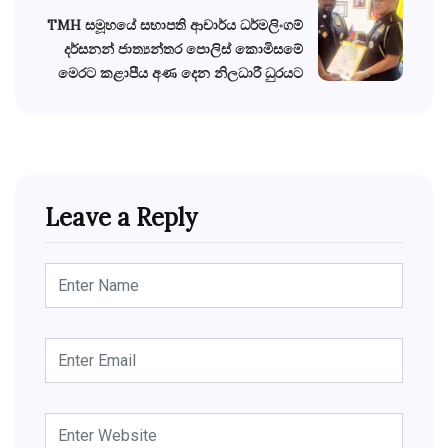
TMH සමූහයේ සභාපති ආචාර්ය ධර්මලිංගම්
දර්සනන් ජාත්‍යන්තර පොලිස් කොමිසමේ
මෙරට කළාපීය අණ දෙන නිලධාරී ධුරයට
Leave a Reply