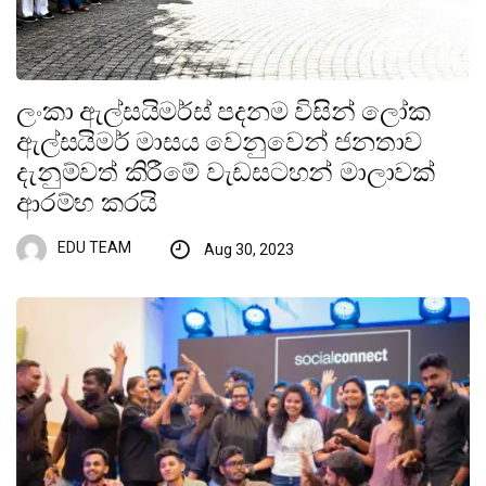
ලංකා ඇල්සයිමර්ස් පදනම විසින් ලෝක
ඇල්සයිමර් මාසය වෙනුවෙන් ජනතාව
දැනුම්වත් කිරීමේ වැඩසටහන් මාලාවක්
ආරම්භ කරයි
EDU TEAM
Aug 30, 2023