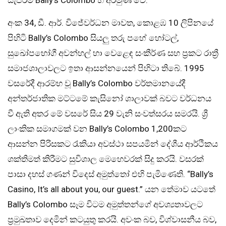
අංක 34, ඩී. ආර්. විජේවර්ධන මාවත, කොළඹ 10 ලිපිනයේ
පිහිටි Bally’s Colombo සියලු තරු පහේ හෝටල්,
සුඛෝපභෝගී අවන්හල් හා වෙළෙඳ සංකීර්ණ සහ ප්‍රකට රාත්‍රී
සමාජශාලාවලට ඉතා ආසන්නයෙන් පිහිටා තිබේ. 1995
වසරේදී ආරම්භ වූ Bally’s Colombo වර්තමානයේදී
අන්තර්ජාතික මට්ටමේ කැසිනෝ ශාලාවක් බවට වර්ධනය
වී ඇති අතර මේ වසරේ සිය 29 වැනි සංවත්සරය සමරයි. ශ්‍රී
ලාංකික සමාගමක් වන Bally’s Colombo 1,200කට
ආසන්න පිරිසකට රැකියා අවස්ථා සපයමින් දේශීය ආර්ථිකය
ශක්තිමත් කිරීමට සුවිශාල මෙහෙවරක් සිදු කරයි. වසරක්
පාසා දහස් ගණන් විදෙස් අමුත්තෝ එහි පැමිණෙති. “Bally’s
Casino, It’s all about you, our guest.” යන තේමාව යටතේ
Bally’s Colombo සෑම විටම අමුත්තන්ගේ අවශ්‍යතාවලට
ප්‍රමුඛතාව දෙමින් කටයුතු කරයි. අවංක බව, විශ්වාසනීය බව,