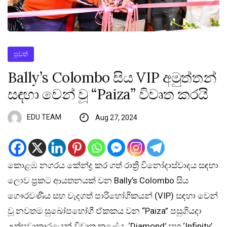
පුවත්
Bally’s Colombo සිය VIP අමුත්තන්
සඳහා වෙන් වූ “Paiza” විවෘත කරයි
EDU TEAM
Aug 27, 2024
කොළඹ නගරය කේන්ද්‍ර කර ගත් රාත්‍රී විනෝදාස්වාදය සඳහා
ලොව ප්‍රකට ආයතනයක් වන Bally’s Colombo සිය
ගෞරවණීය සහ වැදගත් පාරිභෝගිකයන් (VIP) සඳහා වෙන්
වූ නවතම සුඛෝපභෝගී ඒකකය වන “Paiza” පසුගියදා
උත්සවාකාරයෙන් විවෘත කළේය. ‘Diamond’ සහ ‘Infinity’