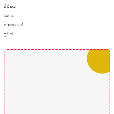
ජීවිතය
ධනය
නායකයෝ
පුවත්