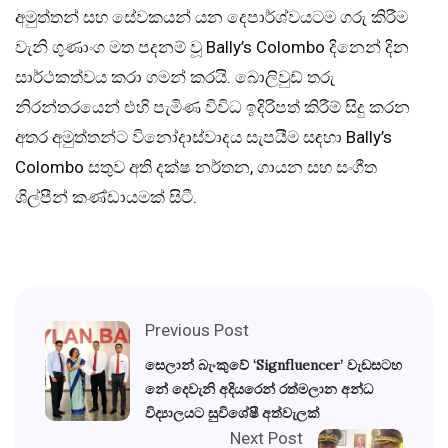
අමුත්තන් සහ සේවකයන් යන දෙපාර්ශ්වයටම ගරු කිරීම
වැනි ගුණාංග මත පදනම් වූ Bally’s Colombo දිනෙන් දින
සාර්ථකත්වය කරා ගමන් කරයි. බොලිවුඩ් තරු
නිරන්තරයෙන් එහි පැමිණ විවිධ ඉදිරිපත් කිරීම් සිදු කරන
අතර අමුත්තන්ට විනෝදාස්වාදය සැපයීම සඳහා Bally’s
Colombo සතුව අති දක්ෂ නර්තන, ගායන සහ සංගීත
ශිල්පීන් කණ්ඩායමක් සිටී.
Previous Post
සෙලාන් බැංකුවේ ‘Signfluencer’ වැඩසටහ
නේ දෙවැනි අදියරෙන් රත්මලාන අන්ධ
විද්‍යාලයට සුවිශේෂී අත්වැලක්
Next Post