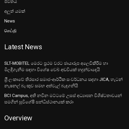
ජීවිතය
අලූත් යමක්
News
செய்தி
Latest News
SLT-MOBITEL මෙරට ප්‍රථම වරට ඡායාරූප අලෙවිකිරීම හා
මිලදීගැනීම සඳහා විශේෂ වෙබ් අඩවියක් හදුන්වාදෙයි
ශ‍්‍රී ලංකාවේ තිරසාර සමාජ-ආර්ථික සංවර්ධනය සඳහා JICA, හැටන්
නැෂනල් බැංකුව සමඟ අත්වැල් බැඳගනියි
BCI Campus, අති නවීන මට්ටමේ උසස් අධ්‍යාපන විශිෂ්ටතාවයන්
සමගින් සුවිශේෂී සන්ධිස්ථානයක් කරා
Overview