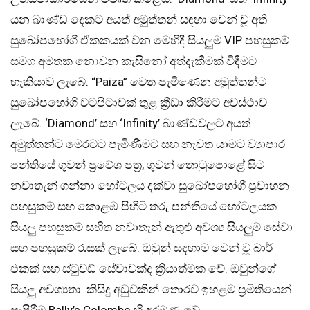
යන ඛාණ්ඩ දෙකට අයත් අමුත්තන් සඳහා වෙන් වූ අති
සුඛෝපභෝගී ඒකකයක් වන මෙහිදී සියලුම VIP පහසුකම්
සමග අමතක නොවන කැසිනෝ අත්දැකීමක් විඳීමට
හැකියාව ලැබේ. “Paiza” වෙත පැමිණෙන අමුත්තන්ට
සුඛෝපභෝගී වටපිටාවක් තුළ ක්‍රීඩා කිරීමට අවස්ථාව
ලැබේ. ‘Diamond’ සහ ‘Infinity’ ඛාණ්ඩවලට අයත්
අමුත්තන්ට මෙරටට පැමිණීමට සහ නැවත යාමට ව්‍යාපාර
පන්තියේ ගුවන් ප්‍රවේශ පත්‍ර, ගුවන් තොටුපොළේ සිට
නවාතැන් ගන්නා හෝටලය දක්වා සුඛෝපභෝගී ප්‍රවාහන
පහසුකම් සහ කොළඹ පිහිටි තරු පන්තියේ හෝටලයක
සියලු පහසුකම් සහිත නවාතැන් ඇතුළු අවශ්‍ය සියලුම සේවා
සහ පහසුකම් රැසක් ලැබේ. ඔවුන් සඳහාම වෙන් වූ බාර්
එකක් සහ ස්ටුවඩ් සේවාවක්ද ක්‍රියාත්මක වේ. ඔවුන්ගේ
සියලු අවශ්‍යතා කිසිදු අඩුවකින් තොරව ඉහළම ප්‍රමිතියෙන්
සැපිරීම Bally’s Colombo හි අරමුණ වේ.