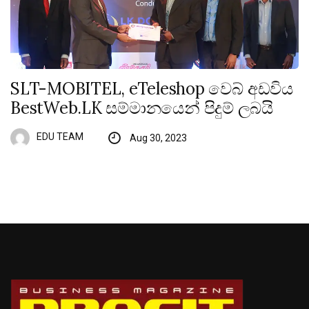
SLT-MOBITEL, eTeleshop වෙබ් අඩවිය
BestWeb.LK සම්මානයෙන් පිදුම් ලබයි
EDU TEAM
Aug 30, 2023