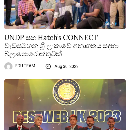
UNDP සහ Hatch’s CONNECT
වැඩසටහන ශ්‍රී ලංකාවේ අනාගතය සඳහා
බලාපොරොත්තුවක්
EDU TEAM
Aug 30, 2023