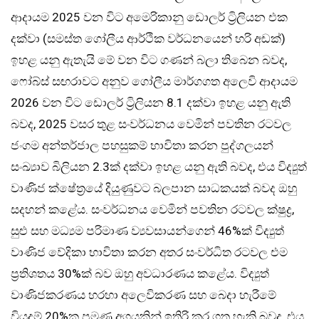
ආදායම 2025 වන විට අමෙරිකානු ඩොලර් ට්‍රිලියන එක
දක්වා (සමස්ත ගෝලීය ආර්ථික වර්ධනයෙන් හරි අඩක්)
ඉහළ යනු ඇතැයි මේ වන විට ගණන් බලා තිබෙන බවද,
ෆෝබ්ස් සඟරාවට අනුව ගෝලීය මාර්ගගත අලෙවි ආදායම
2026 වන විට ඩොලර් ට්‍රිලියන 8.1 දක්වා ඉහළ යනු ඇති
බවද, 2025 වසර තුළ සංවර්ධනය වෙමින් පවතින රටවල
ජංගම අන්තර්ජාල පහසුකම් භාවිතා කරන පුද්ගලයන්
සංඛ්‍යාව බිලියන 2.3ක් දක්වා ඉහළ යනු ඇති බවද, එය විද්‍යුත්
වාණිජ ක්ෂේත්‍රයේ දියුණුවට බලපාන සාධකයක් බවද ඔහු
සදහන් කළේය. සංවර්ධනය වෙමින් පවතින රටවල ක්ෂුද්‍ර,
සුළු සහ මධ්‍යම පරිමාණ ව්‍යවසායන්ගෙන් 46%ක් විද්‍යුත්
වාණිජ වේදිකා භාවිතා කරන අතර සංවර්ධිත රටවල එම
ප්‍රතිශතය 30%ක් බව ඔහු අවධාරණය කළේය. විද්‍යුත්
වාණිජකරණය හරහා අලෙවිකරණ සහ බෙදා හැරීමේ
වියදම් 20%ක පමණ අගයකින් ඉතිරි කර ගත හැකි බවද, එය