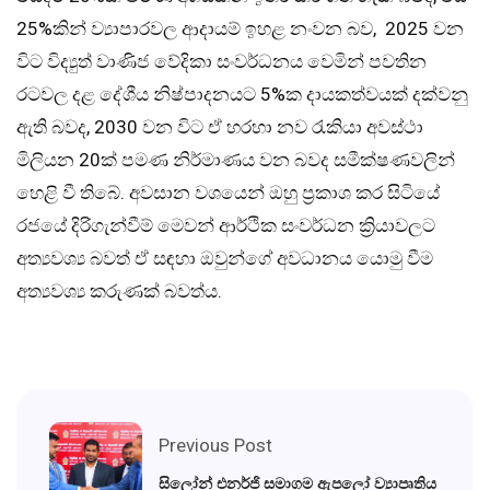
25%කින් ව්‍යාපාරවල ආදායම් ඉහළ නංවන බව, 2025 වන
විට විද්‍යුත් වාණිජ වේදිකා සංවර්ධනය වෙමින් පවතින
රටවල දළ දේශීය නිෂ්පාදනයට 5%ක දායකත්වයක් දක්වනු
ඇති බවද, 2030 වන විට ඒ හරහා නව රැකියා අවස්ථා
මිලියන 20ක් පමණ නිර්මාණය වන බවද සමීක්ෂණවලින්
හෙළි වී තිබේ. අවසාන වශයෙන් ඔහු ප්‍රකාශ කර සිටියේ
රජයේ දිරිගැන්වීම් මෙවන් ආර්ථික සංවර්ධන ක්‍රියාවලට
අත්‍යවශ්‍ය බවත් ඒ සඳහා ඔවුන්ගේ අවධානය යොමු වීම
අත්‍යවශ්‍ය කරුණක් බවත්ය.
Previous Post
සිලෝන් එනර්ජි සමාගම ඇපලෝ ව්‍යාපෘතිය