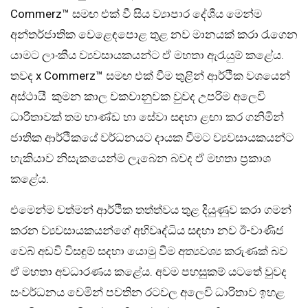
Commerz™ සමඟ එක් වී සිය ව්‍යාපාර දේශීය මෙන්ම
අන්තර්ජාතික වෙ‌ළෙඳපොළ තුළ නව මානයක් කරා රැගෙන
යාමට ලාංකීය ව්‍යවසායකයන්ට ඒ මහතා ඇරැයුම් කළේය.
තවද x Commerz™ සමඟ එක් වීම තුළින් ආර්ථික වශයෙන්
අස්ථායී කුමන කාල වකවානුවක වුවද උපරිම අලෙවි
ධාරිතාවක් තම භාණ්ඩ හා සේවා සඳහා ළඟා කර ගනිමින්
ජාතික ආර්ථිකයේ වර්ධනයට දායක වීමට ව්‍යවසායකයන්ට
හැකියාව නිසැකයෙන්ම ලැබෙන බවද ඒ මහතා ප්‍රකාශ
කළේය.
එමෙන්ම වත්මන් ආර්ථික තත්ත්වය තුළ දියුණුව කරා ගමන්
කරන ව්‍යවසායකයන්ගේ අභිවෘද්ධිය සඳහා නව ඊ-වාණිජ
වෙබ් අඩවි විසඳුම් සදහා යොමු වීම අත්‍යවශ්‍ය කරුණක් බව
ඒ මහතා අවධාරණය කළේය. අවම පහසුකම් යටතේ වුවද
සංවර්ධනය වෙමින් පවතින රටවල අලෙවි ධාරිතාව ඉහළ