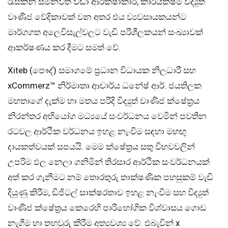
රැසකින් සමන්විත වඩා ආරක්ෂාකාරී, කාර්යක්ෂම විද්‍යුත්
වාණිජ වේදිකාවක් වන අතර එය ව්‍යවසායකයන්ට
මාර්ගගත අලෙවිසැල්වලට වැඩි පරිශීලකයන් සංඛ්‍යාවක්
ආකර්ෂණය කර දීමට සමත් වේ.
Xiteb (පෞද්) සමාගමේ ප්‍රධාන විධායක නිලධාරී සහ
xCommerz™ නිර්මාතෘ ආචාර්ය ධනේෂ් ආර්. ජයතිලක
මහතාගේ දැක්ම හා මතය පරිදි විද්‍යුත් වාණිජ ක්ෂේත්‍රය
නිරන්තර අභියෝග මධ්‍යයේ සංවර්ධනය වෙමින් පවතින
රටවල ආර්ථික වර්ධනය ඉහළ නැංවීම සඳහා මහඟු
දායකත්වයක් සපයයි. මෙම ක්ෂේත්‍රය සතු විභවවලින්
උපරිම ඵල නෙලා ගනිමින් තිරසාර ආර්ථික සංවර්ධනයක්
අත් කර ගැනීමට නම් තොරතුරු තාක්ෂණික පහසුකම් වැඩි
දියුණු කිරීම, ඩිජිටල් සාක්ෂරතාව ඉහළ නැංවීම සහ විද්‍යුත්
වාණිජ ක්ෂේත්‍රය කෙරෙහි පාරිභෝගික විශ්වාසය ගොඩ
නැගීම හා තහවුරු කිරීම අත්‍යවශ්‍ය වේ. එබැවින් x