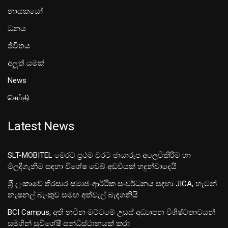
නායකයෝ
ධනය
ජීවිතය
අලූත් යමක්
News
செய்தி
Latest News
SLT-MOBITEL මෙරට ප්‍රථම වරට ඡායාරූප අලෙවිකිරීම හා
මිලදීගැනීම සඳහා විශේෂ වෙබ් අඩවියක් හදුන්වාදෙයි
ශ‍්‍රී ලංකාවේ තිරසාර සමාජ-ආර්ථික සංවර්ධනය සඳහා JICA, හැටන්
නැෂනල් බැංකුව සමඟ අත්වැල් බැඳගනියි
BCI Campus, අති නවීන මට්ටමේ උසස් අධ්‍යාපන විශිෂ්ටතාවයන්
සමගින් සුවිශේෂී සන්ධිස්ථානයක් කරා