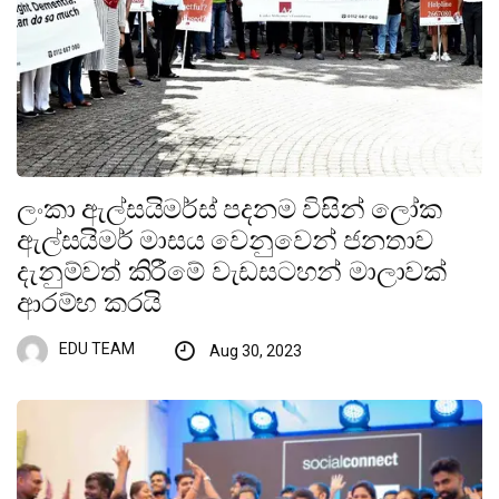
ලංකා ඇල්සයිමර්ස් පදනම විසින් ලෝක
ඇල්සයිමර් මාසය වෙනුවෙන් ජනතාව
දැනුම්වත් කිරීමේ වැඩසටහන් මාලාවක්
ආරම්භ කරයි
EDU TEAM
Aug 30, 2023