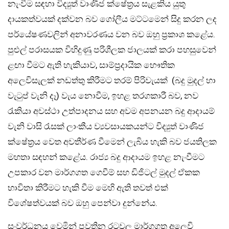
නැංවීම සඳහා විද්‍යුත් වාණිජ ක්ෂේත්‍රය සැළකිය යුතු
දායකත්වයක් දක්වන බව ගෝලීය මට්ටමෙන් සිදු කරන ලද
පර්යේෂණවලින් අනාවරණය වන බව ඔහු ප්‍රකාශ කළේය.
පුළුල් පරාසයක විහිදුණු පරිශීලක ජාලයක් කරා පහසුවෙන්
ළඟා වීමට ඇති හැකියාව, සාම්ප්‍රදායික භෞතික
අලෙවිසැලක් නඩත්තු කිරීමට තරම් පිරිවැයක් (බදු මුදල් හා
වැටුප් වැනි දෑ) වැය නොවීම, ඉහළ තරගකාරී බව, නව
රැකියා අවස්ථා උත්පාදනය සහ අවම අපනයන බදු ආදායම්
වැනි වාසි රැසක් ලාංකීය ව්‍යවසායකයන්ට විද්‍යුත් වාණිජ
ක්ෂේත්‍රය වෙත අවතීර්ණ වීමෙන් ලැබිය හැකි බව ජයතිලක
මහතා සඳහන් කළේය. රාජ්‍ය බදු ආදායම ඉහළ නැංවීමට
උපකාර වන මාර්ගගත ගෙවීම් සහ ඩිජිටල් මුදල් ඒකක
භාවිතා කිරීමට හැකි වීම මෙහි ඇති තවත් එක්
විශේෂත්වයක් බව ඔහු පෙන්වා දුන්නේය.
සංවර්ධනය වෙමින් පවතින රටවල මාර්ගගත අලෙවි