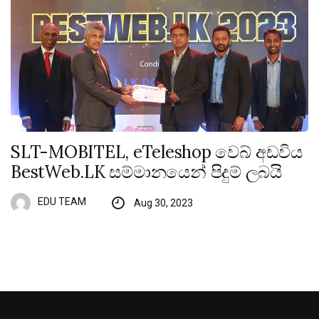
SLT-MOBITEL, eTeleshop වෙබ් අඩවිය
BestWeb.LK සම්මානයෙන් පිදුම් ලබයි
EDU TEAM
Aug 30, 2023