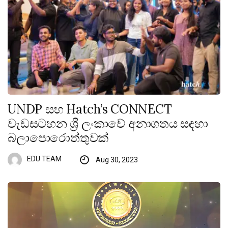
UNDP සහ Hatch’s CONNECT
වැඩසටහන ශ්‍රී ලංකාවේ අනාගතය සඳහා
බලාපොරොත්තුවක්
EDU TEAM
Aug 30, 2023