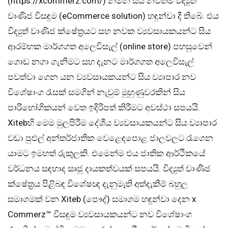
(https://xcommerz.com/) නමින් සිය නවතම විද්‍යුත්
වාණිජ විසඳුම (eCommerce solution) හඳුන්වා දී තිබේ. එය
විද්‍යුත් වාණිජ ක්ෂේත්‍රයට සහ නවක ව්‍යවසායකයන්ට සිය
ආරම්භක මාර්ගගත අලෙවිසැල් (online store) පහසුවෙන්
ගොඩ නගා ගැනීමට සහ දැනට මාර්ගගත අලෙවිසැල්
පවත්වා ගෙන යන ව්‍යවසායකයන්ට සිය ව්‍යාපාර නව
විශේෂාංග රැසක් සමගින් නැවුම් මුහුණුවරකින් සිය
පාරිභෝගිකයන් වෙත ඉදිරිපත් කිරීමට අවස්ථා සපයයි.
Xitebහි මෙම මුලපිරීම දේශීය ව්‍යවසායකයන්ට සිය ව්‍යාපාර
වඩා පුළුල් අන්තර්ජාතික වෙළෙඳපොළ ජාලවලට රැගෙන
යාමට ඉමහත් රුකුලකි. එමෙන්ම එය ජාතික ආර්ථිකයේ
වර්ධනය සඳහාද සෘජු දායකත්වයක් සපයයි. විද්‍යුත් වාණිජ
ක්ෂේත්‍රය පිළිබඳ විශේෂඥ දැනුමැති අත්දැකීම් බහුල
සමාගමක් වන Xiteb (පෞද්) සමාගම හඳුන්වා දෙන x
Commerz™ විසඳුම ව්‍යවසායකයන්ට නව විශේෂාංග