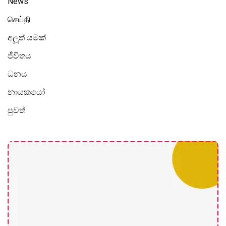
News
செய்தி
අලූත් යමක්
ජීවිතය
ධනය
නායකයෝ
පුවත්