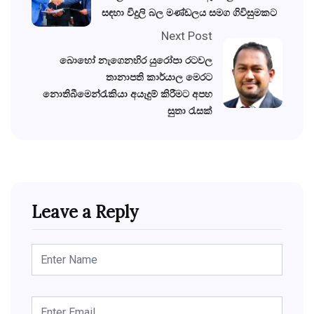
සඳහා විදුලි බල මණ්ඩලය සමග ගිවිසුමකට
Next Post
බොහෝ නැගෙනහිර යුරෝපා රටවල
තානාපති කාර්යාල මෙරට
නොතිබීමෙන්රැකියා අයැදුම් කිරීමට අපහ
සුතා රැසක්
Leave a Reply