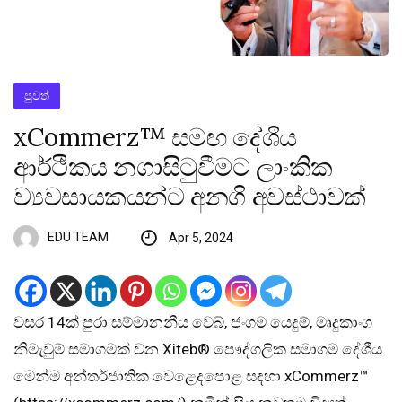
පුවත්
xCommerz™ සමඟ දේශීය
ආර්ථිකය නගාසිටුවීමට ලාංකික
ව්‍යවසායකයන්ට අනගි අවස්ථාවක්
EDU TEAM
Apr 5, 2024
වසර 14ක් පුරා සම්මානනීය වෙබ්, ජංගම යෙදුම්, මෘදුකාංග
නිමැවුම් සමාගමක් වන Xiteb® පෞද්ගලික සමාගම දේශීය
මෙන්ම අන්තර්ජාතික වෙළෙදපොළ සඳහා xCommerz™