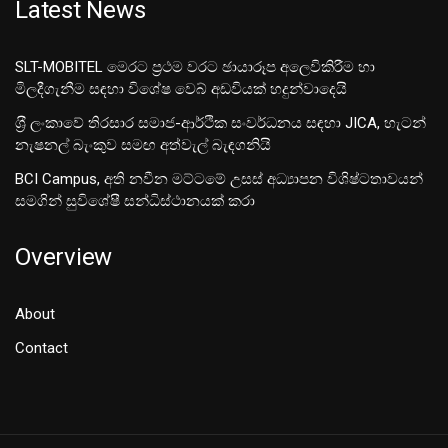
Latest News
SLT-MOBITEL මෙරට ප්‍රථම වරට ඡායාරූප අලෙවිකිරීම හා
මිලදීගැනීම සඳහා විශේෂ වෙබ් අඩවියක් හදුන්වාදෙයි
ශ‍්‍රී ලංකාවේ තිරසාර සමාජ-ආර්ථික සංවර්ධනය සඳහා JICA, හැටන්
නැෂනල් බැංකුව සමඟ අත්වැල් බැඳගනියි
BCI Campus, අති නවීන මට්ටමේ උසස් අධ්‍යාපන විශිෂ්ටතාවයන්
සමගින් සුවිශේෂී සන්ධිස්ථානයක් කරා
Overview
About
Contact