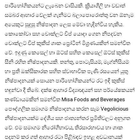
පාරිභෝගිකයන්ට ලැබෙන වාසියකි. ක්‍රියාශීලි හා වඩාත්
සමබර ආහාර වේලක් ගැනීමට බලාපොරොත්තු වන ඕනෑම
අයෙකුට සුදුසු නිෂ්පාදන ලෙස මේවා හැඳින්විය හැකිය.
කොකෝවා සහ චොක්ලට් චිප් යොදා ගෙන නිපදවන
චොක්ලට් චිප් කුකීස් ශාක ප්‍රෝටීන් මිශ්‍රණයකින් සමන්විත
වේ. ඉදුණු කෙසෙල් හා ඕට්ස් සහිත කෙසෙල් ඕට්ස් කුකීස්
සීනි රහිත නිෂ්පාදනයකි. තන්තු, පොටෑසියම්, මැග්නීසියම්
හා ප්‍රති ඔක්සිකාරක සහිත ස්වාභාවික පැණි රසයෙන් යුතු
නිෂ්පාදනයක් සොයන පාරිභෝගිකයන්ට රට ඉඳි කුකීස්
හඳුන්වා දී තිබේ. දක්ෂ ආහාර විද්‍යාඥයන් සහ පර්යේෂකයන්
කණ්ඩායමකින් සමන්විත Misa Foods and Beverages
පෞද්ගලික සමාගම නිෂ්පාදනය කරන සෑම Vegolicious
නිෂ්පාදනයක්ම දේශීය සහ ජාත්‍යන්තර ප්‍රමිතිවලට අනුගත
වේ. එම සමාගම නිරෝගීභාවය, තිරසාරහාවය හා ශාක
පදනම් කර ගත් ආහාර රටා පිළිබඳව ඉහළ අවධානයක්