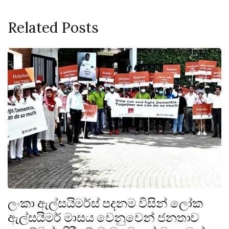
Related Posts
ලංකා ඇල්සයිමර්ස් පදනම විසින් ලෝක
ඇල්සයිමර් මාසය වෙනුවෙන් ජනතාව