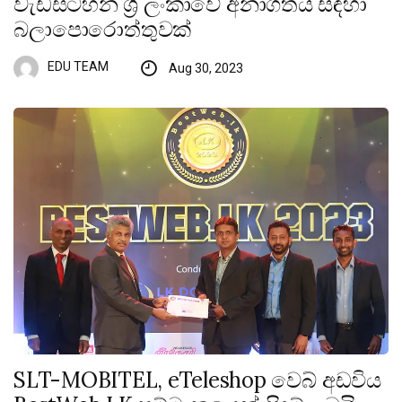
වැඩසටහන ශ්‍රී ලංකාවේ අනාගතය සඳහා
බලාපොරොත්තුවක්
EDU TEAM
Aug 30, 2023
SLT-MOBITEL, eTeleshop වෙබ් අඩවිය