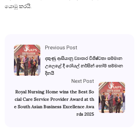
යොමු කරයි.
Previous Post
දකුණු ආසියානු ව්‍යාපාර විශිෂ්ටතා සම්මාන
උලෙළේ දී රෝයල් නර්සින් හෝම් සම්මාන
දිනයි
Next Post
Royal Nursing Home wins the Best So
cial Care Service Provider Award at th
e South Asian Business Excellence Awa
rds 2025