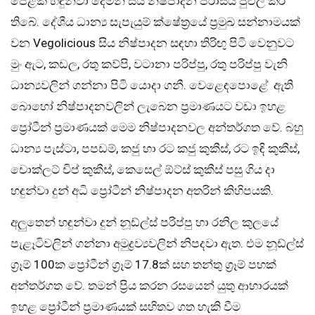
පෙළක් හඳුන්වා දෙමින් සිය නිෂ්පාදන පරාසය පුළුල් කර
තිබේ. දේශීය ධාන්‍ය සැපැයුම් ක්ෂේත්‍රයේ ප්‍රමුඛ සන්නාමයක්
වන Vegolicious සිය නිෂ්පාදන සඳහා තිරිඟු පිටි වෙනුවට
මුං ඇට, කඩල, රතු කව්පි, වටානා පරිප්පු, රතු පරිප්පු වැනි
ධාන්‍යවලින් ගන්නා පිටි යොදා ගනී. වෙළෙඳපොළේ ඇති
බොහෝ නිෂ්පාදනවලින් ලැබෙන ප්‍රමාණයට වඩා ඉහළ
ප්‍රෝටීන් ප්‍රමාණයක් මෙම නිෂ්පාදනවල අන්තර්ගත වේ. බහු
ධාන්‍ය පැස්ටා, පපඩම්, කජු හා රට කජු කුකීස්, රට ඉඳි කුකීස්,
චොක්ලට් චිප් කුකීස්, කෙසෙල් ඕට්ස් කුකීස් පසු ගිය දා
හඳුන්වා දුන් අධි ප්‍රෝටීන් නිෂ්පාදන අතරින් කිහිපයකි.
අලුතෙන් හඳුන්වා දුන් නූඩ්ල්ස් පරිප්පු හා රනිල කුලයේ
පැළෑටිවලින් ගන්නා අමුද්‍රව්‍යවලින් නිපදවා ඇත. එම නූඩ්ල්ස්
ග්‍රෑම් 100ක ප්‍රෝටීන් ග්‍රෑම් 17.8ක් සහ තන්තු ග්‍රෑම් පහක්
අන්තර්ගත වේ. තමන් ප්‍රිය කරන රසයෙන් යුතු ආහාරයක්
ඉහළ ප්‍රෝටීන් ප්‍රමාණයක් සහිතව ගත හැකි වීම