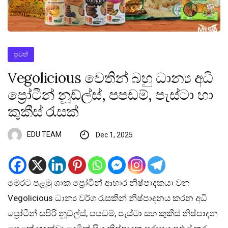
පුවත්
Vegolicious වෙතින් බහු ධාන්‍ය අධි
ප්‍රෝටීන් නූඩ්ල්ස්, පපඩම්, පැස්ටා හා
කුකීස් රැසක්
EDU TEAM
Dec 1, 2025
මෙරට පළමු ශාක ප්‍රෝටීන් ආහාර නිෂ්පාදකයා වන
Vegolicious ධාන්‍ය වර්ග රැසකින් නිෂ්පාදනය කරන අධි
ප්‍රෝටීන් සපිරි නූඩ්ල්ස්, පපඩම්, පැස්ටා සහ කුකීස් නිෂ්පාදන