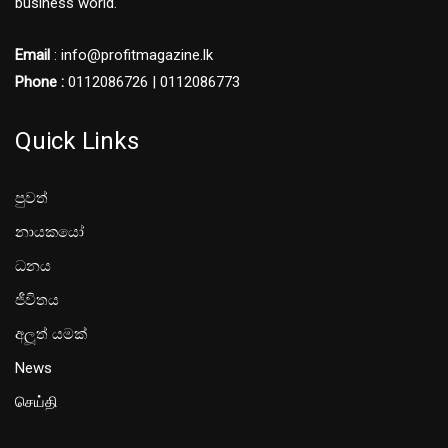
business world.
Email
: info@profitmagazine.lk
Phone :
0112086726 | 0112086773
Quick Links
පුවත්
නායකයෝ
ධනය
ජීවිතය
අලූත් යමක්
News
செய்தி