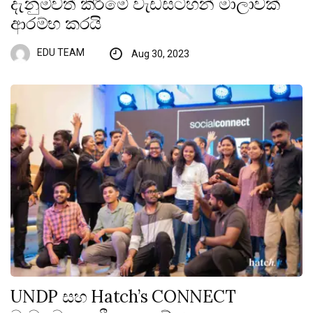
දැනුම්වත් කිරීමේ වැඩසටහන් මාලාවක්
ආරම්භ කරයි
EDU TEAM
Aug 30, 2023
UNDP සහ Hatch’s CONNECT