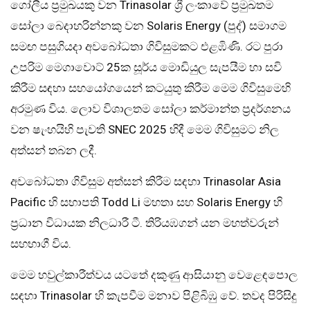
ගෝලීය ප්‍රමුඛයකු වන Trinasolar ශ්‍රී ලංකාවේ ප්‍රමුඛතම
සෝලා බෙදාහරින්නකු වන Solaris Energy (පුද්) සමාගම
සමඟ පසුගියදා අවබෝධතා ගිවිසුමකට එළඹිණි. රට පුරා
උපරිම මෙගාවොට් 25ක සූර්ය මොඩියුල සැපයීම හා සවි
කිරීම සඳහා සහයෝගයෙන් කටයුතු කිරීම මෙම ගිවිසුමෙහි
අරමුණ විය. ලොව විශාලතම සෝලා කර්මාන්ත ප්‍රදර්ශනය
වන ෂැංහයිහි පැවති SNEC 2025 හිදී මෙම ගිවිසුමට නිල
අත්සන් තබන ලදී.
අවබෝධතා ගිවිසුම අත්සන් කිරීම සඳහා Trinasolar Asia
Pacific හි සභාපති Todd Li මහතා සහ Solaris Energy හි
ප්‍රධාන විධායක නිලධාරී ටී. තිරියඹගන් යන මහත්වරුන්
සහභාගී විය.
මෙම හවුල්කාරීත්වය යටතේ දකුණු ආසියානු වෙළෙඳපොල
සඳහා Trinasolar හි කැපවීම මනාව පිළිබිඹු වේ. තවද පිරිසිදු