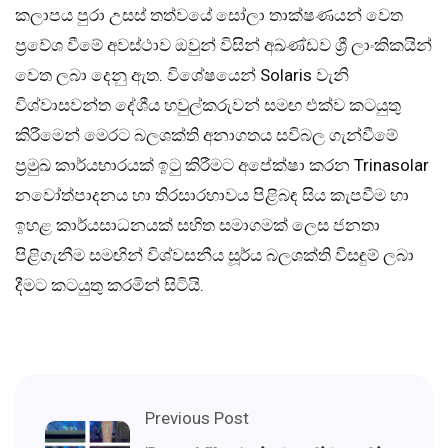
කලාපය පුරා උසස් තත්වයේ සෝලා තාක්ෂණයන් වෙත
ප්‍රවේශ වීමේ අවස්ථාව ඔවුන් විසින් අඛණ්ඩව ශ්‍රී ලාංකිකයින්
වෙත ලබා දෙනු ඇත. විශේෂයෙන් Solaris වැනි
විශ්වාසවන්ත දේශීය හවුල්කරුවන් සමඟ එක්ව කටයුතු
කිරීමෙන් මෙරට බලශක්ති අනාගතය සවිබල ගැන්වීමේ
ප්‍රමුඛ කාර්යභාරයක් ඉටු කිරීමට අපේක්ෂා කරන Trinasolar
නවෝත්පාදනය හා තිරසාරභාවය පිළිබඳ සිය කැපවීම හා
ඉහළ කාර්යසාධනයක් සහිත සමාගමක් ලෙස ජනතා
පිළිගැනීම සමඟින් විශ්වසනීය සූර්ය බලශක්ති විසඳුම් ලබා
දීමට කටයුතු කරමින් සිටියි.
Previous Post