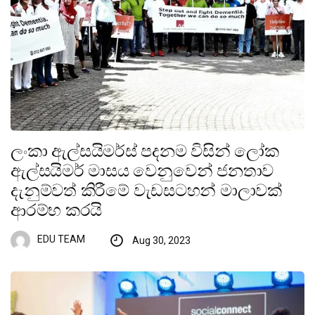
ලංකා ඇල්සයිමර්ස් පදනම විසින් ලෝක
ඇල්සයිමර් මාසය වෙනුවෙන් ජනතාව
දැනුම්වත් කිරීමේ වැඩසටහන් මාලාවක්
ආරම්භ කරයි
EDU TEAM
Aug 30, 2023