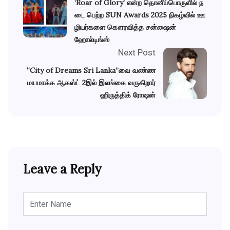
‘Roar of Glory’ என்ற தொனிப்பொருளில் ந
டை பெற்ற SUN Awards 2025 நிகழ்வில் ஊ
ழியர்களை கௌரவித்த சன்ஷைன்
ஹோல்டிங்ஸ்
Next Post
“City of Dreams Sri Lanka”வை வண்ண
மயமாக்க ஆகஸ்ட் 2இல் இலங்கை வருகிறார்
ஹிருத்திக் ரோஷன்
Leave a Reply