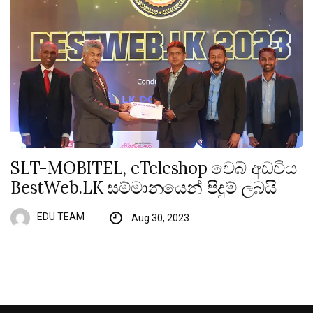
SLT-MOBITEL, eTeleshop වෙබ් අඩවිය
BestWeb.LK සම්මානයෙන් පිදුම් ලබයි
EDU TEAM
Aug 30, 2023