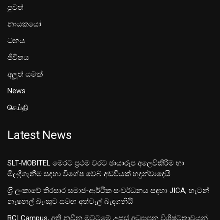
පුවත්
නායකයෝ
ධනය
ජීවිතය
අලූත් යමක්
News
செய்தி
Latest News
SLT-MOBITEL මෙරට ප්‍රථම වරට ඡායාරූප අලෙවිකිරීම හා
මිලදීගැනීම සඳහා විශේෂ වෙබ් අඩවියක් හදුන්වාදෙයි
ශ‍්‍රී ලංකාවේ තිරසාර සමාජ-ආර්ථික සංවර්ධනය සඳහා JICA, හැටන්
නැෂනල් බැංකුව සමඟ අත්වැල් බැඳගනියි
BCI Campus, අති නවීන මට්ටමේ උසස් අධ්‍යාපන විශිෂ්ටතාවයන්