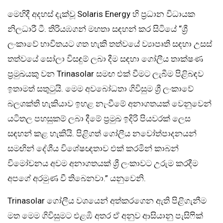
මෙහිදී අදහස් දැක්වූ Solaris Energy හි ප්‍රධාන විධායක
නිලධාරී ටී. තිරියඹගන් මහතා සඳහන් කර සිටියේ “ශ්‍රී
ලංකාවේ භාවිතයට ගත හැකි තත්වයේ ව්‍යාපෘති සඳහා උසස්
තත්වයේ සෝලා විසඳුම් ලබා දීම සඳහා ගෝලීය තාක්ෂණ
ප්‍රමුඛයකු වන Trinasolar සමඟ එක් වීමට ලැබීම පිළිබඳව
ඉතාමත් සතුටුයි. මෙම අවබෝධතා ගිවිසුම ශ්‍රී ලංකාවේ
බලශක්ති හැකියාව ඉහළ නැංවීමේ අනාගතයක් වෙනුවෙන්
යටිතල පහසුකම් ලබා දීමේ ප්‍රමුඛ ඉදිරි පියවරක් ලෙස
සඳහන් කළ හැකියි. පිළිගත් ගෝලීය නවෝත්පාදනයන්
සමඟින් දේශීය විශේෂඥතාව එක් කරමින් කාබන්
විමෝචනය අවම අනාගතයක් ශ්‍රී ලංකාවට උරුම කරදීම
අපගේ අරමුණ වී තිබෙනවා.” යනුවෙනි.
Trinasolar ගෝලීය වශයෙන් අත්කරගෙන ඇති පිළිගැනීම
මත මෙම ගිවිසුමට එළඹි අතර ඒ අනුව ආසියානු පැසිෆික්