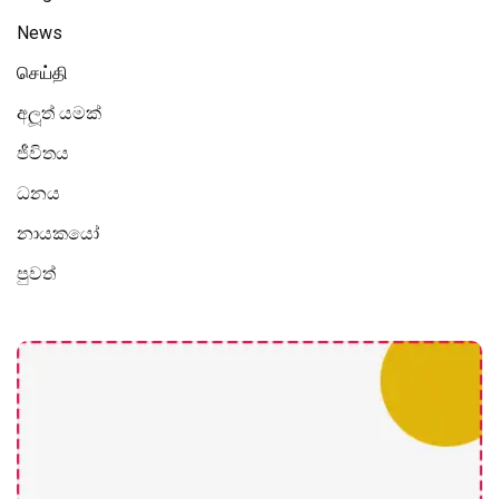
News
செய்தி
අලූත් යමක්
ජීවිතය
ධනය
නායකයෝ
පුවත්