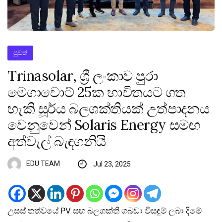
පුවත්
Trinasolar, ශ්‍රී ලංකාව පුරා
මෙගාවොට් 25ක භාවිතයට ගත
හැකි සූර්ය බලශක්තියක් උත්පාදනය
වෙනුවෙන් Solaris Energy සමඟ
අත්වැල් බැඳගනියි
EDU TEAM
Jul 23, 2025
උසස් තත්වයේ PV සහ බලශක්ති ගබඩා විසඳුම් ලබා දීමේ