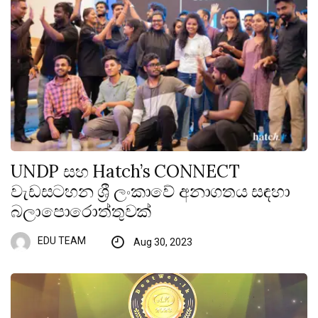
UNDP සහ Hatch’s CONNECT
වැඩසටහන ශ්‍රී ලංකාවේ අනාගතය සඳහා
බලාපොරොත්තුවක්
EDU TEAM
Aug 30, 2023