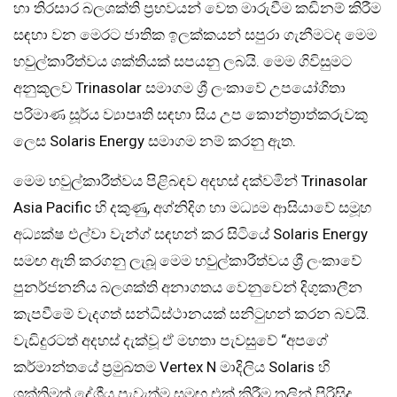
හා තිරසාර බලශක්ති ප්‍රභවයන් වෙත මාරුවීම කඩිනම් කිරීම
සඳහා වන මෙරට ජාතික ඉලක්කයන් සපුරා ගැනීමටද මෙම
හවුල්කාරීත්වය ශක්තියක් සපයනු ලබයි. මෙම ගිවිසුමට
අනුකූලව Trinasolar සමාගම ශ්‍රී ලංකාවේ උපයෝගිතා
පරිමාණ සූර්ය ව්‍යාපෘති සඳහා සිය උප කොන්ත්‍රාත්කරුවකු
ලෙස Solaris Energy සමාගම නම් කරනු ඇත.
මෙම හවුල්කාරීත්වය පිළිබඳව අදහස් දක්වමින් Trinasolar
Asia Pacific හි දකුණු, අග්නිදිග හා මධ්‍යම ආසියාවේ සමූහ
අධ්‍යක්ෂ එල්වා වැන්ග් සඳහන් කර සිටියේ Solaris Energy
සමඟ ඇති කරගනු ලැබූ මෙම හවුල්කාරීත්වය ශ්‍රී ලංකාවේ
පුනර්ජනනීය බලශක්ති අනාගතය වෙනුවෙන් දිගුකාලීන
කැපවීමේ වැදගත් සන්ධිස්ථානයක් සනිටුහන් කරන බවයි.
වැඩිදුරටත් අදහස් දැක්වූ ඒ මහතා පැවසුවේ “අපගේ
කර්මාන්තයේ ප්‍රමුඛතම Vertex N මාදිලිය Solaris හි
ශක්තිමත් දේශීය පැවැත්ම සමඟ එක් කිරීම තුලින් පිරිසිදු