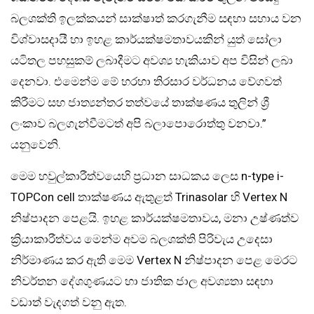
බලශක්ති ඉලක්කයන් සාක්ෂාත් කරගැනීම සඳහා සහාය වන
විශ්වාසදායී හා ඉහළ කාර්යක්ෂමතාවයකින් යුත් සෝලා
යටිතල පහසුකම් ලබාදීමට අවශ්‍ය හැකියාව අප විසින් ලබා
දෙනවා. එමෙන්ම මේ හරහා තිරසාර වර්ධනය වේගවත්
කිරීමට සහ ජාත්‍යන්තර තත්වයේ තාක්ෂණය තුලින් ශ්‍රී
ලංකාව බලගැන්වීමටත් අපි බලාපොරොත්තු වනවා.”
යනුවෙනි.
මෙම හවුල්කාරීත්වයෙහි ප්‍රධාන සාධකය ලෙස n-type i-
TOPCon cell තාක්ෂණය ඇතුළත් Trinasolar හි Vertex N
නිෂ්පාදන පෙළයි. ඉහළ කාර්යක්ෂමතාවය, මනා උෂ්ණත්ව
ක්‍රියාකාරීත්වය මෙන්ම අවම බලශක්ති පිරිවැය උදෙසා
නිර්මාණය කර ඇති මෙම Vertex N නිෂ්පාදන පෙළ මෙරට
නිවර්තන දේශගුණයට හා ජාතික ජාල අවශ්‍යතා සඳහා
වඩාත් වැදගත් වනු ඇත.