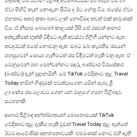
තිබූණද එම ස්ථාන පිළිබඳ අවබෝධයක් නොමැති වීම හා
ඒවා පිහිටි තැන් නොදැන සිටීම ද ඊට හේතු විය. එසේම ඒවා
ජනතාව අතර කතා බහට ලක් නොවීමද තවත් එක් කරුණක්
විය. ඒ නිසාම බොහෝ කාලයක් රිසි සේ රසවත් ආහාර
අත්දැකීමක් භුක්ති විඳීමට ඇති අවස්ථා ගිලිහී යන්නට ඇත.
තවදුරටත් එසේ නොවනු ඇත. ඔබට ඔබ කැමතිම රසයන්
පහසුවෙන් සොයා ගැනීමටත් රස විඳීමටත් හැකි වනු ඇත. ඒ
වෙනුවෙන් මඟ පෙන්වන්නට සඳරු බණ්ඩාර වීරසේකර
(බණ්ඩා) දැන් සූදානමිනි. මේ TikTok වේදිකාව තුළ Travel
Today නමින් ගිණුමක් පවත්වාගෙන යමින් සැබෑ ශ්‍රී
ලාංකේය රස ලොවට ගෙන යන ඔහුගේ ගමන පිළිබඳව
සටහනකි.
ආහාර පිළිබඳ අන්තර්ගතයන් බොහොමයක් TikTok
වේදිකාව තුළ දැකිය හැකි වුවත් Travel Today තුළ ඇත්තේ
ඊටම ආවේණික අනන්‍යතාවයකි. එපමණක් නොව එහි ඇති