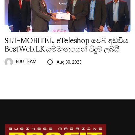
SLT-MOBITEL, eTeleshop වෙබ් අඩවිය
BestWeb.LK සම්මානයෙන් පිදුම් ලබයි
EDU TEAM
Aug 30, 2023