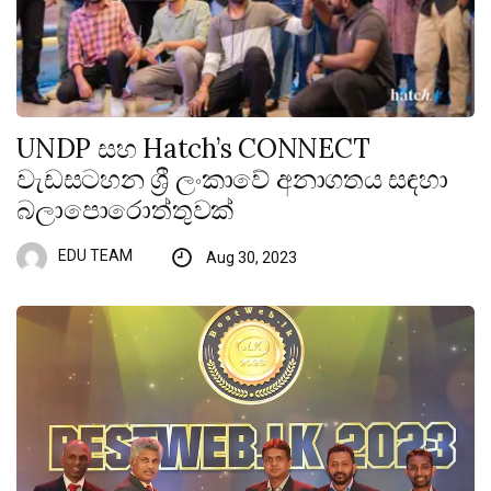
UNDP සහ Hatch’s CONNECT
වැඩසටහන ශ්‍රී ලංකාවේ අනාගතය සඳහා
බලාපොරොත්තුවක්
EDU TEAM
Aug 30, 2023