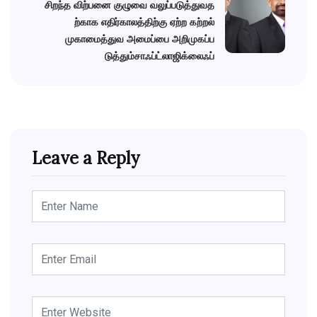
சிறந்த விற்பனை குழுவை வலுப்படுத்துவத
ற்காக எதிர்காலத்திற்கு ஏற்ற கற்றல்
முகாமைத்துவ அமைப்பை அறிமுகப்ப
டுத்தும்சாஃப்ட்லாஜிக்லைஃப்
Leave a Reply