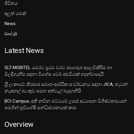
ජීවිතය
අලූත් යමක්
News
செய்தி
Latest News
SLT-MOBITEL මෙරට ප්‍රථම වරට ඡායාරූප අලෙවිකිරීම හා
මිලදීගැනීම සඳහා විශේෂ වෙබ් අඩවියක් හදුන්වාදෙයි
ශ‍්‍රී ලංකාවේ තිරසාර සමාජ-ආර්ථික සංවර්ධනය සඳහා JICA, හැටන්
නැෂනල් බැංකුව සමඟ අත්වැල් බැඳගනියි
BCI Campus, අති නවීන මට්ටමේ උසස් අධ්‍යාපන විශිෂ්ටතාවයන්
සමගින් සුවිශේෂී සන්ධිස්ථානයක් කරා
Overview