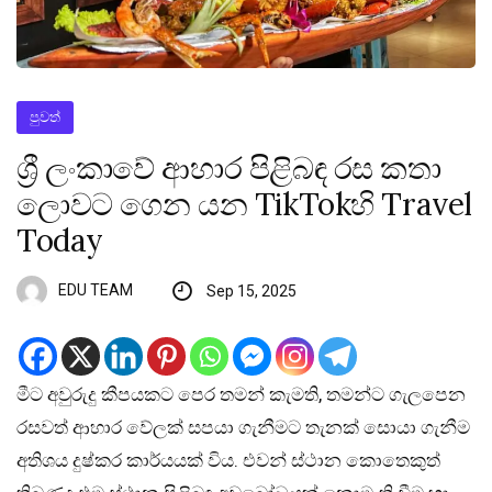
පුවත්
ශ්‍රී ලංකාවේ ආහාර පිළිබඳ රස කතා
ලොවට ගෙන යන TikTokහි Travel
Today
EDU TEAM
Sep 15, 2025
මීට අවුරුදු කීපයකට පෙර තමන් කැමති, තමන්ට ගැලපෙන
රසවත් ආහාර වේලක් සපයා ගැනීමට තැනක් සොයා ගැනීම
අතිශය දුෂ්කර කාර්යයක් විය. එවන් ස්ථාන කොතෙකුත්