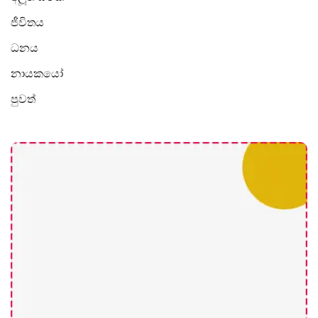
ජීවිතය
ධනය
නායකයෝ
පුවත්