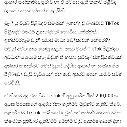
ආහාර සංස්කෘතිය, ප්‍රජාව හා ඒ පිටුපස ඇති කතාව පිළිබඳ
රූපයට නැගෙන්නේ එලෙසිනි.
මුලදී යූ ටියුබ් පිළිබඳව පමණක් උනන්දු වූ බණ්ඩාට TikTok
පිළිබඳව එතරම් උනන්දුවක් නොවීය. ෆේස්බුක්,
ඉන්ස්ටර්ග්‍රෑම් වැනි සමාජ මාධ්‍ය වේදිකාවන් කෙරෙහිද
ඔවුන් අවධානය යොමු කළහ. පසුව වුවත් TikTok පිළිබඳව
අවධානය යොමු කළ ඔවුන් ඒ හරහා සුවිසල් ජනප්‍රියත්වයක්
අත්කර ගැනකීමට සමත් වූයේ දේශීය ආහාර හා සංස්කෘතිය
පිළිබඳවද වැඩි වැඩියෙන් ජනතාව අතරට ගෙන යාමට සමත්
වෙමිනි.
ඒ නිසාම අද වන විට TikTok හි අනුගාමිකයින් 200,000ක
අධික පිරිසකගේ ආදරය දිනා ගැනීමට ඔවුන්ට හැකිව තිබේ.
සැබැවින්ම TikTok වේදිකාව ඔවුන්ගේ අන්තර්ගතයන් වෙත
ක්ෂණික ප්‍රතිචාර දැක්වීමට මෙන්ම වැඩි ආකර්ෂණයක් දිනා