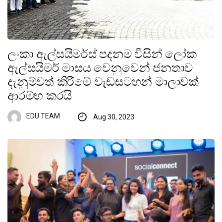
ලංකා ඇල්සයිමර්ස් පදනම විසින් ලෝක
ඇල්සයිමර් මාසය වෙනුවෙන් ජනතාව
දැනුම්වත් කිරීමේ වැඩසටහන් මාලාවක්
ආරම්භ කරයි
EDU TEAM
Aug 30, 2023