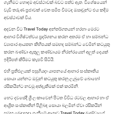
ගැනීමට හොඳම අවස්ථාවක් බවට පත්ව ඇත. විශේෂයෙන්
වැඩි තරුණ ප්‍රජාවක් වෙත සමීප වීමටද ඔඍවුන්ට එය කදිම
අවස්ථාවක් විය.
අදවන විට Travel Today අන්තර්ගතයන් හරහා මෙරට
ආහාර විශිෂ්ටත්වය ප්‍රදර්ශනය කරන අතරම ඒ හා සම්බන්ධ
ව්‍යාපාර ආයතන කිහිපයක් සමඟද සම්බන්ධ වෙමින් කටයුතු
කරන බණ්ඩා ඇතුලු කණ්ඩායම නිරන්රයෙන් අලුත් දෙයක්
ඉදිරිපත් කිරීමට කැපවී සිටියි.
එහි ප්‍රතිඵලයක් පසුගියදා යාපනයේ ආහාර සංස්කෘතිය
සොයා යන්නට ඔවුන් කටයුතු කරනු ලැබුවේ බොහෝ
රසිකයින්ට නවමු අත්දැකීමක් එක් කරමිනි.
හෙට දවසේදී ශ්‍රී ලංකාවෙන් පිටත විවිධ රටවල ආහාර හා ඒ
ආශ්‍රිත සංස්කෘතීන් පිළිබඳ සොයා බලමින් ඒවා රසිකයින්
සමඟ බෙදාහදා ගැනීමේ ආශාව Travel Today බණ්ඩාගේ