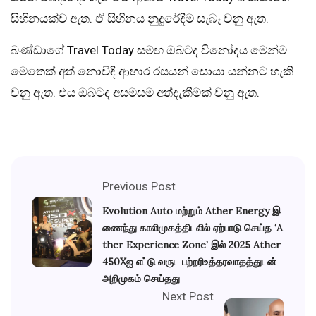
සිහිනයක්ව ඇත. ඒ සිහිනය නුදුරේදීම සැබෑ වනු ඇත.
බණ්ඩාගේ Travel Today සමඟ ඔබටද විනෝදය මෙන්ම
මෙතෙක් අත් නොවිඳි ආහාර රසයන් සොයා යන්නට හැකි
වනු ඇත. එය ඔබටද අසමසම අත්දැකීමක් වනු ඇත.
Previous Post
Evolution Auto மற்றும் Ather Energy இ
ணைந்து காலிமுகத்திடலில் ஏற்பாடு செய்த ‘A
ther Experience Zone’ இல் 2025 Ather
450Xஐ எட்டு வருட பற்றரிஉத்தரவாதத்துடன்
அறிமுகம் செய்தது
Next Post