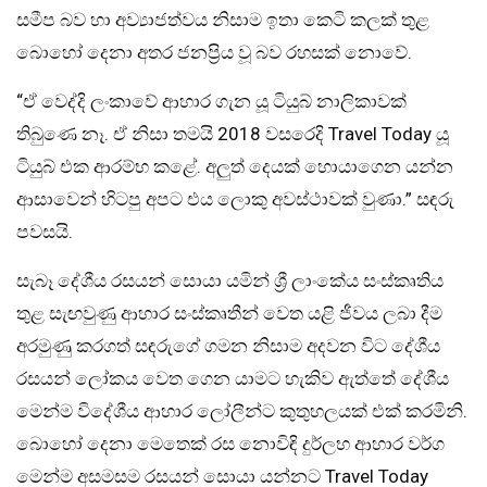
සමීප බව හා අව්‍යාජත්වය නිසාම ඉතා කෙටි කලක් තුළ
බොහෝ දෙනා අතර ජනප්‍රිය වූ බව රහසක් නොවේ.
“ඒ වෙද්දි ලංකාවේ ආහාර ගැන යූ ටියුබ් නාලිකාවක්
තිබුණෙ නෑ. ඒ නිසා තමයි 2018 වසරෙදි Travel Today යූ
ටියුබ් එක ආරම්භ කළේ. අලුත් දෙයක් හොයාගෙන යන්න
ආසාවෙන් හිටපු අපට එය ලොකු අවස්ථාවක් වුණා.” සඳරු
පවසයි.
සැබෑ දේශීය රසයන් සොයා යමින් ශ්‍රී ලාංකේය සංස්කෘතිය
තුළ සැඟවුණු ආහාර සංස්කෘතීන් වෙත යළි ජීවය ලබා දීම
අරමුණු කරගත් සඳරුගේ ගමන නිසාම අදවන විට දේශීය
රසයන් ලෝකය වෙත ගෙන යාමට හැකිව ඇත්තේ දේශීය
මෙන්ම විදේශීය ආහාර ලෝලීන්ට කුතුහලයක් එක් කරමිනි.
බොහෝ දෙනා මෙතෙක් රස නොවිඳි දුර්ලභ ආහාර වර්ග
මෙන්ම අසමසම රසයන් සොයා යන්නට Travel Today