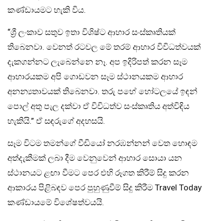
කණ්ඩායමට හැකි විය.
“ශ්‍රී ලංකාව සතුව ඉතා විශිෂ්ට ආහාර සංස්කෘතියක්
තිබෙනවා. වෙනත් රටවල මේ තරම් ආහාර විවිධත්වයක්
දැකගන්නට ලැබෙන්නෙ නෑ. අප ඉදිරිපත් කරන සෑම
ආහාරයකම අපි ගොඩවන සෑම ස්ථානයකම ආහාර
අනන්‍යතාවයක් තිබෙනවා. තරු පහේ හෝටලයේ ඉඳන්
පොල් අතු පැල දක්වා ඒ විවිධත්ව සංස්කෘතිය අත්විඳිය
හැකියි.” ඒ සඳරුගේ අදහසයි.
සෑම විටම තමන්ගේ වීඩියෝ නරඹන්නන් වෙත හොඳම
අත්දැකීමක් ලබා දීම වෙනුවෙන් ආහාර සොයා යන
ස්ථානයට ළඟා වීමට පෙර එහි රූගත කිරීම් සිදු කරන
ආකාරය පිළිබඳව පෙර පුහුණුවීම් සිදු කිරීම Travel Today
කණ්ඩායමේ විශේෂත්වයයි.