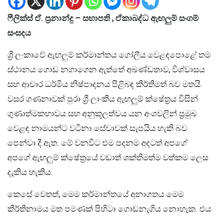
ෆීලික්ස්
ඒ
.
ප්‍රනාන්දු
–
සභාපති
,
ඒකාබද්ධ
ඇඟලුම්
සංගම්
සංසදය
ශ්‍රී ලංකාවේ ඇඟලුම් කර්මාන්තය ගෝලීය වෙළඳපොළේ තම
ස්ථානය ගොඩ නගාගෙන ඇත්තේ අඛණ්ඩතාව, විශ්වාසය
සහ ආචාර ධර්මීය නිෂ්පාදනය පිළිබඳ කීර්තිමත් බව මතයි.
වසර ගණනාවක් පුරා ශ්‍රී ලාංකීය ඇඟලුම් ක්ෂේත්‍රය විසින්
ගුණාත්මකභාවය සහ අනුකූලත්වය යන අංශවලින් ප්‍රමුඛ
වෙළඳ නාමයන්ට වටිනා සේවාවක් සැපයිය හැකි බව
පෙන්වා දී ඇත. මේ වනවිට එම පදනම අදටත් අපගේ
අපගේ ඇඟලුම් ක්ෂේත්‍රයේ වඩාත් ශක්තිමත්ම වත්කම ලෙස
දැකිය හැකිය.
කෙසේ වෙතත්, මෙම කර්මාන්තයේ අනාගතය මෙම
කීර්තිනාමය මත පමණක් පිහිටා ගොඩනැගිය නොහැක. එය