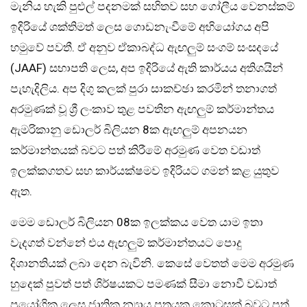
මැනිය හැකි පුළුල් පදනමක් සහිතව සහ ගෝලීය වෙනස්කම්
ඉදිරියේ ශක්තිමත් ලෙස ගොඩනැංවීමේ අභියෝගය අපි
හමුවේ පවතී. ඒ අනුව ඒකාබද්ධ ඇඟලුම් සංගම් සංසදයේ
(JAAF) සභාපති ලෙස, අප ඉදිරියේ ඇති කාර්යය අතිශයින්
පැහැදිලිය. අප දිගු කලක් පුරා සාකච්ඡා කරමින් තනාගත්
අරමුණක් වූ ශ්‍රී ලංකාව තුළ පවතින ඇඟලුම් කර්මාන්තය
ඇමරිකානු ඩොලර් බිලියන 8ක ඇඟලුම් අපනයන
කර්මාන්තයක් බවට පත් කිරීමේ අරමුණ වෙත වඩාත්
ඉලක්කගතව සහ කාර්යක්ෂමව ඉදිරියට ගමන් කළ යුතුව
ඇත.
මෙම ඩොලර් බිලියන 08ක ඉලක්කය වෙත යාම ඉතා
වැදගත් වන්නේ එය ඇඟලුම් කර්මාන්තයට පොදු
දිශානතියක් ලබා දෙන බැවිනි. කෙසේ වෙතත් මෙම අරමුණ
හුදෙක් පුවත් පත් ශිර්ෂයකට පමණක් සීමා නොවී වඩාත්
ප්‍රයෝගික ලෙස ජාතික න්‍යාය පත්‍රයක කොටසක් බවට පත්