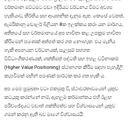
වර්තමාන මට්ටමට වඩා ඉදිරියට වර්ධනය වීමට අවශ්‍ය
හැකියාව, කීර්තිය සහ ආයතනික දැනුම ඇත. කෙසේ වෙතත්,
ඇමරිකානු ඩොලර් බිලියන 8ක ඉලක්කය කරා යන මාර්ගය,
අතීතයේ සහ වර්තමානයේ අප භාවිතා කළ උපක්‍රම භාවිතා
කිරීමෙන් පමණක් අත්පත් කර ගත නොහැක. එය මැනිය
හැකි අපනයන වර්ධනයක්, සැලසුම් සහගත
විවිධාංගීකරණයක්, ශක්තිමත් පද්ධති සහ ඉහළ වටිනාකම්
(Higher Value Positioning) ස්ථානගත කිරීම සඳහා පැහැදිලි
කැපවීමක් මඟින් පමණක් සාර්ථක කර ගත හැකි ය.
අප මෙම ප්‍රමුඛතා වටා එකමුතු වී, ස්ථාවරතාවයෙන් යුතුව
කටයුතු කරන්නේ නම්, ඇඟලුම් කර්මාන්තය එහි ඊළඟ
පරිච්ඡේදයට වඩාත් ශක්තිමත්ව සහ විශ්වාසයෙන් යුතුව
ගමන් කරනු ඇති බව මාගේ විශ්වාසයයි.