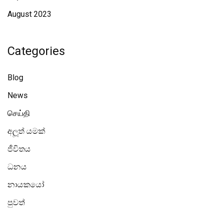
August 2023
Categories
Blog
News
செய்தி
අලූත් යමක්
ජීවිතය
ධනය
නායකයෝ
පුවත්