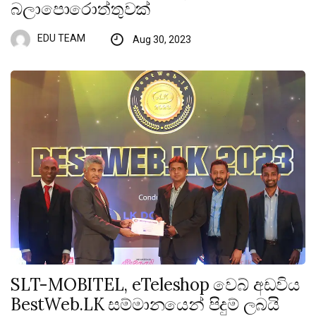
බලාපොරොත්තුවක්
EDU TEAM
Aug 30, 2023
SLT-MOBITEL, eTeleshop වෙබ් අඩවිය
BestWeb.LK සම්මානයෙන් පිදුම් ලබයි