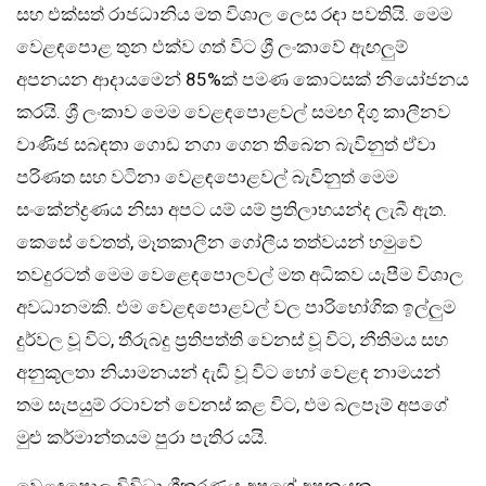
සහ එක්සත් රාජධානිය මත විශාල ලෙස රඳා පවතියි. මෙම
වෙළඳපොළ තුන එක්ව ගත් විට ශ්‍රී ලංකාවේ ඇඟලුම්
අපනයන ආදායමෙන් 85%ක් පමණ කොටසක් නියෝජනය
කරයි. ශ්‍රී ලංකාව මෙම වෙළඳපොළවල් සමඟ දිගු කාලීනව
වාණිජ සබඳතා ගොඩ නගා ගෙන තිබෙන බැවිනුත් ඒවා
පරිණත සහ වටිනා වෙළඳපොළවල් බැවිනුත් මෙම
සංකේන්ද්‍රණය නිසා අපට යම් යම් ප්‍රතිලාභයන්ද ලැබී ඇත.
කෙසේ වෙතත්, මෑතකාලීන ගෝලීය තත්වයන් හමුවේ
තවදුරටත් මෙම වෙළෙඳපොලවල් මත අධිකව යැපීම විශාල
අවධානමකි. එම වෙළඳපොළවල් වල පාරිභෝගික ඉල්ලුම
දුර්වල වූ විට, තීරුබදු ප්‍රතිපත්ති වෙනස් වූ විට, නීතිමය සහ
අනුකූලතා නියාමනයන් දැඩි වූ විට හෝ වෙළඳ නාමයන්
තම සැපයුම් රටාවන් වෙනස් කළ විට, එම බලපෑම් අපගේ
මුළු කර්මාන්තයම පුරා පැතිර යයි.
වෙළඳපොල විවිධාංගීකරණය අපගේ අපනයන