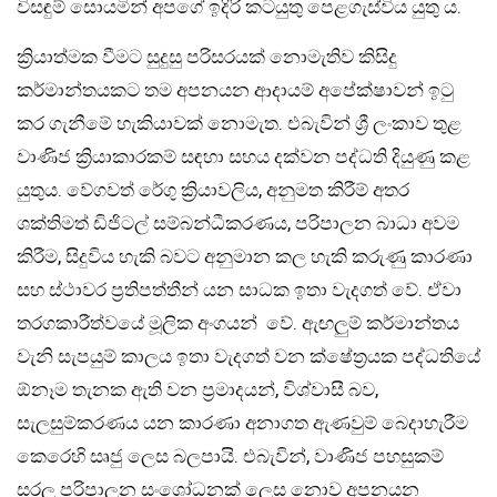
විසඳුම් සොයමින් අපගේ ඉදිරි කටයුතු පෙළගැස්විය යුතු ය.
ක්‍රියාත්මක වීමට සුදුසු පරිසරයක් නොමැතිව කිසිදු
කර්මාන්තයකට තම අපනයන ආදායම් අපේක්ෂාවන් ඉටු
කර ගැනීමේ හැකියාවක් නොමැත. එබැවින් ශ්‍රී ලංකාව තුළ
වාණිජ ක්‍රියාකාරකම් සඳහා සහය දක්වන පද්ධති දියුණු කළ
යුතුය. වේගවත් රේගු ක්‍රියාවලිය, අනුමත කිරීම් අතර
ශක්තිමත් ඩිජිටල් සම්බන්ධීකරණය, පරිපාලන බාධා අවම
කිරීම, සිදුවිය හැකි බවට අනුමාන කල හැකි කරුණු කාරණා
සහ ස්ථාවර ප්‍රතිපත්තීන් යන සාධක ඉතා වැදගත් වේ. ඒවා
තරගකාරීත්වයේ මූලික අංගයන් වේ. ඇඟලුම් කර්මාන්තය
වැනි සැපයුම් කාලය ඉතා වැදගත් වන ක්ෂේත්‍රයක පද්ධතියේ
ඕනෑම තැනක ඇති වන ප්‍රමාදයන්, විශ්වාසී බව,
සැලසුම්කරණය යන කාරණා අනාගත ඇණවුම් බෙදාහැරීම
කෙරෙහි සෘජු ලෙස බලපායි. එබැවින්, වාණිජ පහසුකම්
සරල පරිපාලන සංශෝධනක් ලෙස නොව අපනයන