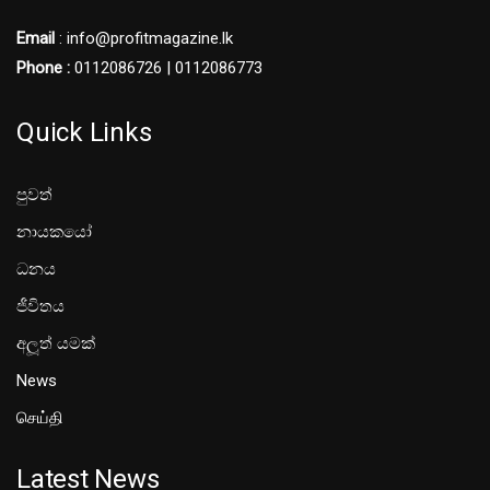
Email
: info@profitmagazine.lk
Phone :
0112086726 | 0112086773
Quick Links
පුවත්
නායකයෝ
ධනය
ජීවිතය
අලූත් යමක්
News
செய்தி
Latest News