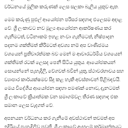
වර්ධනයේ මූලික කරුණක් ලෙස සලකා බැලිය යුතුව ඇත.
මෙම කරුණු පුළුල් ආයෝජන පරිසර සඳහාද එලෙසම අදාළ
වේ. ශ්‍රී ලංකාවට නව මූල්‍ය ආයෝජන ආකර්ෂණය කර
ගැනීමටත්, වටිනාකම් ඉහළ නංවා ගැනීමටත්, නිෂ්පාදන
පදනම ශක්තිමත් කිරීමටත් අවශ්‍ය නම් අප වාණිජමය
වශයෙන් ප්‍රතිචාරත්මක බව මෙන් ම ආචාරධර්මීය වශයෙන්
ශක්තිමත් රටක් ලෙසද පෙනී සිටිය යුතුය. ආයෝජකයන්
සොයන්නේ පැහැදිලි, වේගවත් බවින් යුතු, ස්ථාවරභාවය සහ
ව්‍යාපාර කාර්යක්ෂමව සිදු කළ හැකි අවස්තාවන් පිළිබඳවයි.
මෙය විදේශීය ආයෝජන සඳහා පමණක් නොව, දැනටමත්
ශ්‍රී ලංකාවේ ක්‍රියාත්මක වන සමාගම්වල තීරණ සඳහාද එක
සමාන ලෙස වැදගත් වේ.
අපනයන වර්ධනය කර ගැනීමේ අවස්ථාවන් තවමත් අප
ඉදිරියේ පැහැදිලිව පවතී. ශ්‍රී ලංකාවේ ඇඟලුම් කර්මාන්තයට