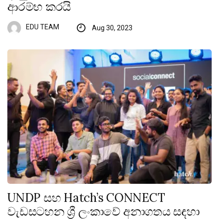
ආරම්භ කරයි
EDU TEAM
Aug 30, 2023
UNDP සහ Hatch’s CONNECT
වැඩසටහන ශ්‍රී ලංකාවේ අනාගතය සඳහා