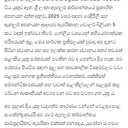
විය යුතුව ඇත. ශ්‍රී ලංකා ඇඟලුම් කර්මාන්තයේ ප්‍රකාශිත
අපනයන දත්ත අනුව, 2025 වසර සඳහා රෙදිපිලි සහ
ඇඟලුම් අපනයන ආදායම ඇමරිකානු ඩොලර් බිලියන 5
කට මඳක් ඉක්මවා තිබේ. ගෝලීය වශයෙන් අභියෝගාත්මක
පරිසරයක් තුළ මෙය සාර්ථක ප්‍රතිඵලයක් වුවද, අප දැනට
සිටින ස්ථානය සහ අප ඉලක්ක කරන ස්ථානය අතර තවමත්
සැලකිය යුතු පරතරයක් පවතින බව ද පෙන්වා දිය හැක. එම
පරතරය පියවීම සඳහා සුලු සහ තාවකාලික විසඳුම්වලට වඩා
සැලසුම් සහගත ප්‍රතිපත්තිමය වෙනස්කම්, ශක්තිමත්
සම්බන්ධීකරණයක් සහ වඩාත් සැලකිල්ලෙන් සැලසුම් කළ
වර්ධන ආකෘතියක් අවශ්‍ය වන බව අප වටහා ගත යුතු ය.
අප මුහුණ දිය යුතු වැදගත්ම කාරණය වන්නේ වෙළඳපොළ
සංකේන්ද්‍රණයයි.අප රටේ ඇඟලුම් කර්මාන්තය
සාම්ප්‍රදායිකව ඇමරිකා එක්සත් ජනපදය, යුරෝපා සංගමය