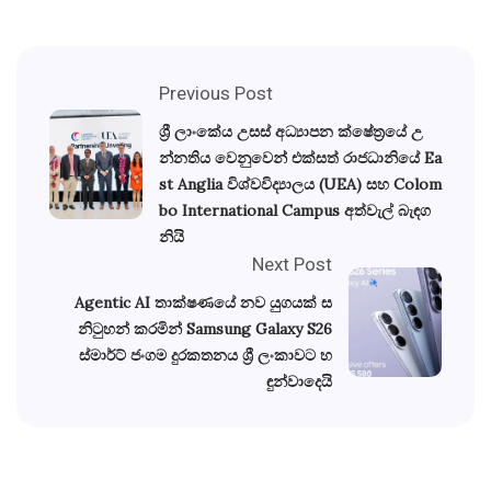
Previous Post
ශ්‍රී ලාංකේය උසස් අධ්‍යාපන ක්ෂේත්‍රයේ උ
න්නතිය වෙනුවෙන් එක්සත් රාජධානියේ Ea
st Anglia විශ්වවිද්‍යාලය (UEA) සහ Colom
bo International Campus අත්වැල් බැඳග
නියි
Next Post
Agentic AI තාක්ෂණයේ නව යුගයක් ස
නිටුහන් කරමින් Samsung Galaxy S26
ස්මාර්ට් ජංගම දුරකතනය ශ්‍රී ලංකාවට හ
ඳුන්වාදෙයි