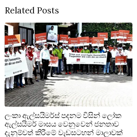
Related Posts
ලංකා ඇල්සයිමර්ස් පදනම විසින් ලෝක
ඇල්සයිමර් මාසය වෙනුවෙන් ජනතාව
දැනුම්වත් කිරීමේ වැඩසටහන් මාලාවක්