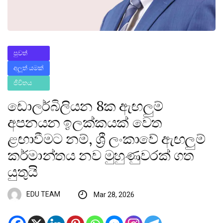
පුවත්
අලූත් යමක්
ජීවිතය
ඩොලර්බිලියන 8ක ඇඟලුම්
අපනයන ඉලක්කයක් වෙත
ළඟාවීමට නම්, ශ්‍රී ලංකාවේ ඇඟලුම්
කර්මාන්තය නව මුහුණුවරක් ගත
යුතුයි
EDU TEAM
Mar 28, 2026