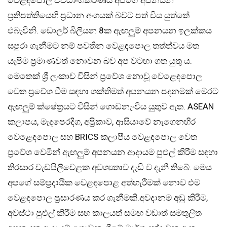
ප්‍රතිපත්තියෙහි ප්‍රධාන අංගයක් බවට පත් විය යුත්තේ
එබැවිනි. ඩොලර් බිලියන 8ක ඇඟලුම් අපනයන ඉලක්කය
සපුරා ගැනීමට නම් පවතින වෙළඳපොල තත්ත්වය මත
යැපීම ප්‍රමාණවත් නොවන බව අප වටහා ගත යුතු ය.
මෙතෙක් ශ්‍රී ලංකාව විසින් ප්‍රවේශ නොවූ වෙළෙඳපොල
වෙත ප්‍රවේශ වීම සඳහා ශක්තිමත් අපනයන පදනමක් මෙරට
ඇඟලුම් ක්ෂේත්‍රයට විසින් ගොඩනැංවිය යුතුව ඇත. ASEAN
කලාපය, මැදපෙරදිග, අප්‍රිකාව, ආසියාවේ නැගෙනහිර
වෙළෙඳපොල සහ BRICS කලාපීය වෙළඳපොල වෙත
ප්‍රවේශ වෙමින් ඇඟලුම් අපනයන ආදායම පුළුල් කිරීම සඳහා
තිරසාර වැඩපිලිවෙළක අවශ්‍යතාව දැඩි ව දැනී තිබේ. මෙය
අපගේ සම්ප්‍රදායික වෙළඳපොළ අත්හැරීමක් නොව එම
වෙළඳපොල ප්‍රසාරණය කර ගැනීමකි.අවදානම අඩු කිරීම,
අවස්ථා පුළුල් කිරීම සහ කාලයත් සමඟ වඩාත් සමතුලිත