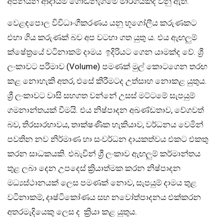
අපනයන ආදායම් ගොඩනැගීමේ මාර්ගයක්ද වනු ඇත.
වෙළඳපොල විවිධාංගීකරණය යනු භූගෝලීය කරුණකට
එහා ගිය කරුණක් බව අප වටහා ගත යුතු ය. එය ඇඟලුම්
ක්ෂේත්‍රයේ වටිනාකම් දාමය ඉදිරියට ගෙන යාමක්ද වේ. ශ්‍රී
ලංකාවට පරිමාව (Volume) පමණක් මුල් කොටගෙන තරඟ
කළ නොහැකි අතර, එසේ කිරීමටද උත්සාහ නොකළ යුතුය.
ශ්‍රී ලංකාවට වාසි සහගත වන්නේ උසස් මට්ටමේ සැපයුම්
ගමනාන්තයක් වීමයි. එය නිෂ්පාදන අඛණ්ඩතාව, වේගවත්
බව, තිරසාරභාවය, තාක්ෂණික හැකියාව, වර්ධනය වෙමින්
පවතින නව නිර්මාණ හා සංවර්ධන දායකත්වය එකට එකතු
කරන සාධකයකි. එබැවින් ශ්‍රී ලංකාව ඇඟලුම් කර්මාන්තය
තුළ ලබා දෙන උපදෙස් ක්‍රියාත්මක කරන නිෂ්පාදන
මධ්‍යස්ථානයක් ලෙස පමණක් නොව, සැපයුම් දාමය තුළ
වටිනාකම්, දෘෂ්ටිකෝණය සහ නවෝත්පාදනය එක්කරන
අතරමැදියෙකු ලෙස ද ක්‍රියා කළ යුතුය.