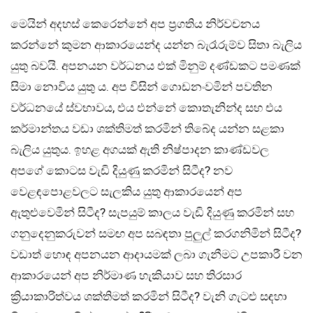
මෙයින් අදහස් කෙරෙන්නේ අප ප්‍රගතිය නිර්වචනය
කරන්නේ කුමන ආකාරයෙන්ද යන්න බැරෑරුම්ව සිතා බැලිය
යුතු බවයි. අපනයන වර්ධනය එක් මිනුම් දණ්ඩකට පමණක්
සිමා නොවිය යුතු ය. අප විසින් ගොඩනංවමින් පවතින
වර්ධනයේ ස්වභාවය, එය එන්නේ කොතැනින්ද සහ එය
කර්මාන්තය වඩා ශක්තිමත් කරමින් තිබේද යන්න සළකා
බැලිය යුතුය. ඉහළ අගයක් ඇති නිෂ්පාදන කාණ්ඩවල
අපගේ කොටස වැඩි දියුණු කරමින් සිටීද? නව
වෙළඳපොළවලට සැලකිය යුතු ආකාරයෙන් අප
ඇතුළුවෙමින් සිටීද? සැපයුම් කාලය වැඩි දියුණු කරමින් සහ
ගනුදෙනුකරුවන් සමඟ අප සබඳතා පුලුල් කරගනිමින් සිටීද?
වඩාත් හොඳ අපනයන ආදායමක් ලබා ගැනීමට උපකාරී වන
ආකාරයෙන් අප නිර්මාණ හැකියාව සහ තිරසාර
ක්‍රියාකාරිත්වය ශක්තිමත් කරමින් සිටීද? වැනි ගැටළු සඳහා