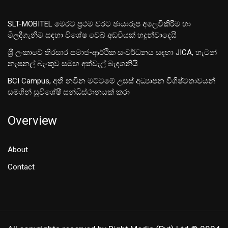
SLT-MOBITEL මෙරට ප්‍රථම වරට ඡායාරූප අලෙවිකිරීම හා
මිලදීගැනීම සඳහා විශේෂ වෙබ් අඩවියක් හදුන්වාදෙයි
ශ‍්‍රී ලංකාවේ තිරසාර සමාජ-ආර්ථික සංවර්ධනය සඳහා JICA, හැටන්
නැෂනල් බැංකුව සමඟ අත්වැල් බැඳගනියි
BCI Campus, අති නවීන මට්ටමේ උසස් අධ්‍යාපන විශිෂ්ටතාවයන්
සමගින් සුවිශේෂී සන්ධිස්ථානයක් කරා
Overview
About
Contact