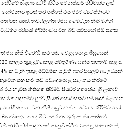
ේ තේරීමේ නිදහස අහිමි කිරීම වෙනස්කම් කිරීමකට ලක්
FG යෝජනාව ඉවත් කර ගත්තේ එය එරට ව්‍යවස්ථාවට
් මත වන අතර, නවසීලන්ත රජය ද මෙවැනි නීති මගින්
ඩිහිටි පිරිසක් නිර්මාණය වන බව පවසමින් එම පනත
ත්තේ එය නීති විරෝධී කළු කඩ වෙළඳපොළ ශීඝ්‍රයෙන්
020 කාලය තුළ දුම්කොළ සම්පූර්ණයෙන්ම තහනම් කළ ද,
24% ක් වැනි ඉහළ මට්ටමක පැවති අතර සියලුම අලෙවියන්
 හේතුවෙන් සහ කළු කඩ වෙළඳපොළ පාලනය කිරීමේ
එය නැවත නීතිගත කිරීමට පියවර ගත්තේය. ශ්‍රී ලංකාව
 එය වයස මත පදනම්ව පුරවැසියන් කොටසකට පමණක් බලපාන
ප්‍රායෝගික නොවන නීති පසුව නැවත වෙනස් කිරීමට හෝ
‍ය අමාත්‍යාංශය ද මීට පෙර අනතුරු අඟවා ඇත්තේ,
ීති විරෝධී නිෂ්පාදනයක් අලෙවි කිරීමට පෙළඹෙන බවත්,