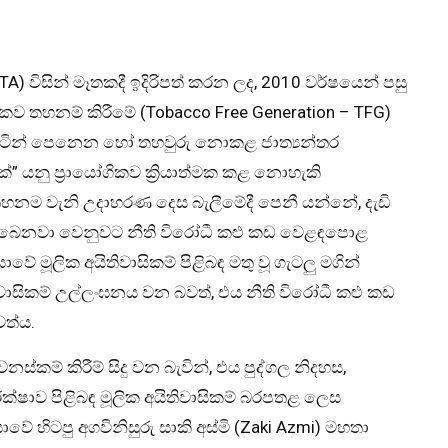
TA) විසින් මෑතකදී ඉදිරිපත් කරන ලද, 2010 වර්ෂයෙන් පසු
කව තහනම් කිරීමේ (Tobacco Free Generation – TFG)
ුපිටින් පෙනෙන හෝ තහවුරු නොකළ ජාත්‍යන්තර
” යනු ප්‍රායෝගිකව ක්‍රියාත්මක කළ නොහැකි
ප් තහනම වැනි උදාහරණ දෙස බැලීමේදී පෙනී යන්නේ, දැඩි
ල ලැබෙනවා වෙනුවට නීති විරෝධී කළු කඩ වෙළඳපොළ
වේ මූලික අයිතිවාසිකම් පිළිබඳ මතු වූ ගැටලු මගින්
තිවාසිකම් උල්ලංඝනය වන බවත්, එය නීති විරෝධී කළු කඩ
වත්ය.
්කම් කිරීම් සිදු වන බැවින්, එය පුද්ගල නිදහස,
්ෂාව පිළිබඳ මූලික අයිතිවාසිකම් බරපතළ ලෙස
ේ හිටපු අගවිනිසුරු සාකි අස්මි (Zaki Azmi) මහතා