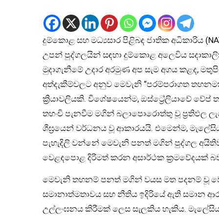
දුම්කොළ සහ මධ්‍යසාර පිළිබඳ ජාතික අධිකාරිය (NA
උපන් පුද්ගලයින් සඳහා දුම්කොළ අලෙවිය සදාකාලි
මුදාගැනීමේ උදාර අරමුණ අප සැම අගය කළද, මත
අත්දැකීම්වලට අනුව මෙවැනි “පරම්පරාගත තහනමක්
ක්‍රියාවලියකි. විශේෂයෙන්ම, ඔස්ට්‍රේලියාවේ වේ
තහංචි පැනවීම මගින් බලාපොරොත්තු වූ ප්‍රතිඵ
ශීඝ්‍රයෙන් වර්ධනය වූ ආකාරයයි. එමෙන්ම, මැලේසියා
පැහැදිලි වන්නේ මෙවැනි පනත් මගින් පුද්ගල අයි
වෙළඳපොළ දිරිමත් කරන අසාර්ථක ක්‍රමවේදයක් බ
මෙවැනි තහනම් පනත් මගින් වයස මත පදනම් වූ වෙනස
සමානාත්මතාවය සහ නීතිය ඉදිරියේ ඇති සමාන ආරක
උල්ලංඝනය කිරීමක් ලෙස සැලකිය හැකිය. මැලේසියාව