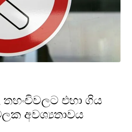
 තහංචිවලට එහා ගිය
වෙලක අවශ්‍යතාවය