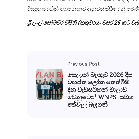
විසඳුම් සමඟින් මහජනතාව දැනුවත් කිරීමෙන් පමණි
ශ්‍රී ලාල් සෝමවීර විසිනි
(කතුවරයා වසර 25 කට වැඩි
Previous Post
සෙලාන් බැංකුව 2026 දීප
ව්‍යාප්ත ලෝක තෙත්බිම්
දින වැඩසටහන් මාලාව
වෙනුවෙන් WNPS සමඟ
අත්වැල් බැඳගනී