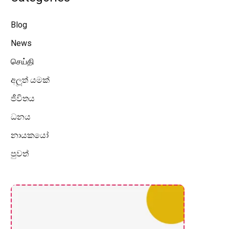
Blog
News
செய்தி
අලූත් යමක්
ජීවිතය
ධනය
නායකයෝ
පුවත්