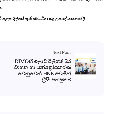
.
 පළපුරුද්දක් ඇති ස්වාධීන බදු උපදේශකයෙකි)
Next Post
DIMOහි ලොව පිළිගත් බර
වාහන හා යන්ත්‍රෝපකරණ
වෙනුවෙන් HNB වෙතින්
ලීසිං පහසුකම්