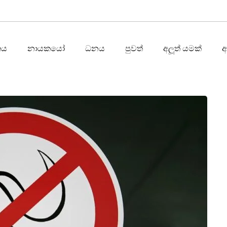
තය
නායකයෝ
ධනය
පුවත්
අලූත් යමක්