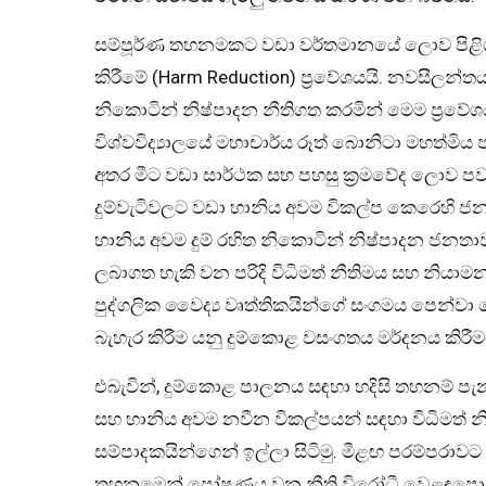
සම්පූර්ණ තහනමකට වඩා වර්තමානයේ ලොව පිළිග
කිරීමේ (Harm Reduction) ප්‍රවේශයයි. නවසීලන්ත
නිකොටින් නිෂ්පාදන නීතිගත කරමින් මෙම ප්‍රවේ
විශ්වවිද්‍යාලයේ මහාචාර්ය රූත් බොනිටා මහත්මි
අතර මීට වඩා සාර්ථක සහ පහසු ක්‍රමවේද ලොව පවතී
දුම්වැටිවලට වඩා හානිය අවම විකල්ප කෙරෙහි ජන
හානිය අවම දුම් රහිත නිකොටින් නිෂ්පාදන ජනත
ලබාගත හැකි වන පරිදි විධිමත් නීතිමය සහ නියාමන 
පුද්ගලික වෛද්‍ය වෘත්තිකයින්ගේ සංගමය පෙන්වා දෙන
බැහැර කිරීම යනු දුම්කොළ වසංගතය මර්දනය කිරී
එබැවින්, දුම්කොළ පාලනය සඳහා හදිසි තහනම් පැන
සහ හානිය අවම නවීන විකල්පයන් සඳහා විධිමත් නි
සම්පාදකයින්ගෙන් ඉල්ලා සිටිමු. මීළඟ පරම්පරා
තහනමෙන් පෝෂණය වන නීති විරෝධී වෙළඳපොළකට ඔව