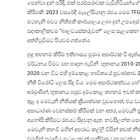
පෙන්වා දුන් පරිදි, එක් පරම්පරාවක වැඩිහිටියන්ග
කිරීමකි. 2023 වසරේදී මැලේසියානු රජය මෙම T
පටහැනි බවට නීතිපති කාර්යාලය ලබා දුන් උපදෙස
සදාකාලිකවම “බාලවයස්කරුවන්” ලෙස සැලකෙන වැ
අත්හිටුවීමට පියවර ගත්තේය.
හුදු තහනම් කිරීම් ඉතිහාසය පුරාම අසාර්ථක වී ඇ
වර්ධනය වීමට මඟ පාදන බැවිනි. භූතානය 2010-2
2020 වන විට එහි දුම්කොළ භාවිතයේ ප්‍රවණතාව 
නීති විරෝධී ලෙස සිදු විය. මෙම අසාර්ථකත්වය
අරමුණින්, භූතානය පසුව දුම්කොළ තහනම ඉවත් කර 
තුළ ද මෙවැනි නීතියක් ක්‍රියාත්මක වුවහොත්,
අසාධාරණ වෙනස්කම් කිරීමක් වන අතර, මෙවැනි 
අහෝසි කිරීමට රජයට සිදුවනු ඇත. නවසීලන්ත සෞඛ්
මෙවැනි තහංචි මගින් අපරාධ කල්ලි විසින් තවත් න
එමගින් සමාජීය ගැටලු තවත් සංකීර්ණ වන බවත්ය.