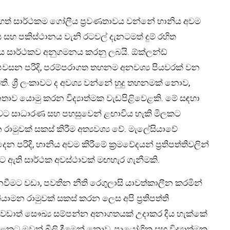
ත් සාර්ථකම ගෝලීය ප්‍රවණතාවය වන්නේ හානිය අවම
ය සහ පකිස්ථානය වැනි රටවල් දැනටමත් දුම් රහිත
ශය සාර්ථකව අනුගමනය කරනු ලබයි. ඕක්ලන්ඩ්
ය පවසන පරිදි, පරම්පරාගත තහනම අනවශ්‍ය පියවරක් වන
. ශ්‍රී ලංකාවට ද අවශ්‍ය වන්නේ හුදු තහනමක් නොව,
තාව යොමු කරන විද්‍යාත්මක වැඩපිළිවෙළකි. මේ සඳහා
ාවට සාධාරණ සහ පහසුවෙන් ළඟාවිය හැකි මිලකට
රාමුවක් සකස් කිරීම අත්‍යවශ්‍ය වේ. මැලේසියාවේ
 පරිදි, හානිය අවම කිරීමේ ක්‍රමවේදයන් ප්‍රතිපත්තිවලින්
මට ඇති සාර්ථක අවස්ථාවක් මඟහැර ගැනීමකි.
වීමට වඩා, පවතින නීති රෙගුලාසි යාවත්කාලීන කරමින්
යාමන රාමුවක් සකස් කරන ලෙස අපි ප්‍රතිපත්ති
වට වඩාත් සෞඛ්‍ය සම්පන්න අනාගතයක් උදාකර දිය හැක්කේ
ුන් බිලි දීමෙන් නොව, ප්‍රායෝගික සහ විද්‍යාත්මක