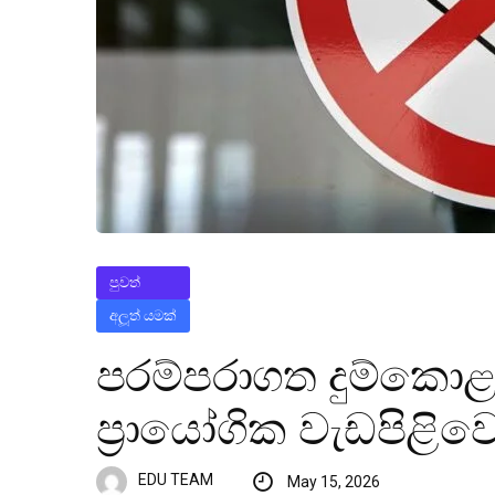
පුවත්
අලූත් යමක්
පරම්පරාගත දුම්කොළ
ප්‍රායෝගික වැඩපිළි
EDU TEAM
May 15, 2026