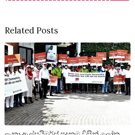
Related Posts
ලංකා ඇල්සයිමර්ස් පදනම විසින් ලෝක