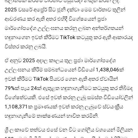
බලාත්මක කිරීමේ වාර්තාව පසුගියදා නිකුත් කරන ලදී.
2025 වසරේ අප්‍රේර් සිට ජූනි දක්වා මෙම වාර්තාව තුලින්
ආවරණය කර ඇති අතර එහිදී විශේෂයෙන් ප්‍රජා
මාර්ගෝපදේශ උල්ලංඝනය කරනු ලබන අන්තර්ගතයන්
හඳුනාගෙන ඉවත් කිරීමට TikTok කටයුතු කර ඇති ආකාරයද
විස්තර කරනු ලබයි.
ඒ අනුව 2025 අදාල කාලය තුල ප්‍රජා මාර්ගෝපදේශ
උල්ලංඝනය කිරීම් සම්බන්ධයෙන් වීඩියෝ 1,438,046ක්
ඉවත් කිරීමට TikTok පියවර ගෙන ඇති අතර ඒවායින්
79%ක් පැය 24ක් ඇතුළත හඳුනාගැනීමට කටයුතු කර තිබීමද
විශේෂත්වයකි. එසේ ඉවත් කරනු ලැබූ සමස්ත වීඩියෝවලින්
1,108,371ක ප්‍රමාණයක් ඉවත් කරනු ලැබුවේ ස්වයංක්‍රීය
හඳුනාගැනීමේ තාක්ෂණයන් භාවිත කරමිනි.
ශ්‍රී ලංකාවේ තත්වය එසේ වන විට ගෝලීය වශයෙන් මිලියන