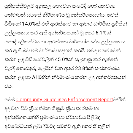
ප්‍රතිපත්තිවලට අනුකූල නොවන සංවේදී හෝ අනවශ්‍ය
තේමාවන් යටතේ නිර්මාණය වූ අන්තර්ගතයන්ය. තවත්
වීඩියෝ 14.0%ක් එහි ආරක්ෂාව හා ආචාර ධාර්මික ප්‍රමිතීන්
උල්ලංඝනය කර ඇති අන්තර්ගතයන් වූ අතර 6.1%ක්
පෞද්ගලිකත්වය හා ආරක්ෂක මාර්ගෝපදේශ උල්ලංඝනය
කර ඇති බව එම වාර්තාව සඳහන් කරයි. තවද එසේ ඉවත්
කරන ලද වීඩියෝවලින් 45.0%ක් සලකුණු කර ඇත්තේ
වැරදි තොරතුරු ලෙසින් වන අතර 23.8%ක් සංස්කරණය
කරන ලද හා AI මඟින් නිර්මාණය කරන ලද අන්තර්ගතයන්
විය.
මෙම
Community Guidelines Enforcement Report
මඟින්
අද වන විට ක්‍රියාත්මක ගිණුම් ක්‍රියාකාරකම් හා
අන්තර්ගතයන්හි ප්‍රමාණය හා ස්වභාවය පිළිබඳ
අවබෝධයක් ලබා දීමටද සමත්ව ඇති අතර ඒ තුලින්