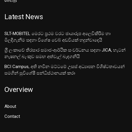
செய்தி
Latest News
SLT-MOBITEL මෙරට ප්‍රථම වරට ඡායාරූප අලෙවිකිරීම හා
මිලදීගැනීම සඳහා විශේෂ වෙබ් අඩවියක් හදුන්වාදෙයි
ශ‍්‍රී ලංකාවේ තිරසාර සමාජ-ආර්ථික සංවර්ධනය සඳහා JICA, හැටන්
නැෂනල් බැංකුව සමඟ අත්වැල් බැඳගනියි
BCI Campus, අති නවීන මට්ටමේ උසස් අධ්‍යාපන විශිෂ්ටතාවයන්
සමගින් සුවිශේෂී සන්ධිස්ථානයක් කරා
Overview
About
Contact