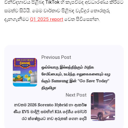
විනිවිදභාවය පිළිබඳ TikTok හි කැපවීමද අවධාරණය කිරීමට
සමත්ව සිටියි. මෙම වාර්තාව පිළිබඳ වැඩිදුර තොරතුරු
දැනගැනීමට
Q1 2025 report
වෙත පිවිසෙන්න.
Previous Post
ஒவ்வொரு இல்லத்திற்கும் அதிக
சேமிப்பையும், உயர்ந்த சலுகைகளையும் வழ
ங்கும் Samsung இன் “Go Save Today”
திருவிழா
Next Post
නවතම 2026 Sorento Hybrid හා ආකර්ෂ
ණීය EV5 මාදිලි සමඟින් KIA දේශීය මෝටර්
රථ ක්ෂේත්‍රයට නව අරුතක් ගෙන දෙයි