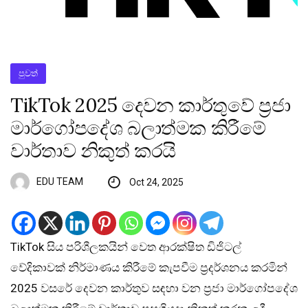
පුවත්
TikTok 2025 දෙවන කාර්තුවේ ප්‍රජා
මාර්ගෝපදේශ බලාත්මක කිරීමේ
වාර්තාව නිකුත් කරයි
EDU TEAM
Oct 24, 2025
TikTok සිය පරිශීලකයින් වෙත ආරක්ෂිත ඩිජිටල්
වේදිකාවක් නිර්මාණය කිරීමේ කැපවීම ප්‍රදර්ශනය කරමින්
2025 වසරේ දෙවන කාර්තුව සඳහා වන ප්‍රජා මාර්ගෝපදේශ