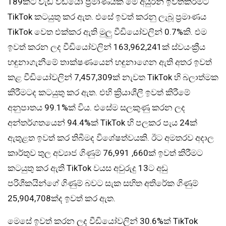
189කට වැඩි වීඩියෝ ප්‍රමාණයක් මේ අයුරින් ඉවත්කිරීමට
TikTok කටයුතු කර ඇත. එසේ ඉවත් කරනු ලැබූ ප්‍රමාණය
TikTok වෙත එක්කර ඇති මුලු වීඩියෝවලින් 0.7%කි. එම
ඉවත් කරන ලද වීඩියෝවලින් 163,962,241ක් ස්වයංක්‍රීය
හඳුනාගැනීමේ තාක්ෂණයෙන් හඳුනාගෙන ඇති අතර ඉවත්
කළ වීඩියෝවලින් 7,457,309ක් නැවත TikTok හි බලාත්මක
කිරීමටද කටයුතු කර ඇත. එහි ක්‍රියාශීලී ඉවත් කිරීමේ
අනුපාතය 99.1%ක් විය. එසේම සලකුණු කරන ලද
අන්තර්ගතයෙන් 94.4%ක් TikTok හි පලකර පැය 24ක්
ඇතුළත ඉවත් කර තිබීමද විශේෂත්වයකි. ඊට අමතරව අදාල
කාර්තුව තුල අව්‍යාජ ගිණුම් 76,991 ,660ක් ඉවත් කිරීමට
කටයුතු කර ඇති TikTok වයස අවුරුදු 13ට අඩු
පරිශීකයින්ගේ ගිණුම් බවට සැක සහිත අතිරේක ගිණුම්
25,904,708ක්ද ඉවත් කර ඇත.
මෙසේ ඉවත් කරන ලද වීඩියෝවලින් 30.6%ක් TikTok