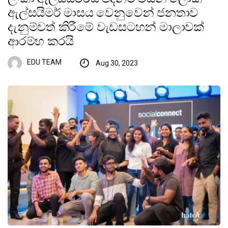
ඇල්සයිමර් මාසය වෙනුවෙන් ජනතාව
දැනුම්වත් කිරීමේ වැඩසටහන් මාලාවක්
ආරම්භ කරයි
EDU TEAM
Aug 30, 2023