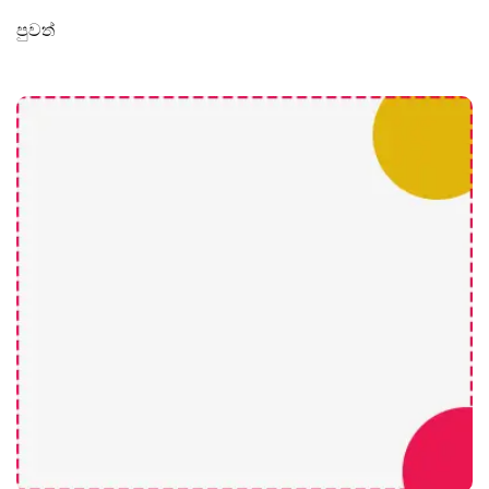
පුවත්