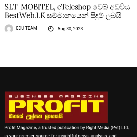
SLT-MOBITEL, eTeleshop වෙබ් අඩවිය
BestWeb.LK සම්මානයෙන් පිදුම් ලබයි
EDU TEAM
Aug 30, 2023
Profit Magazine, a trusted publication by Right Media (Pvt) Ltd,
is your premier source for insightful news, analysis, and