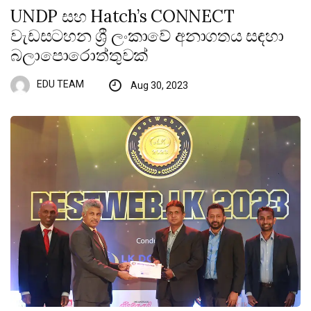
UNDP සහ Hatch’s CONNECT
වැඩසටහන ශ්‍රී ලංකාවේ අනාගතය සඳහා
බලාපොරොත්තුවක්
EDU TEAM
Aug 30, 2023