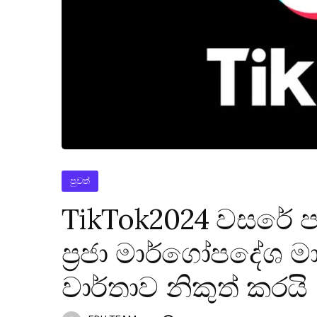
පුවත්
TikTok2024 වසරේ පළ
ප්‍රජා මාර්ගෝපදේශ 
වාර්තාව නිකුත් කරයි