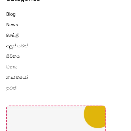
Blog
News
செய்தி
අලූත් යමක්
ජීවිතය
ධනය
නායකයෝ
පුවත්