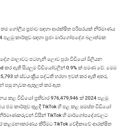
සහ තම ගෝලීය ප්‍රජාව සඳහා ආරක්ෂිත පරිසරයක් නිර්මාණය
24 පළමු කාර්තුව සඳහා ප්‍රජා මාර්ගෝපදේශ බලාත්මක
ෝපදේශ මාලාවට පටහැනි ලොව පුරා වීඩියෝ මිලියන
oad කර ඇති සියලුම වීඩියෝවලින් 0.9% ක් පමණ වේ. මෙම
793 ක් ස්වයංක්‍රීය පද්ධති හරහා ඉවත් කර ඇති අතර,
ෙන් පසු නැවත ඇතුලත් කර ඇත.
 කළ වීඩියෝ ප්‍රතිචාර 976,479,946 ක් 2024 පළමු
එය එම කාර්තුව තුළදී TikTok හි පළ කළ සමස්ත වීඩියෝ
ok නිර්මාණකරුවන් විසින් TikTok හි මාර්ගෝපදේශවලට
චාර කළමනාකරණය කිරීමට TikTok වේදිකාවේ ආරක්ෂිත