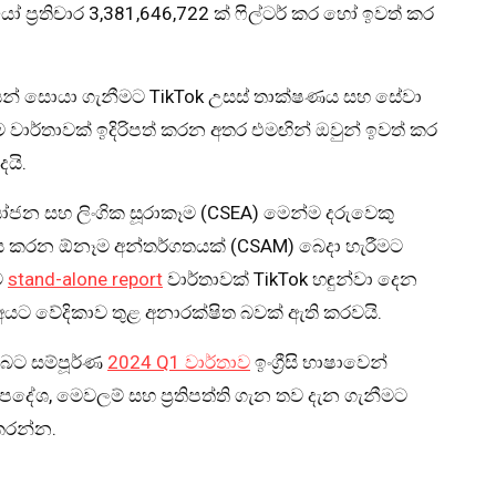
ප්‍රතිචාර 3,381,646,722 ක් ෆිල්ටර් කර හෝ ඉවත් කර
් සොයා ගැනීමට TikTok උසස් තාක්ෂණය සහ සේවා
 වාර්තාවක් ඉදිරිපත් කරන අතර එමඟින් ඔවුන් ඉවත් කර
ෙයි.
ෝජන සහ ලිංගික සූරාකෑම (CSEA) මෙන්ම දරුවෙකු
ූපණය කරන ඕනෑම අන්තර්ගතයක් (CSAM) බෙදා හැරීමට
ව
stand-alone report
වාර්තාවක් TikTok හඳුන්වා දෙන
අයට වේදිකාව තුළ අනාරක්ෂිත බවක් ඇති කරවයි.
ඔබට සම්පූර්ණ
2024 Q1 වාර්තාව
ඉංග්‍රීසි භාෂාවෙන්
දේශ, මෙවලම් සහ ප්‍රතිපත්ති ගැන තව දැන ගැනීමට
 කරන්න.