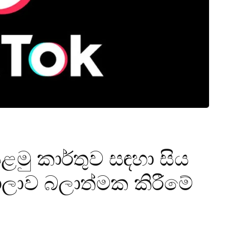
මු කාර්තුව සඳහා සිය
මාලාව බලාත්මක කිරීමේ