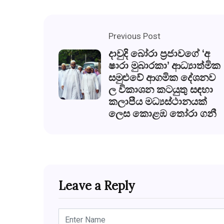
Previous Post
දාවුදි බෝරා ප්‍රජාවගේ ‘අ
ෂාරා මුබාරකා’ ආධ්‍යාත්මික
සමුළුවේ ආගමික දේශනව
ල විකාශන කටයුතු සඳහා
කලාපීය මධ්‍යස්ථානයක්
ලෙස කොළඹ තෝරා ගනී
Leave a Reply