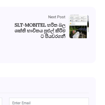
Next Post
SLT-MOBITEL හරිත බල
ශක්ති භාවිතය පුළුල් කිරීම
ට පියවරගනී