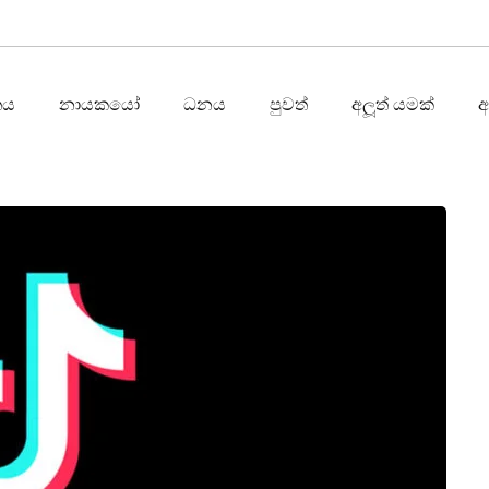
තය
නායකයෝ
ධනය
පුවත්
අලූත් යමක්