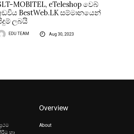
SLT-MOBITEL, eTeleshop වෙබ්
අඩවිය BestWeb.LK සම්මානයෙන්
පිදුම් ලබයි
EDU TEAM
Aug 30, 2023
Overview
‍රථම
About
ිරීම හා