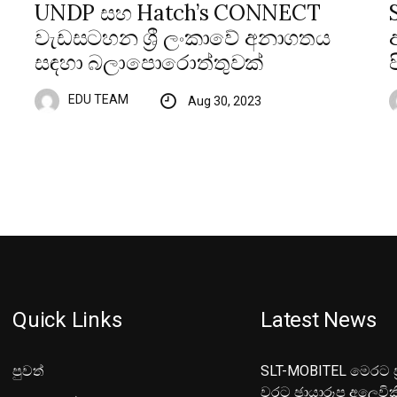
UNDP සහ Hatch’s CONNECT
වැඩසටහන ශ්‍රී ලංකාවේ අනාගතය
සඳහා බලාපොරොත්තුවක්
EDU TEAM
Aug 30, 2023
Quick Links
Latest News
පුවත්
SLT-MOBITEL මෙරට ප්
වරට ඡායාරූප අලෙවික