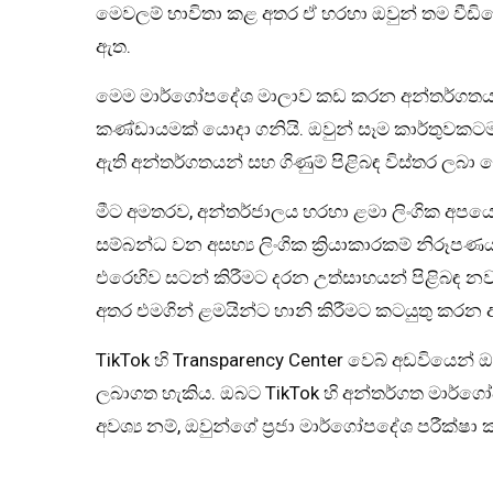
මෙවලම් භාවිතා කළ අතර ඒ හරහා ඔවුන් තම වීඩියෝ 
ඇත.
මෙම මාර්ගෝපදේශ මාලාව කඩ කරන අන්තර්ගතයන
කණ්ඩායමක් යොදා ගනියි. ඔවුන් සෑම කාර්තුවකටම
ඇති අන්තර්ගතයන් සහ ගිණුම් පිළිබඳ විස්තර ලබා ද
මීට අමතරව, අන්තර්ජාලය හරහා ළමා ලිංගික අපය
සම්බන්ධ වන අසභ්‍ය ලිංගික ක්‍රියාකාරකම් නිර
එරෙහිව සටන් කිරීමට දරන උත්සාහයන් පිළිබඳ න
අතර එමගින් ළමයින්ට හානි කිරීමට කටයුතු කරන 
TikTok හි Transparency Center වෙබ් අඩවියෙන් 
ලබාගත හැකිය. ඔබට TikTok හි අන්තර්ගත මාර්ගෝප
අවශ්‍ය නම්, ඔවුන්ගේ ප්‍රජා මාර්ගෝපදේශ පරීක්ෂා