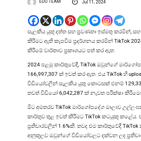
EDU TEAM
Jul 11, 2024
සැලකිය යුතු දත්ත සහ ප්‍රවණතා ඉස්මතු කරමින්, 
කිරීමට ඇති කැපවීම ප්‍රදර්ශනය කරමින් TikTok 20
කිරීමේ වාර්තාව ප්‍රකාශයට පත් කර ඇත.
2024 පළමු කාර්තුවේදී, TikTok ඔවුන්ගේ මාර්ග
166,997,307 ක් ඉවත් කර ඇත. එය TikTok හි upl
වීඩියෝවලින් සැලකිය යුතු කොටසක් එනම් 129,335,
තවත් වීඩියෝ 6,042,287 ක් නැවත පරීක්ෂා කිරීම
මීට අමතරව TikTok මාර්ගෝපදේශ මාලාව උල්ලංඝනය
කාර්තුව තුළ ඉවත් කිරීමට TikTok කටයුකු කළේය. 
ප්‍රතිචාරවලින් 1.6%කි. තවද එම කාර්තුවේදී TikT
අනුකූලව ඔවුන්ගේ වීඩියෝවලට දක්වන ලද ප්‍රති