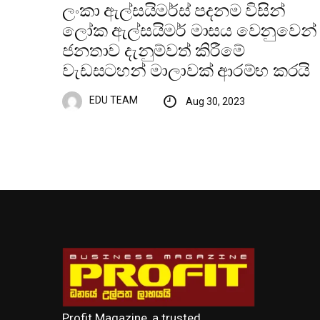
ලංකා ඇල්සයිමර්ස් පදනම විසින්
ලෝක ඇල්සයිමර් මාසය වෙනුවෙන්
ජනතාව දැනුම්වත් කිරීමේ
වැඩසටහන් මාලාවක් ආරම්භ කරයි
EDU TEAM
Aug 30, 2023
Profit Magazine, a trusted