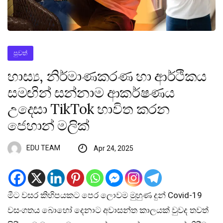
පුවත්
හාස්‍ය, නිර්මාණකරණ හා ආර්ථිකය
සමඟින් සන්නාම ආකර්ෂණය
උදෙසා TikTok භාවිත කරන
ජෙහාන් මලික්
EDU TEAM
Apr 24, 2025
මීට වසර කිහිපයකට පෙර ලොවම මුහුණ දුන් Covid-19
වසංගතය බොහෝ දෙනාට අවාසන්ත කාලයක් වුවද තවත්