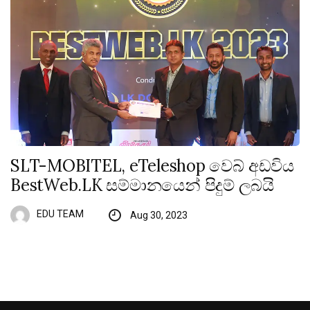
SLT-MOBITEL, eTeleshop වෙබ් අඩවිය
BestWeb.LK සම්මානයෙන් පිදුම් ලබයි
EDU TEAM
Aug 30, 2023