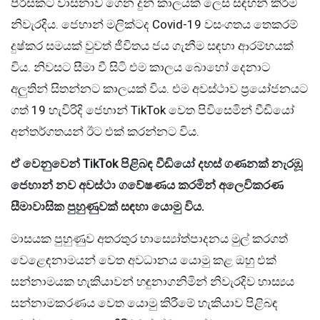
පිරිසකට වාසනාව ගෙන දුන් කාලයක් ලෙස සඳහන් කිරීම
නිවැරදිය. ජෙහාන් මලික්ටද Covid-19 වසංගතය තෙකරම්
දුෂ්කර සමයක් වුවත් ජීවිතය ජය ගැනීම සඳහා ආරම්භයක්
විය. නිවසට සීමා වී සිටි එම කාලය බොහෝ දෙනාට
අලුතින් සිතන්නට කාලයක් විය. එම අවස්ථාව ප්‍රයෝජනයට
ගත් 19 හැවිරිදි ජෙහාන් TikTok වෙත පිවිසෙමින් වීඩියෝ
අන්තර්ගතයන් ඊට එක් කරන්නට විය.
ඒ වෙනුවෙන් TikTok පිළිබඳ වීඩියෝ දහස් ගණනක් නැරඹූ
ජෙහාන් නව අවස්ථා ගවේෂණය කරමින් අලෙවිකරණ
සීමාවාසික පුහුණුවක් සඳහා යොමු විය.
මාසයක පුහුණුව අතරතුර හාස්‍යෝත්පාදනය මුල් කරගත්
වෙළෙඳනාමයන් වෙත අවධානය යොමු කළ ඔහු එක්
සන්නාමයක හැකියාවන් හඳුනාගනිමින් නිවැරදිව හාස්‍යය
සන්නාමකරණය වෙත යොමු කිරීමේ හැකියාව පිළිබඳ