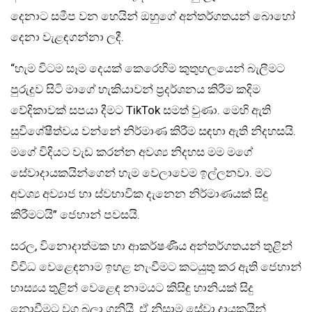
දෙනාට සමීප වන හෙයින් ඔහුගේ අන්තර්ගතයන් බොහෝ
දෙනා වැළඳගන්නා ලදී.
“හැම විටම සෑම දෙයක් කෙරෙහිම කුතුහලයෙන් බැලීමට
පුරුදුව සිටි මාගේ හැකියාවන් ප්‍රදර්ශනය කිරීම කදිම
වේදිකාවක් සපයා දීමට TikTok සමත් වුණා. මෙහි ඇති
සුවිශේෂීත්වය වන්නේ නිර්මාණ කිරීම සඳහා ඇති නිදහසයි.
මගේ විදියට වැඩ කරන්න අවශ්‍ය නිදහස මම මගේ
සේවාදායකයින්ගෙන් හැම වෙලාවෙම ඉල්ලනවා. මට
අවශ්‍ය අව්‍යාජ හා ස්වභාවික දැනෙන නිර්මාණයක් සිදු
කිරීමටයි” ජෙහාන් පවසයි.
සරල, විනොදාත්මක හා ආකර්ෂණීය අන්තර්ගතයන් තුළින්
විවිධ වෙළෙඳනාම ඉහළ නැංවීමට කටයුතු කර ඇති ජෙහාන්
හාස්‍යය තුළින් වෙළෙඳ නාමයට කිසිඳු හානියක් සිදු
නොවීමට වග බලා ගනියි. ඒ නිසාම සේවා දායකයින්