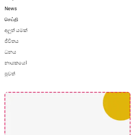
News
செய்தி
අලූත් යමක්
ජීවිතය
ධනය
නායකයෝ
පුවත්