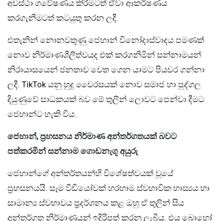
අවස්ථා ගවේෂණය කිරීමටත් ඒවා ආකර්ෂණය
කරගැනීමටත් කටයුතු කරන ලදී.
එතැනින් නොනවතුණු ජෙහාන් විනෝදාස්වාදය පමණක්
නොව නිර්මාණශීලීත්වයද එක් කරගනිමින් සන්නාමයන්
නිරායාසයෙන් ජනතාව වෙත ගෙන යාමට පියවර ගන්නා
ලදී. TikTok යනු හුදු වෛරසයක් නොව සමාජ හා පුද්ගල
දියුණුවේ සාධකයක් බව මේ තුලින් ලොවට පෙන්වා දීමට
ජෙහාන්ට හැකි විය.
ජෙහාන්, ප්‍රහසනය නිර්මාණ අන්තර්ගතයක් බවට
පත්කරමින් සන්නාම ගොඩනැගූ අයුරු
ජෙහාන්ගේ අන්තර්තයන්හි විශේෂත්වයක් වූයේ
ප්‍රහසනයයි. සෑම වීඩියෝවක් හරහාම ස්වභාවික හාස්‍යය හා
සාමාන්‍ය ස්වභාවය ප්‍රදර්ශනය කළ ඔහු ඒ තුලින් සිය
අන්තර්ගත නිර්මාණයන් ඉදිරිපත් කරනු ලැබීය. එය බොහෝ