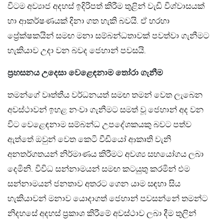
විටම අව්‍යාජ අදහස් ඉදිරිපත් කිරීම තුළින් වැඩි විශ්වාසයක්
හා ආකර්ෂණයක් දිනා ගත හැකි බවයි. ඒ හරහා
ප්‍රේක්ෂකයින් සමඟ මනා සම්බන්ධතාවක් පවත්වා ගැනීමට
හැකියාව උදා වන බවද ජෙහාන් පවසයි.
ප්‍රහසනය උදෙසා වෙළෙඳනාම තෝරා ගැනීම
තමන්ගේ වෘත්තීය වර්ධනයත් සමඟ තමන් වෙත ලැබෙන
අවස්ථාවන් ඉහළ නංවා ගැනීමට සමත් වූ ජෙහාන් අද වන
විට වෙළෙඳනාම සම්බන්ධ උපදේශකයකු බවට පත්ව
ඇත්තේ ඔවුන් වෙත කෙටි වීඩියෝ ආකෘති වැනි
අනතර්ගතයන් නිර්මාණය කිරීමට අවශ්‍ය සහයෝගය ලබා
දෙමිනි. විවිධ සන්නාමයන් සමඟ කටයුතු කරමින් එම
සන්නාමයන් ජනතාව අතරට ගෙන යාම සඳහා සිය
හැකියාවන් මනාව යොදාගත් ජෙහාන් පවසන්නේ තමන්ට
නිදහසේ අදහස් ප්‍රකාශ කිරීමේ අවස්ථාව ලබා දීම තුලින්