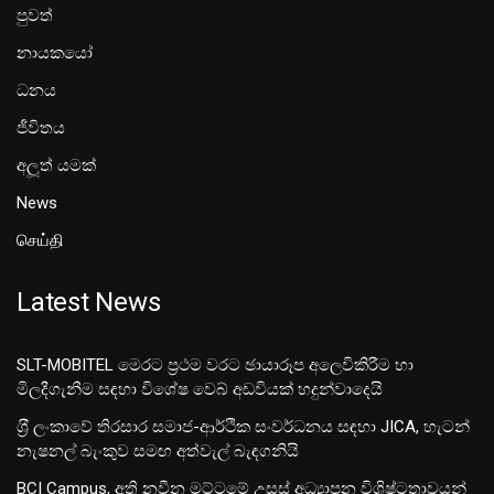
පුවත්
නායකයෝ
ධනය
ජීවිතය
අලූත් යමක්
News
செய்தி
Latest News
SLT-MOBITEL මෙරට ප්‍රථම වරට ඡායාරූප අලෙවිකිරීම හා
මිලදීගැනීම සඳහා විශේෂ වෙබ් අඩවියක් හදුන්වාදෙයි
ශ‍්‍රී ලංකාවේ තිරසාර සමාජ-ආර්ථික සංවර්ධනය සඳහා JICA, හැටන්
නැෂනල් බැංකුව සමඟ අත්වැල් බැඳගනියි
BCI Campus, අති නවීන මට්ටමේ උසස් අධ්‍යාපන විශිෂ්ටතාවයන්