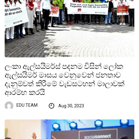
ලංකා ඇල්සයිමර්ස් පදනම විසින් ලෝක
ඇල්සයිමර් මාසය වෙනුවෙන් ජනතාව
දැනුම්වත් කිරීමේ වැඩසටහන් මාලාවක්
ආරම්භ කරයි
EDU TEAM
Aug 30, 2023