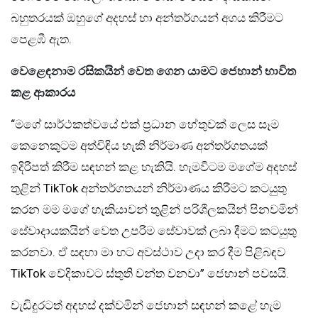
බහුතරයක් ඔහුගේ අදහස් හා අන්තර්ගයන් අගය කිරීමට
පෙළඹී ඇත.
වෙළෙඳනාම රසිකයින් වෙත ගෙන යාමට ජෙහාන් භාවිත
කළ ආකාරය
“මගේ සාර්ථකත්වයේ එක් ප්‍රධාන හේතුවක් ලෙස සෑම
කෙනෙකුටම අත්විඳිය හැකි නිර්මාණ අන්තර්ගතයක්
ඉදිරිපත් කිරීම සඳහන් කළ හැකියි. හැමවිටම මගේම අදහස්
තුළින් TikTok අන්තර්ගතයන් නිර්මාණය කිරීමට කටයුතු
කරන මම මගේ හැකියාවන් තුළින් පරිශීලකයින් පිනවමින්
සේවාදායකයින් වෙත උපරිම සේවාවක් ලබා දීමට කටයුතු
කරනවා. ඒ සඳහා මා හට අවස්ථාව උදා කර දීම පිළිබඳව
TikTok වේදිකාවට ස්තුති වන්ත වනවා” ජෙහාන් පවසයි.
වැඩිදුරටත් අදහස් දක්වමින් ජෙහාන් සඳහන් කළේ හැම