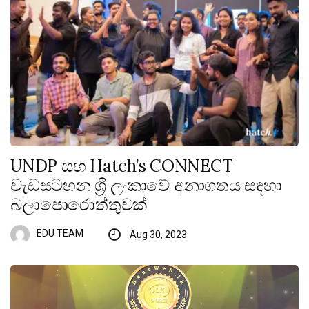
UNDP සහ Hatch’s CONNECT
වැඩසටහන ශ්‍රී ලංකාවේ අනාගතය සඳහා
බලාපොරොත්තුවක්
EDU TEAM
Aug 30, 2023