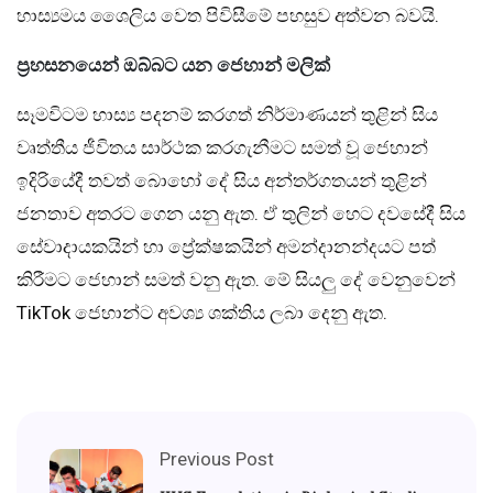
හාස්‍යමය ශෛලිය වෙත පිවිසීමේ පහසුව අත්වන බවයි.
ප්‍රහසනයෙන් ඔබ්බට යන ජෙහාන් මලික්
සෑමවිටම හාස්‍ය පදනම් කරගත් නිර්මාණයන් තුළින් සිය
වෘත්තීය ජීවිතය සාර්ථක කරගැනීමට සමත් වූ ජෙහාන්
ඉදිරියේදී තවත් බොහෝ දේ සිය අන්තර්ගතයන් තුළින්
ජනතාව අතරට ගෙන යනු ඇත. ඒ තුලින් හෙට දවසේදී සිය
සේවාදායකයින් හා ප්‍රේක්ෂකයින් අමන්දානන්දයට පත්
කිරීමට ජෙහාන් සමත් වනු ඇත. මේ සියලු දේ වෙනුවෙන්
TikTok ජෙහාන්ට අවශ්‍ය ශක්තිය ලබා දෙනු ඇත.
Previous Post