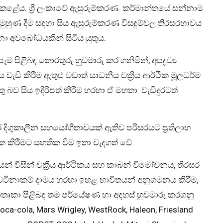
 කළේය. ශ්‍රී ලංකාවේ ඇසුරුම්කරණ කර්මාන්තයේ සන්නාම
හුණ දීම සඳහා සිය ඇසුරුම්කරණ විසඳුම්වල තිරසරභාවය
නා අවබෝධයකින් සිටිය යුතුය.
ම පිළිබඳ තොරතුරු හුවමාරු කර ගනිමින්, අපද්‍රව්‍ය
ැඩි කිරීම ඇතුළු වඩාත් සාධනීය චක්‍රීය ආර්ථික මූලධර්ම
තු බව සිය ඉදිරිපත් කිරීම හරහා ඒ මහතා වැඩිදුරටත්
 දිගුකාලීන සහයෝගීතාවයක් ඇතිව පරිසරයට ප්‍රතිලාභ
ත්මක කිරීමට සහතික වීම ඉතා වැදගත් වේ.
න් විසින් චක්‍රීය ආර්ථිකය සහ කාබන් විමෝචනය, තිරසර
සහ වටිනාකම් දාමය හරහා ඉහළ භාවිතයන් අනුගමනය කිරීම,
් මාතෘකා පිළිබඳ තම පර්යේෂණ හා අදහස් හුවමාරු කරගනු
ca-cola, Mars Wrigley, WestRock, Haleon, Friesland