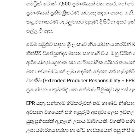
මෙට්‍රික් ටොන් 7,500 ප්‍රමාණයක් වන අතර, ඉන් වෙ
ප්‍රමාණයක් ප්‍රතිචක්‍රීකරණ කටයුතු සඳහා යොදා ගනී. 
කළමනාකරණ ගැටලුවකට මුහුණ දී සිටින අතර ඉන්ද
එල්ල වී ඇත.
මෙම සමුළුව සඳහා ශ්‍රී ලංකාව නියෝජනය කරමින් Ki
කිත්සිරි විජේසුන්දර මහතා සහභාගී විය. ඔහු විස
අභියෝග,ජයග්‍රහණ සහ පාරිභෝගික පරිහරණයෙන් පසු
මනා අවබෝධයක් ලබා දෙමින් දේශනයක් පැවැත්විය. එ
වගකීම (Extended Producer Responsibility – EP
ප්‍රයෝජනය කුමක්ද’ යන තේමාව පිළිබඳව අදහස් දැක
EPR යනු, සන්නාම හිමිකරුවන් තම භාණ්ඩ නිෂ්
අවසාන වශයෙන් එහි ඇසුරුම් අපද්‍රව්‍ය ලෙස ඉවතලෑ
යුතු ප්‍රතිපත්ති ඇතුළත් උපාය මාර්ගයකි. වගකීම් ස
උපායමාර්ගය හරහා භාණ්ඩ භාවිතයෙන් පසු නිසි ලෙස එක