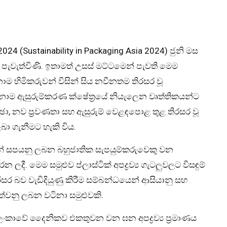
4 (Sustainability in Packaging Asia 2024) ජුනි මස
කව පැවැත්විණි. ඉතාමත් උසස් මට්ටමෙන් පැවති මෙම
නාම හිමිකරුවන් විසින් සිය නවීනතම තිරසර වූ
න්නාම ඇසුරුම්කරණ ක්ෂේත්‍රයේ නියැලෙන වෘත්තිකයන්ට
ච්ඡා, නව ප්‍රවණතා සහ ඇසුරුම් වෙළඳපොළ තුළ තිරසර වූ
ා ගැනීමට හැකි විය.
් සපයනු ලබන බහුජාතික සැපයුම්කරුවෙකු වන
දී. මෙම සමුළුව ප්ලාස්ටික් අපද්‍රව්‍ය ගැටලුවලට විසඳුම්
 බව වැඩිදියුණු කිරීම සම්බන්ධයෙන් ආසියානු සහ
වත්වනු ලබන වටිනා සමුළුවකි.
 ශ්‍රී ලංකාවේ දෛනිකව එකතුවන වන ඝන අපද්‍රව්‍ය ප්‍රමාණය