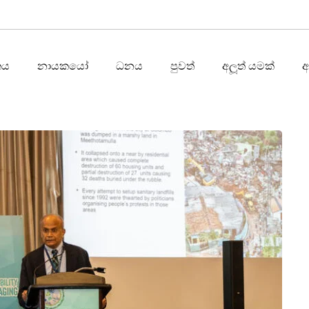
තය
නායකයෝ
ධනය
පුවත්
අලූත් යමක්