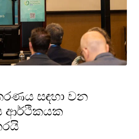
ම්කරණය සඳහා වන
රීය ආර්ථිකයක
කරයි