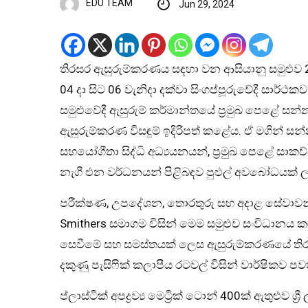
EDU TEAM
Jun 29, 2024
තිරසර ඇසුරුම්කරණය සඳහා වන ආසියානු සමුළුව 202
04 දා සිට 06 වැනිදා දක්වා සිංගප්පූරුවේදී සාර්ථ
සමුළුවේදී ඇසුරුම් කර්මාන්තයේ ප්‍රමුඛ පෙළේ සන්
ඇසුරුම්කරණ විසඳුම් ඉදිරිපත් කළේය. ඒ මගින් ස
සහයෝගීතා සිද්ධි අධ්‍යයනයන්, ප්‍රමුඛ පෙළේ සාක
නැගී එන වර්ධනයන් පිළිබඳව පුළුල් අවබෝධයක් ලබ
පරීක්ෂණ, උපදේශන, තොරතුරු සහ අදාළ සේවාවන
Smithers සමාගම විසින් මෙම සමුළුව සංවිධානය කරන ල
සෙවීමේ සහ සමස්තයක් ලෙස ඇසුරුම්කරණයේ තිරසර
දකුණු පැසිෆික් කලාපීය රටවල් විසින් වාර්ෂිකව ප
ප්ලාස්ටික් අපද්‍රව්‍ය මෙට්‍රික් ටොන් 400ක් ඇතුළුව