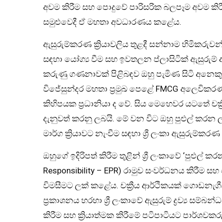
අවම කිරීම සහ පොදුවේ පාරිසරික බලපෑම අවම කිර
සමුළුවෙදී ඒ මහතා අවධාරණය කළේය.
ඇසුරුම්කරණ ක්‍රියාවලිය තුළදී සන්නාම හිමිකරුවන්
සඳහා යෝග්‍ය වීම සහ ඉවතලන ප්ලාසිටික් ඇසුරුම් අපද
කරුණු ගණනාවක් පිළිබඳව ඔහු පැමිණ සිටි අනෙ
විජේසුන්දර මහතා ප්‍රමුඛ පෙළේ FMCG අලෙවික
කිහිපයක ප්‍රධානියා ද වේ. සිය මෙහෙවර යටතේ චක්‍
දැනුවත් කරනු ලබයි. මේ වන විට ඔහු පුළුල් කරන 
මාර්ග ක්‍රියාවට නැංවීම සඳහා ශ්‍රී ලංකා ඇසුරුම
ඔහුගේ ඉදිරිපත් කිරීම තුළින් ශ්‍රී ලංකාවේ ‘පුළුල්
Responsibility – EPR) රාමුව සංවර්ධනය කිරීම ස
විමසීමට ලක් කළේය. චක්‍රීය ආර්ථිකයක් ගොඩනැගී
ප්‍රකාශනය හරහා ශ්‍රී ලංකාවේ ඇසුරුම් ද්‍රව්‍ය සම්
කිරීම සහ ක්‍රියාත්මක කිරීමේ පටිපාටියට පාර්ශවක