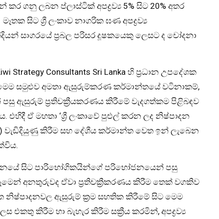
න් කර ගනු ලබන ප්ලාස්ටික් අපද්‍රව්‍ය 5% සිට 20% අතර
මෑතක සිට ශ්‍රී ලංකාව නාගරික ඝණ අපද්‍රව්‍ය
ියන් සාගරයේ ප්‍රබල පරිසර දූෂකයෙකු ලෙසට ද චෝදනා
wi Strategy Consultants Sri Lanka හි ප්‍රධාන උපදේශක
ින් මෙම සමුළුව අමතා ඇසුරුම්කරණ කර්මාන්තයේ වටිනාකම්,
 ඇසුරුම් ප්‍රතිචක්‍රීයකරණය කිරීමේ වැදගත්කම පිළිබඳව
හිදී ඒ මහතා ‘ශ්‍රී ලංකාවේ පුළුල් කරන ලද නිෂ්පාදන
R) වැඩිදියුණු කිරීම සහ දේශීය කර්මාන්ත වෙත ඉන් ලැබෙන
්විය.
පාදනයේ සිට පාරිභෝගිකයින්ගේ පරිභෝජනයෙන් පසු
මෙන් අනතුරුවද ඒවා ප්‍රතිචක්‍රීකරණය කිරීම තෙක් වගකිව
හිත නිෂ්පාදනවල ඇසුරුම් ක්‍රම සහතික කිරීමේ සිට මෙම
තු කිරීම හා බැහැර කිරීම සක්‍රීය කරමින්, අපද්‍රව්‍ය