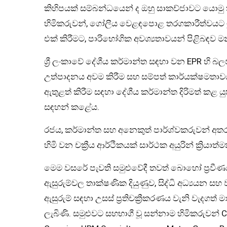
කිහිපයක් සම්බන්ධයෙන් ද ඔහු සාකච්ජාවට යොමු
හිමිකරුවන්, ගෝලීය වෙළඳපොළ තරගකාරීත්වයට මු
එක් කිරීමට, පාරිභෝගික අවශ්‍යතාවයන් පිළිබඳව ම
ශ්‍රී ලංකාවේ දේශීය කර්මාන්ත සඳහා වන EPR හි බලපෑ
උත්පාදනය අවම කිරීම සහ සම්පත් කාර්යක්ෂමතාවය ව
ඇතුළත් කිරීම සඳහා දේශීය කර්මාන්ත දිරිමත් කළ යු
සඳහන් කළේය.
රජය, කර්මාන්ත සහ අනෙකුත් පාර්ශ්වකරුවන් අතර
හිමි වන චක්‍රීය ආර්ථිකයක් සාර්ථක අයුරින් ක්‍රියා
මෙම වසරේ පැවති සමුළුවේදී තවත් බොහෝ ප්‍රවීණය
ඇසුරුම්වල තාක්ෂණික දියුණුව, සිද්ධි අධ්‍යයන 
ඇසුරුම් සඳහා උසස් ප්‍රතිචක්‍රීකරණය වැනි වැදගත
ලැබිණි. සමුළුවට සහභාගී වූ සන්නාම හිමිකරුවන් Co