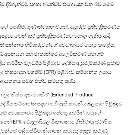
ීම දිරිගැන්වීම සඳහා අඛන්ඩව එය දායක වන බව මෙම
ගේ වගකීම්, ගුණාත්මකභාවයන්, ඇසුරුම් ප්‍රතිචක්‍රීකරණය
්‍රව්‍ය වෙන් කර ප්‍රතිචක්‍රීකරණයට යොදා ගැනීම ආදී
කුත් සන්නාම හිමිකරුවන්ගේ අවධානයට යොමු කළේය.
රණ, අපනයන සහ ජාත්‍යන්තර අලෙවිකරණ සමාගම්
රීය ආර්ථික මූලධර්ම පිළිබඳව දේශීය ඇසුරුම්කරණ ප්‍රජාව
ලද නිෂ්පාදන වගකීම් (EPR) පිළිබඳව කර්මාන්ත උපාය
්කරණ ආයතනය සමඟ එක්ව කටයුතු කරයි.
 කරන ලද නිෂ්පාදක වගකීම්’ (Extended Producer
හ දේශීය කර්මාන්ත සඳහා එහි ඇති සාධනීය බලපෑම පිළිබඳව
මේ අවශ්‍යතාවය පිළිබඳව ඉස්මතු කරමින් ඔහුගේ
බන්ධයෙන් EPR රෙගුලාසිවල විකාශනය, නීති රාමු ස්ථාපිත
රුවන්ගේ මැදිහත්වීම, නියාමන කටයුතු ඇතුළු කරුණු