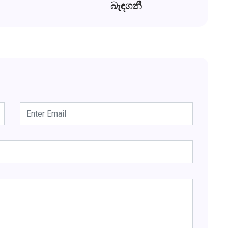
බැඳගනී