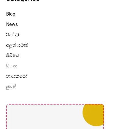
Blog
News
செய்தி
අලූත් යමක්
ජීවිතය
ධනය
නායකයෝ
පුවත්