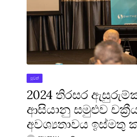
පුවත්
2024 තිරසර ඇසුරු
ආසියානු සමුළුව චක්‍
අවශ්‍යතාවය ඉස්මතු 