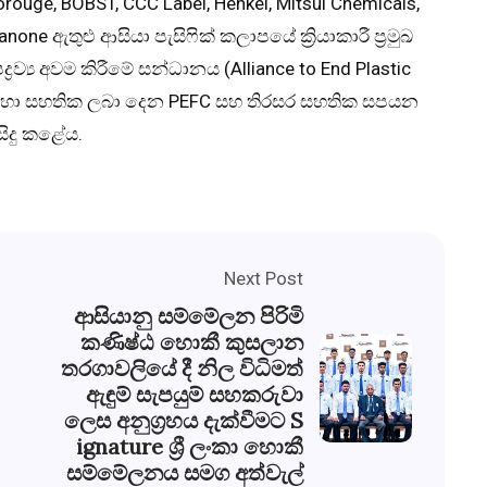
rouge, BOBST, CCC Label, Henkel, Mitsui Chemicals,
ne ඇතුළු ආසියා පැසිෆික් කලාපයේ ක්‍රියාකාරී ප්‍රමුඛ
්‍ය අවම කිරීමේ සන්ධානය (Alliance to End Plastic
හා සහතික ලබා දෙන PEFC සහ තිරසර සහතික සපයන
සිදු කළේය.
Next Post
ආසියානු සම්මේලන පිරිමි
කණිෂ්ඨ හොකී කුසලාන
තරගාවලියේ දී නිල විධිමත්
ඇඳුම් සැපයුම් සහකරුවා
ලෙස අනුග්‍රහය දැක්වීමට S
ignature ශ්‍රී ලංකා හොකී
සම්මේලනය සමග අත්වැල්