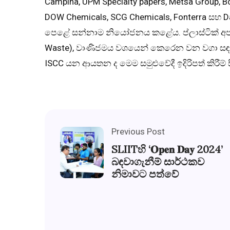
Campina, UPM Specialty papers, Metsa Group, Bo
DOW Chemicals, SCG Chemicals, Fonterra සහ Dano
පෙළේ සන්නාම නියෝජනය කළේය. ප්ලාස්ටික් අපද්‍රව
Waste), වාණිජමය වශයෙන් කෙරෙන වන වගා සඳ
ISCC යන ආයතන ද මෙම සමුළුවේදී ඉදිරිපත් කිරීම් 
Previous Post
SLIITහි ‘𝐎𝐩𝐞𝐧 𝐃𝐚𝐲 2024’
බඳවාගැනීම් සාර්ථකව
නිමාවට පත්වේ