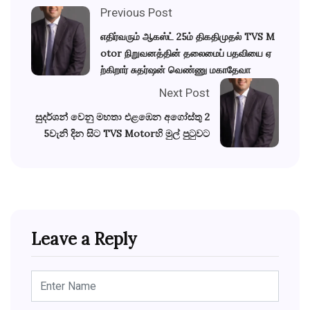
Previous Post
எதிர்வரும் ஆகஸ்ட் 25ம் திகதிமுதல் TVS M
otor நிறுவனத்தின் தலைமைப் பதவியை ஏ
ற்கிறார் சுதர்ஷன் வெண்ணு மகாதேவா
Next Post
සුදර්ශන් වෙනු මහතා එළඹෙන අගෝස්තු 2
5වැනි දින සිට TVS Motorහි මුල් පුටුවට
Leave a Reply