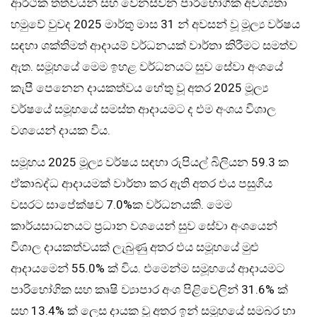
ආර්ථික තත්වයන් සහ වෙනස්වන පාරිභෝගික අවශ්‍යතා
හමුවේ වුවද 2025 මාර්තු මාස 31 න් අවසන් වූ මූල්‍ය වර්ෂය
සඳහා ශක්තිමත් ආදායම් වර්ධනයක් වාර්තා කිරීමට සමත්ව
ඇත. සමූහයේ මෙම ඉහළ වර්ධනයට සුව සේවා අංශයේ
කැපී පෙනෙන දායකත්වය හේතු වූ අතර 2025 මූල්‍ය
වර්ෂයේ සමූහයේ සමස්ත ආදායමට ද එම අංශය විශාල
වශයෙන් දායක විය.
සමූහය 2025 මූල්‍ය වර්ෂය සඳහා රුපියල් බිලියන 59.3 ක
ඒකාබද්ධ ආදායමක් වාර්තා කර ඇති අතර එය පසුගිය
වසරට සාපේක්ෂව 7.0%ක වර්ධනයකි. මෙම
කාර්යසාධනයට ප්‍රධාන වශයෙන් සුව සේවා අංශයෙන්
විශාල දායකත්වයක් ලැබුණු අතර එය සමූහයේ මුළු
ආදායමෙන් 55.0% ක් විය. එමෙන්ම සමූහයේ ආදායමට
පාරිභෝගික සහ කෘෂි ව්‍යාපාර අංශ පිළිවෙලින් 31.6% ක්
සහ 13.4% ක් ලෙස දායක වූ අතර ඉන් සමූහයේ සමබර හා