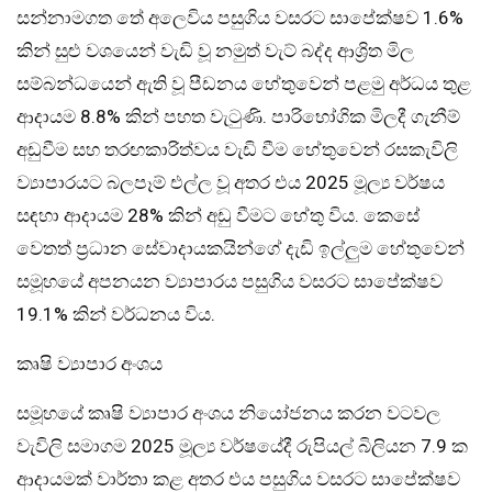
සන්නාමගත තේ අලෙවිය පසුගිය වසරට සාපේක්ෂව 1.6%
කින් සුළු වශයෙන් වැඩි වූ නමුත් වැට් බද්ද ආශ්‍රිත මිල
සම්බන්ධයෙන් ඇති වූ පීඩනය හේතුවෙන් පළමු අර්ධය තුළ
ආදායම 8.8% කින් පහත වැටුණි. පාරිභෝගික මිලදී ගැනීම්
අඩුවීම සහ තරඟකාරිත්වය වැඩි වීම හේතුවෙන් රසකැවිලි
ව්‍යාපාරයට බලපෑම් එල්ල වූ අතර එය 2025 මූල්‍ය වර්ෂය
සඳහා ආදායම 28% කින් අඩු වීමට හේතු විය. කෙසේ
වෙතත් ප්‍රධාන සේවාදායකයින්ගේ දැඩි ඉල්ලුම හේතුවෙන්
සමූහයේ අපනයන ව්‍යාපාරය පසුගිය වසරට සාපේක්ෂව
19.1% කින් වර්ධනය විය.
කෘෂි ව්‍යාපාර අංශය
සමූහයේ කෘෂි ව්‍යාපාර අංශය නියෝජනය කරන වටවල
වැවිලි සමාගම 2025 මූල්‍ය වර්ෂයේදී රුපියල් බිලියන 7.9 ක
ආදායමක් වාර්තා කළ අතර එය පසුගිය වසරට සාපේක්ෂව