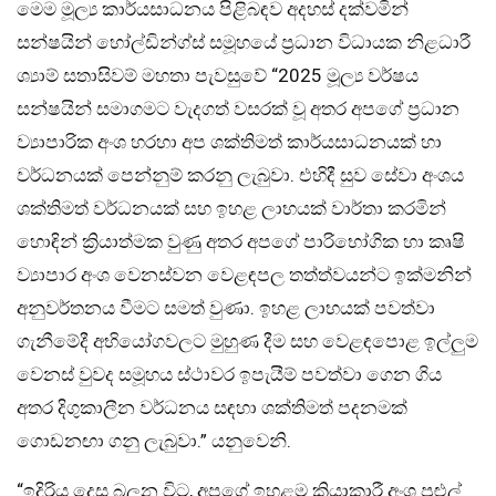
මෙම මූල්‍ය කාර්යසාධනය පිළිබඳව අදහස් දක්වමින්
සන්ෂයින් හෝල්ඩින්ග්ස් සමූහයේ ප්‍රධාන විධායක නිළධාරී
ශ්‍යාම් සතාසිවම් මහතා පැවසුවේ “2025 මූල්‍ය වර්ෂය
සන්ෂයින් සමාගමට වැදගත් වසරක් වූ අතර අපගේ ප්‍රධාන
ව්‍යාපාරික අංශ හරහා අප ශක්තිමත් කාර්යසාධනයක් හා
වර්ධනයක් පෙන්නුම් කරනු ලැබුවා. එහිදී සුව සේවා අංශය
ශක්තිමත් වර්ධනයක් සහ ඉහළ ලාභයක් වාර්තා කරමින්
හොඳින් ක්‍රියාත්මක වුණු අතර අපගේ පාරිභෝගික හා කෘෂි
ව්‍යාපාර අංශ වෙනස්වන වෙළඳපල තත්ත්වයන්ට ඉක්මනින්
අනුවර්තනය වීමට සමත් වුණා. ඉහළ ලාභයක් පවත්වා
ගැනීමේදී අභියෝගවලට මුහුණ දීම සහ වෙළඳපොළ ඉල්ලුම
වෙනස් වුවද සමූහය ස්ථාවර ඉපැයීම් පවත්වා ගෙන ගිය
අතර දිගුකාලීන වර්ධනය සඳහා ශක්තිමත් පදනමක්
ගොඩනඟා ගනු ලැබුවා.” යනුවෙනි.
“ඉදිරිය දෙස බලන විට, අපගේ ඉහළම ක්‍රියාකාරී අංශ පුළුල්