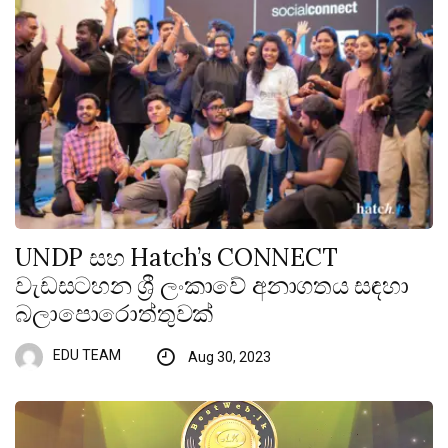
UNDP සහ Hatch’s CONNECT
වැඩසටහන ශ්‍රී ලංකාවේ අනාගතය සඳහා
බලාපොරොත්තුවක්
EDU TEAM
Aug 30, 2023