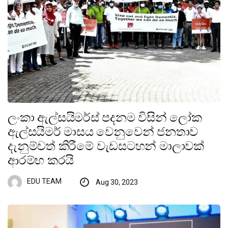
ලංකා ඇල්සයිමර්ස් පදනම විසින් ලෝක
ඇල්සයිමර් මාසය වෙනුවෙන් ජනතාව
දැනුම්වත් කිරීමේ වැඩසටහන් මාලාවක්
ආරම්භ කරයි
EDU TEAM
Aug 30, 2023