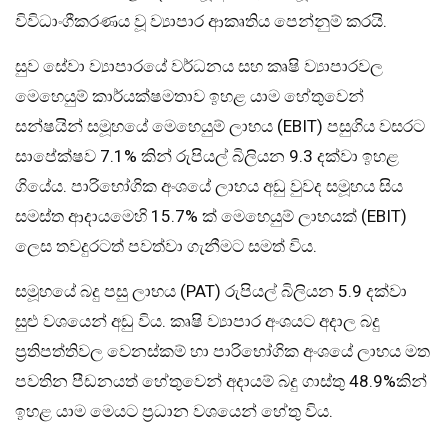
විවිධාංගීකරණය වූ ව්‍යාපාර ආකෘතිය පෙන්නුම් කරයි.
සුව සේවා ව්‍යාපාරයේ වර්ධනය සහ කෘෂි ව්‍යාපාරවල
මෙහෙයුම් කාර්යක්ෂමතාව ඉහළ යාම හේතුවෙන්
සන්ෂයින් සමූහයේ මෙහෙයුම් ලාභය (EBIT) පසුගිය වසරට
සාපේක්ෂව 7.1% කින් රුපියල් බිලියන 9.3 දක්වා ඉහළ
ගියේය. පාරිභෝගික අංශයේ ලාභය අඩු වුවද සමූහය සිය
සමස්ත ආදායමෙහි 15.7% ක් මෙහෙයුම් ලාභයක් (EBIT)
ලෙස තවදුරටත් පවත්වා ගැනීමට සමත් විය.
සමූහයේ බදු පසු ලාභය (PAT) රුපියල් බිලියන 5.9 දක්වා
සුළු වශයෙන් අඩු විය. කෘෂි ව්‍යාපාර අංශයට අදාල බදු
ප්‍රතිපත්තිවල වෙනස්කම් හා පාරිභෝගික අංශයේ ලාභය මත
පවතින පීඩනයත් හේතුවෙන් අදායම් බදු ගාස්තු 48.9%කින්
ඉහළ යාම මෙයට ප්‍රධාන වශයෙන් හේතු විය.