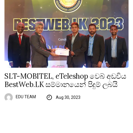
SLT-MOBITEL, eTeleshop වෙබ් අඩවිය
BestWeb.LK සම්මානයෙන් පිදුම් ලබයි
EDU TEAM
Aug 30, 2023