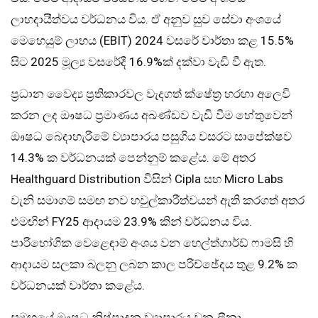
ලාභදායීත්වය වර්ධනය විය. ඒ අනුව සුව සේවා අංශයේ
මෙහෙයුම් ලාභය (EBIT) 2024 වසරේ වාර්තා කළ 15.5%
සිට 2025 මූල්‍ය වසරේදී 16.9%ක් දක්වා වැඩි වී ඇත.
ප්‍රධාන වෛද්‍ය ප්‍රතිකාරවල වැදගත් ක්ෂේත්‍ර හරහා අලෙවි
කරන ලද ඖෂධ ප්‍රමාණය අඛණ්ඩව වැඩි වීම හේතුවෙන්
ඖෂධ බෙදාහැරීමේ ව්‍යාපාරය පසුගිය වසරට සාපේක්ෂව
14.3% ක වර්ධනයක් පෙන්නුම් කළේය. මේ අතර
Healthguard Distribution විසින් Cipla සහ Micro Labs
වැනි සමාගම් සමඟ නව හවුල්කාරීත්වයන් ඇති කරගත් අතර
එමඟින් FY25 ආදායම 23.9% කින් වර්ධනය විය.
පාරිභෝගික වෙළෙඳාම් අංශය වන හෙල්ත්ගාර්ඩ් ෆාමසි හි
ආදායම සලකා බලනු ලබන කාල පරිච්ඡේදය තුළ 9.2% ක
වර්ධනයක් වාර්තා කළේය.
සමූහයේ ඖෂධ නිෂ්පාදන ව්‍යාපාරය වන ලීනා