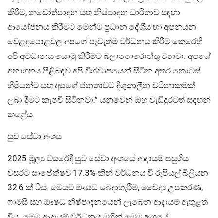
කිරීම, නවෝත්පාදන සහ නිෂ්පාදන ධාරිතාව සඳහා
ආයෝජනය කිරීමට මෙන්ම ප්‍රධාන දේශීය හා අපනයන
වෙළඳපොළවල අපගේ පැවැත්ම වර්ධනය කිරීම කෙරෙහි
අපි අවධානය යොමු කිරීමට බලාපොරොත්තු වනවා. අපගේ
අනාගතය පිළිබඳව අපි විශ්වාසයෙන් සිටින අතර කොටස්
හිමියන්ට සහ අපගේ ජනතාවට දිගුකාලීන වටිනාකමක්
ලබා දීමට කැපවී සිටිනවා.” යනුවෙන් ඔහු වැඩිදුරටත් සඳහන්
කළේය.
සුව සේවා අංශය
2025 මූල්‍ය වසරේදී සුව සේවා අංශයේ ආදායම පසුගිය
වසරට සාපේක්ෂව 17.3% කින් වර්ධනය වී රුපියල් බිලියන
32.6 ක් විය. මෙයට ඖෂධ බෙදාහැරීම, වෛද්‍ය උපකරණ,
ෆාමසි සහ ඖෂධ නිෂ්පාදනයෙන් ලැබෙන ආදායම ඇතුළත්
විය. මෙම ආදායම් වර්ධනය මගින් මෙම අංශයේ