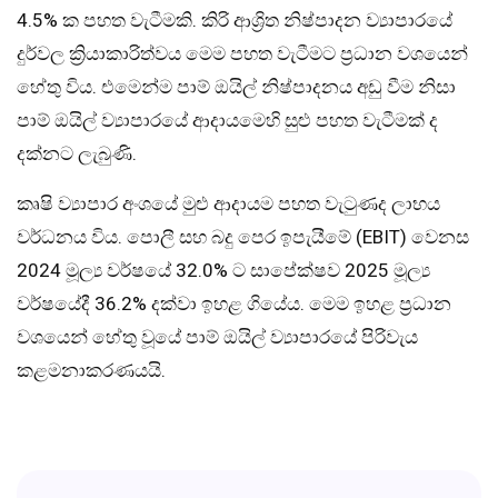
4.5% ක පහත වැටීමකි. කිරි ආශ්‍රිත නිෂ්පාදන ව්‍යාපාරයේ
දුර්වල ක්‍රියාකාරිත්වය මෙම පහත වැටීමට ප්‍රධාන වශයෙන්
හේතු විය. එමෙන්ම පාම් ඔයිල් නිෂ්පාදනය අඩු වීම නිසා
පාම් ඔයිල් ව්‍යාපාරයේ ආදායමෙහි සුළු පහත වැටීමක් ද
දක්නට ලැබුණි.
කෘෂි ව්‍යාපාර අංශයේ මුළු ආදායම පහත වැටුණද ලාභය
වර්ධනය විය. පොලී සහ බදු පෙර ඉපැයීමේ (EBIT) වෙනස
2024 මූල්‍ය වර්ෂයේ 32.0% ට සාපේක්ෂව 2025 මූල්‍ය
වර්ෂයේදී 36.2% දක්වා ඉහළ ගියේය. මෙම ඉහළ ප්‍රධාන
වශයෙන් හේතු වූයේ පාම් ඔයිල් ව්‍යාපාරයේ පිරිවැය
කළමනාකරණයයි.