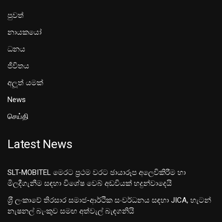
පුවත්
නායකයෝ
ධනය
ජීවිතය
අලූත් යමක්
News
செய்தி
Latest News
SLT-MOBITEL මෙරට ප්‍රථම වරට ඡායාරූප අලෙවිකිරීම හා
මිලදීගැනීම සඳහා විශේෂ වෙබ් අඩවියක් හදුන්වාදෙයි
ශ‍්‍රී ලංකාවේ තිරසාර සමාජ-ආර්ථික සංවර්ධනය සඳහා JICA, හැටන්
නැෂනල් බැංකුව සමඟ අත්වැල් බැඳගනියි