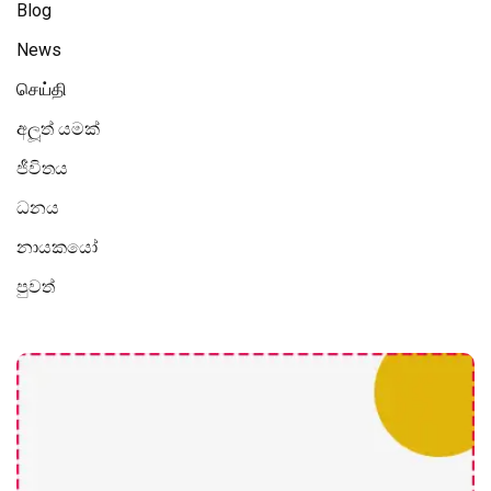
Blog
News
செய்தி
අලූත් යමක්
ජීවිතය
ධනය
නායකයෝ
පුවත්