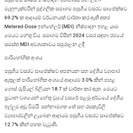
මැනුෆැක්චරින් පුද්ගලික සමාගම පසුගිය වසරට සාපේක්ෂව
69.2% ක ආදායම් වර්ධනයක් වාර්තා කර ඇති අතර
Metered-Dose ඉන්හේලර් (MDI) නිෂ්පාදන ඉහළ යාම
මෙයට හේතු විය. සමාගම විසින් 2024 වසර සඳහා රජයේ
සමස්ත MDI අවශ්‍යතාවය සපුරාලන ලදී.
පාරිභෝගික අංශය
පසුගිය වසරට සාපේක්ෂව අපනයන සහ දේශීය ව්‍යාපාර
ඇතුලත් පාරිභෝගික අංශයේ ආදායම 3.0% කින් පහළ
ගොස් රුපියල් බිලියන 18.7 ක් වාර්තා කර ඇත. මෙයට
ප්‍රධාන වශයෙන් හේතු වූයේ වසරේ පළමු අර්ධයේ දේශීය
ඉල්ලුම අඩු වීමයි. සන්නාමගත තේ සහ රසකැවිලි
ව්‍යාපාරවලින් ලැබෙන ආදායම පසුගිය වසරට සාපේක්ෂව
12.7% කින් පහත වැටුණි.