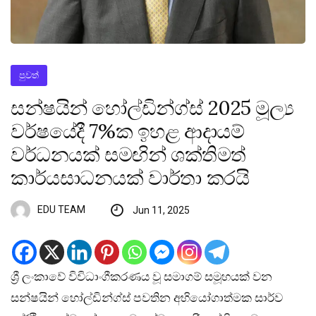
පුවත්
සන්ෂයින් හෝල්ඩින්ග්ස් 2025 මූල්‍ය
වර්ෂයේදී 7%ක ඉහළ ආදායම්
වර්ධනයක් සමඟින් ශක්තිමත්
කාර්යසාධනයක් වාර්තා කරයි
EDU TEAM
Jun 11, 2025
ශ්‍රී ලංකාවේ විවිධාංගීකරණය වූ සමාගම් සමූහයක් වන
සන්ෂයින් හෝල්ඩින්ග්ස් පවතින අභියෝගාත්මක සාර්ව