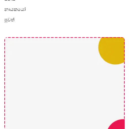
නායකයෝ
පුවත්