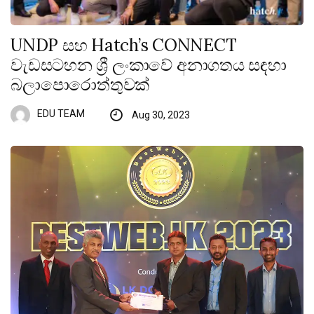
UNDP සහ Hatch’s CONNECT
වැඩසටහන ශ්‍රී ලංකාවේ අනාගතය සඳහා
බලාපොරොත්තුවක්
EDU TEAM
Aug 30, 2023