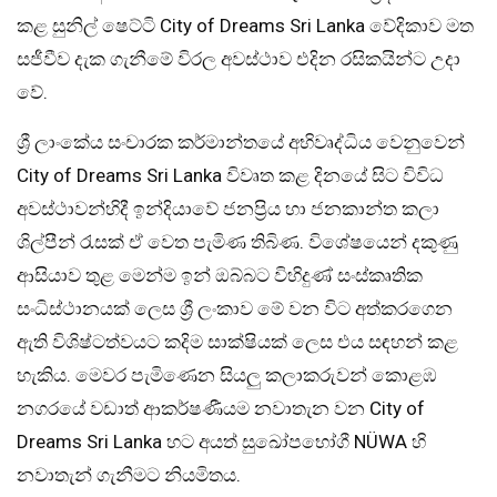
කළ සුනිල් ෂෙට්ටි City of Dreams Sri Lanka වේදිකාව මත
සජීවීව දැක ගැනීමේ විරල අවස්ථාව එදින රසිකයින්ට උදා
වේ.
ශ්‍රී ලාංකේය සංචාරක කර්මාන්තයේ අභිවෘද්ධිය වෙනුවෙන්
City of Dreams Sri Lanka විවෘත කළ දිනයේ සිට විවිධ
අවස්ථාවන්හිදී ඉන්දියාවේ ජනප්‍රිය හා ජනකාන්ත කලා
ශිල්පීන් රැසක් ඒ වෙත පැමිණ තිබිණ. විශේෂයෙන් දකුණු
ආසියාව තුළ මෙන්ම ඉන් ඔබ්බට විහිදුණ් සංස්කෘතික
සංධිස්ථානයක් ලෙස ශ්‍රී ලංකාව මේ වන විට අත්කරගෙන
ඇති විශිෂ්ටත්වයට කදිම සාක්ෂියක් ලෙස එය සඳහන් කළ
හැකිය. මෙවර පැමිණෙන සියලු කලාකරුවන් කොළඹ
නගරයේ වඩාත් ආකර්ෂණීයම නවාතැන වන City of
Dreams Sri Lanka හට අයත් සුඛෝපභෝගී NÜWA හි
නවාතැන් ගැනීමට නියමිතය.