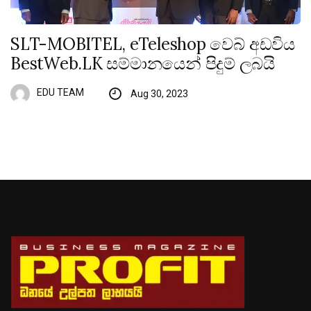
SLT-MOBITEL, eTeleshop වෙබ් අඩවිය
BestWeb.LK සම්මානයෙන් පිදුම් ලබයි
EDU TEAM
Aug 30, 2023