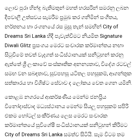
ලොව පුරා හින්දු බැතිමතුන් මහත් හරසරින් සමරනු ලබන
දීපවාලී උත්සවය සැමරීම ප්‍රමුඛ කර ගනිමින් සංගීතය,
නර්තනය හා රංගනයේ රස මුසු තැන් සමඟින් City of
Dreams Sri Lanka හිදී පැවැත්වීමට නියමිත Signature
Diwali Glitz ප්‍රසංගය මෙරට සංචාරක කර්මාන්තය නඟා
සිටුවීමේ තවත් වැදගත් සංධිස්ථානයක් සනිටුහන් කරනු
ඇත්තේ ශ්‍රී ලංකාවේ සංස්කෘතික අනන්‍යතාව, විදේශ රටවල්
සමඟ වන සබඳතාව, සුවපහසු යටිතල පහසුකම්, ආගන්තුක
සත්කාරය හා විශිෂ්ට සේවාව ද ලෝකය වෙත ගෙන යමිනි.
කොළඹ නගරයේ ආකර්ෂණීය මෙන්ම ජනප්‍රිය
විනෝදාස්වාද මධ්‍යස්ථානය මෙන්ම සියලු පහසුකම් සපිරි
එකම හෝටල් සංකීර්ණය ලෙස මෙරට සංචාරක
කර්මාන්තයේ සුවිශේෂී සංධිස්ථානයක් සනිටුහන් කිරීමට
City of Dreams Sri Lanka සමත්ව සිටියි. සෑම විටම තම