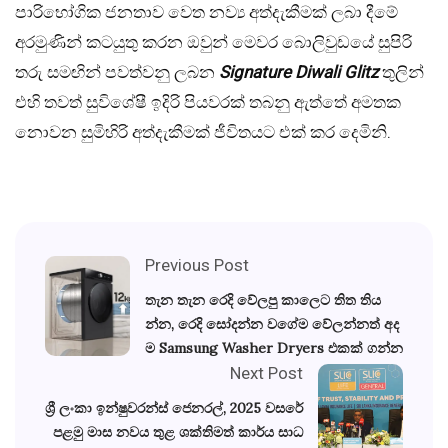
පාරිභෝගික ජනතාව වෙත නව්‍ය අත්දැකීමක් ලබා දීමේ
අරමුණින් කටයුතු කරන ඔවුන් මෙවර බොලිවුඩයේ සුපිරි
තරු සමඟින් පවත්වනු ලබන
Signature Diwali Glitz
තුලින්
එහි තවත් සුවිශේෂී ඉදිරි පියවරක් තබනු ඇත්තේ අමතක
නොවන සුමිහිරි අත්දැකීමක් ජීවිතයට එක් කර දෙමිනි.
Previous Post
තැන තැන රෙදි වේලපු කාලෙට තිත තිය
න්න, රෙදි සෝදන්න වගේම වේලන්නත් අද
ම Samsung Washer Dryers එකක් ගන්න
Next Post
ශ්‍රී ලංකා ඉන්ෂුවරන්ස් ජෙනරල්, 2025 වසරේ
පළමු මාස නවය තුළ ශක්තිමත් කාර්ය සාධ