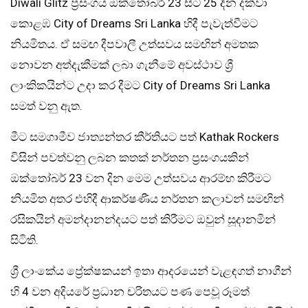
Diwali Glitz ප්‍රසංගය ඔක්තෝබර් 23 සිට 25 දින දක්වා
කොළඹ City of Dreams Sri Lanka හිදී පැවැත්වීමට
නියමිතය. ඒ සමඟ දීපවාලී උත්සවය සමඟින් අමතක
නොවන අත්දැකීමක් ලබා ගැනීමේ අවස්ථාව ශ්‍රී
ලාංකිකයින්ට උදා කර දීමට City of Dreams Sri Lanka
සමත් වනු ඇත.
මීට සමගාමීව ජාත්‍යන්තර කීර්තියට පත් Kathak Rockers
විසින් පවත්වනු ලබන කතක් නර්තන ප්‍රසංගයකින්
ඔක්තෝබර් 23 වන දින මෙම උත්සවය ආරම්භ කිරීමට
නියමිත අතර එහිදී ආකර්ෂණීය නර්තන කලාවන් සමඟින්
රසිකයින් අමන්දානන්දයට පත් කිරීමට ඔවුන් සූදානමින්
සිටිති.
ශ්‍රී ලාංකේය ප්‍රේක්ෂකයන් ඉතා ආදරයෙන් වැළඳගත් නාගීන්
හි 4 වන අදියරේ ප්‍රධාන චරිතයට පණ පෙවූ රූමත්