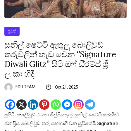
පුවත්
සුනිල් ෂෙට්ටි ඇතුලු බොලිවුඩ්
තරුවලින් හැඩ වෙන ‘’Signature
Diwali Glitz” සිටි ඔෆ් ඩී්‍රම්ස් ශ්‍රී
ලංකා හිදී
EDU TEAM
Oct 21, 2025
සුපිරි බොලිවුඩ් රංගන ශිල්පියකු වූ සුනිල් ෂෙට්ටි සමඟින්
ජනප්‍රිය බොලිවුඩ් තරු සහභාගී වන සුවිශේෂී Signature