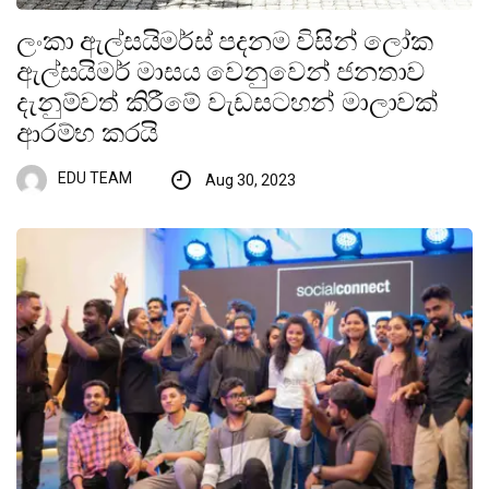
ලංකා ඇල්සයිමර්ස් පදනම විසින් ලෝක
ඇල්සයිමර් මාසය වෙනුවෙන් ජනතාව
දැනුම්වත් කිරීමේ වැඩසටහන් මාලාවක්
ආරම්භ කරයි
EDU TEAM
Aug 30, 2023