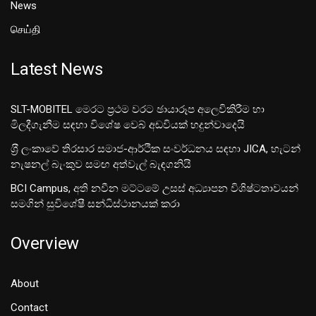
News
செய்தி
Latest News
SLT-MOBITEL මෙරට ප්‍රථම වරට ඡායාරූප අලෙවිකිරීම හා
මිලදීගැනීම සඳහා විශේෂ වෙබ් අඩවියක් හදුන්වාදෙයි
ශ‍්‍රී ලංකාවේ තිරසාර සමාජ-ආර්ථික සංවර්ධනය සඳහා JICA, හැටන්
නැෂනල් බැංකුව සමඟ අත්වැල් බැඳගනියි
BCI Campus, අති නවීන මට්ටමේ උසස් අධ්‍යාපන විශිෂ්ටතාවයන්
සමගින් සුවිශේෂී සන්ධිස්ථානයක් කරා
Overview
About
Contact