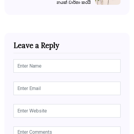
නයක් වාර්තා කරයි
Leave a Reply