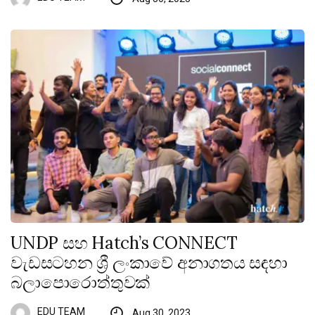
UNDP සහ Hatch’s CONNECT
වැඩසටහන ශ්‍රී ලංකාවේ අනාගතය සඳහා
බලාපොරොත්තුවක්
EDU TEAM
Aug 30, 2023