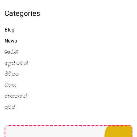
Categories
Blog
News
செய்தி
අලූත් යමක්
ජීවිතය
ධනය
නායකයෝ
පුවත්