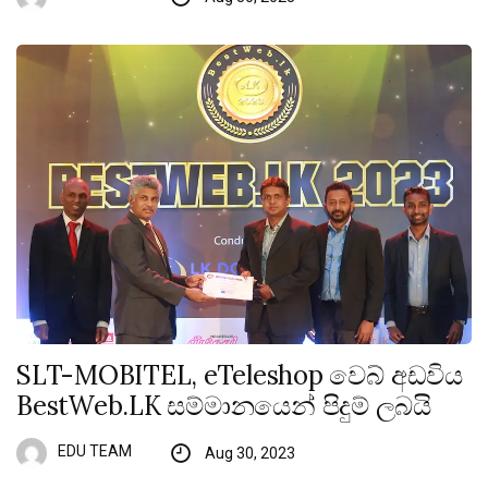
SLT-MOBITEL, eTeleshop වෙබ් අඩවිය
BestWeb.LK සම්මානයෙන් පිදුම් ලබයි
EDU TEAM
Aug 30, 2023