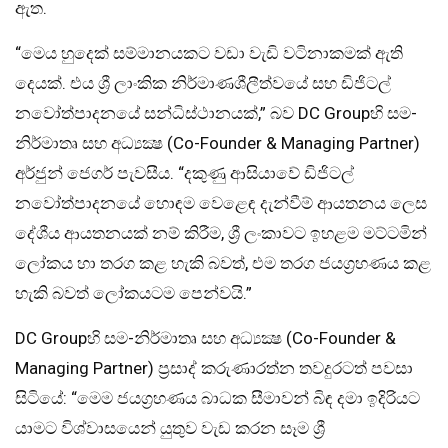
ඇත.
“මෙය හුදෙක් සම්මානයකට වඩා වැඩි වටිනාකමක් ඇති
දෙයක්. එය ශ්‍රී ලාංකික නිර්මාණශීලීත්වයේ සහ ඩිජිටල්
නවෝත්පාදනයේ සන්ධිස්ථානයක්,” බව DC Groupහි සම-
නිර්මාතෘ සහ අධ්‍යක්‍ෂ (Co-Founder & Managing Partner)
අර්ජුන් ජෙගර් පැවසීය. “දකුණු ආසියාවේ ඩිජිටල්
නවෝත්පාදනයේ හොඳම වෙළෙඳ දැන්වීම් ආයතනය ලෙස
දේශීය ආයතනයක් නම් කිරීම, ශ්‍රී ලංකාවට ඉහළම මට්ටමින්
ලෝකය හා තරග කළ හැකි බවත්, එම තරග ජයග්‍රහණය කළ
හැකි බවත් ලෝකයටම පෙන්වයි.”
DC Groupහි සම-නිර්මාතෘ සහ අධ්‍යක්‍ෂ (Co-Founder &
Managing Partner) ප්‍රසාද් කරුණාරත්න තවදුරටත් පවසා
සිටියේ: “මෙම ජයග්‍රහණය බාධක සීමාවන් බිඳ දමා ඉදිරියට
යාමට විශ්වාසයෙන් යුතුව වැඩ කරන සෑම ශ්‍රී