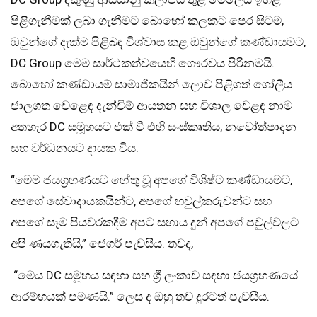
පිළිගැනීමක් ලබා ගැනීමට බොහෝ කලකට පෙර සිටම,
ඔවුන්ගේ දැක්ම පිළිබඳ විශ්වාස කළ ඔවුන්ගේ කණ්ඩායමට,
DC Group මෙම සාර්ථකත්වයෙහි ගෞරවය පිරිනමයි.
බොහෝ කණ්ඩායම් සාමාජිකයින් ලොව පිළිගත් ගෝලීය
ජාලගත වෙළෙඳ දැන්වීම් ආයතන සහ විශාල වෙළඳ නාම
අතහැර DC සමූහයට එක් වී එහි සංස්කෘතිය, නවෝත්පාදන
සහ වර්ධනයට දායක විය.
“මෙම ජයග්‍රහණයට හේතු වූ අපගේ විශිෂ්ට කණ්ඩායමට,
අපගේ සේවාදායකයින්ට, අපගේ හවුල්කරුවන්ට සහ
අපගේ සෑම පියවරකදීම අපට සහාය දුන් අපගේ පවුල්වලට
අපි ණයගැතියි,” ජෙගර් පැවසීය. තවද,
“මෙය DC සමූහය සඳහා සහ ශ්‍රී ලංකාව සඳහා ජයග්‍රහණයේ
ආරම්භයක් පමණයි.” ලෙස ද ඔහු තව දුරටත් පැවසීය.