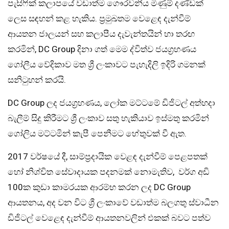
පැසිෆික් කලාපයේ වඩාත්ම ගෞරවනීය මිණුම් දණ්ඩක්
ලෙස සඳහන් කළ හැකිය. ප්‍රමුඛතම වෙළෙඳ දැන්වීම්
ආයතන ජාලයන් සහ කලාපීය දැවැන්තයින් හා තරඟ
කරමින්, DC Group දිනා ගත් මෙම ද්විත්ව ජයග්‍රහණය
ගෝලීය වේදිකාව මත ශ්‍රී ලංකාවට පැහැදිලි ඉදිරි ගමනක්
සනිටුහන් කරයි.
DC Group ලද ජයග්‍රහණය, ලෝක මට්ටමේ ඩිජිටල් අත්හදා
බැලීම් සිදු කිරීමට ශ්‍රී ලංකාව සතු හැකියාව ඉස්මතු කරමින්
ගෝලිය මට්ටමින් කැපී පෙනීමට හේතුවක් වී ඇත.
2017 වර්ෂයේ දී, සාම්ප්‍රදායික වෙළඳ දැන්වීම් පෙළපතක්
හෝ නිශ්චිත සේවාදායක පදනමක් නොමැතිව, වර්ග අඩි
100ක කුඩා කාමරයක ආරම්භ කරන ලද DC Group
ආයතනය, අද වන විට ශ්‍රී ලංකාවේ වඩාත්ම බලගතු ස්වාධීන
ඩිජිටල් වෙළෙඳ දැන්වීම් ආයතනවලින් එකක් බවට පත්ව