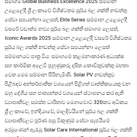
සමාගම Global Business Excellence 2025 සම්මාන
උළෙලේදී ශ්‍රී ලංකාවේ විශිෂ්ටතම සූර්ය බල ශක්ති නඩත්තු
සේවා සපයන්නා ලෙසත්, Elite Series සම්මාන උළෙලේදී
වසරේ වඩාත්ම නව්‍ය සූර්ය බල ශක්ති සමාගම ලෙසත්,
Iconic Awards 2025 සම්මාන උළෙලේදී වසරේ විශිෂ්ටතම
සූර්ය බල ශක්ති නඩත්තු සේවා සපයන්නා ලෙසත්
සම්මානයට පාත්‍ර විය. සමාගමේ කළමනාකරණ අධ්‍යක්ෂ
සහ කාර්මික අලෙවි පුහුණුකරු දසිත කොඩිතුවක්කු මහතා
වෙත මෙම සම්මාන පිරිනැමිණි. Solar PV නඩත්තුව
පිළිබඳව අන්තර්ජාතික වශයෙන් පිළිගත් වෘත්තිකයෙකු වන
ඔහු දේශීය සහ ජාත්‍යන්තර වශයෙන් ස්ථාපනය කර ඇති
ව්‍යාපෘතිවල සමස්ත ධාරිතාව මෙගාවොට් 320කට අධිකය.
ශ්‍රී ලංකාවේ, ඉන්දියාවේ, මාලදිවයිනේ සූර්ය බල ශක්ති
ව්‍යාපෘතිවලට පූර්ණ පසු විකුණුම් සේවා සැපයීමේ
අරමුණෙන් ඇරැඹූ Solar Care International සූර්ය බල ශක්ති