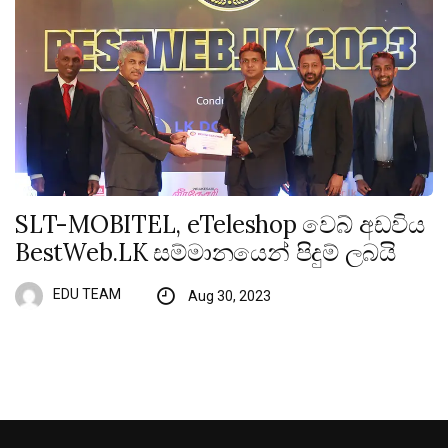
SLT-MOBITEL, eTeleshop වෙබ් අඩවිය
BestWeb.LK සම්මානයෙන් පිදුම් ලබයි
EDU TEAM
Aug 30, 2023