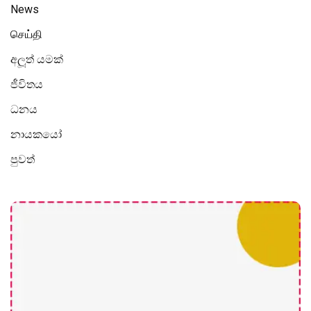
News
செய்தி
අලූත් යමක්
ජීවිතය
ධනය
නායකයෝ
පුවත්