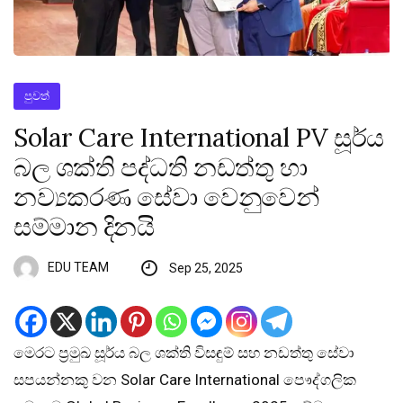
පුවත්
Solar Care International PV සූර්ය
බල ශක්ති පද්ධති නඩත්තු හා
නව්‍යකරණ සේවා වෙනුවෙන්
සම්මාන දිනයි
EDU TEAM
Sep 25, 2025
මෙරට ප්‍රමුඛ සූර්ය බල ශක්ති විසඳුම් සහ නඩත්තු සේවා
සපයන්නකු වන Solar Care International පෞද්ගලික