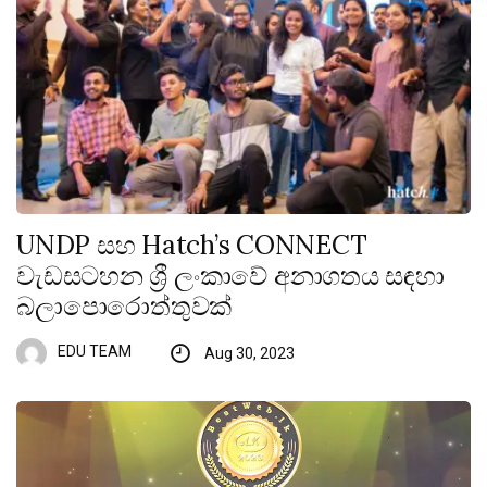
UNDP සහ Hatch’s CONNECT
වැඩසටහන ශ්‍රී ලංකාවේ අනාගතය සඳහා
බලාපොරොත්තුවක්
EDU TEAM
Aug 30, 2023