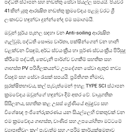
පද්ධති ස්ථාපන සහ නඩත්තු සේවා සියල්ල සපයයි. පියවර
41කින් යුතු ආරක්‍ෂිත නඩත්තු ක්‍රමවේදය පළමු වරට ශ්‍රී
ලංකාවට හඳුන්වා දුන්න්නේද එම සමාගමයි.
ඔවුන් සූර්ය පැනල සඳහා වන Anti-soiling ආරක්‍ෂිත
ගැල්වුම්, පද්ධති සෞඛ්‍ය වාර්තා, පක්ෂීන්ගෙන් වන හානි
වළක්වන විසඳුම්, අර්ධ ස්වයංක්‍රීය හා පූර්ණ ස්වයංක්‍රීය පිරිසුදු
කිරීමේ පද්ධති, තෙවැනි පාර්ශ්ව වගකීම් සහතික සහ
ගෘහස්ත PV පරිශීලකයන්ට උපදේශන සේවා ඇතුළු නව්‍ය
විසඳුම් සහ සේවා රැසක් සපයයි. ප්‍රමිතිගත නිමාව,
සුරක්ෂිතභාවය, කල් පැවැත්මෙන් ඉහළ TYPE SCI ස්ථාපන
ක්‍රමවේදය ඔවුන්ගේ හඳුන්වා දීම් අතර වේ. වායුගතික
සිසිලනය, සහතික කළ උසස් ශ්‍රේණියේ අමුද්‍රව්‍ය සහ
විශේෂඥ ඉංජිනේරුකරණය යන සියල්ලෙහි එකතුවක් වන
එම ක්‍රමවේදය ගෘහස්ත, වාණිජ සහ උපයෝගිතා මට්ටමේ
ව්‍යාපෘතිවල කල් පැවැත්ම සහ උපරිම කාර්යක්ෂමතාව