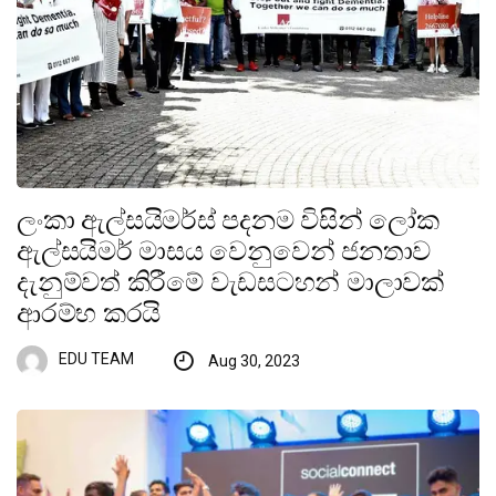
ලංකා ඇල්සයිමර්ස් පදනම විසින් ලෝක
ඇල්සයිමර් මාසය වෙනුවෙන් ජනතාව
දැනුම්වත් කිරීමේ වැඩසටහන් මාලාවක්
ආරම්භ කරයි
EDU TEAM
Aug 30, 2023