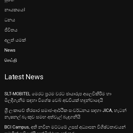
නායකයෝ
ධනය
ජීවිතය
අලූත් යමක්
News
செய்தி
Latest News
SLT-MOBITEL මෙරට ප්‍රථම වරට ඡායාරූප අලෙවිකිරීම හා
මිලදීගැනීම සඳහා විශේෂ වෙබ් අඩවියක් හදුන්වාදෙයි
ශ‍්‍රී ලංකාවේ තිරසාර සමාජ-ආර්ථික සංවර්ධනය සඳහා JICA, හැටන්
නැෂනල් බැංකුව සමඟ අත්වැල් බැඳගනියි
BCI Campus, අති නවීන මට්ටමේ උසස් අධ්‍යාපන විශිෂ්ටතාවයන්