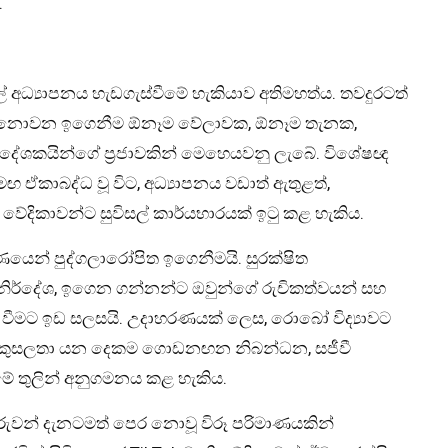
.
් අධ්‍යාපනය හැඩගැස්වීමේ හැකියාව අතිමහත්ය. තවදුරටත්
ා නොවන ඉගෙනීම ඕනෑම වේලාවක, ඕනෑම තැනක,
පදේශකයින්ගේ ප්‍රජාවකින් මෙහෙයවනු ලැබේ. විශේෂඥ
කාබද්ධ වූ විට, අධ්‍යාපනය වඩාත් ඇතුළත්,
‍ය වේදිකාවන්ට සුවිසල් කාර්යභාරයක් ඉටු කළ හැකිය.
යෙන් පුද්ගලාරෝපිත ඉගෙනීමයි. සුරක්ෂිත
ිර්දේශ, ඉගෙන ගන්නන්ට ඔවුන්ගේ රුචිකත්වයන් සහ
 වීමට ඉඩ සලසයි. උදාහරණයක් ලෙස, රොබෝ විද්‍යාවට
ික කුසලතා යන දෙකම ගොඩනඟන නිබන්ධන, සජීවී
මේ තුලින් අනුගමනය කළ හැකිය.
වන් දැනටමත් පෙර නොවූ විරූ පරිමාණයකින්