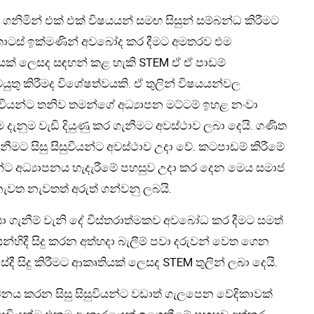
නිමින් එක් එක් විෂයයන් සමඟ සිසුන් සම්බන්ධ කිරීමට
 කොටස් ඉක්මණින් අවබෝද කර දීමට අමතරව එම
්ගයක් ලෙසද සඳහන් කළ හැකි STEM ඒ ඒ පාඩම්
ුතු කිරීමද විශේෂත්වයකි. ඒ තුලින් විෂයයන්වල
ිසුවියන්ට තනිව තමන්ගේ අධ්‍යාපන මට්ටම් ඉහළ නංවා
ැනුම වැඩි දියුණු කර ගැනීමට අවස්ථාව ලබා දෙයි. ගණිත
ට සිසු සිසුවියන්ට අවස්ථාව උදා වේ. කටපාඩම් කිරීමේ
ට අධ්‍යාපනය හැදැරීමේ පහසුව උදා කර දෙන මෙය සමාජ
නැවත නැවතත් අරුත් ගන්වනු ලබයි.
ොයා ගැනීම් වැනි දේ විස්තරාත්මකව අවබෝධ කර දීමට සමත්
්හිදී සිදු කරන අත්හදා බැලීම් පවා දරුවන් වෙත ගෙන
ී සිදු කිරීමට ආකෘතියක් ලෙසද STEM තුලින් ලබා දෙයි.
ගමනය කරන සිසු සිසුවියන්ට වඩාත් ගැලපෙන වේදිකාවක්