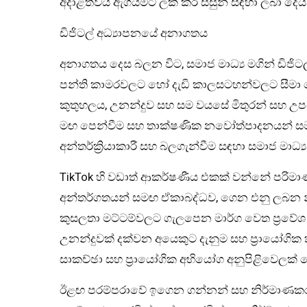
අදාළත්වය ඇගයීමට ලක් කර සිසුන් සඳහා ලබා දෙයි
ඩිජිටල් අධ්‍යාපනයේ අනාගතය
අනාගතය දෙස බලන විට, සමාජ මාධ්‍ය මගින් ඩිජිටල
පන්ති කාමරවලට හෝ දැඩි කාලසටහන්වලට සීම
කුතුහලය, උනන්දුව සහ සම වයසේ මිතුරන් සහ උ
මඟ පෙන්වීම සහ තාක්ෂණික නවෝත්පාදනයන් සමඟ ඒ
අන්තර්ක්‍රියාකාරී සහ බලගැන්වීම සඳහා සමාජ මාධ්
TikTok හි වඩාත් ආකර්ෂණීය එකක් වන්නේ පරිමාණ
අන්තර්ගතයන් සමඟ ඒකාබද්ධව, ගෙන එනු ලබන න
කුසලතා මට්ටම්වලට ගැලපෙන මාර්ග වෙත ප්‍රවේශ
උනන්දුවක් දක්වන අයෙකුට දැනුම සහ ප්‍රායෝග
සාකච්ඡා සහ ප්‍රායෝගික අභියෝග අනුපිළිවෙලක් 
ඊළඟ පරම්පරාවේ ඉගෙන ගන්නන් සහ නිර්මාණකරු