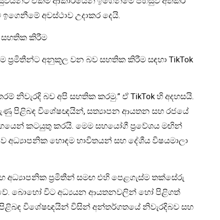
 සිසුවියන්ට එකම ආකාරයෙන් ඉගෙනීමේ පහසුව අත්කර
ගෙනීමේ අවස්ථාව උදාකර දෙයි.
 සහතික කිරීම
්‍රමිතීන්ට අනුකූල වන බව සහතික කිරීම සඳහා TikTok
් නිවැරදි බව අපි සහතික කරමු.” ඒ TikTok හි අදහසයි.
 කරුණු පිළිබඳ විශේෂඥයින්, සත්‍යාපන ආයතන සහ රජයේ
යෙන් කටයුතු කරයි. මෙම සහයෝගී ප්‍රවේශය මඟින්
ව අධ්‍යාපනික හොඳම භාවිතයන් සහ දේශීය විෂයමාලා
හ අධ්‍යාපනික ප්‍රමිතීන් සමඟ එහි පෙළගැස්ම තක්සේරු
ේ. බොහෝ විට අධ්‍යයන ආයතනවලින් හෝ පිළිගත්
පිළිබඳ විශේෂඥයින් විසින් අන්තර්ගතයේ නිවැරදිබව සහ