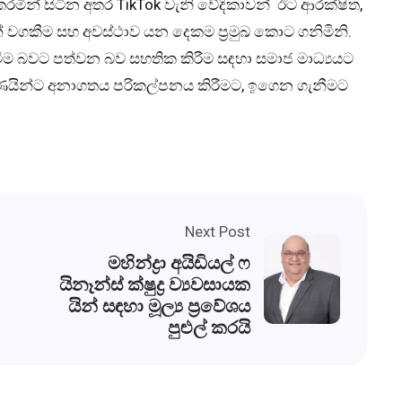
රමින් සිටින අතර TikTok වැනි වේදිකාවන් ඊට ආරක්ෂිත,
 වගකීම සහ අවස්ථාව යන දෙකම ප්‍රමුඛ කොට ගනිමිනි.
ීම බවට පත්වන බව සහතික කිරීම සඳහා සමාජ මාධ්‍යයට
ණයින්ට අනාගතය පරිකල්පනය කිරීමට, ඉගෙන ගැනීමට
Next Post
මහින්ද්‍රා අයිඩියල් ෆ
යිනෑන්ස් ක්ෂුද්‍ර ව්‍යවසායක
යින් සඳහා මූල්‍ය ප්‍රවේශය
පුළුල් කරයි