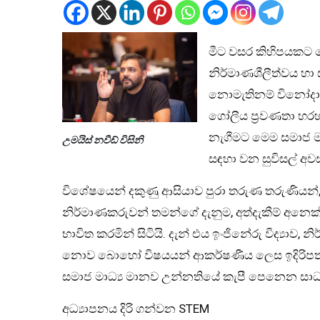
මීට වසර කිහිපයකට 
නිර්මාණශීලීත්වය හා
නොමැතිනම් විනෝදාස්
ගෝලීය ප්‍රවණතා හර
නැගීමට මෙම සමාජ මා
උමයිස් නවීඩ් විසිනි
සඳහා වන සුවිසල් අවස
විශේෂයෙන් දකුණු ආසියාව පුරා තරුණ තරුණියන්, සිස
නිර්මාණකරුවන් තමන්ගේ දැනුම, අත්දැකීම් අනෙක්
භාවිත කරමින් සිටියි. දැන් එය ඉංජිනේරු විද්‍යාව,
නොව බොහෝ විෂයයන් ආකර්ෂණීය ලෙස ඉදිරිපත් 
සමාජ මාධ්‍ය මානව උන්නතියේ කැපී පෙනෙන සාධ
අධ්‍යාපනය දිරි ගන්වන STEM