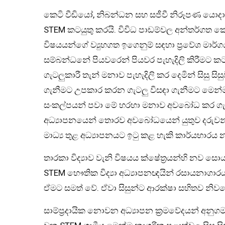
කෙටි වීඩියෝ, නිබන්ධන සහ සජීවී නිරූපණ යොදා ග
STEM කටයුතු කරයි. විවිධ පාඩම්වල අන්තර්ගත
විෂයයන්ගේ ව්‍යුහගත ඉගෙනුම් සඳහා ප්‍රවේශ මාර
සම්බන්ධනේ පියවරෙන් පියවර පැහැදිලි කිරීමට කටය
ගැටලුකාරී තැන් මනාව පැහැදිලි කර දෙමින් සිසු ස
ගැනීමට උපකාර කරන ගැටලු විසඳා ගැනීමට මෙන්ම ද
සංකල්පයන් පවා මේ හරහා මනාව අවබෝධ කර ගැනීම
අධ්‍යාපනයෙන් තොරව අවබෝධයෙන් යුතුව දරුවන්
මාධ්‍ය තුළ අධ්‍යාපනයට ඉටු කළ හැකි කාර්යභාරය 
තාරකා විද්‍යාව වැනි විෂයය ක්ෂේත්‍රයන්හි නව ස
STEM භෞතික විද්‍යා අධ්‍යාපනඥයින් රසායනාගාරයන
ඒමට සමත් වේ. ඒවා සිසුන්ට ආරක්ෂා සහිතව නිවසේද
සාම්ප්‍රදායික නොවන අධ්‍යාපන ක්‍රමවේදයන් අනු