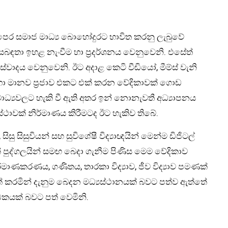
පෙර සමාජ මාධ්‍ය බොහෝදුරට භාවිත කරනු ලැබුවේ
 සබඳතා ඉහළ නැංවීම හා ප්‍රදර්ශනය වෙනුවෙනි. එසේත්
වාදය වෙනුවෙනි. ඊට අදාළ කෙටි වීඩියෝ, මීම්ස් වැනි
හා මානව ප්‍රජාව එකට එක් කරන වේදිකාවක් ගොඩ
ධ්‍යවලට හැකි වී ඇති අතර ඉන් නොනැවතී අධ්‍යාපනය
්ථාවක් නිර්මාණය කිරීමටද ඊට හැකිව තිබේ.
ු සිසුවියන් සහ සුවිශේෂී විද්‍යාඥයින් මෙන්ම ඩිජිටල්
 පුද්ගලයින් සමඟ බෙදා ගැනීම පිණිස මෙම වේදිකාව
 නිර්මාණකරණය, ගණිතය, තාරකා විද්‍යාව, ජීව විද්‍යාව පමණක්
කරමින් දැනුම බෙදන මධ්‍යස්ථානයක් බවට පත්ව ඇත්තේ
කයක් බවට පත් වෙමිනි.