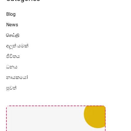
Blog
News
செய்தி
අලූත් යමක්
ජීවිතය
ධනය
නායකයෝ
පුවත්