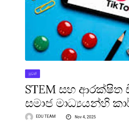
පුවත්
STEM සහ ආරක්ෂිත ඩ
සමාජ මාධ්‍යයන්හි ක
EDU TEAM
Nov 4, 2025