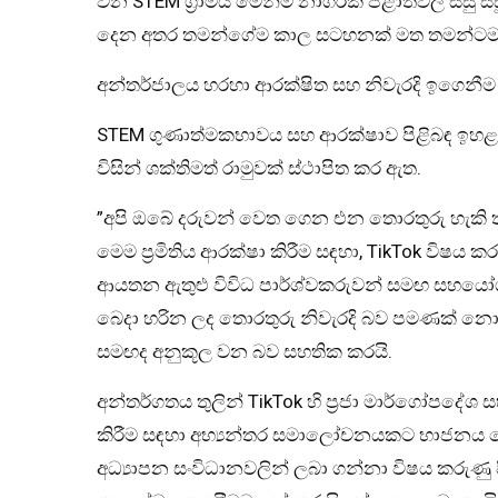
වන STEM ග්‍රාමීය මෙන්ම නාගරික පළාත්වල සිසු
දෙන අතර තමන්ගේම කාල සටහනක් මත තමන්ටම ඉ
අන්තර්ජාලය හරහා ආරක්ෂිත සහ නිවැරදි ඉගෙනීම
STEM ගුණාත්මකභාවය සහ ආරක්ෂාව පිළිබඳ ඉහළම ප
විසින් ශක්තිමත් රාමුවක් ස්ථාපිත කර ඇත.
”අපි ඔබේ දරුවන් වෙත ගෙන එන තොරතුරු හැකි තරම
මෙම ප්‍රමිතිය ආරක්ෂා කිරීම සඳහා, TikTok විෂය
ආයතන ඇතුළු විවිධ පාර්ශ්වකරුවන් සමඟ සහයෝග
බෙදා හරින ලද තොරතුරු නිවැරදි බව පමණක් නො
සමඟද අනුකූල වන බව සහතික කරයි.
අන්තර්ගතය තුලින් TikTok හි ප්‍රජා මාර්ගෝපදේශ ස
කිරීම සඳහා අභ්‍යන්තර සමාලෝචනයකට භාජනය ව
අධ්‍යාපන සංවිධානවලින් ලබා ගන්නා විෂය කරුණු 