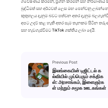
ගවේෂණය කරමින්, ප්‍රශ්න කරමින් සහ නිර්මාණය ක
බුද්ධිමත් සහ අර්ථවත් ලෙස මඟ පෙන්වනු ලබන්නේ
කුතුහලය දැනුම බවට පත්වන අතර දැනුම බලගැන්ව
අපට උදව් කළ හැකි අතර සෑම තැනකම සිටින තරු
සහ හැඩගැස්වීමට TikTok ශක්තිය ලබා දෙයි.
Previous Post
இலங்கையின் டிஜிட்டல் க
ல்வியில் முப்பெரும் சக்திக
ள்: அரசாங்கம், இளைஞர்க
ள் மற்றும் சமூக ஊடகங்கள்