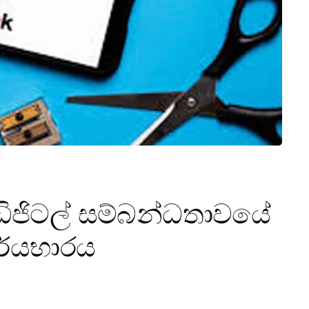
ිජිටල් සම්බන්ධතාවයේ
ාර්යභාරය