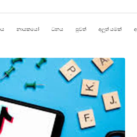
තය
නායකයෝ
ධනය
පුවත්
අලූත් යමක්