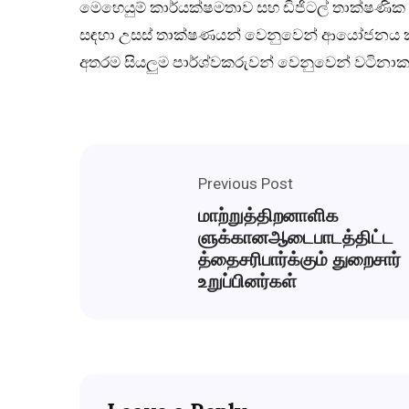
මෙහෙයුම් කාර්යක්ෂමතාව සහ ඩිජිටල් තාක්ෂණික 
සඳහා උසස් තාක්ෂණයන් වෙනුවෙන් ආයෝජනය කරමින
අතරම සියලුම පාර්ශ්වකරුවන් වෙනුවෙන් වටිනාකම් 
Previous Post
மாற்றுத்திறனாளிக
ளுக்கானஆடைபாடத்திட்ட
த்தைசரிபார்க்கும் துறைசார்
உறுப்பினர்கள்