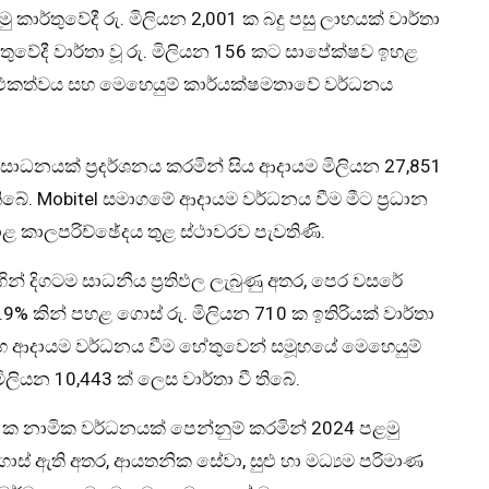
 කාර්තුවේදී රු. මිලියන 2,001 ක බදු පසු ලාභයක් වාර්තා
තුවේදී වාර්තා වූ රු. මිලියන 156 කට සාපේක්ෂව ඉහළ
ථකත්වය සහ මෙහෙයුම් කාර්යක්ෂමතාවේ වර්ධනය
යසාධනයක් ප්‍රදර්ශනය කරමින් සිය ආදායම මිලියන 27,851
ිබේ. Mobitel සමාගමේ ආදායම වර්ධනය වීම මීට ප්‍රධාන
ාළ කාලපරිච්ඡේදය තුළ ස්ථාවරව පැවතිණි.
ින් දිගටම සාධනීය ප්‍රතිඵල ලැබුණු අතර, පෙර වසරේ
9% කින් පහළ ගොස් රු. මිලියන 710 ක ඉතිරියක් වාර්තා
සහ ආදායම වර්ධනය වීම හේතුවෙන් සමූහයේ මෙහෙයුම්
මිලියන 10,443 ක් ලෙස වාර්තා වී තිබේ.
7% ක නාමික වර්ධනයක් පෙන්නුම් කරමින් 2024 පළමු
ොස් ඇති අතර, ආයතනික සේවා, සුළු හා මධ්‍යම පරිමාණ