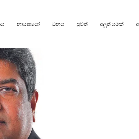
තය
නායකයෝ
ධනය
පුවත්
අලූත් යමක්