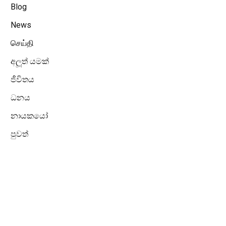
Blog
News
செய்தி
අලූත් යමක්
ජීවිතය
ධනය
නායකයෝ
පුවත්