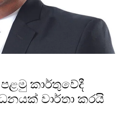
ළමු කාර්තුවේදී
ධනයක් වාර්තා කරයි