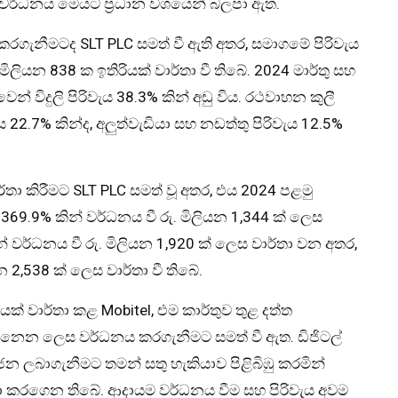
වල වර්ධනය මෙයට ප්‍රධාන වශයෙන් බලපා ඇත.
 කරගැනීමටද SLT PLC සමත් වී ඇති අතර, සමාගමේ පිරිවැය
ියන 838 ක ඉතිරියක් වාර්තා වී තිබේ. 2024 මාර්තු සහ
තුවෙන් විදුලි පිරිවැය 38.3% කින් අඩු විය. රථවාහන කුලී
22.7% කින්ද, අලුත්වැඩියා සහ නඩත්තු පිරිවැය 12.5%
තා කිරීමට SLT PLC සමත් වූ අතර, එය 2024 පළමු
ව 369.9% කින් වර්ධනය වී රු. මිලියන 1,344 ක් ලෙස
් වර්ධනය වී රු. මිලියන 1,920 ක් ලෙස වාර්තා වන අතර,
 2,538 ක් ලෙස වාර්තා වී තිබේ.
යක් වාර්තා කළ Mobitel, එම කාර්තුව තුළ දත්ත
නෙන ලෙස වර්ධනය කරගැනීමට සමත් වී ඇත. ඩිජිටල්
ෝජන ලබාගැනීමට තමන් සතු හැකියාව පිළිබිඹු කරමින්
්තා කරගෙන තිබේ. ආදායම වර්ධනය වීම සහ පිරිවැය අවම