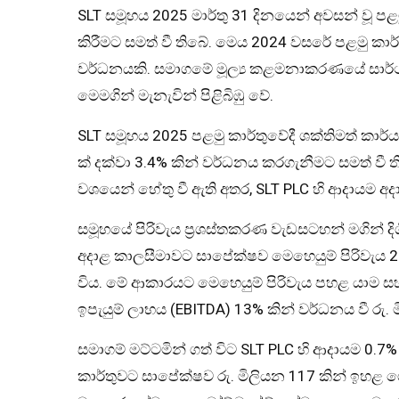
SLT සමූහය 2025 මාර්තු 31 දිනයෙන් අවසන් වූ පළමු
කිරීමට සමත් වී තිබේ. මෙය 2024 වසරේ පළමු කාර්
වර්ධනයකි. සමාගමේ මූල්‍ය කළමනාකරණයේ සාර්
මෙමගින් මැනැවින් පිළිබිඹු වේ.
SLT සමූහය 2025 පළමු කාර්තුවේදී ශක්තිමත් කාර්
ක් දක්වා 3.4% කින් වර්ධනය කරගැනීමට සමත් වී ත
වශයෙන් හේතු වී ඇති අතර, SLT PLC හි ආදායම අද
සමූහයේ පිරිවැය ප්‍රශස්තකරණ වැඩසටහන් මගින් දිග
අදාළ කාලසීමාවට සාපේක්ෂව මෙහෙයුම් පිරිවැය 2.
විය. මේ ආකාරයට මෙහෙයුම් පිරිවැය පහළ යාම 
ඉපැයුම් ලාභය (EBITDA) 13% කින් වර්ධනය වී රු. 
සමාගම් මට්ටමින් ගත් විට SLT PLC හි ආදායම 0.
කාර්තුවට සාපේක්ෂව රු. මිලියන 117 කින් ඉහළ ග