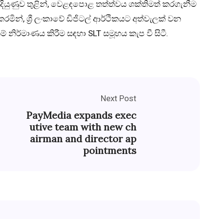
දියුණුව තුළින්, වෙළඳපොළ තත්ත්වය ශක්තිමත් කරගැනීම
්, ශ්‍රී ලංකාවේ ඩිජිටල් ආර්ථිකයට අත්වැලක් වන
නිර්මාණය කිරීම සඳහා SLT සමූහය කැප වී සිටී.
Next Post
PayMedia expands exec
utive team with new ch
airman and director ap
pointments