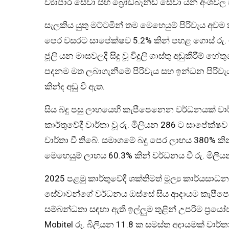
ව්‍යාපාර සේවා සහ බ්‍රෝඩ්බෑන්ඩ් සේවා යන අංශ
සැලකිය යුතු මට්ටමින් තම මෙහෙයුම් පිරිවැය අවම
පෙර වසරට සාපේක්ෂව 5.2% කින් පහළ ගොස් රු. මිල
ජූලි යන මාසවලදී සිදු වූ විදුලි ගාස්තු අඩුකිරීම් හේ
පදනම මත ලබාගැනීමේ පිරිවැය සහ ඉන්ධන පිරිවැය 
කින්ද අඩු වී ඇත.
සිය බදු පසු ලාභයෙහි කැපීපෙනෙන වර්ධනයක් වාර්
කාර්තුවේදී වාර්තා වූ රු. මිලියන 286 ට සාපේක්ෂ
වාර්තා වී තිබේ. සමාගමේ බදු පෙර ලාභය 380% කින
මෙහෙයුම් ලාභය 60.3% කින් වර්ධනය වී රු. මිලියන
2025 පළමු කාර්තුවේදී ශක්තිමත් මූල්‍ය කාර්යසාධන
සේවාවන්ගේ වර්ධනය ඔස්සේ සිය ආදායම කැපීපෙ
සම්බන්ධතා සඳහා ඇති ඉල්ලුම තුළින් උපරිම ප්‍රය
Mobitel රු. බිලියන 11.8 ක සමස්ත අදායමක් වාර