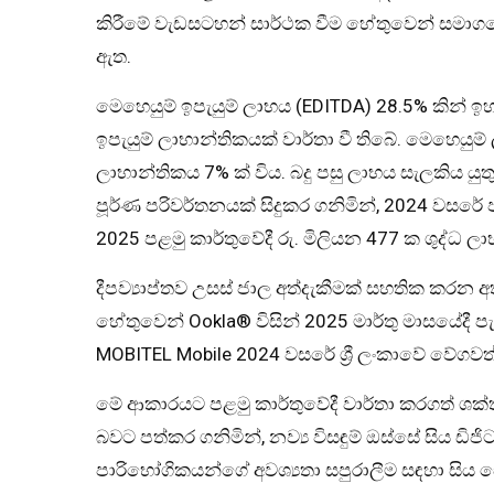
කිරීමේ වැඩසටහන් සාර්ථක වීම හේතුවෙන් සමාගම
ඇත.
මෙහෙයුම් ඉපැයුම් ලාභය (EDITDA) 28.5% කින් 
ඉපැයුම් ලාභාන්තිකයක් වාර්තා වී තිබේ. මෙහෙයු
ලාභාන්තිකය 7% ක් විය. බදු පසු ලාභය සැලකිය යුතු
පූර්ණ පරිවර්තනයක් සිදුකර ගනිමින්, 2024 වසරේ 
2025 පළමු කාර්තුවේදී රු. මිලියන 477 ක ශුද්ධ ලා
දීපව්‍යාප්තව උසස් ජාල අත්දැකීමක් සහතික කරන
හේතුවෙන් Ookla® විසින් 2025 මාර්තු මාසයේදී පැව
MOBITEL Mobile 2024 වසරේ ශ්‍රී ලංකාවේ වේගව
මේ ආකාරයට පළමු කාර්තුවේදී වාර්තා කරගත් ශක්ත
බවට පත්කර ගනිමින්, නව්‍ය විසඳුම් ඔස්සේ සිය ඩ
පාරිභෝගිකයන්ගේ අවශ්‍යතා සපුරාලීම සඳහා සිය සේ