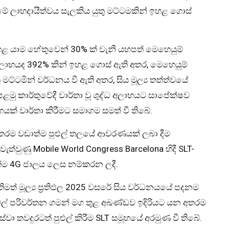
ේ ලාභදායීත්වය සැලකිය යුතු මට්ටමකින් ඉහළ ගොස්
ඉහළ යාම හේතුවෙන් 30% ක් වැනි යහපත් මෙහෙයුම්
ම් ලාභයද 392% කින් ඉහළ ගොස් ඇති අතර, මෙහෙයුම්
 මට්ටමින් වර්ධනය වී ඇති අතර, සිය මූල්‍ය තත්ත්වයේ
පළමු කාර්තුවේදී වාර්තා වූ ශුද්ධ අලාභයට සාපේක්ෂව
භයක් වාර්තා කිරීමට සමාගම සමත් වී තිබේ.
 අතරම වඩාත්ම පුළුල් තලයේ ආවරණයක් ලබා දීම
ැත්වුණු Mobile World Congress Barcelona හිදී SLT-
ත්ම 4G ජාලය ලෙස නම්කරන ලදී.
ිමත් මූල්‍ය ප්‍රතිඵල 2025 වසරේ සිය වර්ධනයයේ පදනම
ිජිටල් පරිවර්තන ගමන් මග තුළ අඛණ්ඩව ඉදිරියට යන අතරම
වා තවදුරටත් පුළුල් කිරීම SLT සමූහයේ අරමුණ වී තිබේ.