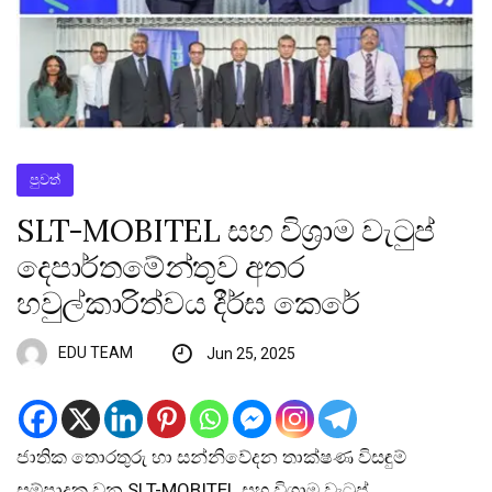
පුවත්
SLT-MOBITEL සහ විශ්‍රාම වැටුප්
දෙපාර්තමේන්තුව අතර
හවුල්කාරිත්වය දීර්ඝ කෙරේ
EDU TEAM
Jun 25, 2025
ජාතික තොරතුරු හා සන්නිවේදන තාක්ෂණ විසඳුම්
සම්පාදක වන SLT-MOBITEL සහ විශ්‍රාම වැටුප්