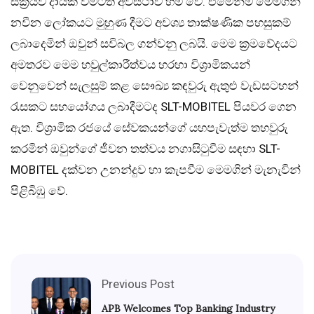
සක්‍රීයව දායක වීමටත් අවස්ථාව හිමි වේ. එමෙන්ම මෙමගින්
නවීන ලෝකයට මුහුණ දීමට අවශ්‍ය තාක්ෂණික පහසුකම්
ලබාදෙමින් ඔවුන් සවිබල ගන්වනු ලබයි. මෙම ක්‍රමවේදයට
අමතරව මෙම හවුල්කාරීත්වය හරහා විශ්‍රාමිකයන්
වෙනුවෙන් සැලසුම් කළ සෞඛ්‍ය කඳවුරු ඇතුළු වැඩසටහන්
රැසකට සහයෝගය ලබාදීමටද SLT-MOBITEL පියවර ගෙන
ඇත. විශ්‍රාමික රජයේ සේවකයන්ගේ යහපැවැත්ම තහවුරු
කරමින් ඔවුන්ගේ ජීවන තත්වය නගාසිටුවීම සඳහා SLT-
MOBITEL දක්වන උනන්දුව හා කැපවීම මෙමගින් මැනැවින්
පිළිබිඹු වේ.
Previous Post
APB Welcomes Top Banking Industry