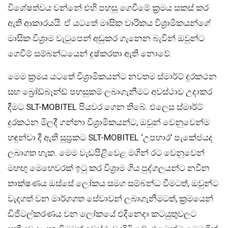
විශේෂත්වය වන්නේ එහි පහසු ගෙවීමේ ක්‍රමය සකස් කර
ඇති ආකාරයයි. ඒ යටතේ මාසික වාරිකය විශ්‍රාමිකයන්ගේ
මාසික විශ්‍රාම වැටුපෙන් අඩුකර ගැනෙන බැවින් ඔවුන්ට
ගෙවීම් සම්බන්ධයෙන් දුෂ්කරතා ඇති නොවේ.
මෙම ක්‍රමය යටතේ විශ්‍රාමිකයන්ට නවතම ස්මාර්ට් දුරකථන
සහ බ්‍රෝඩ්බෑන්ඩ් පහසුකම් ලබාගැනීමට අවස්ථාව උදාකර
දීමට SLT-MOBITEL පියවර ගෙන තිබේ. එලෙස ස්මාර්ට්
දුරකථන මිලදී ගන්නා විශ්‍රාමිකයන්ට, ඔවුන් වෙනුවෙන්ම
හඳුන්වා දී ඇති සුප්‍රකට SLT-MOBITEL ‘උපහාර’ පැකේජයද
ලබාගත හැක. මෙම වැඩපිළිවෙළ මගින් රට වෙනුවෙන්
මහඟු මෙහෙවරක් ඉටු කර විශ්‍රාම ගිය පුද්ගලයන්ට නවීන
තාක්ෂණය ඔස්සේ ලෝකය සමග සම්බන්ධ වීමටත්, ඔවුන්ට
වැදගත් වන මාර්ගගත සේවාවන් ලබාගැනීමටත්, ක්‍රමයෙන්
ඩිජිටල්කරණය වන ලෝකයේ එදිනෙදා කටයුතුවලට