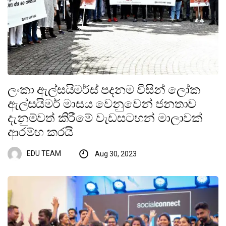
ලංකා ඇල්සයිමර්ස් පදනම විසින් ලෝක
ඇල්සයිමර් මාසය වෙනුවෙන් ජනතාව
දැනුම්වත් කිරීමේ වැඩසටහන් මාලාවක්
ආරම්භ කරයි
EDU TEAM
Aug 30, 2023