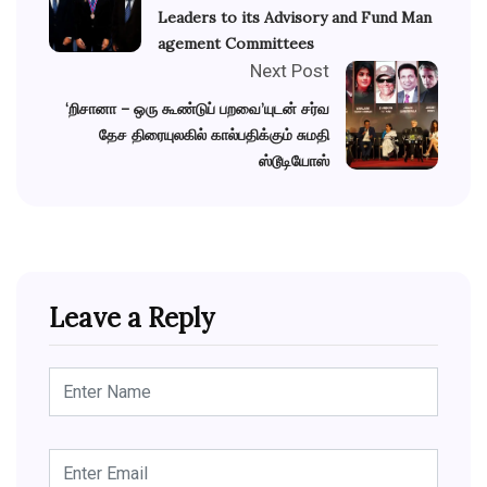
Leaders to its Advisory and Fund Man
agement Committees
Next Post
‘றிசானா – ஒரு கூண்டுப் பறவை’யுடன் சர்வ
தேச திரையுலகில் கால்பதிக்கும் சுமதி
ஸ்டூடியோஸ்
Leave a Reply