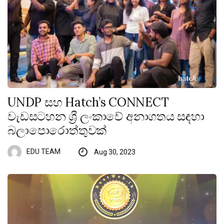
UNDP සහ Hatch’s CONNECT
වැඩසටහන ශ්‍රී ලංකාවේ අනාගතය සඳහා
බලාපොරොත්තුවක්
EDU TEAM
Aug 30, 2023