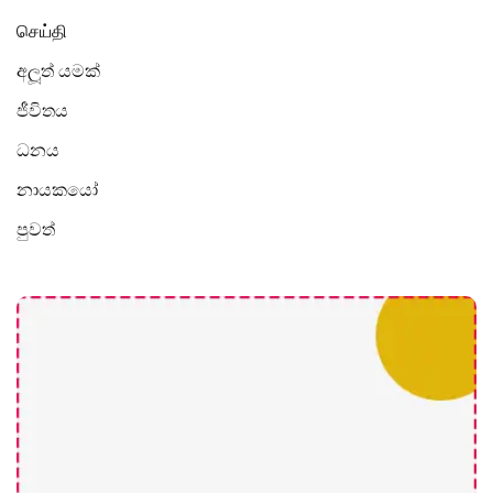
செய்தி
අලූත් යමක්
ජීවිතය
ධනය
නායකයෝ
පුවත්