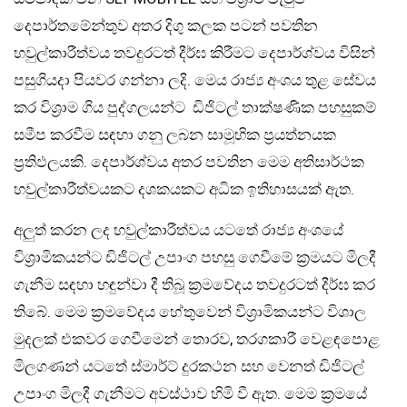
දෙපාර්තමේන්තුව අතර දිගු කලක පටන් පවතින
හවුල්කාරීත්වය තවදුරටත් දීර්ඝ කිරීමට දෙපාර්ශ්වය විසින්
පසුගියදා පියවර ගන්නා ලදි. මෙය රාජ්‍ය අංශය තුළ සේවය
කර විශ්‍රාම ගිය පුද්ගලයන්ට ඩිජිටල් තාක්ෂණික පහසුකම්
සමීප කරවීම සඳහා ගනු ලබන සාමූහික ප්‍රයත්නයක
ප්‍රතිඵලයකි. දෙපාර්ශ්වය අතර පවතින මෙම අතිසාර්ථක
හවුල්කාරීත්වයකට දශකයකට අධික ඉතිහාසයක් ඇත.
අලුත් කරන ලද හවුල්කාරීත්වය යටතේ රාජ්‍ය අංශයේ
විශ්‍රාමිකයන්ට ඩිජිටල් උපාංග පහසු ගෙවීමේ ක්‍රමයට මිලදී
ගැනීම සඳහා හඳුන්වා දී තිබූ ක්‍රමවේදය තවදුරටත් දීර්ඝ කර
තිබේ. මෙම ක්‍රමවේදය හේතුවෙන් විශ්‍රාමිකයන්ට විශාල
මුදලක් එකවර ගෙවීමෙන් තොරව, තරගකාරී වෙළඳපොළ
මිලගණන් යටතේ ස්මාර්ට් දුරකථන සහ වෙනත් ඩිජිටල්
උපාංග මිලදී ගැනීමට අවස්ථාව හිමි වී ඇත. මෙම ක්‍රමයේ