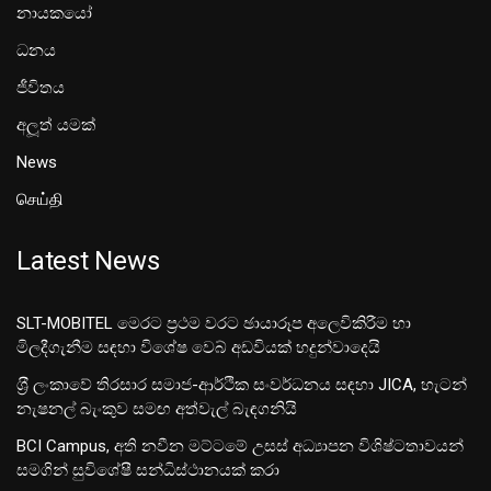
නායකයෝ
ධනය
ජීවිතය
අලූත් යමක්
News
செய்தி
Latest News
SLT-MOBITEL මෙරට ප්‍රථම වරට ඡායාරූප අලෙවිකිරීම හා
මිලදීගැනීම සඳහා විශේෂ වෙබ් අඩවියක් හදුන්වාදෙයි
ශ‍්‍රී ලංකාවේ තිරසාර සමාජ-ආර්ථික සංවර්ධනය සඳහා JICA, හැටන්
නැෂනල් බැංකුව සමඟ අත්වැල් බැඳගනියි
BCI Campus, අති නවීන මට්ටමේ උසස් අධ්‍යාපන විශිෂ්ටතාවයන්
සමගින් සුවිශේෂී සන්ධිස්ථානයක් කරා