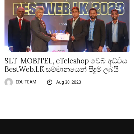
SLT-MOBITEL, eTeleshop වෙබ් අඩවිය
BestWeb.LK සම්මානයෙන් පිදුම් ලබයි
EDU TEAM
Aug 30, 2023