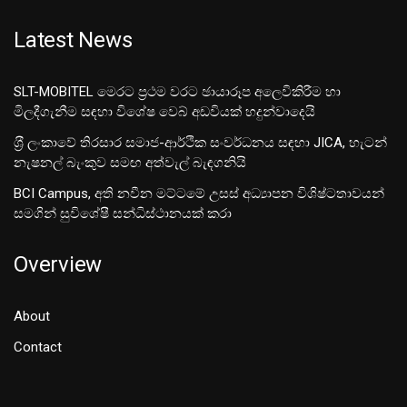
Latest News
SLT-MOBITEL මෙරට ප්‍රථම වරට ඡායාරූප අලෙවිකිරීම හා
මිලදීගැනීම සඳහා විශේෂ වෙබ් අඩවියක් හදුන්වාදෙයි
ශ‍්‍රී ලංකාවේ තිරසාර සමාජ-ආර්ථික සංවර්ධනය සඳහා JICA, හැටන්
නැෂනල් බැංකුව සමඟ අත්වැල් බැඳගනියි
BCI Campus, අති නවීන මට්ටමේ උසස් අධ්‍යාපන විශිෂ්ටතාවයන්
සමගින් සුවිශේෂී සන්ධිස්ථානයක් කරා
Overview
About
Contact