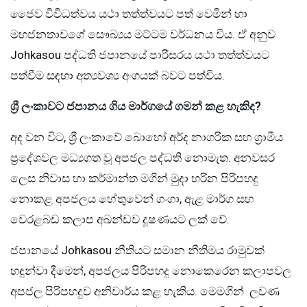
ජෛව විවිධත්වය යථා තත්ත්වයට පත් වෙමින් හා
මහජනතාවගේ සෞඛ්‍යය මට්ටම වර්ධනය විය. ඒ අනුව
Johkasou පද්ධති ජපානයේ පාරිසරය යථා තත්ත්වයට
පත්වීම සඳහා අත්‍යවශ්‍ය අංගයක් බවට පත්විය.
ශ්‍රී ලංකාවට ජපානය ගිය මාර්ගයේ ගමන් කළ හැකිද?
අද වන විට, ශ්‍රී ලංකාවේ බොහෝ අර්ද නාගරික සහ ග්‍රාමීය
ප්‍රදේශවල මධ්‍යගත වූ අපජල පද්ධති නොමැත. අනවසර
ලෙස නිවාස හා කර්මාන්ත මගින් මුදා හරින පිරිපහදු
නොකළ අපජලය හේතුවෙන් ගංගා, ඇළ මාර්ග සහ
වෙරළබඩ කලාප අඛන්ඩව දූෂණයට ලක් වේ.
ජපානයේ Johkasou නීතියට සමාන නීතිමය රාමුවක්
හඳුන්වා දීමෙන්, අපජලය පිරිපහදු නොකෙරෙන කලාපවල
අපජල පිරිපහදුව අනිවාර්ය කළ හැකිය. මෙමගින් ලවණ