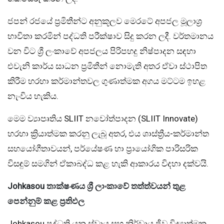
ජපන් රජයේ ප්‍රමිතීන්ට අනුකූලව මෙරටේ අපජල මූලාශ්‍ර
භාවිතා කරමින් පද්ධති පරීක්ෂාව සිදු කරන ලදී. වර්තමානය
වන විට ශ්‍රී ලංකාවේ අපජලය පිරිපහදු නිෂ්පාදන සඳහා
එවැනි කාර්ය සාධන ප්‍රමිතීන් නොමැති අතර ඒවා ස්ථාපිත
කිරීම හරහා කර්මාන්තවල ගුණාත්මක අගය මට්ටම ඉහළ
නැංවිය හැකිය.
මෙම ව්‍යාපෘතිය SLIIT නවෝත්පාදන (SLIIT Innovate)
හරහා ක්‍රියාත්මක කරනු ලැබූ අතර, එය ශාස්ත්‍රීය-කර්මාන්ත
සහයෝගීතාවයන්, පර්යේෂණ හා ප්‍රායෝගික පාරිසරික
විසඳුම් සමගින් ඒකාබද්ධ කළ හැකි ආකාරය විදහා දක්වයි.
Johkasou තාක්ෂණය ශ්‍රී ලාංකාවේ තත්ත්වයන් තුළ
පෙන්නුම් කළ ප්‍රතිඵල
Johkasou පද්ධති යනු ස්වායු සහ නිර්වායු ජීව විද්‍යාත්මක