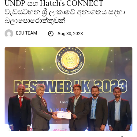
UNDP සහ Hatch’s CONNECT
වැඩසටහන ශ්‍රී ලංකාවේ අනාගතය සඳහා
බලාපොරොත්තුවක්
EDU TEAM
Aug 30, 2023