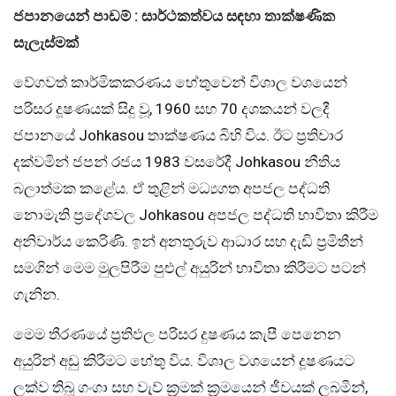
ජපානයෙන් පාඩම් : සාර්ථකත්වය සඳහා තාක්ෂණික
සැලැස්මක්
වේගවත් කාර්මිකකරණය හේතුවෙන් විශාල වශයෙන්
පරිසර දූෂණයක් සිදු වූ, 1960 සහ 70 දශකයන් වලදී
ජපානයේ Johkasou තාක්ෂණය බිහි විය. ඊට ප්‍රතිචාර
දක්වමින් ජපන් රජය 1983 වසරේදී Johkasou නීතිය
බලාත්මක කළේය. ඒ තුළින් මධ්‍යගත අපජල පද්ධති
නොමැති ප්‍රදේශවල Johkasou අපජල පද්ධති භාවිතා කිරීම
අනිවාර්ය කෙරිණි. ඉන් අනතුරුව ආධාර සහ දැඩි ප්‍රමිතීන්
සමගින් මෙම මුලපිරීම පුළුල් අයුරින් භාවිතා කිරීමට පටන්
ගැනින.
මෙම තීරණයේ ප්‍රතිඵල පරිසර දුෂණය කැපී පෙනෙන
අයුරින් අඩු කිරීමට හේතු විය. විශාල වශයෙන් දූෂණයට
ලක්ව තිබූ ගංගා සහ වැව් ක්‍රමක් ක්‍රමයෙන් ජීවයක් ලබමින්,