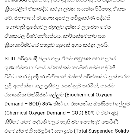
ක්‍රියාවලීන් ඒකාබද්ධ කරනු ලබන සංයුක්ත පිරිපහදු ඒකක
වේ. ජපානයේ මධ්‍යගත අපජල පවිත්‍රකරණ පද්ධති
නොමැති ප්‍රදේශවල බහුලව දක්නට ලැබෙන මෙම
ඒකකවල විශ්වසනීයත්වය, කාර්යක්ෂමතාව සහ
ක්‍රියාකාරීත්වයේ පහසුව හුදෙක් අගය කරනු ලබයි.
SLIIT පරිශ්‍රයේදී ජලය ගලා ඒමේ අනුපාත සහ ජලයේ
ගුණාත්මක භාවයේ වෙනස්කම් කරමින් මෙම පද්ධති
විවිධාකාර වූ අදියර කිහිපයක් ඔස්සේ පරීක්ෂාවට ලක් කරන
ලදී. අපේක්ෂා කළ ප්‍රතිඵල පෙන්නුම් කරමින්, ජෛව
රසායනික ඔක්සිජන් ඉල්ලුම (Biochemical Oxygen
Demand – BOD) 85% කින් හා රසායනික ඔක්සිජන් ඉල්ලුම
(Chemical Oxygen Demand – COD) 80% ට වඩා අඩු
කිරීමට මෙම පද්ධති වලට හැකි බව පෙන්නුම් කෙරිණි.
එමෙන්ම එහි සම්පූර්ණ ඝන ද්‍රව්‍ය (Total Suspended Solids