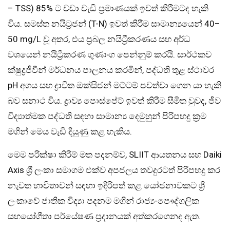
– TSS) 85% ට වඩා වැඩි ප්‍රමාණයක් ඉවත් කිරීමටද හැකි
විය. සමස්ත නයිට්‍රජන් (T-N) ඉවත් කිරීම සාමාන්‍යයෙන් 40–
50 mg/L වූ අතර, එය ප්‍රබල නයිට්‍රීකරණය සහ අර්ධ
වශයෙන් නයිට්‍රීකරණ ගුණාංග පෙන්නුම් කරයි. සාර්ථකව
ක්ෂුද්‍රජීවීන් මර්ධනය පාලනය කරමින්, පද්ධති තුළ ස්ථාවර
pH අගය සහ ද්‍රාවිත ඔක්සිජන් මට්ටම් පවත්වා ගෙන යා හැකි
බව සනාථ විය. ද්‍රාව්‍ය පොස්පේට් ඉවත් කිරීම සීමිත වුවද, ජීව
විද්‍යාත්මක පද්ධති සඳහා සාමාන්‍ය දෙමුහුන් පිරිපහදු ක්‍රම
මගින් මෙය වැඩි දියුණු කළ හැකිය.
මෙම පරික්ෂා කිරීම් මත පදනම්ව, SLIIT ආයතනය සහ Daiki
Axis ශ්‍රී ලංකා සමාගම එක්ව අපජලය තවදුරටත් පිරිපහදු කර
නැවත භාවිතාවන් සඳහා ඉදිරිපත් කළ යෝජනාවකට ශ්‍රී
ලංකාවේ ජාතික විද්‍යා පදනම මගින් රාජ්‍ය-පෞද්ගලික
සහයෝගීතා පර්යේෂණ ප්‍රදානයක් අත්කරගෙනද ඇත.