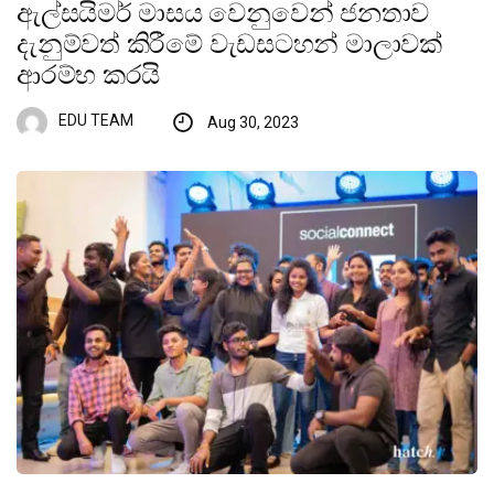
ඇල්සයිමර් මාසය වෙනුවෙන් ජනතාව
දැනුම්වත් කිරීමේ වැඩසටහන් මාලාවක්
ආරම්භ කරයි
EDU TEAM
Aug 30, 2023