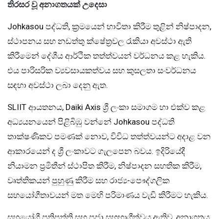
තිරසර වූ අනාගතයක් උදෙසා
Johkasou පද්ධති, ක්‍රමයෙන් භාවිතා කිරීම තුළින් නිෂ්පාදන,
ස්ථාපනය සහ නඩත්තු ක්ෂේත්‍රවල රැකියා අවස්ථා ඇති
කිරීමෙන් දේශීය ආර්ථික තත්ත්වයන් වර්ධනය කළ හැකිය.
එය පාරිසරික ව්‍යවසායකත්වය සහ කුසලතා සංවර්ධනය
සඳහා අවස්ථා ලබා දෙනු ඇත.
SLIIT ආයතනය, Daiki Axis ශ්‍රී ලංකා සමාගම හා එක්ව කළ
අධ්‍යයනයෙන් පිළිබිඹු වන්නේ Johkasou පද්ධති
තාක්ෂණිකව පමණක් නොව, විවිධ තත්ත්වයන්ට අදාළ වන
ආකාරයෙන් ද ශ්‍රී ලංකාවට ගැලපෙන බවය. ඉදිරියේදී
නියාමන ප්‍රමිතීන් ස්ථාපිත කිරීම, නිෂ්පාදන සහතික කිරීම,
වෘත්තිකයන් පුහුණු කිරීම සහ රාජ්‍ය-පෞද්ගලික
සහයෝගීතාවයන් මත මෙහි පරිමාණය වැඩි කිරීමට හැකිය.
සහයෝගී ප්‍රතිපත්ති සහ ප්‍රජා සහභාගීත්වය ඇතිව, අනාගතය