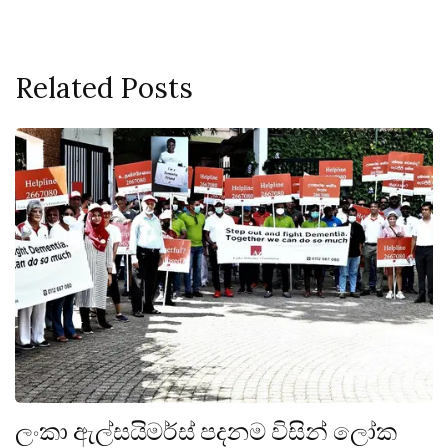
Related Posts
ලංකා ඇල්සයිමර්ස් පදනම විසින් ලෝක