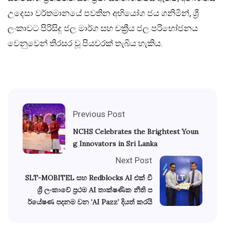
උදෙසා වර්තමානයේ පවතින අභියෝග ජය ගනිමින්, ශ්‍රී
ලංකාවට පිරිසිදු ජල මාර්ග සහ චක්‍රීය ජල පරිභෝජනය
වෙනුවෙන් තිරසර වූ පියවරක් තැබිය හැකිය.
Previous Post
NCHS Celebrates the Brightest Youn
g Innovators in Sri Lanka
Next Post
SLT-MOBITEL සහ Redblocks AI එක් වී
ශ්‍රී ලංකාවේ ප්‍රථම AI තාක්ෂණික නීති ප
ර්යේෂණ පදනම වන ‘AI Pazz’ දියත් කරයි