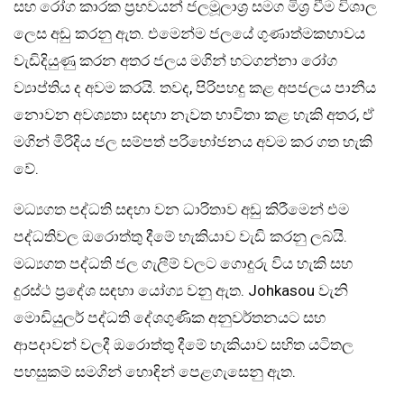
සහ රෝග කාරක ප්‍රභවයන් ජලමූලාශ්‍ර සමග මිශ්‍ර වීම විශාල
ලෙස අඩු කරනු ඇත. එමෙන්ම ජලයේ ගුණාත්මකභාවය
වැඩිදියුණු කරන අතර ජලය මගින් හටගන්නා රෝග
ව්‍යාප්තිය ද අවම කරයි. තවද, පිරිපහදු කළ අපජලය පානීය
නොවන අවශ්‍යතා සඳහා නැවත භාවිතා කළ හැකි අතර, ඒ
මගින් මිරිදිය ජල සම්පත් පරිභෝජනය අවම කර ගත හැකි
වේ.
මධ්‍යගත පද්ධති සඳහා වන ධාරිතාව අඩු කිරීමෙන් එම
පද්ධතිවල ඔරොත්තු දීමේ හැකියාව වැඩි කරනු ලබයි.
මධ්‍යගත පද්ධති ජල ගැලීම් වලට ගොදුරු විය හැකි සහ
දුරස්ථ ප්‍රදේශ සඳහා යෝග්‍ය වනු ඇත. Johkasou වැනි
මොඩියුලර් පද්ධති දේශගුණික අනුවර්තනයට සහ
ආපදාවන් වලදී ඔරොත්තු දීමේ හැකියාව සහිත යටිතල
පහසුකම් සමගින් හොඳින් පෙළගැසෙනු ඇත.