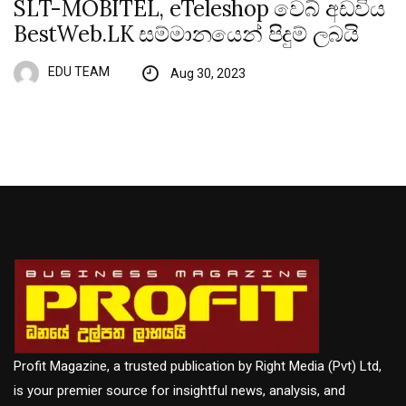
SLT-MOBITEL, eTeleshop වෙබ් අඩවිය
BestWeb.LK සම්මානයෙන් පිදුම් ලබයි
EDU TEAM
Aug 30, 2023
Profit Magazine, a trusted publication by Right Media (Pvt) Ltd,
is your premier source for insightful news, analysis, and