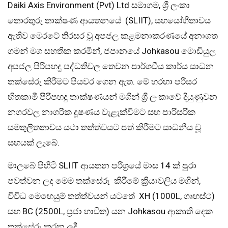
Daiki Axis Environment (Pvt) Ltd සමාගම, ශ්‍රී ලංකා
තොරතුරු තාක්ෂණ ආයතනයේ (SLIIT), සහයෝගීතාවය
ඇතිව මෙරටේ තිරසර වූ අපජල කළමනාකරණයේ අනාගත
ගමන් මග සහතික කරමින්, ජපානයේ Johkasou මොඩියුල
අපජල පිරිපහදු පද්ධතිවල තෙවන පාර්ශවීය කාර්ය සාධන
තක්සේරු කිරීමට පියවර ගෙන ඇත. මේ හරහා පරිසර
හිතකාමී පිරිපහදු තාක්ෂණයන් මගින් ශ්‍රී ලංකාවේ දියුණුවන
නගරවල නාගරික දූෂණය වැළැක්වීමට සහ පාරිසරික
සමතුලිතතාවය යථා තත්ත්වයට පත් කිරීමට සාධනීය වූ
සහයක් ලැබේ.
මාලබේ පිහිටි SLIIT ආයතන පරිශ්‍රයේ මාස 14 ක් පුරා
පවත්වන ලද මෙම තක්සේරු කිරීමේ ක්‍රියාවලිය මගින්,
විවිධ මෙහෙයුම් තත්ත්වයන් යටතේ XH (1000L, ගෘහස්ථ)
සහ BC (2500L, ප්‍රජා භාවිත) යන Johkasou ආකෘති දෙක
තක්සේරු කරන ලදී.