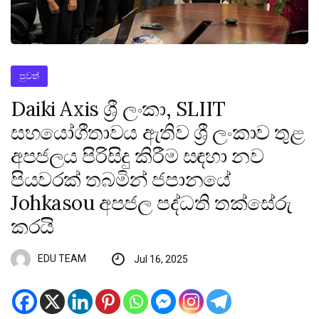
පුවත්
Daiki Axis ශ්‍රී ලංකා, SLIIT
සහයෝගීතාවය ඇතිව ශ්‍රී ලංකාව තුළ
අපජලය පිරිසිදු කිරීම සඳහා නව
පියවරක් තබමින් ජපානයේ
Johkasou අපජල පද්ධති තක්සේරු
කරයි
EDU TEAM
Jul 16, 2025