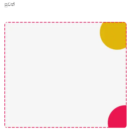
පුවත්