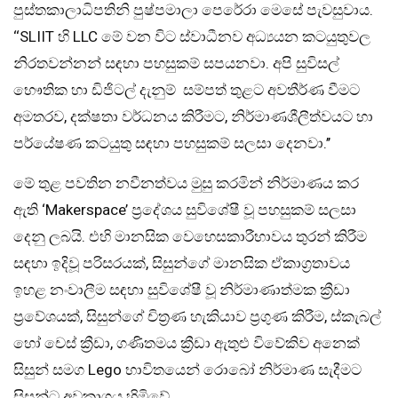
පුස්තකාලාධිපතිනි පුෂ්පමාලා පෙරේරා මෙසේ පැවසුවාය.
‘‘SLIIT හි LLC මේ වන විට ස්වාධීනව අධ්‍යයන කටයුතුවල
නිරතවන්නන් සඳහා පහසුකම් සපයනවා. අපි සුවිසල්
භෞතික හා ඩිජිටල් දැනුම් සම්පත් තුළට අවතීර්ණ වීමට
අමතරව, දක්ෂතා වර්ධනය කිරීමට, නිර්මාණශීලීත්වයට හා
පර්යේෂණ කටයුතු සඳහා පහසුකම් සලසා දෙනවා.’’
මේ තුළ පවතින නවීනත්වය මුසු කරමින් නිර්මාණය කර
ඇති ‘Makerspace’ ප්‍රදේශය සුවිශේෂී වූ පහසුකම් සලසා
දෙනු ලබයි. එහි මානසික වෙහෙසකාරීභාවය තුරන් කිරීම
සඳහා ඉදිවූ පරිසරයක්, සිසුන්ගේ මානසික ඒකාග්‍රතාවය
ඉහළ නංවාලීම සඳහා සුවිශේෂී වූ නිර්මාණාත්මක ක්‍රීඩා
ප්‍රවේශයක්, සිසුන්ගේ චිත්‍රණ හැකියාව ප්‍රගුණ කිරීම, ස්කැබල්
හෝ චෙස් ක්‍රීඩා, ගණිතමය ක්‍රීඩා ඇතුළු විවේකිව අනෙක්
සිසුන් සමග Lego භාවිතයෙන් රොබෝ නිර්මාණ සැදීමට
සිසුන්ට අවකාශය හිමිවේ.