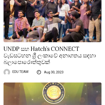
UNDP සහ Hatch’s CONNECT
වැඩසටහන ශ්‍රී ලංකාවේ අනාගතය සඳහා
බලාපොරොත්තුවක්
EDU TEAM
Aug 30, 2023