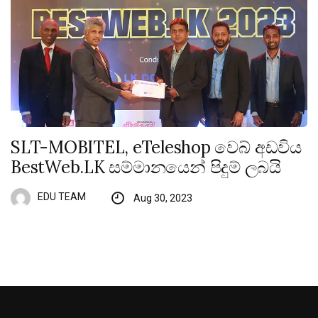
SLT-MOBITEL, eTeleshop වෙබ් අඩවිය
BestWeb.LK සම්මානයෙන් පිදුම් ලබයි
EDU TEAM
Aug 30, 2023