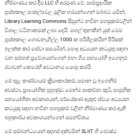
නිර්මාණය කර දීම LLC හි අරමුණ වේ. සාම්ප්‍රදායික
පුස්තකාල සංකල්පවල මූලික හරයන්ගෙන් ඔබ්බට යමින්,
Library Learning Commons සිසුන්ට නවීන පහසුකම්වලින්
විශාල වටිනාකමක් ලබා දෙයි. මහල් තුනකින් යුත් මෙම
පුස්තකාල ගොඩනැගිල්ල 1000 ක පරිශීලකයින් පිරිසක්
ඉලක්ක කර සේවා සපයමින්, පොදු අධ්‍යයන කටයුතු සඳහා
වන සම්පත් ප්‍රවේශයන්ගෙන් එහා ගිය සහයෝගී ඉගෙනුම්
රටාවන් කෙරෙහි අවධානය යොමු කරයි.
මේ තුළ කණ්ඩායම් ක්‍රියාකාරකම්, සමාන වූ ඉගෙනීම්
අවස්ථා, ප්‍රායෝගික පුහුණුව මෙන්ම සාකච්ඡා කුටි, සාමූහික
සහයෝගීතා අවකාශයන්, පර්යේෂණ ඇතුළු ස්වයං අධ්‍යයන
කටයුතු සඳහා නවීන පහසුකම් වලින් නිර්මාණය කර ඇති
බහුකාර්ය අවකාශයන්ගෙන් සමන්විතය.
මේ සම්බන්ධයෙන් අදහස් දක්වමින් SLIIT හි ජ්‍යෙෂ්ඨ