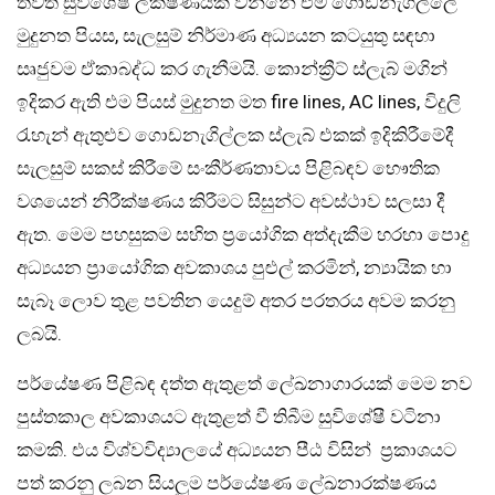
තවත් සුවිශේෂී ලක්ෂණයක් වන්නේ එම ගොඩනැගිල්ලේ
මුදුනත පියස, සැලසුම් නිර්මාණ අධ්‍යයන කටයුතු සඳහා
සෘජුවම ඒකාබද්ධ කර ගැනීමයි. කොන්ක්‍රීට් ස්ලැබ් මගින්
ඉදිකර ඇති එම පියස් මුදුනත මත fire lines, AC lines, විදුලි
රැහැන් ඇතුළුව ගොඩනැගිල්ලක ස්ලැබ් එකක් ඉදිකිරීමේදී
සැලසුම් සකස් කිරීමේ සංකීර්ණතාවය පිළිබඳව භෞතික
වශයෙන් නිරීක්ෂණය කිරීමට සිසුන්ට අවස්ථාව සලසා දී
ඇත. මෙම පහසුකම සහිත ප්‍රයෝගික අත්දැකීම හරහා පොදු
අධ්‍යයන ප්‍රායෝගික අවකාශය පුළුල් කරමින්, න්‍යායික හා
සැබෑ ලොව තුළ පවතින යෙදුම් අතර පරතරය අවම කරනු
ලබයි.
පර්යේෂණ පිළිබඳ දත්ත ඇතුළත් ලේඛනාගාරයක් මෙම නව
පුස්තකාල අවකාශයට ඇතුළත් වී තිබීම සුවිශේෂී වටිනා
කමකි. එය විශ්වවිද්‍යාලයේ අධ්‍යයන පීඨ විසින් ප්‍රකාශයට
පත් කරනු ලබන සියලුම පර්යේෂණ ලේඛනාරක්ෂණය