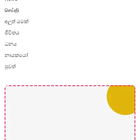
செய்தி
අලූත් යමක්
ජීවිතය
ධනය
නායකයෝ
පුවත්