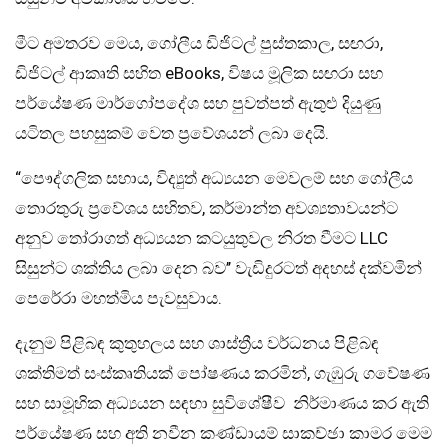
මීට අමතරව මෙය, ගෝලීය ඩිජිටල් පුස්තකාල, සඟරා,
ඩිජිටල් ආකෘති සහිත eBooks, විෂය මූලික සඟරා සහ
පර්යේෂණ මාර්ගෝපදේශ සහ පුවත්පත් ඇතුළු දියුණු
යටිතල පහසුකම් වෙත ප්‍රවේශයන් ලබා දෙයි.
“පෞද්ගලික සහාය, විද්‍යුත් අධ්‍යයන මෙවලම් සහ ගෝලීය
තොරතුරු ප්‍රවේශය සහිතව, කර්මාන්ත අවශ්‍යතාවයන්ට
අනුව තෝරාගත් අධ්‍යයන කටයුතුවල නිරත වීමට LLC
සිසුන්ට ශක්තිය ලබා දෙන බව’’ වැඩිදුරටත් අදහස් දක්වමින්
පෙරේරා මහත්මිය පැවසුවාය.
දැනුම පිළිබඳ කුතුහලය සහ ශාස්ත්‍රීය වර්ධනය පිළිබඳ
ශක්තිමත් සංස්කෘතියක් පෝෂණය කරමින්, ගැඹුරු ගවේෂණ
සහ සාමූහික අධ්‍යයන සඳහා සුවිශේෂීව නිර්මාණය කර ඇති
පර්යේෂණ සහ අති නවීන කණ්ඩායම් සාකච්ඡා කාමර මෙම