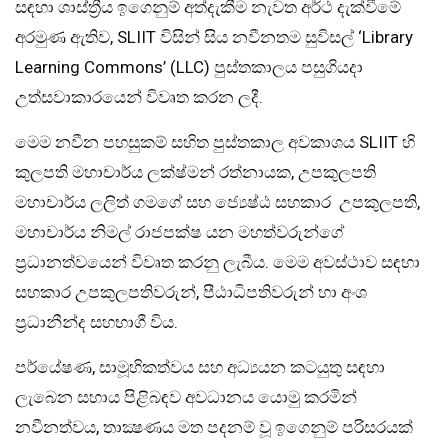
සඳහා ශාස්ත්‍රීය ඉගෙනුම් අත්දැකීම නැවත අර්ථ දැක්වීමේ
අරමුණ ඇතිව, SLIIT විසින් සිය නවීනතම සුවිසල් ‘Library
Learning Commons’ (LLC) පුස්තකාලය පසුගියදා
උත්සවාකාරයෙන් විවෘත කරන ලදී.
මෙම නවීන පහසුකම් සහිත පුස්තකාල අවකාශය SLIIT හි
කුලපති මහාචාර්ය ලක්ෂ්මන් රත්නායක, උපකුලපති
මහාචාර්ය ලලිත් ගමගේ සහ ජ්‍යෙෂ්ඨ සහකාර උපකුලපති,
මහාචාර්ය නිමල් රාජපක්ෂ යන මහත්වරුන්ගේ
ප්‍රධානත්වයෙන් විවෘත කරනු ලැබීය. මෙම අවස්ථාව සඳහා
සහකාර උපකුලපතිවරුන්, පීඨාධිපතිවරුන් හා අංශ
ප්‍රධානීන්ද සහභාගී විය.
පර්යේෂණ, සාමූහිකත්වය සහ අධ්‍යයන කටයුතු සඳහා
ලැබෙන සහාය පිළිබඳව අවධානය යොමු කරමින්
නවීනත්වය, තාක්‍ෂණය මත පදනම් වූ ඉගෙනුම් පරිසරයක්