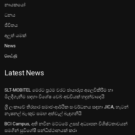
නායකයෝ
ධනය
ජීවිතය
අලූත් යමක්
News
செய்தி
Latest News
SLT-MOBITEL මෙරට ප්‍රථම වරට ඡායාරූප අලෙවිකිරීම හා
මිලදීගැනීම සඳහා විශේෂ වෙබ් අඩවියක් හදුන්වාදෙයි
ශ‍්‍රී ලංකාවේ තිරසාර සමාජ-ආර්ථික සංවර්ධනය සඳහා JICA, හැටන්
නැෂනල් බැංකුව සමඟ අත්වැල් බැඳගනියි
BCI Campus, අති නවීන මට්ටමේ උසස් අධ්‍යාපන විශිෂ්ටතාවයන්
සමගින් සුවිශේෂී සන්ධිස්ථානයක් කරා