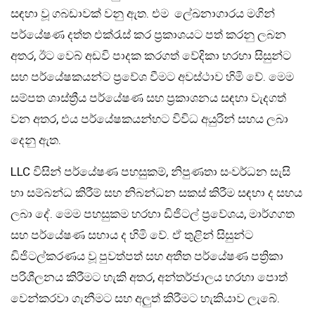
සඳහා වූ ගබඩාවක් වනු ඇත. එම ලේඛනාගාරය මගින්
පර්යේෂණ දත්ත එක්රැස් කර ප්‍රකාශයට පත් කරනු ලබන
අතර, ඊට වෙබ් අඩවි පාදක කරගත් වේදිකා හරහා සිසුන්ට
සහ පර්යේෂකයන්ට ප්‍රවේශ වීමට අවස්ථාව හිමි වේ. මෙම
සම්පත ශාස්ත්‍රීය පර්යේෂණ සහ ප්‍රකාශනය සඳහා වැදගත්
වන අතර, එය පර්යේෂකයන්හට විවිධ අයුරින් සහය ලබා
දෙනු ඇත.
LLC විසින් පර්යේෂණ පහසුකම්, නිපුණතා සංවර්ධන සැසි
හා සම්බන්ධ කිරීම් සහ නිබන්ධන සකස් කිරීම සඳහා ද සහය
ලබා දේ. මෙම පහසුකම හරහා ඩිජිටල් ප්‍රවේශය, මාර්ගගත
සහ පර්යේෂණ සහාය ද හිමි වේ. ඒ තුළින් සිසුන්ට
ඩිජිටල්කරණය වූ පුවත්පත් සහ අතීත පර්යේෂණ පත්‍රිකා
පරිශීලනය කිරීමට හැකි අතර, අන්තර්ජාලය හරහා පොත්
වෙන්කරවා ගැනීමට සහ අලුත් කිරීමට හැකියාව ලැබේ.