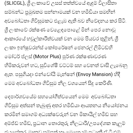
(SLICGL), ශ්‍රී ලංකාවේ උසස් තත්ත්වයේ ඇඳුම් විලාසිතා
සම්බන්ධ ප්‍රමුඛතම සන්නාමයක් වන හමීඩියා සමඟින්
අවබෝධතා ගිවිසුමකට එළැඹ ඇති බව නිවේදනය කර සිටී.
ශ්‍රී ලංකාවේ රක්ෂණ වෙළෙඳපොළේ මින් පෙර නොවූ
ආකාරයේ හවුල්කාරීත්වයක් වන මෙම පියවර තුළින්, ශ්‍රී
ලංකා ඉන්ෂුවරන්ස් කෝපරේෂන් ජෙනරල් ලිමිටඩ්හි
මෝටර් ප්ලස් (Motor Plus) පුර්ණ රක්ෂණාවරණ
හිමිකරුවන් හට, සුවිශේෂී වට්ටම් සහ වෙනත් වාසි ලැබෙනු
ඇත. පසුගියදා එන්වෝයි මැන්ෂන් (Envoy Mansion) හිදී
මෙම අවබෝධතා ගිවිසුම නිල වශයෙන් සිදු කෙරිණි.
දෙපාර්ශවයේම සහයෝගීත්වයෙන් මෙම අවබෝධතා
ගිවිසුම අත්සන් තැබුණු අතර හමීඩියා ආයතනය නියෝජනය
කරමින් සමාගම් අධ්‍යක්ෂවරුන් වන මිකායිල් හමීඩ් සහ
අම්ජ්ඩ් හමීඩ්, ප්‍රධාන තොරතුරු නිලධාරී/උපදේශක කැලුම්
ජයසේකර, මානව සම්පත් හා මෙහෙයුම් ප්‍රධානී ඒ.ටී.එම්.