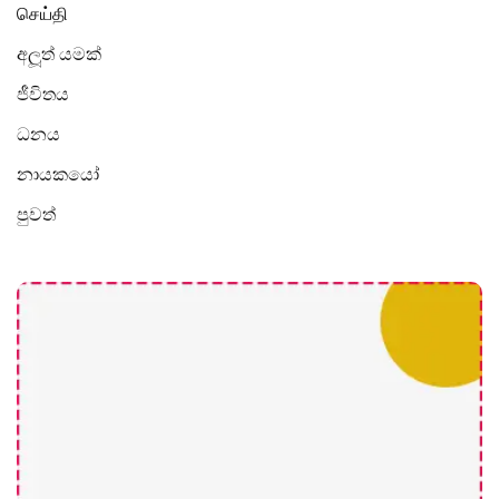
செய்தி
අලූත් යමක්
ජීවිතය
ධනය
නායකයෝ
පුවත්