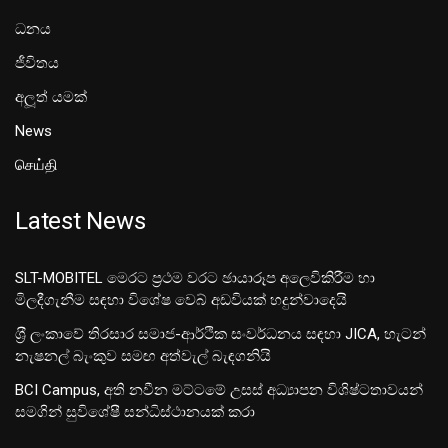
ධනය
ජීවිතය
අලූත් යමක්
News
செய்தி
Latest News
SLT-MOBITEL මෙරට ප්‍රථම වරට ඡායාරූප අලෙවිකිරීම හා
මිලදීගැනීම සඳහා විශේෂ වෙබ් අඩවියක් හදුන්වාදෙයි
ශ‍්‍රී ලංකාවේ තිරසාර සමාජ-ආර්ථික සංවර්ධනය සඳහා JICA, හැටන්
නැෂනල් බැංකුව සමඟ අත්වැල් බැඳගනියි
BCI Campus, අති නවීන මට්ටමේ උසස් අධ්‍යාපන විශිෂ්ටතාවයන්
සමගින් සුවිශේෂී සන්ධිස්ථානයක් කරා