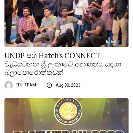
UNDP සහ Hatch’s CONNECT
වැඩසටහන ශ්‍රී ලංකාවේ අනාගතය සඳහා
බලාපොරොත්තුවක්
EDU TEAM
Aug 30, 2023