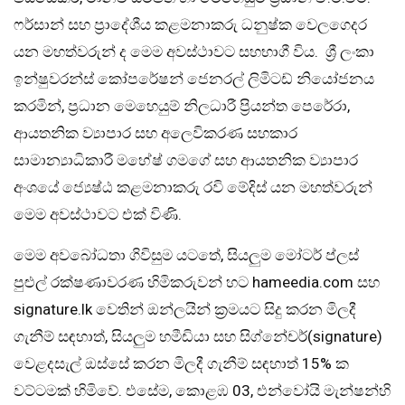
ෆර්සාන් සහ ප්‍රාදේශීය කළමනාකරු ධනුෂ්ක වෙලගෙදර
යන මහත්වරුන් ද මෙම අවස්ථාවට සහභාගී විය. ශ්‍රී ලංකා
ඉන්ෂුවරන්ස් කෝපරේෂන් ජෙනරල් ලිමිටඩ් නියෝජනය
කරමින්, ප්‍රධාන මෙහෙයුම් නිලධාරී ප්‍රියන්ත පෙරේරා,
ආයතනික ව්‍යාපාර සහ අලෙවිකරණ සහකාර
සාමාන්‍යාධිකාරී මහේෂ් ගමගේ සහ ආයතනික ව්‍යාපාර
අංශයේ ජ්‍යෙෂ්ඨ කළමනාකරු රවි මේදිස් යන මහත්වරුන්
මෙම අවස්ථාවට එක් විණි.
මෙම අවබෝධතා ගිවිසුම යටතේ, සියලුම මෝටර් ප්ලස්
පුළුල් රක්ෂණාවරණ හිමිකරුවන් හට hameedia.com සහ
signature.lk වෙතින් ඔන්ලයින් ක්‍රමයට සිදු කරන මිලදී
ගැනීම් සඳහාත්, සියලුම හමීඩියා සහ සිග්නේචර්(signature)
වෙළදසැල් ඔස්සේ කරන මිලදී ගැනීම් සඳහාත් 15% ක
වට්ටමක් හිමිවේ. එසේම, කොළඹ 03, එන්වෝයි මැන්ෂන්හි