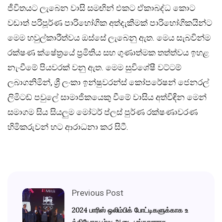
ජීවිතයට ලැබෙන වාසි සමඟින් එකට ඒකාබද්ධ කොට
වඩාත් පරිපූර්ණ පාරිභෝගික අත්දැකීමක් පාරිභෝගිකයින්ට
මෙම හවුල්කාරීත්වය ඔස්සේ ලැබෙනු ඇත. මෙය සැබවින්ම
රක්ෂණ ක්ෂේත්‍රයේ ප්‍රමිතිය සහ ගුණාත්මක තත්ත්වය ඉහළ
නැංවීමේ පියවරක් වනු ඇත. මෙම සුවිශේෂී වට්ටම්
ලබාගනිමින්, ශ්‍රී ලංකා ඉන්ෂුවරන්ස් කෝපරේෂන් ජෙනරල්
ලිමිටඩ් පවුලේ සාමාජිකයෙකු වීමේ වාසිය අත්විඳින මෙන්
සමාගම සිය සියලුම මෝටර් ප්ලස් පුර්ණ රක්ෂණාවරණ
හිමිකරුවන් හට ආරාධනා කර සිටී.
Previous Post
2024 பாரிஸ் ஒலிம்பிக் போட்டிகளுக்காக உ
த்தியோகபூர்வ ஆடை பங்காளராக