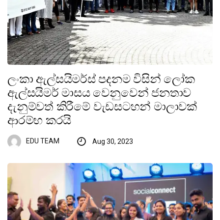
ලංකා ඇල්සයිමර්ස් පදනම විසින් ලෝක
ඇල්සයිමර් මාසය වෙනුවෙන් ජනතාව
දැනුම්වත් කිරීමේ වැඩසටහන් මාලාවක්
ආරම්භ කරයි
EDU TEAM
Aug 30, 2023