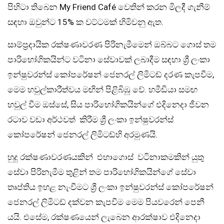
පිහිටා තිබෙන My Friend Café වෙතින් කරන මිලදී ගැනීම්
සඳහා ඔවුන්ට 15% ක වට්ටමක් හිමිවනු ඇත.
සාම්ප්‍රදායික රක්ෂණාවරණ පිරිනැමීමෙන් ඔබ්බට ගොස් තම
පාරිභෝගිකයින්ට වටිනා සේවාවක් ලබාදීම සඳහා ශ්‍රී ලංකා
ඉන්ෂුවරන්ස් කෝපරේෂන් ජෙනරල් ලිමිටඩ් දරණ කැපවීම,
මෙම හවුල්කාරීත්වය මඟින් පිළිබිඹු වේ. හමීඩියා සමඟ
හවුල් වීම ඔස්සේ, සිය පාරිභෝගිකයින්ගේ එදිනෙදා ජීවන
රටාව වඩා අර්ථවත් කිරීම ශ්‍රී ලංකා ඉන්ෂුවරන්ස්
කෝපරේෂන් ජෙනරල් ලිමිටඩ්හි අරමුණයි.
හුදු රක්ෂණාවරණයකින් එහාගොස් වටිනාකමකින් යුතු
සේවා පිරිනැමීම තුළින් තම පාරිභෝගිකයින්ගේ සේවා
තෘප්තිය ඉහළ නැංවීමට ශ්‍රී ලංකා ඉන්ෂුවරන්ස් කෝපරේෂන්
ජෙනරල් ලිමිටඩ් දක්වන කැපවීම මෙම පියවරෙන් පෙනී
යයි. එසේම, රක්ෂණයෙන් ලැබෙන ආරක්ෂාව එදිනෙදා