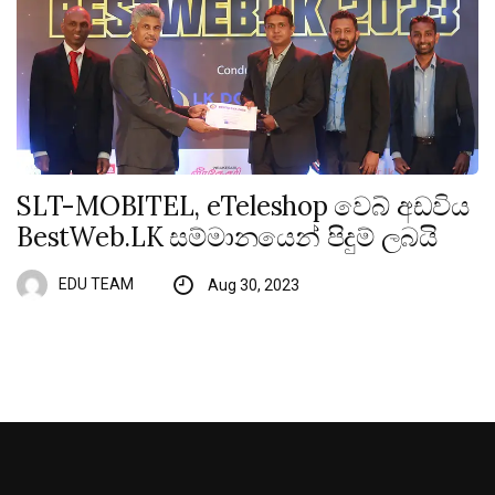
SLT-MOBITEL, eTeleshop වෙබ් අඩවිය
BestWeb.LK සම්මානයෙන් පිදුම් ලබයි
EDU TEAM
Aug 30, 2023