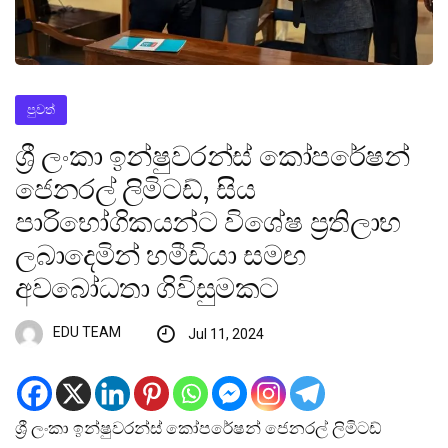
පුවත්
ශ්‍රී ලංකා ඉන්ෂුවරන්ස් කෝපරේෂන්
ජෙනරල් ලිමිටඩ්, සිය
පාරිභෝගිකයන්ට විශේෂ ප්‍රතිලාභ
ලබාදෙමින් හමීඩියා සමඟ
අවබෝධතා ගිවිසුමකට
EDU TEAM
Jul 11, 2024
ශ්‍රී ලංකා ඉන්ෂුවරන්ස් කෝපරේෂන් ජෙනරල් ලිමිටඩ්