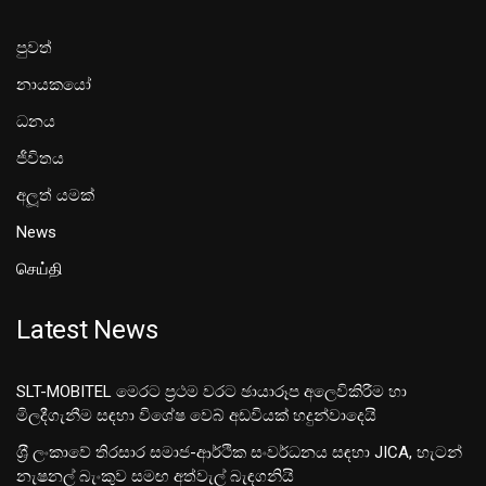
පුවත්
නායකයෝ
ධනය
ජීවිතය
අලූත් යමක්
News
செய்தி
Latest News
SLT-MOBITEL මෙරට ප්‍රථම වරට ඡායාරූප අලෙවිකිරීම හා
මිලදීගැනීම සඳහා විශේෂ වෙබ් අඩවියක් හදුන්වාදෙයි
ශ‍්‍රී ලංකාවේ තිරසාර සමාජ-ආර්ථික සංවර්ධනය සඳහා JICA, හැටන්
නැෂනල් බැංකුව සමඟ අත්වැල් බැඳගනියි