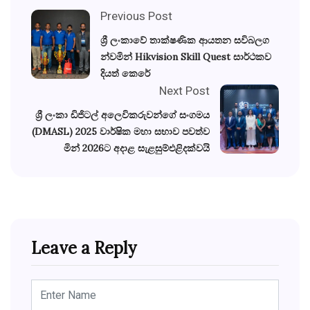
Previous Post
ශ්‍රී ලංකාවේ තාක්ෂණික ආයතන සවිබලග
න්වමින් Hikvision Skill Quest සාර්ථකව
දියත් කෙරේ
Next Post
ශ්‍රී ලංකා ඩිජිටල් අලෙවිකරුවන්​ගේ සංගමය
(DMASL) 2025 වාර්ෂික මහා සභාව පවත්ව
මින් 2026ට අදාළ සැළසුම්එළිදක්වයි
Leave a Reply