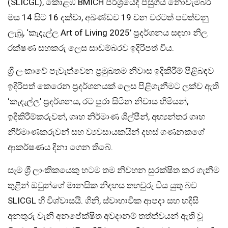
(SLICGL), කොළඹ BMICH පරිශ්‍රයේදී පසුගිය නොවැම්බර්
මස 14 සිට 16 දක්වා, අඛණ්ඩව 19 වන වරටත් පවත්වනු
ලැබූ, ‘කැදැල්ල Art of Living 2025’ ප්‍රදර්ශනය සඳහා නිල
රක්ෂණ සහකරු ලෙස සාඩම්බරව ඉදිරිපත් විය.
ශ්‍රී ලංකාවේ පැවැත්වෙන ප්‍රමුඛතම නිවාස ඉදිකිරීම් පිළිබඳව
ඉදිරිපත් කෙරෙන ප්‍රදර්ශනයක් ලෙස පිළිගැනීමට ලක්ව ඇති
‘කැදැල්ල’ ප්‍රදර්ශනය, රට පුරා සිටින නිවාස හිමියන්,
ඉදිකිරීම්කරුවන්, ගෘහ නිර්මාණ ශිල්පීන්, අභ්‍යන්තර ගෘහ
නිර්මාණකරුවන් සහ ව්‍යවසායකයින් දහස් ගණනකගේ
ආකර්ෂණය දිනා ගෙන තිබේ.
සෑම ශ්‍රී ලාංකිකයෙකු හටම තම නිවහන සුරක්ෂිත කර ගැනීම
තුළින් ඔවුන්ගේ මානසික නිදහස තහවුරු විය යුතු බව
SLICGL හි විශ්වාසයි. ගිනි, ස්වාභාවික ආපදා සහ හදිසි
අනතුරු වැනි අනපේක්ෂිත අවදානම් තත්ත්වයන් ඇති වූ