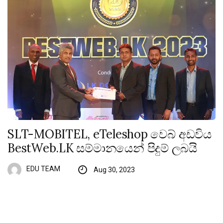
SLT-MOBITEL, eTeleshop වෙබ් අඩවිය
BestWeb.LK සම්මානයෙන් පිදුම් ලබයි
EDU TEAM
Aug 30, 2023