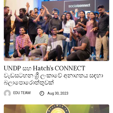
UNDP සහ Hatch’s CONNECT
වැඩසටහන ශ්‍රී ලංකාවේ අනාගතය සඳහා
බලාපොරොත්තුවක්
EDU TEAM
Aug 30, 2023