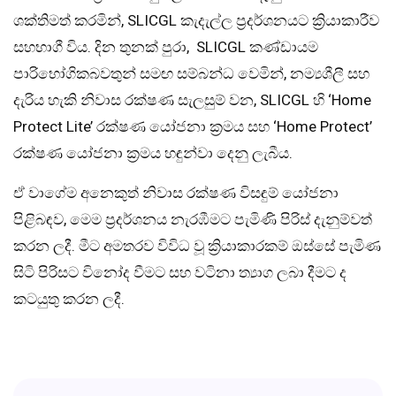
ශක්තිමත් කරමින්, SLICGL කැදැල්ල ප්‍රදර්ශනයට ක්‍රියාකාරීව
සහභාගී විය. දින තුනක් පුරා, SLICGL කණ්ඩායම
පාරිභෝගිකබවතුන් සමඟ සම්බන්ධ වෙමින්, නම්‍යශීලී සහ
දැරිය හැකි නිවාස රක්ෂණ සැලසුම් වන, SLICGL හි ‘Home
Protect Lite’ රක්ෂණ යෝජනා ක්‍රමය සහ ‘Home Protect’
රක්ෂණ යෝජනා ක්‍රමය හඳුන්වා දෙනු ලැබීය.
ඒ වාගේම අනෙකුත් නිවාස රක්ෂණ විසඳුම් යෝජනා
පිළිබඳව, මෙම ප්‍රදර්ශනය නැරඹීමට පැමිණි පිරිස් දැනුම්වත්
කරන ලදී. මීට අමතරව විවිධ වූ ක්‍රියාකාරකම් ඔස්සේ පැමිණ
සිටි පිරිසට විනෝද වීමට සහ වටිනා ත්‍යාග ලබා දීමට ද
කටයුතු කරන ලදී.