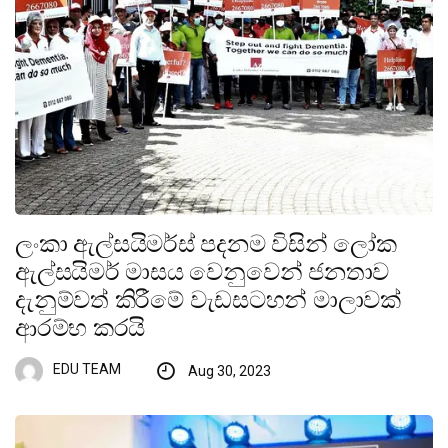
ලංකා ඇල්සයිමර්ස් පදනම විසින් ලෝක
ඇල්සයිමර් මාසය වෙනුවෙන් ජනතාව
දැනුම්වත් කිරීමේ වැඩසටහන් මාලාවක්
ආරම්භ කරයි
EDU TEAM
Aug 30, 2023