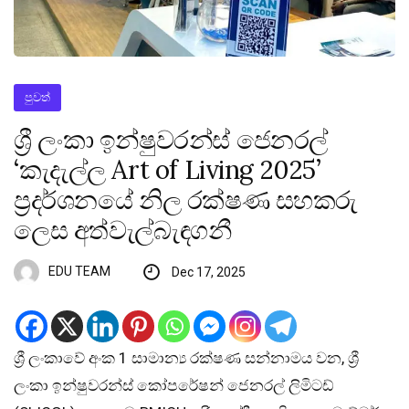
පුවත්
ශ්‍රී ලංකා ඉන්ෂුවරන්ස් ජෙනරල්
‘කැදැල්ල Art of Living 2025’
ප්‍රදර්ශනයේ නිල රක්ෂණ සහකරු
ලෙස අත්වැල්බැඳගනී
EDU TEAM
Dec 17, 2025
ශ්‍රී ලංකාවේ අංක 1 සාමාන්‍ය රක්ෂණ සන්නාමය වන, ශ්‍රී
ලංකා ඉන්ෂුවරන්ස් කෝපරේෂන් ජෙනරල් ලිමිටඩ්