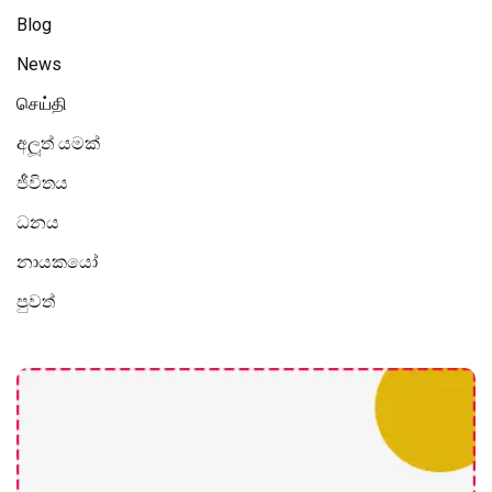
Blog
News
செய்தி
අලූත් යමක්
ජීවිතය
ධනය
නායකයෝ
පුවත්