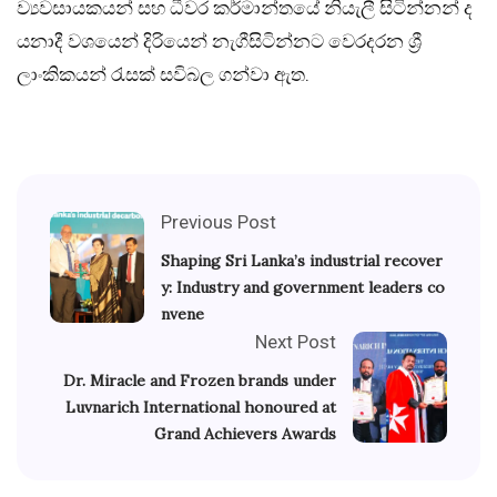
ව්‍යවසායකයන් සහ ධීවර කර්මාන්තයේ නියැලී සිටින්නන් ද
යනාදී වශයෙන් දිරියෙන් නැගීසිටින්නට වෙරදරන ශ්‍රී
ලාංකිකයන් රැසක් සවිබල ගන්වා ඇත.
Previous Post
Shaping Sri Lanka’s industrial recover
y: Industry and government leaders co
nvene
Next Post
Dr. Miracle and Frozen brands under
Luvnarich International honoured at
Grand Achievers Awards