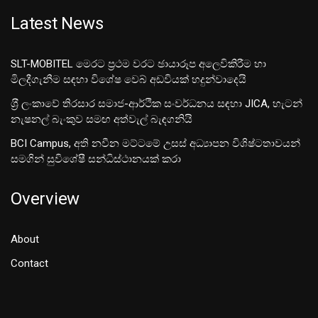
Latest News
SLT-MOBITEL මෙරට ප්‍රථම වරට ඡායාරූප අලෙවිකිරීම හා
මිලදීගැනීම සඳහා විශේෂ වෙබ් අඩවියක් හදුන්වාදෙයි
ශ‍්‍රී ලංකාවේ තිරසාර සමාජ-ආර්ථික සංවර්ධනය සඳහා JICA, හැටන්
නැෂනල් බැංකුව සමඟ අත්වැල් බැඳගනියි
BCI Campus, අති නවීන මට්ටමේ උසස් අධ්‍යාපන විශිෂ්ටතාවයන්
සමගින් සුවිශේෂී සන්ධිස්ථානයක් කරා
Overview
About
Contact