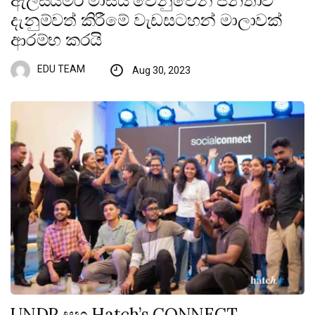
ඇල්සයිමර් මාසය වෙනුවෙන් ජනතාව
දැනුම්වත් කිරීමේ වැඩසටහන් මාලාවක්
ආරම්භ කරයි
EDU TEAM
Aug 30, 2023
UNDP සහ Hatch’s CONNECT