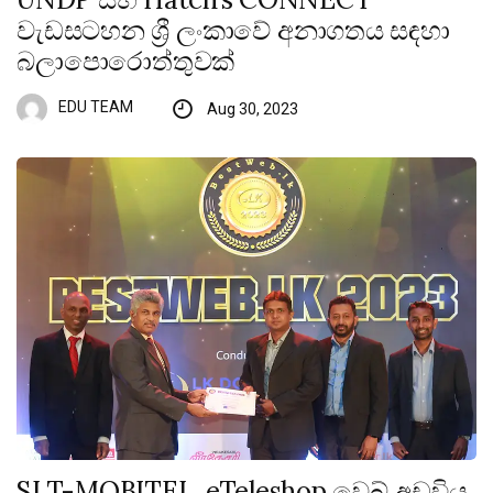
වැඩසටහන ශ්‍රී ලංකාවේ අනාගතය සඳහා
බලාපොරොත්තුවක්
EDU TEAM
Aug 30, 2023
SLT-MOBITEL, eTeleshop වෙබ් අඩවිය