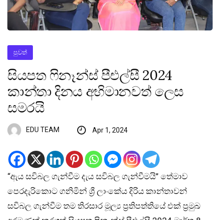
පුවත්
සියපත ෆිනෑන්ස් පීඑල්සී 2024
කාන්තා දිනය අභිමානවත් ලෙස
සමරයි
EDU TEAM
Apr 1, 2024
“ඇය සවිබල ගැන්වීම දැය සවිබල ගැන්වීමයි” තේමාව
පෙරදැරිකොට ගනිමින් ශ්‍රී ලාංකේය දිරිය කාන්තාවන්
සවිබල ගැන්වීම තම තිරසාර මූල්‍ය ප්‍රතිපත්තියේ එක් ප්‍රමුඛ