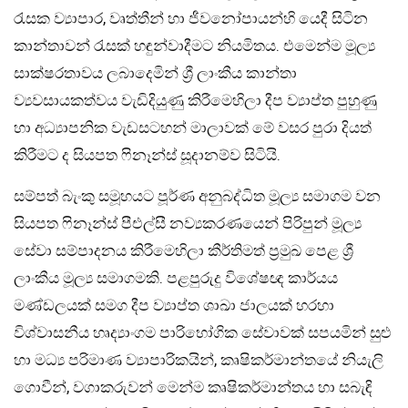
රැසක ව්‍යාපාර, වෘත්තීන් හා ජීවනෝපායන්හි යෙදී සිටින
කාන්තාවන් රැසක් හඳුන්වාදීමට නියමිතය. එමෙන්ම මූල්‍ය
සාක්ෂරතාවය ලබාදෙමින් ශ්‍රී ලාංකීය කාන්තා
ව්‍යවසායකත්වය වැඩිදියුණු කිරීමෙහිලා දීප ව්‍යාප්ත පුහුණු
හා අධ්‍යාපනික වැඩසටහන් මාලාවක් මේ වසර පුරා දියත්
කිරීමට ද සියපත ෆිනෑන්ස් සූදානම්ව සිටියි.
සම්පත් බැංකු සමූහයට පූර්ණ අනුබද්ධිත මූල්‍ය සමාගම වන
සියපත ෆිනෑන්ස් පීඑල්සී නව්‍යකරණයෙන් පිරිපුන් මූල්‍ය
සේවා සම්පාදනය කිරීමෙහිලා කීර්තිමත් ප්‍රමුඛ පෙළ ශ්‍රී
ලාංකීය මූල්‍ය සමාගමකි. පළපුරුදු විශේෂඥ කාර්යය
මණ්ඩලයක් සමග දීප ව්‍යාප්ත ශාඛා ජාලයක් හරහා
විශ්වාසනීය හෘද්‍යාංගම පාරිභෝගික සේවාවක් සපයමින් සුළු
හා මධ්‍ය පරිමාණ ව්‍යාපාරිකයින්, කෘෂිකර්මාන්තයේ නියැලි
ගොවීන්, වගාකරුවන් මෙන්ම කෘෂිකර්මාන්තය හා සබැඳි