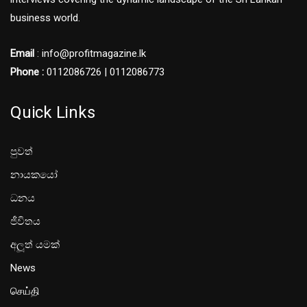
business world.
Email
: info@profitmagazine.lk
Phone :
0112086726 | 0112086773
Quick Links
පුවත්
නායකයෝ
ධනය
ජීවිතය
අලූත් යමක්
News
செய்தி