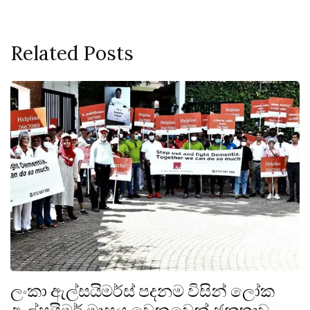
Related Posts
ලංකා ඇල්සයිමර්ස් පදනම විසින් ලෝක