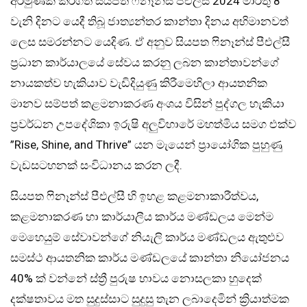
අරමුණක් කරගත් සියපත ෆිනෑන්ස් පීඑල්සී 2024 මාර්තු 8
වැනි දිනට යෙදී තිබූ ජාත්‍යන්තර කාන්තා දිනය අභිමානවත්
ලෙස සමරන්නට යෙදිණ. ඒ අනුව සියපත ෆිනෑන්ස් පීඑල්සී
ප්‍රධාන කාර්යාලයේ සේවය කරනු ලබන කාන්තාවන්ගේ
නායකත්ව හැකියාව වැඩිදියුණු කිරීමෙහිලා ආයතනික
මානව සම්පත් කළමනාකරණ අංශය විසින් පුද්ගල හැකියා
ප්‍රවර්ධන උපදේශිකා ඉරුෂි අලුවිහාරේ මහත්මිය සමග එක්ව
”Rise, Shine, and Thrive” යන මැයෙන් ප්‍රායෝගික පුහුණු
වැඩසටහනක් සංවිධානය කරන ලදී.
සියපත ෆිනෑන්ස් පීඑල්සී හි ඉහළ කළමනාකාරීත්වය,
කළමනාකරණ හා කාර්යාලීය කාර්ය මණ්ඩලය මෙන්ම
මෙහෙයුම් සේවාවන්ගේ නියැලි කාර්ය මණ්ඩලය ඇතුළුව
සමස්ථ ආයතනික කාර්ය මණ්ඩලයේ කාන්තා නියෝජනය
40% ක් වන්නේ ස්ත්‍රී පුරුෂ භාවය නොසලකා හුදෙක්
දක්ෂතාවය මත සුදුස්සාට සුදුසු තැන ලබාදෙමින් ක්‍රියාත්මක