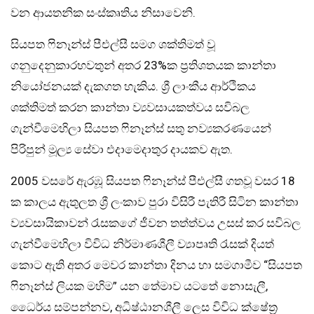
වන ආයතනික සංස්කෘතිය නිසාවෙනි.
සියපත ෆිනෑන්ස් පීඑල්සී සමග ශක්තිමත් වූ
ගනුදෙනුකාරභවතුන් අතර 23%ක ප්‍රතිශතයක කාන්තා
නියෝජනයක් දැකගත හැකිය. ශ්‍රී ලාංකීය ආර්ථිකය
ශක්තිමත් කරන කාන්තා ව්‍යවසායකත්වය සවිබල
ගැන්වීමෙහිලා සියපත ෆිනෑන්ස් සතු නව්‍යකරණයෙන්
පිරිපුන් මූල්‍ය සේවා එදාමෙදාතුර දායකව ඇත.
2005 වසරේ ඇරඹූ සියපත ෆිනෑන්ස් පීඑල්සී ගතවූ වසර 18
ක කාලය ඇතුලත ශ්‍රී ලංකාව පුරා විසිරී පැතිරී සිටින කාන්තා
ව්‍යවසායිකාවන් රැසකගේ ජීවන තත්ත්වය උසස් කර සවිබල
ගැන්වීමෙහිලා විවිධ නිර්මාණශීලී ව්‍යාපෘති රැසක් දියත්
කොට ඇති අතර මෙවර කාන්තා දිනය හා සමගාමීව “සියපත
ෆිනෑන්ස් ලියක මහිම” යන තේමාව යටතේ නොසැලී,
ධෛර්ය සම්පන්නව, අධිෂ්ඨානශීලී ලෙස විවිධ ක්ෂේත්‍ර